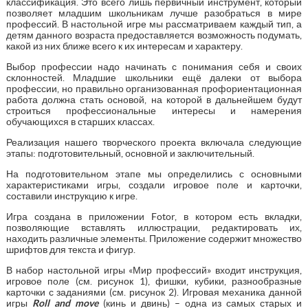
классификация. Это всего лишь первичный инструмент, который
позволяет младшим школьникам лучше разобраться в мире
профессий. В настольной игре мы рассматриваем каждый тип, а
детям данного возраста предоставляется возможность подумать,
какой из них ближе всего к их интересам и характеру.
Выбор профессии надо начинать с понимания себя и своих
склонностей. Младшие школьники ещё далеки от выбора
профессии, но правильно организованная профориентационная
работа должна стать основой, на которой в дальнейшем будут
строиться профессиональные интересы и намерения
обучающихся в старших классах.
Реализация нашего творческого проекта включала следующие
этапы: подготовительный, основной и заключительный.
На подготовительном этапе мы определились с основными
характеристиками игры, создали игровое поле и карточки,
составили инструкцию к игре.
Игра создана в приложении Fotor, в котором есть вкладки,
позволяющие вставлять иллюстрации, редактировать их,
находить различные элементы. Приложение содержит множество
шрифтов для текста и фигур.
В набор настольной игры «Мир профессий» входит инструкция,
игровое поле (см. рисунок 1), фишки, кубики, разнообразные
карточки с заданиями (см. рисунок 2). Игровая механика данной
игры
Roll and move
(кинь и двинь) – одна из самых старых и