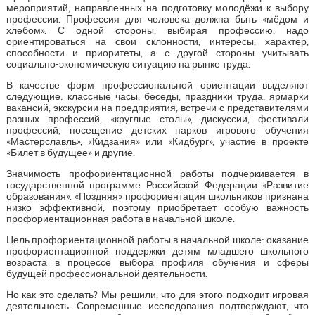
мероприятий, направленных на подготовку молодёжи к выбору
профессии. Профессия для человека должна быть «мёдом и
хлебом». С одной стороны, выбирая профессию, надо
ориентироваться на свои склонности, интересы, характер,
способности и приоритеты, а с другой стороны учитывать
социально-экономическую ситуацию на рынке труда.
В качестве форм профессиональной ориентации выделяют
следующие: классные часы, беседы, праздники труда, ярмарки
вакансий, экскурсии на предприятия, встречи с представителями
разных профессий, «круглые столы», дискуссии, фестивали
профессий, посещение детских парков игрового обучения
«Мастерславль», «Кидзания» или «Кидбург», участие в проекте
«Билет в будущее» и другие.
Значимость профориентационной работы подчеркивается в
государственной программе Российской Федерации «Развитие
образования». «Поздняя» профориентация школьников признана
низко эффективной, поэтому приобретает особую важность
профориентационная работа в начальной школе.
Цель профориентационной работы в начальной школе: оказание
профориентационной поддержки детям младшего школьного
возраста в процессе выбора профиля обучения и сферы
будущей профессиональной деятельности.
Но как это сделать? Мы решили, что для этого подходит игровая
деятельность. Современные исследования подтверждают, что