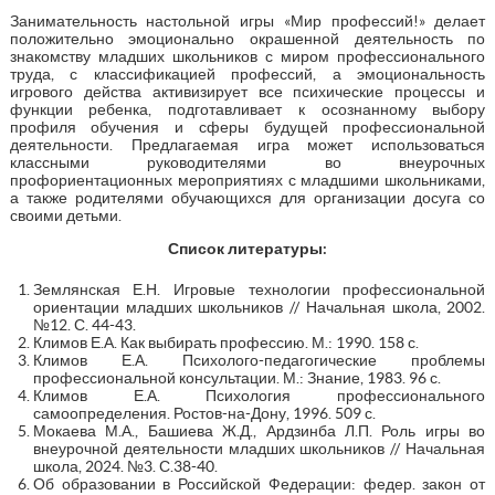
Занимательность настольной игры «Мир профессий!» делает
положительно эмоционально окрашенной деятельность по
знакомству младших школьников с миром профессионального
труда, с классификацией профессий, а эмоциональность
игрового действа активизирует все психические процессы и
функции ребенка, подготавливает к осознанному выбору
профиля обучения и сферы будущей профессиональной
деятельности. Предлагаемая игра может использоваться
классными руководителями во внеурочных
профориентационных мероприятиях с младшими школьниками,
а также родителями обучающихся для организации досуга со
своими детьми.
Список литературы:
Землянская Е.Н. Игровые технологии профессиональной
ориентации младших школьников // Начальная школа, 2002.
№12. С. 44-43.
Климов Е.А. Как выбирать профессию. М.: 1990. 158 с.
Климов Е.А. Психолого-педагогические проблемы
профессиональной консультации. М.: Знание, 1983. 96 с.
Климов Е.А. Психология профессионального
самоопределения. Ростов-на-Дону, 1996. 509 с.
Мокаева М.А., Башиева Ж.Д., Ардзинба Л.П. Роль игры во
внеурочной деятельности младших школьников // Начальная
школа, 2024. №3. С.38-40.
Об образовании в Российской Федерации: федер. закон от