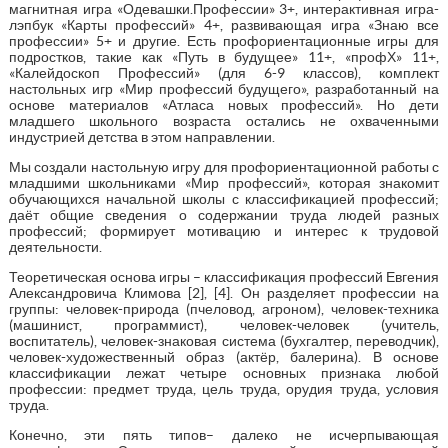
магнитная игра «Одевашки.Профессии» 3+, интерактивная игра-
лэпбук «Карты профессий» 4+, развивающая игра «Знаю все
профессии» 5+ и другие. Есть профориентационные игры для
подростков, такие как «Путь в будущее» 11+, «профХ» 11+,
«Калейдоскоп Профессий» (для 6-9 классов), комплект
настольных игр «Мир профессий будущего», разработанный на
основе материалов «Атласа новых профессий». Но дети
младшего школьного возраста остались не охваченными
индустрией детства в этом направлении.
Мы создали настольную игру для профориентационной работы с
младшими школьниками «Мир профессий», которая знакомит
обучающихся начальной школы с классификацией профессий;
даёт общие сведения о содержании труда людей разных
профессий; формирует мотивацию и интерес к трудовой
деятельности.
Теоретическая основа игры – классификация профессий Евгения
Александровича Климова [2], [4]. Он разделяет профессии на
группы: человек-природа (пчеловод, агроном), человек-техника
(машинист, программист), человек-человек (учитель,
воспитатель), человек-знаковая система (бухгалтер, переводчик),
человек-художественный образ (актёр, балерина). В основе
классификации лежат четыре основных признака любой
профессии: предмет труда, цель труда, орудия труда, условия
труда.
Конечно, эти пять типов– далеко не исчерпывающая