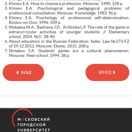
Klimov E.A. How to choose a profession. Moscow: 1990. 158 p.
Klimov E.A. Psychological and pedagogical problems of
professional consultation. Moscow: Knowledge, 1983. 96 p.
Klimov E.A. Psychology of professional self-determination.
Rostov-on-Don, 1996. 509 p.
Mokaeva M.A., Bashieva J.D., Ardzinba L.P. The role of the game in
extracurricular activities of younger students // Elementary
school, 2024. №3.: 38-40.
About education in the Russian Federation: feder. Law №273-FZ
of 29.12.2012. Moscow: Eksmo, 2015. 208 p.
Shmakov S.A. Students' games are a cultural phenomenon.
Moscow: New school, 1994. 38 p.
НАЗАД
ВПЕРЕД