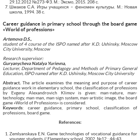
29.12.2012 №273-ФЗ. М.: Эксмо, 2015. 208 с.
Шмаков С.А. Игры учащихся – феномен культуры. М.: Новая
школа, 1994. 38 с.
Career guidance in primary school through the board game
«World of professions»
Artemova D.S.,
student of 4 course of the ISPO named after K.D. Ushinsky, Moscow
City University, Moscow
Research supervisor:
Guryanycheva Natalya Yurievna,
Lecturer, Department of Pedagogy and Methods of Primary General
Education, ISPO named after K.D. Ushinsky, Moscow City University
Abstract.
The article examines the meaning and purpose of career
guidance work in elementary school, the classification of professions
by Evgeny Alexandrovich Klimov is given: man-nature, man-
technology, man-man, man-sign system, man-artistic image, the board
game «World of Professions» is considered.
Keywords
: career guidance, primary school, classification of
professions, board game.
References:
Zemlyanskaya E.N. Game technologies of vocational guidance for
younger students // Elementary school, 2002. №12.: 44-43.