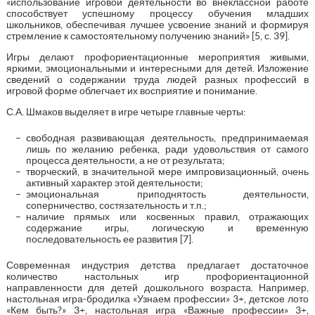
«использование игровой деятельности во внеклассной работе
способствует успешному процессу обучения младших
школьников, обеспечивая лучшее усвоение знаний и формируя
стремление к самостоятельному получению знаний» [5, с. 39].
Игры делают профориентационные мероприятия живыми,
яркими, эмоциональными и интересными для детей. Изложение
сведений о содержании труда людей разных профессий в
игровой форме облегчает их восприятие и понимание.
С.А. Шмаков выделяет в игре четыре главные черты:
свободная развивающая деятельность, предпринимаемая
лишь по желанию ребенка, ради удовольствия от самого
процесса деятельности, а не от результата;
творческий, в значительной мере импровизационный, очень
активный характер этой деятельности;
эмоциональная приподнятость деятельности,
соперничество, состязательность и т.п.;
наличие прямых или косвенных правил, отражающих
содержание игры, логическую и временную
последовательность ее развития [7].
Современная индустрия детства предлагает достаточное
количество настольных игр профориентационной
направленности для детей дошкольного возраста. Например,
настольная игра-бродилка «Узнаем профессии» 3+, детское лото
«Кем быть?» 3+, настольная игра «Важные профессии» 3+,