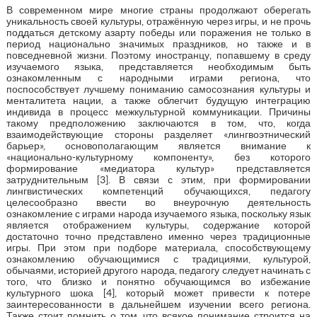
В современном мире многие страны продолжают оберегать
уникальность своей культуры, отражённую через игры, и не прочь
поддаться детскому азарту победы или поражения не только в
период национально значимых праздников, но также и в
повседневной жизни. Поэтому иностранцу, попавшему в среду
изучаемого языка, представляется необходимым быть
ознакомленным с народными играми региона, что
поспособствует лучшему пониманию самосознания культуры и
менталитета нации, а также облегчит будущую интеграцию
индивида в процесс межкультурной коммуникации. Причины
такому предположению заключаются в том, что, когда
взаимодействующие стороны разделяет «лингвоэтнический
барьер», основополагающим является внимание к
«национально-культурному компоненту», без которого
формирование «медиатора культур» представляется
затруднительным [3]. В связи с этим, при формировании
лингвистических компетенций обучающихся, педагогу
целесообразно ввести во внеурочную деятельность
ознакомление с играми народа изучаемого языка, поскольку язык
является отображением культуры, содержание которой
достаточно точно представлено именно через традиционные
игры. При этом при подборе материала, способствующему
ознакомлению обучающимися с традициями, культурой,
обычаями, историей другого народа, педагогу следует начинать с
того, что близко и понятно обучающимся во избежание
культурного шока [4], который может привести к потере
заинтересованности в дальнейшем изучении всего региона.
Также стоит помнить о том, что всякое понимание строится на