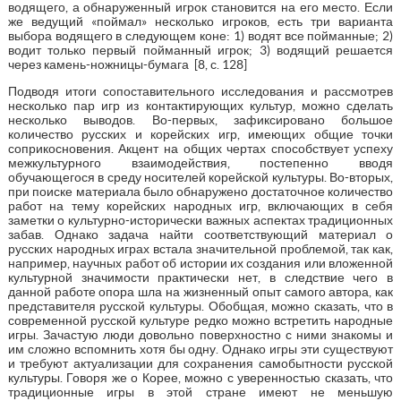
водящего, а обнаруженный игрок становится на его место. Если
же ведущий «поймал» несколько игроков, есть три варианта
выбора водящего в следующем коне: 1) водят все пойманные; 2)
водит только первый пойманный игрок; 3) водящий решается
через камень-ножницы-бумага [8, с. 128]
Подводя итоги сопоставительного исследования и рассмотрев
несколько пар игр из контактирующих культур, можно сделать
несколько выводов. Во-первых, зафиксировано большое
количество русских и корейских игр, имеющих общие точки
соприкосновения. Акцент на общих чертах способствует успеху
межкультурного взаимодействия, постепенно вводя
обучающегося в среду носителей корейской культуры. Во-вторых,
при поиске материала было обнаружено достаточное количество
работ на тему корейских народных игр, включающих в себя
заметки о культурно-исторически важных аспектах традиционных
забав. Однако задача найти соответствующий материал о
русских народных играх встала значительной проблемой, так как,
например, научных работ об истории их создания или вложенной
культурной значимости практически нет, в следствие чего в
данной работе опора шла на жизненный опыт самого автора, как
представителя русской культуры. Обобщая, можно сказать, что в
современной русской культуре редко можно встретить народные
игры. Зачастую люди довольно поверхностно с ними знакомы и
им сложно вспомнить хотя бы одну. Однако игры эти существуют
и требуют актуализации для сохранения самобытности русской
культуры. Говоря же о Корее, можно с уверенностью сказать, что
традиционные игры в этой стране имеют не меньшую