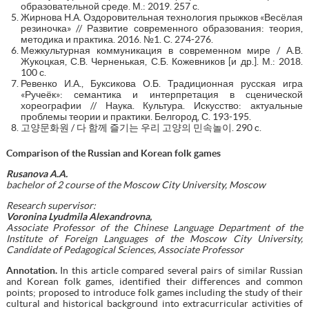
образовательной среде. М.: 2019. 257 с.
Жирнова Н.А. Оздоровительная технология прыжков «Весёлая
резиночка» // Развитие современного образования: теория,
методика и практика. 2016. №1. С. 274-276.
Межкультурная коммуникация в современном мире / А.В.
Жукоцкая, С.В. Черненькая, С.Б. Кожевников [и др.]. М.: 2018.
100 с.
Ревенко И.А., Буксикова О.Б. Традиционная русская игра
«Ручеёк»: семантика и интерпретация в сценической
хореографии // Наука. Культура. Искусство: актуальные
проблемы теории и практики. Белгород, С. 193-195.
고양문화원 / 다 함께 즐기는 우리 고양의 민속놀이. 290 c.
Comparison of the Russian and Korean folk games
Rusanova A.A.
bachelor of 2 course of the Moscow City University, Moscow
Research supervisor:
Voronina Lyudmila Alexandrovna,
Associate Professor of the Chinese Language Department of the
Institute of Foreign Languages of the Moscow City University,
Candidate of Pedagogical Sciences, Associate Professor
Annotation.
In this article compared several pairs of similar Russian
and Korean folk games, identified their differences and common
points; proposed to introduce folk games including the study of their
cultural and historical background into extracurricular activities of