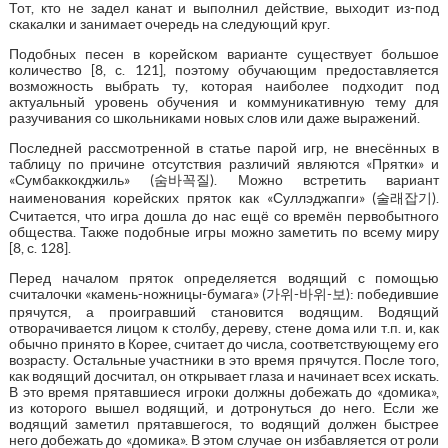
Тот, кто не задел канат и выполнил действие, выходит из-под
скакалки и занимает очередь на следующий круг.
Подобных песен в корейском варианте существует большое
количество [8, с. 121], поэтому обучающим предоставляется
возможность выбрать ту, которая наиболее подходит под
актуальный уровень обучения и коммуникативную тему для
разучивания со школьниками новых слов или даже выражений.
Последней рассмотренной в статье парой игр, не внесённых в
таблицу по причине отсутствия различий являются «Прятки» и
«Сумбаккокджиль» (숨바꼭질). Можно встретить вариант
наименования корейских пряток как «Суллэджапги» (술래잡기).
Считается, что игра дошла до нас ещё со времён первобытного
общества. Также подобные игры можно заметить по всему миру
[8, с. 128].
Перед началом пряток определяется водящий с помощью
считалочки «камень-ножницы-бумага» (가위-바위-보): победившие
прячутся, а проигравший становится водящим. Водящий
отворачивается лицом к столбу, дереву, стене дома или т.п. и, как
обычно принято в Корее, считает до числа, соответствующему его
возрасту. Остальные участники в это время прячутся. После того,
как водящий досчитал, он открывает глаза и начинает всех искать.
В это время прятавшиеся игроки должны добежать до «домика»,
из которого вышел водящий, и дотронуться до него. Если же
водящий заметил прятавшегося, то водящий должен быстрее
него добежать до «домика». В этом случае он избавляется от роли