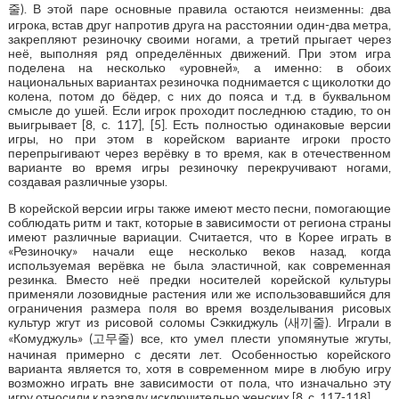
줄). В этой паре основные правила остаются неизменны: два
игрока, встав друг напротив друга на расстоянии один-два метра,
закрепляют резиночку своими ногами, а третий прыгает через
неё, выполняя ряд определённых движений. При этом игра
поделена на несколько «уровней», а именно: в обоих
национальных вариантах резиночка поднимается с щиколотки до
колена, потом до бёдер, с них до пояса и т.д. в буквальном
смысле до ушей. Если игрок проходит последнюю стадию, то он
выигрывает [8, с. 117], [5]. Есть полностью одинаковые версии
игры, но при этом в корейском варианте игроки просто
перепрыгивают через верёвку в то время, как в отечественном
варианте во время игры резиночку перекручивают ногами,
создавая различные узоры.
В корейской версии игры также имеют место песни, помогающие
соблюдать ритм и такт, которые в зависимости от региона страны
имеют различные вариации. Считается, что в Корее играть в
«Резиночку» начали еще несколько веков назад, когда
используемая верёвка не была эластичной, как современная
резинка. Вместо неё предки носителей корейской культуры
применяли лозовидные растения или же использовавшийся для
ограничения размера поля во время возделывания рисовых
культур жгут из рисовой соломы Сэккиджуль (새끼줄). Играли в
«Комуджуль» (고무줄) все, кто умел плести упомянутые жгуты,
начиная примерно с десяти лет. Особенностью корейского
варианта является то, хотя в современном мире в любую игру
возможно играть вне зависимости от пола, что изначально эту
игру относили к разряду исключительно женских [8, с. 117-118].