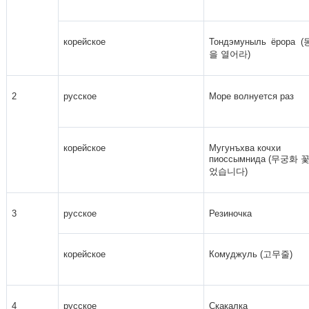
корейское
Тондэмуныль ёрора 
을 열어라)
2
русское
Море волнуется раз
корейское
Мугунъхва кочхи
пиоcсымнида (무궁화 
었습니다)
3
русское
Резиночка
корейское
Комуджуль (고무줄)
4
русское
Скакалка