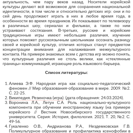
актуальность, чем пару веков назад. Носители корейской
культуры делают всё возможное для сохранения национальной
идентичности, в том числе и относительно детских игр: они и по
сей день продолжают играть в них в любое время года, в
особенности во время праздников. Их показывают по телевизору
в различных шоу, сериалах и фильмах, а также по ним
устраивают состязания. В-третьих, русские и корейские
традиционные игры имеют небольшие различия, изучение
которых поможет русскоязычным школьникам осознать разницу
своей и корейской культур, отличия которых станут предметом
концентрации внимания для налаживания межкультурного
контакта. На примере знакомых всем с детства игр можно понять,
что культурные различия не столь велики, как «стеклянные
границы» коммуникаций, играющие роль языкового барьера.
Список л
итературы:
Алиева Э.Ф. Народная игра как социально-педагогический
феномен // Мир образования-образование в мире. 2009. №2.
С. 22-25.
Википедия. Резиночка (игра)
. (дата обращения: 24.03.2024).
Воронина Л.А., Летун С.А. Роль национально-культурного
компонента при обучении иностранному языку (на примере
корейского // Вестник Новосибирского государственного
университета. Серия: История, филология. 2021. Т. 20, №2. С.
49-56.
Гукаленко О.В., Андрианова Р.А., Нездемковская Г.В.
Поликультурное образование и профилактика ксенофобии в