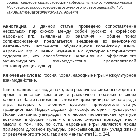
доцент кафедры китайского языка Института иностранных языков
Московского городского педагогического университета (МГПУ)
кандидат педагогических наук, доцент
Аннотация
.
В данной статье проведено сопоставление
нескольких пар схожих между собой русских и корейских
народных игр, выявлены их различия и общие точки
соприкосновения; предлагается внедрение во внеурочную
деятельность школьников, обучающихся корейскому языку,
народных игр с целью изучения их культурно-исторического
содержания, что способствует налаживанию эффективного
межкультурного взаимодействия представителей
контактирующих культур.
Ключевые слова:
Россия, Корея, народные игры, межкультурное
взаимодействие.
Ещё с давних пор люди находили различные способы скоротать
время в весёлой компании и развлечься, позабыв о своих
хлопотах. Часто на помощь в этом им приходили различного рода
игры, которые с течением времени приобретали статус
традиционных. Нидерландский философ, историк и культуролог
Йохан Хёйзинга утверждал, что любая человеческая культура
возникает в форме игры, что в свою очередь приводит нас к
мысли о том, что, по сути, народные игры являются ярким
примером духовной культуры, раскрывающим как уклад жизни
определённого этноса, так и его менталитет [1, с. 24].