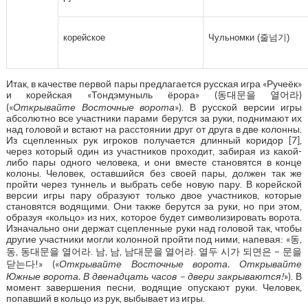
корейское
Чульномки (줄넘기)
Итак, в качестве первой пары предлагается русская игра «Ручеёк»
и корейская «Тондэмуныль ёрора» (동대문을 열어라)
(«
Открывайте Восточные ворота
»). В русской версии игры
абсолютно все участники парами берутся за руки, поднимают их
над головой и встают на расстоянии друг от друга в две колонны.
Из сцепленных рук игроков получается длинный коридор [7],
через который один из участников проходит, забирая из какой-
либо пары одного человека, и они вместе становятся в конце
колоны. Человек, оставшийся без своей пары, должен так же
пройти через туннель и выбрать себе новую пару. В корейской
версии игры пару образуют только двое участников, которые
становятся водящими. Они также берутся за руки, но при этом,
образуя «кольцо» из них, которое будет символизировать ворота.
Изначально они держат сцепленные руки над головой так, чтобы
другие участники могли колонной пройти под ними, напевая: «동,
동, 동대문을 열어라. 남, 남, 남대문을 열어라. 열두 시가 되면은 – 문을
닫는다!» («
Открывайте Восточные ворота. Открывайте
Южные ворота. В двенадцать часов
–
двери закрываются!
»). В
момент завершения песни, водящие опускают руки. Человек,
попавший в кольцо из рук, выбывает из игры.