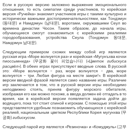
Если в русскую версию заложено выражение эмоционального
отношения, то есть симпатии среди участников, то корейская
версия «Ручейка» знакомит участников игры с такими культурно и
исторически важными достопримечательностями, как Тондэмун
(동대문) и Намдэмун (남대문), воротами, окружавшими Сеул во
времена династии Чосон. Таким образом, до начала игры,
обучающиеся смогут ознакомиться с корейскими реалиями
городообразования, устройства Сеула (Тондэмун 동대문,
Намдэмун 남대문).
Следующим примером схожих между собой игр являются
русская игра «Море волнуется раз» и корейская «Мугунъхва кочхи
пиоcсымнида» (무궁화 꽃이 피었습니다) («
Цветок гибискуса
расцвёл
»). В обеих играх присутствуют вводные слова. В русской
это: «Море волнуется – раз, море волнуется – два, море
волнуется – три. Любая фигура на месте замри!». В корейской
версии вводной фразой является само название игры. Различие
игр заключается в том, что в русской версии игры необходимо
неподвижно стоять, приняв фигуру морского обитателя,
изображая его как можно похоже, а ввода должен её отгадать в то
время, как в корейской версии появляется задача дойти до
водящего, пока тот стоит спиной к игрокам. С помощью этой игры
представляется удобным познакомить обучающихся с корейской
реалией, национальным цветком Республики Корея мугунхва (무
궁화)
гибискус
ом.
Следующей парой игр являются «Резиночка» и «Комуджуль» (고무