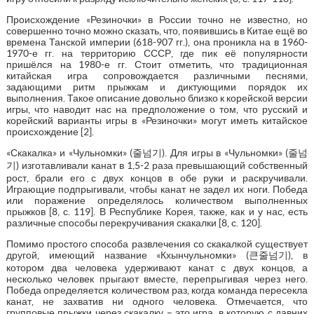
Происхождение «Резиночки» в России точно не известно, но
совершенно точно можно сказать, что, появившись в Китае ещё во
времена Танской империи (618-907 гг.), она проникла на в 1960-
1970-е гг. на территорию СССР, где пик её популярности
пришёлся на 1980-е гг. Стоит отметить, что традиционная
китайская игра сопровождается различными песнями,
задающими ритм прыжкам и диктующими порядок их
выполнения. Такое описание довольно близко к корейской версии
игры, что наводит нас на предположение о том, что русский и
корейский варианты игры в «Резиночки» могут иметь китайское
происхождение [2].
«Скакалка» и «Чульномки» (줄넘기). Для игры в «Чульномки» (줄넘
기) изготавливали канат в 1,5-2 раза превышающий собственный
рост, брали его с двух концов в обе руки и раскручивали.
Играющие подпрыгивали, чтобы канат не задел их ноги. Победа
или поражение определялось количеством выполненных
прыжков [8, с. 119]. В Республике Корея, также, как и у нас, есть
различные способы перекручивания скакалки [8, с. 120].
Помимо простого способа развлечения со скакалкой существует
другой, имеющий название «Кхынчульномки» (큰줄넘기), в
котором два человека удерживают канат с двух концов, а
несколько человек прыгают вместе, перепрыгивая через него.
Победа определяется количеством раз, когда команда пересекла
канат, не захватив ни одного человека. Отмечается, что
групповые прыжки через скакалку – это игра, в которую с давних