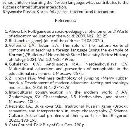
schoolchildren learning the Korean language, what contributes to the
success of intercultural interaction.
Keywords:
Russia, Korea, folk games, intercultural interaction.
References:
Alieva E.F. Folk game as a socio-pedagogical phenomenon // World
of education-education in the world. 2009. №2.: 22-25.
Rezinochka (game)
. (date of the address: 24.03.2024).
Voronina L.A., Letun S.A. The role of the national-cultural
component in teaching a foreign language (using the example of
Korean ) //Bulletin of Novosibirsk State University. Series: History,
philology. 2021. Vol. 20, №2.: 49-56.
Gukalenko O.V., Andrianova R.A., Nezdemkovskaya G.V.
Multicultural education and prevention of xenophobia in the
educational environment. Moscow: 257 p.
ZHirnova N.A. Wellness technology of jumping «Merry rubber
band» // Development of modern education: theory, methodology
and practice. 2016. №1.: 274-276.
Intercultural communication in the modern world / A.V.
Zhukotskaya, S.V. Chernenkaya, S.B. Kozhevnikov [and others].
Moscow:: 100 р.
Revenko I.A., Buksikova O.B. Traditional Russian game «Brook»:
semantics and interpretation in stage choreography // Science.
Culture. Art: actual problems of theory and practice. Belgorod,
2020.: 193-195.
Cats Council. Folk Play of Our Cats. 290 p.