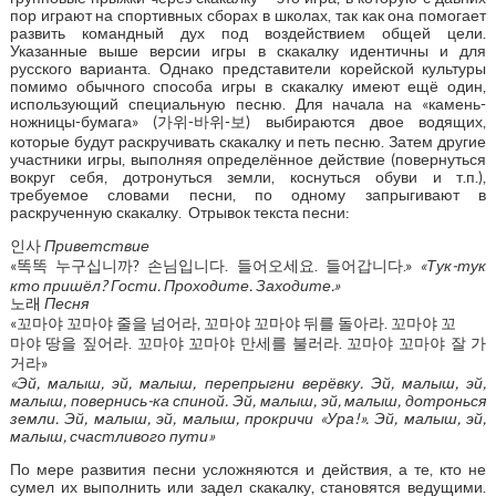
пор играют на спортивных сборах в школах, так как она помогает
развить командный дух под воздействием общей цели.
Указанные выше версии игры в скакалку идентичны и для
русского варианта. Однако представители корейской культуры
помимо обычного способа игры в скакалку имеют ещё один,
использующий специальную песню. Для начала на «камень-
ножницы-бумага» (가위-바위-보) выбираются двое водящих,
которые будут раскручивать скакалку и петь песню. Затем другие
участники игры, выполняя определённое действие (повернуться
вокруг себя, дотронуться земли, коснуться обуви и т.п.),
требуемое словами песни, по одному запрыгивают в
раскрученную скакалку. Отрывок текста песни:
인사
Приветствие
«똑똑 누구십니까? 손님입니다. 들어오세요. 들어갑니다.»
«Тук-тук
кто пришёл? Гости. Проходите. Заходите.»
노래
Песня
«꼬마야 꼬마야 줄을 넘어라, 꼬마야 꼬마야 뒤를 돌아라. 꼬마야 꼬
마야 땅을 짚어라. 꼬마야 꼬마야 만세를 불러라. 꼬마야 꼬마야 잘 가
거라»
«Эй, малыш, эй, малыш, перепрыгни верёвку. Эй, малыш, эй,
малыш, повернись-ка спиной. Эй, малыш, эй, малыш, дотронься
земли. Эй, малыш, эй, малыш, прокричи «Ура!». Эй, малыш, эй,
малыш, счастливого пути»
По мере развития песни усложняются и действия, а те, кто не
сумел их выполнить или задел скакалку, становятся ведущими.