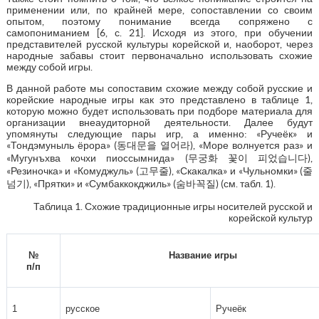
применении или, по крайней мере, сопоставлении со своим
опытом, поэтому понимание всегда сопряжено с
самопониманием [6, с. 21]. Исходя из этого, при обучении
представителей русской культуры корейской и, наоборот, через
народные забавы стоит первоначально использовать схожие
между собой игры.
В данной работе мы сопоставим схожие между собой русские и
корейские народные игры как это представлено в таблице 1,
которую можно будет использовать при подборе материала для
организации внеаудиторной деятельности. Далее будут
упомянуты следующие пары игр, а именно: «Ручеёк» и
«Тондэмуныль ёрора» (동대문을 열어라), «Море волнуется раз» и
«Мугунъхва кочхи пиоcсымнида» (무궁화 꽃이 피었습니다),
«Резиночка» и «Комуджуль» (고무줄), «Скакалка» и «Чульномки» (줄
넘기), «Прятки» и «Сумбаккокджиль» (숨바꼭질) (см. табл. 1).
Таблица 1. Схожие традиционные игры носителей русской и
корейской культур
№
Название игры
п/п
1
русское
Ручеёк