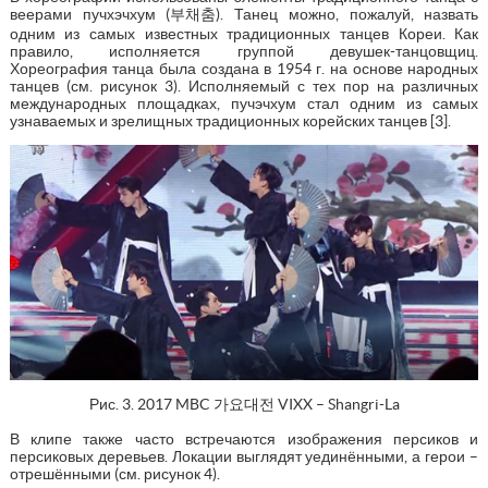
веерами пучхэчхум (부채춤). Танец можно, пожалуй, назвать
одним из самых известных традиционных танцев Кореи. Как
правило, исполняется группой девушек-танцовщиц.
Хореография танца была создана в 1954 г. на основе народных
танцев (см. рисунок 3). Исполняемый с тех пор на различных
международных площадках, пучэчхум стал одним из самых
узнаваемых и зрелищных традиционных корейских танцев [3].
Рис. 3. 2017 MBC 가요대전 VIXX – Shangri-La
В клипе также часто встречаются изображения персиков и
персиковых деревьев. Локации выглядят уединёнными, а герои –
отрешёнными (см. рисунок 4).