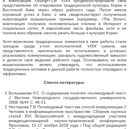
В композиции «
Shangri-La
»
VIXX
продемонстрировали своё
представление об очаровании традиционной культуры Кореи и
Восточной Азии через образ райского сада. Песня имела
огромный успех в Азии, о чём свидетельствуют полученные
композицией музыкальные премии (например, «The Show»),
композиция получила положительные отклики в Интернет и
социальных сетях. А европейская часть фанбазы, хотя и не
поняла всех образов, смогла узнать больше о культуре Кореи.
Хотя включение традиционных элементов в свои работы стало
трендом среди к-поп исполнителей,
VIXX
сумели, как
представляется, оригинально их использовать и успешно
реализовать коммуникацию, раскрыть художественный замысел
и донести своё видение райского сада. Основываясь на всём
вышесказанном, можно утверждать, что использование
традиционных мотивов в данной работе полностью оправдано и
эффективно.
Список литературы
:
Большакова Л.С. О содержании понятия «поликодовый текст»
// Вестник Новгородского государственного университета.
2008. №49. С. 48-51.
Нестерова Т.В. Поликодовый текст как способ коммуникации //
Человек в информационном пространстве: Сборник научных
статей XVI Всероссийской с международным участием
междисциплинарной научно-практической конференции,
Ярославль, 15-17 ноября 2018 года / Под общей редакцией