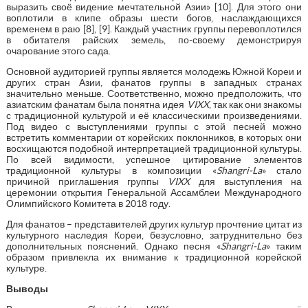
выразить своё видение мечтательной Азии» [10]. Для этого они
воплотили в клипе образы шести богов, наслаждающихся
временем в раю [8], [9]. Каждый участник группы перевоплотился
в обитателя райских земель, по-своему демонстрируя
очарование этого сада.
Основной аудиторией группы является молодежь Южной Кореи и
других стран Азии, фанатов группы в западных странах
значительно меньше. Соответственно, можно предположить, что
азиатским фанатам была понятна идея
VIXX
, так как они знакомы
с традиционной культурой и её классическими произведениями.
Под видео с выступлениями группы с этой песней можно
встретить комментарии от корейских поклонников, в которых они
восхищаются подобной интерпретацией традиционной культуры.
По всей видимости, успешное цитирование элементов
традиционной культуры в композиции «
Shangri-La
» стало
причиной приглашения группы
VIXX
для выступления на
церемонии открытия Генеральной Ассамблеи Международного
Олимпийского Комитета в 2018 году.
Для фанатов – представителей других культур прочтение цитат из
культурного наследия Кореи, безусловно, затруднительно без
дополнительных пояснений. Однако песня «
Shangri-La
» таким
образом привлекла их внимание к традиционной корейской
культуре.
Выводы