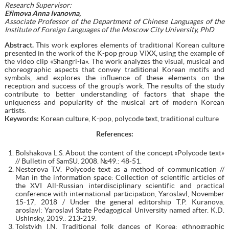
Research Supervisor:
Efimova Anna Ivanovna,
Associate Professor of the Department of Chinese Languages of the
Institute of Foreign Languages of the Moscow City University, PhD
Abstract.
This work explores elements of traditional Korean culture
presented in the work of the K-pop group VIXX, using the example of
the video clip «Shangri-la». The work analyzes the visual, musical and
choreographic aspects that convey traditional Korean motifs and
symbols, and explores the influence of these elements on the
reception and success of the group's work. The results of the study
contribute to better understanding of factors that shape the
uniqueness and popularity of the musical art of modern Korean
artists.
Keywords:
Korean culture, K-pop, polycode text, traditional culture
References:
Bolshakova L.S. About the content of the concept «Polycode text»
// Bulletin of SamSU. 2008. №49.: 48-51.
Nesterova T.V. Polycode text as a method of communication //
Man in the information space: Collection of scientific articles of
the XVI All-Russian interdisciplinary scientific and practical
conference with international participation, Yaroslavl, November
15-17, 2018 / Under the general editorship T.P. Kuranova.
aroslavl: Yaroslavl State Pedagogical University named after. K.D.
Ushinsky, 2019.: 213-219.
Tolstykh I.N. Traditional folk dances of Korea: ethnographic