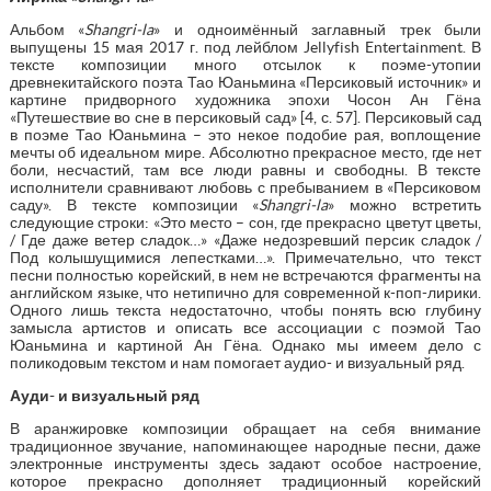
Альбом «
Shangri-la
» и одноимённый заглавный трек были
выпущены 15 мая 2017 г. под лейблом Jellyfish Entertainment. В
тексте композиции много отсылок к поэме-утопии
древнекитайского поэта Тао Юаньмина «Персиковый источник» и
картине придворного художника эпохи Чосон Ан Гёна
«Путешествие во сне в персиковый сад» [4, с. 57]. Персиковый сад
в поэме Тао Юаньмина – это некое подобие рая, воплощение
мечты об идеальном мире. Абсолютно прекрасное место, где нет
боли, несчастий, там все люди равны и свободны. В тексте
исполнители сравнивают любовь с пребыванием в «Персиковом
саду». В тексте композиции «
Shangri-la
» можно встретить
следующие строки: «Это место – сон, где прекрасно цветут цветы,
/ Где даже ветер сладок…» «Даже недозревший персик сладок /
Под колышущимися лепестками…». Примечательно, что текст
песни полностью корейский, в нем не встречаются фрагменты на
английском языке, что нетипично для современной к-поп-лирики.
Одного лишь текста недостаточно, чтобы понять всю глубину
замысла артистов и описать все ассоциации с поэмой Тао
Юаньмина и картиной Ан Гёна. Однако мы имеем дело с
поликодовым текстом и нам помогает аудио- и визуальный ряд.
Ауди- и визуальный ряд
В аранжировке композиции обращает на себя внимание
традиционное звучание, напоминающее народные песни, даже
электронные инструменты здесь задают особое настроение,
которое прекрасно дополняет традиционный корейский