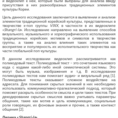
и видеоклип к ней, которые были выбраны для анализа ввиду
присутствия в них разнообразных традиционных элементов
культуры Кореи.
Цель данного исследования заключается в выявлении и анализе
элементов традиционной корейской культуры, представленных в
творчестве к-поп группы
VIXX
, в частности в их видеоклипе
«
Shangri-la
». Исследование направлено на выявление способов
визуального, музыкального и хореографического использования
традиционных корейских мотивов и символов в творчестве
группы, а также на анализ влияния таких элементов на
восприятие и популярность их исполнительского творчества как
части глобальной поп-культуры.
В данном исследовании видеоклип рассматривается как
поликодовый текст. Поликодовый текст – это сочетание языкового
кода с кодами какой-либо иной семиотической системы. Это
могут быть музыка, изображения и т.д. В исследовании
поликодовых тестов нам помогает аудио- и визуальный ряд [1].
Поликодовые тексты оказывают сложное воздействие на
адресата. Для понимания скрытых значений в них необходимо
использовать коммуникативно-прагматический подход, который
поможет раскрыть особенности смысла и цели таких текстов. При
декодировании скрытых смыслов важно учитывать параметры
общения, такие как мотив и цель коммуникации, социальные
роли говорящих, их фоновые знания и прочее, а также контекст
общения [2].
Лирика «
Shangri-la
»