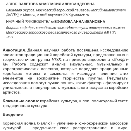
АВТОР:
ЗАЛЕТОВА АНАСТАСИЯ АЛЕКСАНДРОВНА
бакалавр 3 курса, Московский городской педагогический университет
(МГПУ), г. Москва, e-mail: zalyotova2016@yandex.ru
НАУЧНЫЙ РУКОВОДИТЕЛЬ:
ЕФИМОВА АННА ИВАНОВНА
доцент кафедры китайского языка Института иностранных языков
Московского городского педагогического университета (МГПУ)
PhD
Аннотация.
Данная научная работа посвящена исследованию
элементов традиционной корейской культуры, представленных в
творчестве к-поп группы
VIXX
, на примере видеоклипа «
Shangri-
la
». Работа содержит анализ визуальных, музыкальных и
хореографических аспектов, которые передают традиционные
корейские мотивы и символы, и исследует влияние этих
элементов на восприятие творчества группы. Результаты
исследования помогут лучше понять, какие факторы формируют
уникальность и популярность музыкального искусства корейских
артистов.
Ключевые слова:
корейская культура, к-поп, поликодовый текст,
традиционная культура
Введение
Корейская волна (халлю) – увлечение южнокорейской массовой
культурой – продолжает свое распространение в мире,