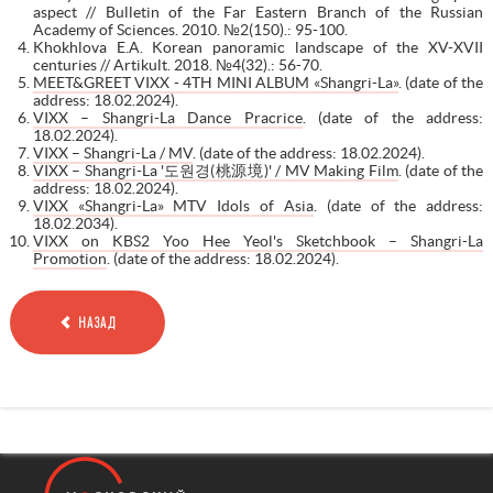
aspect // Bulletin of the Far Eastern Branch of the Russian
Academy of Sciences. 2010. №2(150).: 95-100.
Khokhlova E.A. Korean panoramic landscape of the XV-XVII
centuries // Artikult. 2018. №4(32).: 56-70.
MEET&GREET VIXX - 4TH MINI ALBUM «Shangri-La»
. (date of the
address: 18.02.2024).
VIXX – Shangri-La Dance Pracrice
. (date of the address:
18.02.2024).
VIXX – Shangri-La / MV
. (date of the address: 18.02.2024).
VIXX – Shangri-La '도원경(桃源境)' / MV Making Film
. (date of the
address: 18.02.2024).
VIXX «Shangri-La» MTV Idols of Asia
. (date of the address:
18.02.2034).
VIXX on KBS2 Yoo Hee Yeol's Sketchbook – Shangri-La
Promotion
. (date of the address: 18.02.2024).
НАЗАД