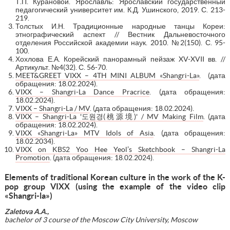
Т.П. Курановой. Ярославль: Ярославский государственный
педагогический университет им. К.Д. Ушинского, 2019. С. 213-
219.
Толстых И.Н. Традиционные народные танцы Кореи:
этнографический аспект // Вестник Дальневосточного
отделения Российской академии наук. 2010. №2(150). С. 95-
100.
Хохлова Е.А. Корейский панорамный пейзаж XV-XVII вв. //
Артикульт. №4(32). С. 56-70.
MEET&GREET VIXX – 4TH MINI ALBUM «Shangri-La»
. (дата
обращения: 18.02.2024).
VIXX – Shangri-La Dance Pracrice
. (дата обращения:
18.02.2024).
VIXX – Shangri-La / MV
. (дата обращения: 18.02.2024).
VIXX – Shangri-La '도원경(桃源境)' / MV Making Film
. (дата
обращения: 18.02.2024).
VIXX «Shangri-La» MTV Idols of Asia
. (дата обращения:
18.02.2034).
VIXX on KBS2 Yoo Hee Yeol’s Sketchbook – Shangri-La
Promotion
. (дата обращения: 18.02.2024).
Elements of traditional Korean culture in the work of the K-
pop group VIXX (using the example of the video clip
«Shangri-la»)
Zaletova A.A.
,
bachelor of 3 course of the Moscow City University, Moscow