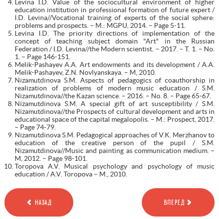
Levina I.D. Value of the sociocultural environment of higher
education institution in professional formation of future expert /
I.D. Levina//Vocational training of experts of the social sphere:
problems and prospects. – M.: MGPU, 2014. – Page 5-11.
Levina I.D. The priority directions of implementation of the
concept of teaching subject domain "Art" in the Russian
Federation / I.D. Levina//the Modern scientist. – 2017. – T. 1. – No.
1. – Page 146-151.
Melik-Pashayev A.A. Art endowments and its development / A.A.
Melik-Pashayev, Z.N. Novlyanskaya. – M, 2010.
Nizamutdinova S.M. Aspects of pedagogics of coauthorship in
realization of problems of modern music education / S.M.
Nizamutdinova//the Kazan science. – 2016. – No. 8. – Page 65-67.
Nizamutdinova S.M. A special gift of art susceptibility / S.M.
Nizamutdinova//the Prospects of cultural development and arts in
educational space of the capital megalopolis. – M.: Prospect, 2017.
– Page 74-79.
Nizamutdinova S.M. Pedagogical approaches of V.K. Merzhanov to
education of the creative person of the pupil / S.M.
Nizamutdinova//Music and painting as communication medium. –
M, 2012. – Page 98-101.
Toropova A.V. Musical psychology and psychology of music
education / A.V. Toropova – M., 2010.
НАЗАД
ВПЕРЕД