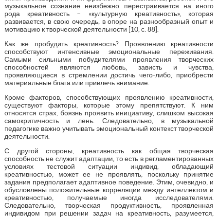
музыкальное сознание неизбежно перестраивается на иного
рода креативность – «культурную креативность», которая
развивается, в свою очередь, в опоре на разнообразный опыт и
мотивацию к творческой деятельности [10, с. 88].
Как же пробудить креативность? Проявлению креативности
способствуют интенсивные эмоциональные переживания.
Самыми сильными побудителями проявления творческих
способностей являются любовь, зависть и чувства,
проявляющиеся в стремлении достичь чего-либо, приобрести
материальные блага или привлечь внимание.
Кроме факторов, способствующих проявлению креативности,
существуют факторы, которые этому препятствуют. К ним
относятся страх, боязнь проявить инициативу, слишком высокая
самокритичность и лень. Следовательно, в музыкальной
педагогике важно учитывать эмоциональный контекст творческой
деятельности.
С другой стороны, креативность как общая творческая
способность не служит адаптации, то есть в регламентированных
условиях тестовой ситуации индивид, обладающий
креативностью, может ее не проявлять, поскольку принятие
задания предполагает адаптивное поведение. Этим, очевидно, и
обусловлены положительные корреляции между интеллектом и
креативностью, получаемые иногда исследователями.
Следовательно, творческая продуктивность, проявленная
индивидом при решении задач на креативность, разумеется,