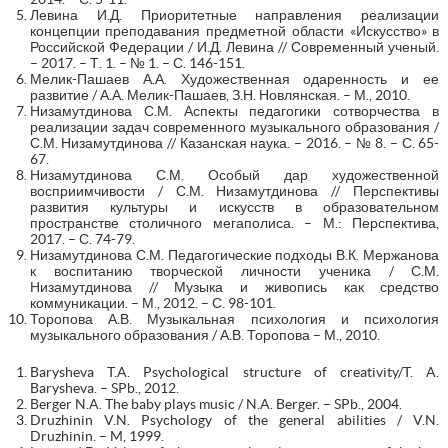
Левина И.Д. Приоритетные направления реализации
концепции преподавания предметной области «Искусство» в
Российской Федерации / И.Д. Левина // Современный ученый.
– 2017. – Т. 1. – № 1. – С. 146-151.
Мелик-Пашаев А.А. Художественная одаренность и ее
развитие / А.А. Мелик-Пашаев, З.Н. Новлянская. – М., 2010.
Низамутдинова С.М. Аспекты педагогики сотворчества в
реализации задач современного музыкального образования /
С.М. Низамутдинова // Казанская наука. – 2016. – № 8. – С. 65-
67.
Низамутдинова С.М. Особый дар художественной
восприимчивости / С.М. Низамутдинова // Перспективы
развития культуры и искусств в образовательном
пространстве столичного мегаполиса. – М.: Перспектива,
2017. – С. 74-79.
Низамутдинова С.М. Педагогические подходы В.К. Мержанова
к воспитанию творческой личности ученика / С.М.
Низамутдинова // Музыка и живопись как средство
коммуникации. – М., 2012. – С. 98-101.
Торопова А.В. Музыкальная психология и психология
музыкального образования / А.В. Торопова – М., 2010.
Barysheva T.A. Psychological structure of creativity/T. A.
Barysheva. – SPb., 2012.
Berger N.A. The baby plays music / N.A. Berger. – SPb., 2004.
Druzhinin V.N. Psychology of the general abilities / V.N.
Druzhinin. – M, 1999.