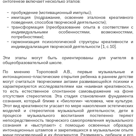
онтогенезе включает несколько этапов:
пробуждение (мотивационный импульс);
имитация (подражание, освоение эталонов креативного
поведения, способов творческой деятельности);
трансформация (преобразование опыта в соответствии с
индивидуальными особенностями, возможностями,
потребностями);
гармонизация психологической структуры креативности и
индивидуализация творческой деятельности [1, с.10].
Эти этапы могут быть ориентированы для учителя в
общеобразовательной школе.
По мнению Тороповой А.В., первые музыкальные и
интонационно-пластические открытия ребенка в раннем детстве
могут считаться творческими актами развивающейся психики и
характеризуются исследователями как «наивная креативность»,
то есть естественное спонтанное самовыражение на фоне
отсутствия стереотипов. Эта стадия становления фундамента
сознания, который ближе к «биологии» человека, чем культуре.
Этот вид креативности угасает по мере накопления эстетических
моделей и стереотипов музыкальной деятельности, дети в
процессе музыкального воспитания постепенно теряют
непосредственность творческого самопроявления музыкального
сознания и «выступают» с помощью освоенных образцов:
интонационных штампов и закрепившихся в музыкальном опыте
мини-произведений и их фрагментов. Развиваясь, ребенок и его