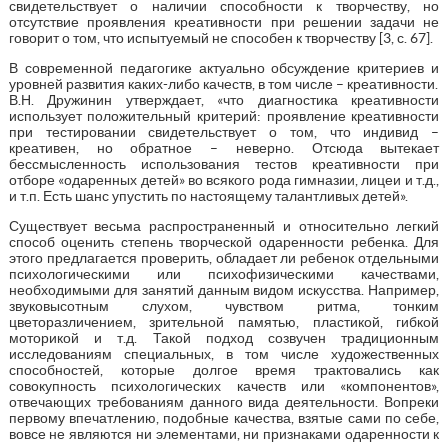
свидетельствует о наличии способности к творчеству, но
отсутствие проявления креативности при решении задачи не
говорит о том, что испытуемый не способен к творчеству [3, с. 67].
В современной педагогике актуально обсуждение критериев и
уровней развития каких-либо качеств, в том числе – креативности.
В.Н. Дружинин утверждает, «что диагностика креативности
использует положительный критерий: проявление креативности
при тестировании свидетельствует о том, что индивид –
креативен, но обратное – неверно. Отсюда вытекает
бессмысленность использования тестов креативности при
отборе «одаренных детей» во всякого рода гимназии, лицеи и т.д.,
и т.п. Есть шанс упустить по настоящему талантливых детей».
Существует весьма распространенный и относительно легкий
способ оценить степень творческой одаренности ребенка. Для
этого предлагается проверить, обладает ли ребенок отдельными
психологическими или психофизическими качествами,
необходимыми для занятий данным видом искусства. Например,
звуковысотным слухом, чувством ритма, тонким
цветоразличением, зрительной памятью, пластикой, гибкой
моторикой и т.д. Такой подход созвучен традиционным
исследованиям специальных, в том числе художественных
способностей, которые долгое время трактовались как
совокупность психологических качеств или «компонентов»,
отвечающих требованиям данного вида деятельности. Вопреки
первому впечатлению, подобные качества, взятые сами по себе,
вовсе не являются ни элементами, ни признаками одаренности к