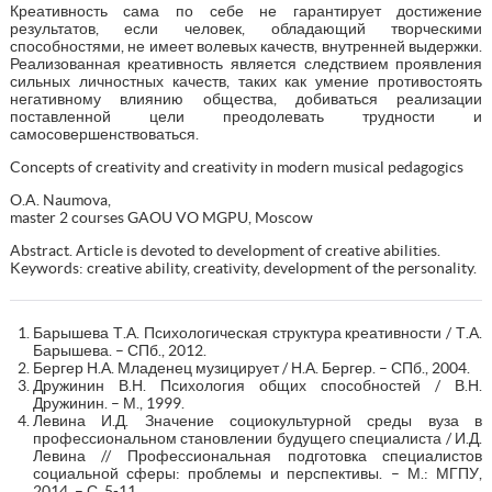
Креативность сама по себе не гарантирует достижение
результатов, если человек, обладающий творческими
способностями, не имеет волевых качеств, внутренней выдержки.
Реализованная креативность является следствием проявления
сильных личностных качеств, таких как умение противостоять
негативному влиянию общества, добиваться реализации
поставленной цели преодолевать трудности и
самосовершенствоваться.
Concepts of creativity and creativity in modern musical pedagogics
O.A. Naumova,
master 2 courses GAOU VO MGPU, Moscow
Abstract. Article is devoted to development of creative abilities.
Keywords: creative ability, creativity, development of the personality.
Барышева Т.А. Психологическая структура креативности / Т.А.
Барышева. – СПб., 2012.
Бергер Н.А. Младенец музицирует / Н.А. Бергер. – СПб., 2004.
Дружинин В.Н. Психология общих способностей / В.Н.
Дружинин. – М., 1999.
Левина И.Д. Значение социокультурной среды вуза в
профессиональном становлении будущего специалиста / И.Д.
Левина // Профессиональная подготовка специалистов
социальной сферы: проблемы и перспективы. – М.: МГПУ,
2014. – С. 5-11.