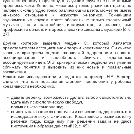
художественному творчеству, а в лучшем случае ее возможными
предпосылками. Конечно, живописец тонко различает цвета, но
человек, сколь угодно тонко различающий цвета, может не иметь
никакого отношения к искусству живописи. Тончайшим
звуковысотным слухом может обладать не только талантливый
музыкант, но и настройщик инструментов, и человек, чья
профессия и область интересов никак не связаны с музыкой» [6, с.
27].
Другие критерии выделил Медник С., который является
представителем ассоциативной теории креативности. Он считал
главным критерием оценки творческой одаренности легкость
ассоциирования и способность сближать отдаленные
ассоциируемые идеи. Этот критерий также предполагает умение
сближать понятия и выводить из них новые и правильные
заключения.
Некоторые исследователи и педагоги, например, Н.А. Бергер,
считают, что для повышения степени проявления у ребенка
креативности необходимо:
давать ребенку возможность делать выбор самостоятельно
(дать ему психологическую свободу);
повышать его самооценку;
снижать наказание за проступки и всячески поддерживать его
исследовательскую активность. Креативность развивается у
ребенка тогда, когда ему при решении задачи не дают
инструкции и образца действий [2, с. 45].