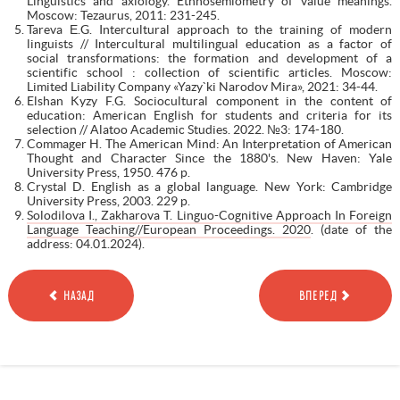
Linguistics and axiology. Ethnosemiometry of value meanings.
Moscow: Tezaurus, 2011: 231-245.
Tareva Е.G. Intercultural approach to the training of modern
linguists // Intercultural multilingual education as a factor of
social transformations: the formation and development of a
scientific school : collection of scientific articles. Moscow:
Limited Liability Company «Yazy`ki Narodov Mira», 2021: 34-44.
Elshan Kyzy F.G. Sociocultural component in the content of
education: American English for students and criteria for its
selection // Alatoo Academic Studies. 2022. №3: 174-180.
Commager H. The American Mind: An Interpretation of American
Thought and Character Since the 1880's. New Haven: Yale
University Press, 1950. 476 p.
Crystal D. English as a global language. New York: Cambridge
University Press, 2003. 229 p.
Solodilova I., Zakharova T. Linguo-Cognitive Approach In Foreign
Language Teaching//European Proceedings. 2020
. (date of the
address: 04.01.2024).
НАЗАД
ВПЕРЕД