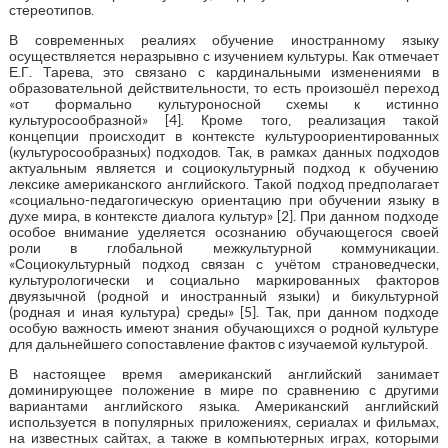
стереотипов.
В современных реалиях обучение иностранному языку
осуществляется неразрывно с изучением культуры. Как отмечает
Е.Г. Тарева, это связано с кардинальными изменениями в
образовательной действительности, то есть произошёл переход
«от формально культуроносной схемы к истинно
культуросообразной» [4]. Кроме того, реализация такой
концепции происходит в контексте культуроориентированных
(культуросообразных) подходов. Так, в рамках данных подходов
актуальным является и социокультурный подход к обучению
лексике американского английского. Такой подход предполагает
«социально-педагогическую ориентацию при обучении языку в
духе мира, в контексте диалога культур» [2]. При данном подходе
особое внимание уделяется осознанию обучающегося своей
роли в глобальной межкультурной коммуникации.
«Социокультурный подход связан с учётом страноведчески,
культурологически и социально маркированных факторов
двуязычной (родной и иностранный языки) и бикультурной
(родная и иная культура) среды» [5]. Так, при данном подходе
особую важность имеют знания обучающихся о родной культуре
для дальнейшего сопоставление фактов с изучаемой культурой.
В настоящее время американский английский занимает
доминирующее положение в мире по сравнению с другими
вариантами английского языка. Американский английский
используется в популярных приложениях, сериалах и фильмах,
на известных сайтах, а также в компьютерных играх, которыми