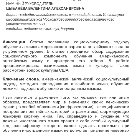
НАУЧНЫЙ РУКОВОДИТЕЛЬ:
ЦЫБАНЁВА ВАЛЕНТИНА АЛЕКСАНДРОВНА
доцент кафедры английского языка и лингводидактики Института
иностранных языков Московского городского педагогического
университета (МГПУ)
кандидат педагогических наук, доцент
Аннотация
. Статья посвящена социокультурному подходу
обучения лексике американского варианта английского языка на
углублённом уровне. В статье приводится обзор содержания
социокультурного компонента обучения американскому
английскому языку и критериев его отбора. В работе
проанализирована взаимосвязь языка и культуры. Также
рассмотрен вопрос культуры США.
Ключевые слова
: американский английский, социокультурный
подход, методика преподавания английского языка, обучение
лексике, подходы к обучению иностранным языкам.
Язык является отражением того, как человек, тем или иным
образом, представляет мир в значениях своих лексических
единиц, в особой образности (во фразеологии), в специфическом
построении понятийных категорий (в грамматике), формирующих
языковую картину мира. Так, справедливо и суждение, что
лексика иностранного языка хранит в себе особый культурный
код, расшифровку которого важно сделать правильно при
обучении иностранному языку, не допустив появление неверных