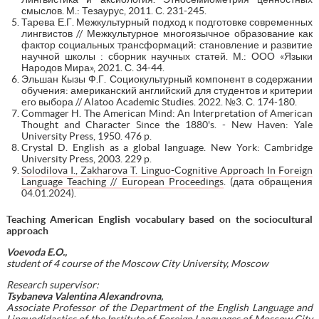
смыслов. М.: Тезаурус, 2011. С. 231-245.
Тарева Е.Г. Межкультурный подход к подготовке современных
лингвистов // Межкультурное многоязычное образование как
фактор социальных трансформаций: становление и развитие
научной школы : сборник научных статей. М.: ООО «Языки
Народов Мира», 2021. С. 34-44.
Эльшан Кызы Ф.Г. Социокультурный компонент в содержании
обучения: американский английский для студентов и критерии
его выбора // Alatoo Academic Studies. 2022. №3. С. 174-180.
Commager H. The American Mind: An Interpretation of American
Thought and Character Since the 1880's. - New Haven: Yale
University Press, 1950. 476 p.
Crystal D. English as a global language. New York: Cambridge
University Press, 2003. 229 p.
Solodilova I., Zakharova T. Linguo-Cognitive Approach In Foreign
Language Teaching // European Proceedings
. (дата обращения
04.01.2024).
Teaching American English vocabulary based on the sociocultural
approach
Voevoda E.O.,
student of 4 course of the Moscow City University, Moscow
Research supervisor:
Tsybaneva Valentina Alexandrovna,
Associate Professor of the Department of
the English Language
and
Linguodidactics of the Institute of Foreign Languages of Moscow City