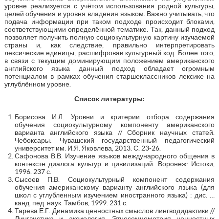
уровне реализуется с учётом использования родной культуры,
целей обучения и уровня владения языком. Важно учитывать, что
подача информации при таком подходе происходит блоками,
соответствующими определённой тематике. Так, данный подход
позволяет получить полную социокультурную картину изучаемой
страны и, как следствие, правильно интерпретировать
лексические единицы, расшифровав культурный код. Более того,
в связи с текущим доминирующим положением американского
английского языка данный подход обладает огромным
потенциалом в рамках обучения старшеклассников лексике на
углублённом уровне.
Список литературы:
Борисова И.Л. Уровни и критерии отбора содержания
обучения социокультурному компоненту американского
варианта английского языка // Сборник научных статей.
Чебоксары: Чувашский государственный педагогический
университет им. И.Я. Яковлева, 2013. С. 23-26.
Сафонова В.В. Изучение языков международного общения в
контексте диалога культур и цивилизаций. Воронеж: Истоки,
1996. 237 с.
Сысоев П.В. Социокультурный компонент содержания
обучения американскому варианту английского языка (для
школ с углубленным изучением иностранного языка) : дис. …
канд. пед. наук. Тамбов, 1999. 231 с.
Тарева Е.Г. Динамика ценностных смыслов лингводидактики //
Лингвистика и аксиология. Этносемиометрия ценностных