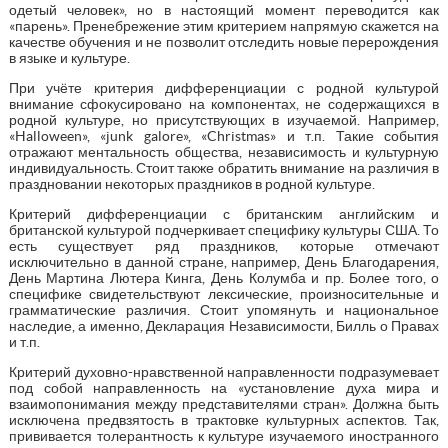
одетый человек», но в настоящий момент переводится как
«парень». Пренебрежение этим критерием напрямую скажется на
качестве обучения и не позволит отследить новые перерождения
в языке и культуре.
При учёте критерия дифференциации с родной культурой
внимание сфокусировано на компонентах, не содержащихся в
родной культуре, но присутствующих в изучаемой. Например,
«Halloween», «junk galore», «Christmas» и т.п. Такие события
отражают ментальность общества, независимость и культурную
индивидуальность. Стоит также обратить внимание на различия в
праздновании некоторых праздников в родной культуре.
Критерий дифференциации с британским английским и
британской культурой подчеркивает специфику культуры США. То
есть существует ряд праздников, которые отмечают
исключительно в данной стране, например, День Благодарения,
День Мартина Лютера Кинга, День Колумба и пр. Более того, о
специфике свидетельствуют лексические, произносительные и
грамматические различия. Стоит упомянуть и национальное
наследие, а именно, Декларация Независимости, Билль о Правах
и т.п.
Критерий духовно-нравственной направленности подразумевает
под собой направленность на «установление духа мира и
взаимопонимания между представителями стран». Должна быть
исключена предвзятость в трактовке культурных аспектов. Так,
прививается толерантность к культуре изучаемого иностранного