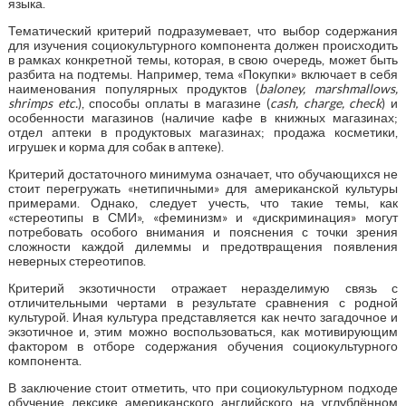
языка.
Тематический критерий подразумевает, что выбор содержания
для изучения социокультурного компонента должен происходить
в рамках конкретной темы, которая, в свою очередь, может быть
разбита на подтемы. Например, тема «Покупки» включает в себя
наименования популярных продуктов (
baloney
,
marshmallows
,
shrimps
etc
.
), способы оплаты в магазине (
cash
,
charge
,
check
) и
особенности магазинов (наличие кафе в книжных магазинах;
отдел аптеки в продуктовых магазинах; продажа косметики,
игрушек и корма для собак в аптеке).
Критерий достаточного минимума означает, что обучающихся не
стоит перегружать «нетипичными» для американской культуры
примерами. Однако, следует учесть, что такие темы, как
«стереотипы в СМИ», «феминизм» и «дискриминация» могут
потребовать особого внимания и пояснения с точки зрения
сложности каждой дилеммы и предотвращения появления
неверных стереотипов.
Критерий экзотичности отражает неразделимую связь с
отличительными чертами в результате сравнения с родной
культурой. Иная культура представляется как нечто загадочное и
экзотичное и, этим можно воспользоваться, как мотивирующим
фактором в отборе содержания обучения социокультурного
компонента.
В заключение стоит отметить, что при социокультурном подходе
обучение лексике американского английского на углублённом