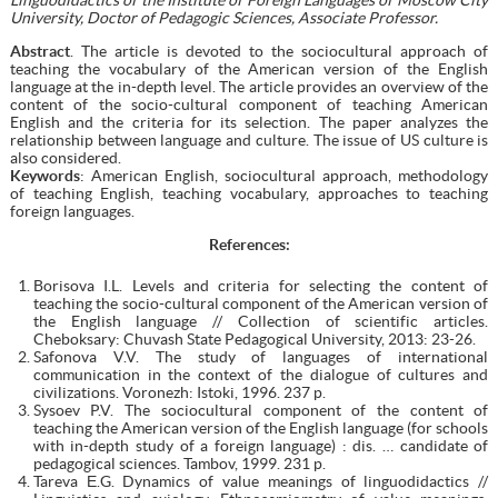
University, Doctor of Pedagogic Sciences, Associate Professor.
Abstract
. The article is devoted to the sociocultural approach of
teaching the vocabulary of the American version of the English
language at the in-depth level. The article provides an overview of the
content of the socio-cultural component of teaching American
English and the criteria for its selection. The paper analyzes the
relationship between language and culture. The issue of US culture is
also considered.
Keywords
: American English, sociocultural approach, methodology
of teaching English, teaching vocabulary, approaches to teaching
foreign languages.
References:
Borisova I.L. Levels and criteria for selecting the content of
teaching the socio-cultural component of the American version of
the English language // Collection of scientific articles.
Cheboksary: Chuvash State Pedagogical University, 2013: 23-26.
Safonova V.V. The study of languages of international
communication in the context of the dialogue of cultures and
civilizations. Voronezh: Istoki, 1996. 237 p.
Sysoev P.V. The sociocultural component of the content of
teaching the American version of the English language (for schools
with in-depth study of a foreign language) : dis. … candidate of
pedagogical sciences. Tambov, 1999. 231 p.
Tareva Е.G. Dynamics of value meanings of linguodidactics //