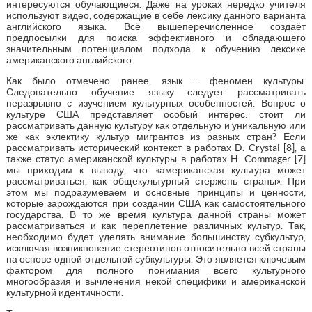
интересуются обучающиеся. Даже на уроках нередко учителя
используют видео, содержащие в себе лексику данного варианта
английского языка. Всё вышеперечисленное создаёт
предпосылки для поиска эффективного и обладающего
значительным потенциалом подхода к обучению лексике
американского английского.
Как было отмечено ранее, язык – феномен культуры.
Следовательно обучение языку следует рассматривать
неразрывно с изучением культурных особенностей. Вопрос о
культуре США представляет особый интерес: стоит ли
рассматривать данную культуру как отдельную и уникальную или
же как эклектику культур мигрантов из разных стран? Если
рассматривать исторический контекст в работах D. Crystal [8], а
также статус американской культуры в работах H. Commager [7]
мы приходим к выводу, что «американская культура может
рассматриваться, как общекультурный стержень страны». При
этом мы подразумеваем и основные принципы и ценности,
которые зарождаются при создании США как самостоятельного
государства. В то же время культура данной страны может
рассматриваться и как переплетение различных культур. Так,
необходимо будет уделять внимание большинству субкультур,
исключая возникновение стереотипов относительно всей страны
на основе одной отдельной субкультуры. Это является ключевым
фактором для полного понимания всего культурного
многообразия и вычленения некой специфики и американской
культурной идентичности.