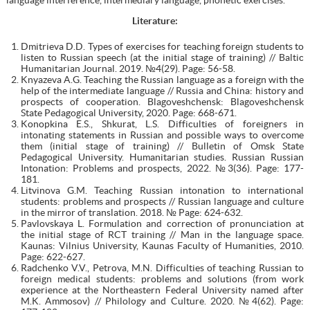
Literature:
Dmitrieva D.D. Types of exercises for teaching foreign students to
listen to Russian speech (at the initial stage of training) // Baltic
Humanitarian Journal. 2019. №4(29). Page: 56-58.
Knyazeva A.G. Teaching the Russian language as a foreign with the
help of the intermediate language // Russia and China: history and
prospects of cooperation. Blagoveshchensk: Blagoveshchensk
State Pedagogical University, 2020. Page: 668-671.
Konopkina E.S., Shkurat, L.S. Difficulties of foreigners in
intonating statements in Russian and possible ways to overcome
them (initial stage of training) // Bulletin of Omsk State
Pedagogical University. Humanitarian studies. Russian Russian
Intonation: Problems and prospects, 2022. №3(36). Page: 177-
181.
Litvinova G.M. Teaching Russian intonation to international
students: problems and prospects // Russian language and culture
in the mirror of translation. 2018. № Page: 624-632.
Pavlovskaya L. Formulation and correction of pronunciation at
the initial stage of RCT training // Man in the language space.
Kaunas: Vilnius University, Kaunas Faculty of Humanities, 2010.
Page: 622-627.
Radchenko V.V., Petrova, M.N. Difficulties of teaching Russian to
foreign medical students: problems and solutions (from work
experience at the Northeastern Federal University named after
M.K. Ammosov) // Philology and Culture. 2020. №4(62). Page: