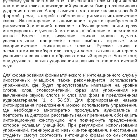
русскому ударению являются трехсложные тексты. При частом
повторении таких произведений учащиеся быстро запоминают
ударения в словах. Автор замечает, что стихи являются особой
формой речи, которой свойственны ритмико-синтаксические
клише. Их повторение и запоминание вкупе с приобретенной
ритмической инерцией позволяет обучающимся почти сразу
интегрировать изученный материал в общение с носителями
языка. Более того, изучение стихов можно сделать
увлекательным процессом, если выбрать игровые или
юмористические стихотворные тексты. Русские стихи с
элементами каламбура или загадки часто вызывают интерес у
учащихся и вовлекают в образовательный процесс. Более того,
они улучшают навык аудирования и развивают фонематический
слух.
Для формирования фонематического и интонационного слуха у
иностранных учащихся также рекомендуется использовать
упражнения, где будет присутствовать имитация на уровне
слогов, слов, словосочетаний, фраз или упражнения на
вычленение звуков, слогов и слов или фраз в предложенном
аудиоматериале [1, с. 56-58]. Для формирования навыка
интонирования предложения можно использовать упражнения,
где необходимо многократно прослушать аудиозапись и
повторить за диктором, расставить знаки препинания, обозначить
интонационную конструкцию или подчеркнуть предложение,
которое услышал учащийся. При регулярном использовании
упражнений, тренирующих навык интонирования, иностранные
студенты смогут соотносить интонацию фразы со смысловым
содержанием речи, различать коммуникативные типы