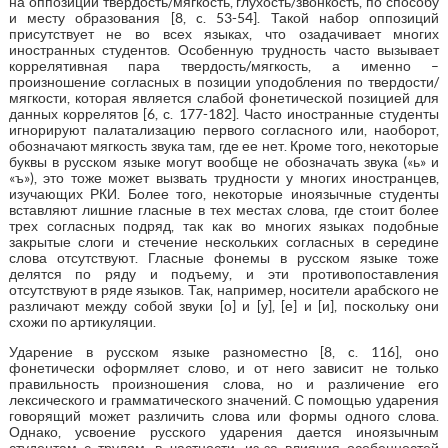
на оппозиции твердость/мягкость, глухость/звонкость, по способу
и месту образования [8, c. 53-54]. Такой набор оппозиций
присутствует не во всех языках, что озадачивает многих
иностранных студентов. Особенную трудность часто вызывает
коррелятивная пара твердость/мягкость, а именно –
произношение согласных в позиции уподобления по твердости/
мягкости, которая является слабой фонетической позицией для
данных коррелятов [6, с. 177-182]. Часто иностранные студенты
игнорируют палатализацию первого согласного или, наоборот,
обозначают мягкость звука там, где ее нет. Кроме того, некоторые
буквы в русском языке могут вообще не обозначать звука («ь» и
«ъ»), это тоже может вызвать трудности у многих иностранцев,
изучающих РКИ. Более того, некоторые иноязычные студенты
вставляют лишние гласные в тех местах слова, где стоит более
трех согласных подряд, так как во многих языках подобные
закрытые слоги и стечение нескольких согласных в середине
слова отсутствуют. Гласные фонемы в русском языке тоже
делятся по ряду и подъему, и эти противопоставления
отсутствуют в ряде языков. Так, например, носители арабского не
различают между собой звуки [о] и [у], [е] и [и], поскольку они
схожи по артикуляции.
Ударение в русском языке разноместно [8, c. 116], оно
фонетически оформляет слово, и от него зависит не только
правильность произношения слова, но и различение его
лексического и грамматического значений. С помощью ударения
говорящий может различить слова или формы одного слова.
Однако, усвоение русского ударения дается иноязычным
студентам с трудом, в частности, из-за влияния особенностей