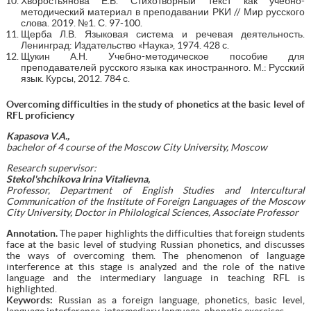
Хворостьянова Е.В. Стихотворный текст как учебно-
методический материал в преподавании РКИ // Мир русского
слова. 2019. №1. С. 97-100.
Щерба Л.В. Языковая система и речевая деятельность.
Ленинград: Издательство «Наука», 1974. 428 с.
Щукин А.Н. Учебно-методическое пособие для
преподавателей русского языка как иностранного. М.: Русский
язык. Курсы, 2012. 784 с.
Overcoming difficulties in the study of phonetics at the basic level of
RFL proficiency
Kapasova V.A.,
bachelor
of 4 course of the Moscow City University, Moscow
Research supervisor:
Stekol'shchikova Irina Vitalievna,
Professor, Department of English Studies and Intercultural
Communication of the Institute of Foreign Languages of the Moscow
City University, Doctor in Philological Sciences, Associate Professor
А
nnotation
.
The paper highlights the difficulties that foreign students
face at the basic level of studying Russian phonetics, and discusses
the ways of overcoming them. The phenomenon of language
interference at this stage is analyzed and the role of the native
language and the intermediary language in teaching RFL is
highlighted.
Keywords:
Russian as a foreign language, phonetics, basic level,
language interference, intermediary language, phonetic exercises.