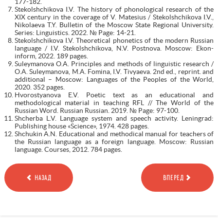
177-182.
Stekolshchikova I.V. The history of phonological research of the
XIX century in the coverage of V. Matesius / Stekolshchikova I.V.,
Nikolaeva T.Y. Bulletin of the Moscow State Regional University.
Series: Linguistics. 2022. № Page: 14-21.
Stekolshchikova I.V. Theoretical phonetics of the modern Russian
language / I.V. Stekolshchikova, N.V. Postnova. Moscow: Ekon-
inform, 2022. 189 pages.
Suleymanova O.A. Principles and methods of linguistic research /
O.A. Suleymanova, M.A. Fomina, I.V. Tivyaeva. 2nd ed., reprint. and
additional – Moscow: Languages of the Peoples of the World,
2020. 352 pages.
Hvorostyanova E.V. Poetic text as an educational and
methodological material in teaching RFL // The World of the
Russian Word. Russian Russian. 2019. № Page: 97-100.
Shcherba L.V. Language system and speech activity. Leningrad:
Publishing house «Science», 1974. 428 pages.
Shchukin A.N. Educational and methodical manual for teachers of
the Russian language as a foreign language. Moscow: Russian
language. Courses, 2012. 784 pages.
НАЗАД
ВПЕРЕД