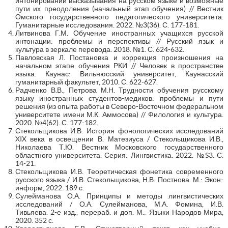
интонировании высказывания на русском языке и возможные
пути их преодоления (начальный этап обучения) // Вестник
Омского государственного педагогического университета.
Гуманитарные исследования. 2022. №3(36). С. 177-181.
Литвинова Г.М. Обучение иностранных учащихся русской
интонации: проблемы и перспективы // Русский язык и
культура в зеркале перевода. 2018. №1. С. 624-632.
Павловская Л. Постановка и коррекция произношения на
начальном этапе обучения РКИ // Человек в пространстве
языка. Каунас: Вильнюсский университет, Каунасский
гуманитарный факультет, 2010. С. 622-627.
Радченко В.В., Петрова М.Н. Трудности обучения русскому
языку иностранных студентов-медиков: проблемы и пути
решения (из опыта работы в Северо-Восточном федеральном
университете имени М.К. Аммосова) // Филология и культура.
2020. №4(62). С. 177-182.
Стекольщикова И.В. История фонологических исследований
XIX века в освещении В. Матезиуса / Стекольщикова И.В.,
Николаева Т.Ю. Вестник Московского государственного
областного университета. Серия: Лингвистика. 2022. №S3. С.
14-21.
Стекольщикова И.В. Теоретическая фонетика современного
русского языка / И.В. Стекольщикова, Н.В. Постнова. М.: Экон-
информ, 2022. 189 с.
Сулейманова О.А. Принципы и методы лингвистических
исследований / О.А. Сулейманова, М.А. Фомина, И.В.
Тивьяева. 2-е изд., перераб. и доп. М.: Языки Народов Мира,
2020. 352 с.