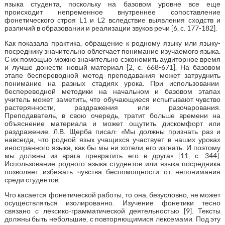
языка студента, поскольку на базовом уровне все еще
происходит непременное внутреннее сопоставление
фонетического строя L1 и L2 вследствие выявления сходств и
различий в образовании и реализации звуков речи [6, с. 177-182].
Как показала практика, обращение к родному языку или языку-
посреднику значительно облегчает понимание изучаемого языка.
С их помощью можно значительно сэкономить аудиторное время
и лучше донести новый материал [2, с. 668-671]. На базовом
этапе беспереводной метод преподавания может затруднить
понимание на разных стадиях урока. При использовании
беспереводной методики на начальном и базовом этапах
учитель может заметить, что обучающиеся испытывают чувство
растерянности, раздражения или разочарования.
Преподаватель, в свою очередь, тратит больше времени на
объяснение материала и может ощутить дискомфорт или
раздражение. Л.В. Щерба писал: «Мы должны признать раз и
навсегда, что родной язык учащихся участвует в наших уроках
иностранного языка, как бы мы ни хотели его изгнать. И поэтому
мы должны из врага превратить его в друга» [11, с. 344].
Использование родного языка студентов или языка-посредника
позволяет избежать чувства беспомощности от непонимания
среди студентов.
Что касается фонетической работы, то она, безусловно, не может
осуществляться изолированно. Изучение фонетики тесно
связано с лексико-грамматической деятельностью [9]. Тексты
должны быть небольшие, с повторяющимися лексемами. Под эту