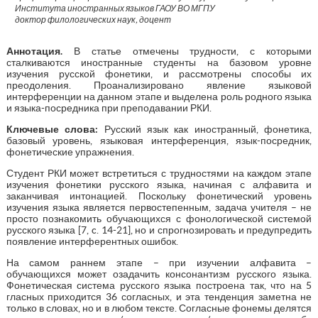
Института иностранных языков ГАОУ ВО МГПУ
доктор филологических наук, доцент
А
ннотация.
В статье отмечены трудности, с которыми
сталкиваются иностранные студенты на базовом уровне
изучения русской фонетики, и рассмотрены способы их
преодоления. Проанализировано явление языковой
интерференции на данном этапе и выделена роль родного языка
и языка-посредника при преподавании РКИ.
Ключевые слова:
Русский язык как иностранный, фонетика,
базовый уровень, языковая интерференция, язык-посредник,
фонетические упражнения.
Студент РКИ может встретиться с трудностями на каждом этапе
изучения фонетики русского языка, начиная с алфавита и
заканчивая интонацией. Поскольку фонетический уровень
изучения языка является первостепенным, задача учителя – не
просто познакомить обучающихся с фонологической системой
русского языка [7, c. 14-21], но и спрогнозировать и предупредить
появление интерферентных ошибок.
На самом раннем этапе – при изучении алфавита –
обучающихся может озадачить консонантизм русского языка.
Фонетическая система русского языка построена так, что на 5
гласных приходится 36 согласных, и эта тенденция заметна не
только в словах, но и в любом тексте. Согласные фонемы делятся