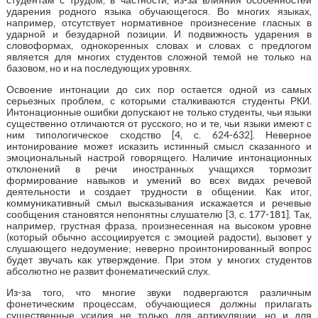
ударения родного языка обучающегося. Во многих языках,
например, отсутствует нормативное произнесение гласных в
ударной и безударной позиции. И подвижность ударения в
словоформах, однокоренных словах и словах с предлогом
является для многих студентов сложной темой не только на
базовом, но и на последующих уровнях.
Освоение интонации до сих пор остается одной из самых
серьезных проблем, с которыми сталкиваются студенты РКИ.
Интонационные ошибки допускают не только студенты, чьи языки
существенно отличаются от русского, но и те, чьи языки имеют с
ним типологическое сходство [4, с. 624-632]. Неверное
интонирование может исказить истинный смысл сказанного и
эмоциональный настрой говорящего. Наличие интонационных
отклонений в речи иностранных учащихся тормозит
формирование навыков и умений во всех видах речевой
деятельности и создает трудности в общении. Как итог,
коммуникативный смыл высказывания искажается и речевые
сообщения становятся непонятны слушателю [3, с. 177-181]. Так,
например, грустная фраза, произнесенная на высоком уровне
(который обычно ассоциируется с эмоцией радости), вызовет у
слушающего недоумение; неверно проинтонированный вопрос
будет звучать как утверждение. При этом у многих студентов
абсолютно не развит фонематический слух.
Из-за того, что многие звуки подвергаются различным
фонетическим процессам, обучающиеся должны прилагать
существенные усилия не только для артикуляции, но и для