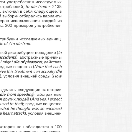
ости употребления исследуемых
потреблений,
to die from
– 2138
, включал в себя следующее: в
й выборки отбирались варианты
еров использования каждой из
ила 200 примеров употребления
стрибуции исследуемых единиц.
ie of / to die from
.
вой дистрибуции: поведение (
In
 accidents
); абстрактные причины
 I might
die of pleasure
); действия
редные вещества (
Note that each
ive this treatment can actually
die
); условия внешней среды (
How
выделить следующие категории
die from
speeding
); абстрактные
ия других людей (
And yes, I expect
 used to that
); вредные вещества
n what he thought was an enclosed
a heart attack
); условия внешней
которая не наблюдается в 100
позволяет выдвинуть первичную