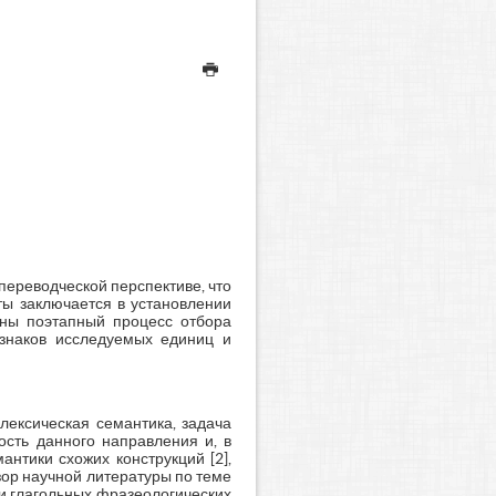
переводческой перспективе, что
ты заключается в установлении
ены поэтапный процесс отбора
изнаков исследуемых единиц и
лексическая семантика, задача
ость данного направления и, в
нтики схожих конструкций [2],
бзор научной литературы по теме
 и глагольных фразеологических