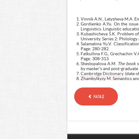
Vinnik A.N., Latysheva M.A. En
Gordienko A.Yu. On the issue 
Linguistics. Linguistic educat
Kubashicheva S.K. Problem of 
University. Series 2: Philology
Salamatina Yu.V. Classificatio
Page: 280-282.
Fatkullina F.G., Grechachin V.
Page: 308-313.
Shestopalova A.M.
The book se
by master’s and post-graduate
Cambridge Dictionary
. (date 
Zhambylkyzy M. Semantics and h
НАЗАД