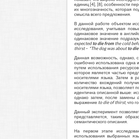
единиц [4], [8], особенности пе
их многозначность, которая п
смысла всего предложения.
В данной работе объектом ис
исследования, учитывая пов
одинаковое значение в английс
одинаковое значение подразу
expected
to die from
the cold bef
thirst
–
*The dog was about
to di
Данная возможность, однако, 
ошибочно использована одна и
путем использования ресурсов
которое является частью пред
носителями языка. Затем в 
количество вхождений получи
носителями языка, позволяет 
идентична описанной выше: исх
однако затем, после замены
выражение
to die of thirst
, что 
Данный эксперимент позволяет
представляется, таким образ
семантического описания.
На первом этапе исследован
использования выбранных язы