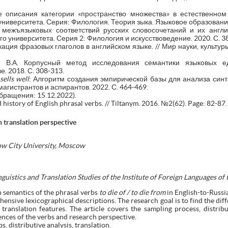
 описания категории «пространство множества» в естественном 
университета. Серия: Филология. Теория зыка. Языковое образование.
межъязыковых соответствий русских словосочетаний и их англий
о университета. Серия 2: Филология и искусствоведение. 2020. С. 38
ция фразовых глаголов в английском языке. // Мир науки, культуры,
ин В.А. Корпусный метод исследования семантики языковых е
. 2018. С. 308-313.
sells well
: Алгоритм создания эмпирической базы для анализа синта
магистрантов и аспирантов. 2022. С. 464-469.
бращения: 15.12.2022).
istory of English phrasal verbs. // Tiltanym. 2016. №2(62). Page: 82-87.
n translation perspective
ow City University, Moscow
nguistics and Translation Studies of the Institute of Foreign Languages o
n semantics of the phrasal verbs
to die of / to die from
in English-to-Russi
ehensive lexicographical descriptions. The research goal is to find the dif
translation features. The article covers the sampling process, distribu
ences of the verbs and research perspective.
s, distributive analysis, translation.