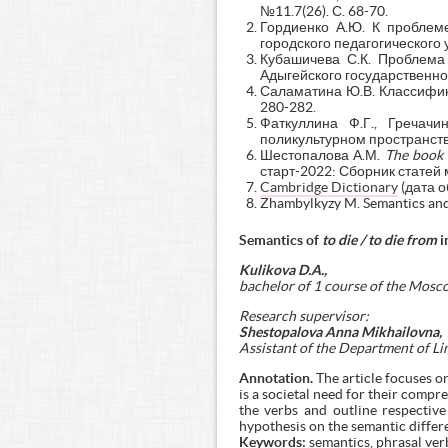
№11.7(26). С. 68-70.
Гордиенко А.Ю. К проблеме
городского педагогического 
Кубашичева С.К. Проблема 
Адыгейского государственног
Саламатина Ю.В. Классифика
280-282.
Фаткуллина Ф.Г., Гречач
поликультурном пространстве
Шестопалова А.М.
The book 
старт-2022: Сборник статей 
Cambridge Dictionary
(дата о
Zhambylkyzy M. Semantics and h
Semantics of
to die / to die from
i
Kulikova D.A.,
bachelor
of 1 course of the Mosc
Research supervisor:
Shestopalova Anna Mikhailovna,
Assistant of the Department of Li
Annotation.
The article focuses o
is a societal need for their compr
the verbs and outline respective 
hypothesis on the semantic differ
Keywords:
semantics, phrasal verb