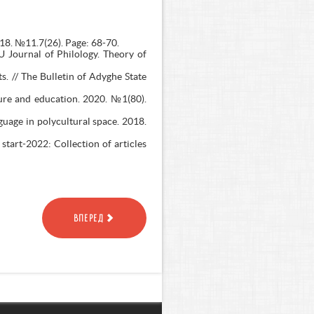
018. №11.7(26). Page: 68-70.
U Journal of Philology. Theory of
. // The Bulletin of Adyghe State
lture and education. 2020. №1(80).
guage in polycultural space. 2018.
c start-2022: Collection of articles
ВПЕРЕД