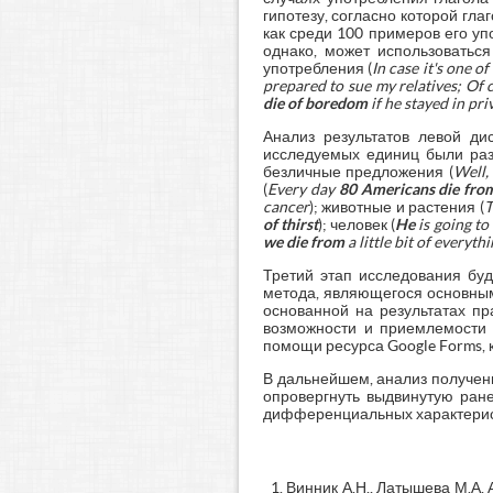
гипотезу, согласно которой гла
как среди 100 примеров его у
однако, может использоватьс
употребления (
In case it's one o
prepared to sue my relatives; Of
die of boredom
if he stayed in priv
Анализ результатов левой ди
исследуемых единиц были раз
безличные предложения (
Well,
(
Every day
80 Americans die fro
cancer
); животные и растения (
T
of thirst
); человек (
He
is going to
we
die from
a little bit of everyth
Третий этап исследования буд
метода, являющегося основным
основанной на результатах пр
возможности и приемлемости 
помощи ресурса Google Forms, 
В дальнейшем, анализ получен
опровергнуть выдвинутую ране
дифференциальных характеристи
Винник А.Н., Латышева М.А.