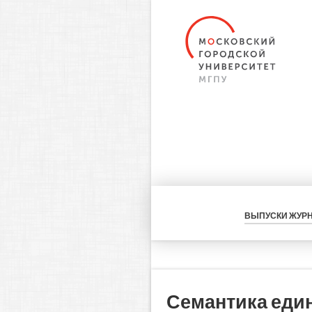
ВЫПУСКИ ЖУР
Семантика едини