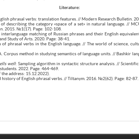
Literature
:
glish phrasal verbs: translation features. // Modern Research Bulletin. 2
of describing the category «space of a set» in natural language. // MC
ion. 2015. №1(17). Page: 102-108.
interlanguage matching of Russian phrases and their English equivalents
 and Study of Arts. 2020. Page: 38-41.
n of phrasal verbs in the English language. // The world of science, cu
A. Corpus method in studying semantics of language units. // Bashkir lan
lls well
: Sampling algorithm in syntactic structure analysis. // Scientifi
 students. 2022. Page: 464-469.
of the address: 15.12.2022).
istory of English phrasal verbs. // Tiltanym. 2016. №2(62). Page: 82-87.