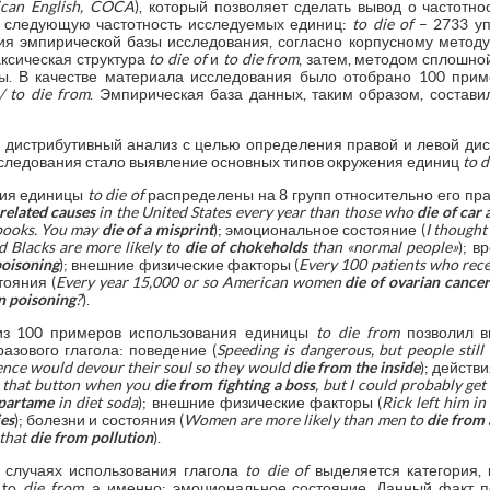
can English, COCA
), который позволяет сделать вывод о частотн
 следующую частотность исследуемых единиц:
to die of
– 2733 у
ия эмпирической базы исследования, согласно корпусному методу
аксическая структура
to die of
и
to die from
, затем, методом сплошно
ы. В качестве материала исследования было отобрано 100 прим
/ to die from
. Эмпирическая база данных, таким образом, состав
 дистрибутивный анализ с целью определения правой и левой ди
сследования стало выявление основных типов окружения единиц
to d
ния единицы
to die of
распределены на 8 групп относительно его пра
related causes
in the United States every year than those who
die of car
 books. You may
die of
a misprint
); эмоциональное состояние (
I thought
d Blacks are more likely to
die of
chokeholds
than «normal people»
); в
poisoning
); внешние физические факторы (
Every 100 patients who rece
тояния (
Every year 15,000 or so American women
die of
ovarian cancer
on poisoning
?
).
из 100 примеров использования единицы
to die from
позволил 
азового глагола: поведение (
Speeding is dangerous, but people still
ience would devour their soul so they would
die from
the inside
); действ
s that button when you
die from
fighting a boss
, but I could probably get
spartame
in diet soda
); внешние физические факторы (
Rick left him i
es
); болезни и состояния (
Women are more likely than men to
die from 
 that
die from
pollution
).
в случаях использования глагола
to die of
выделяется категория, 
 to
die from
, а именно: эмоциональное состояние. Данный факт 