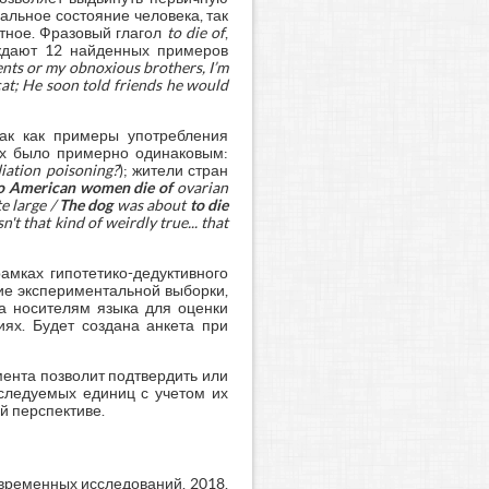
льное состояние человека, так
тное. Фразовый глагол
to die of
,
рждают 12 найденных примеров
ents or my obnoxious brothers, I’m
at; He soon told friends he would
так как примеры употребления
ых было примерно одинаковым:
iation poisoning?
); жители стран
so American women
die of
ovarian
e large /
The dog
was about
to die
n't that kind of weirdly true... that
амках гипотетико-дедуктивного
ие экспериментальной выборки,
на носителям языка для оценки
ях. Будет создана анкета при
ента позволит подтвердить или
сследуемых единиц с учетом их
й перспективе.
овременных исследований. 2018.