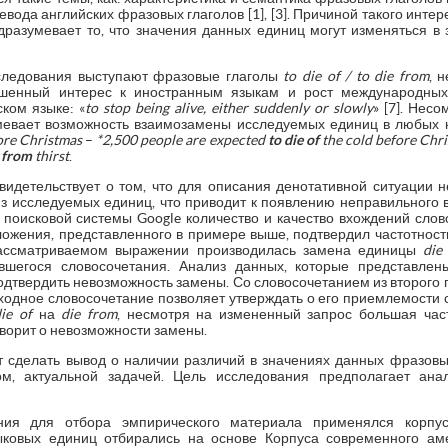
ревода английских фразовых глаголов [1], [3]. Причиной такого инте
одразумевает то, что значения данных единиц могут изменяться в 
следования выступают фразовые глаголы
to die of / to die from
, 
ышенный интерес к иностранным языкам и рост международных
ком языке: «
to stop being alive, either suddenly or slowly
» [7]. Нес
мевает возможность взаимозамены исследуемых единиц в любых к
ore Christmas
–
*2,500 people are expected
to die of
the cold before Chr
e from
thirst
.
свидетельствует о том, что для описания денотативной ситуации 
з исследуемых единиц, что приводит к появлению неправильного 
 поисковой системы Google количество и качество вхождений сло
ложения, представленного в примере выше, подтвердил частотнос
рассматриваемом выражении производилась замена единицы
die
вшегося словосочетания. Анализ данных, которые представле
подтвердить невозможность замены. Со словосочетанием из второго
одное словосочетание позволяет утверждать о его приемлемости с
die of
на
die from
, несмотря на измененный запрос большая час
говорит о невозможности замены.
 сделать вывод о наличии различий в значениях данных фразовых
ом, актуальной задачей. Цель исследования предполагает ан
ия для отбора эмпирического материала применялся корпус
ковых единиц отбирались на основе Корпуса современного аме