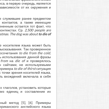
реса, в первую очередь, является
зависимости от их окружения и
не служившие ранее предметом
 контактов, а также имеющие
омненным остается тот факт, что
онтекстах. Ср.
2,500 people are
istmas
.
The dog was about
to die of
не носителем языка может быть
высказывания. Так проверенное
восочетания
to die from the cold
,
ть использования данной фразы
 from
на
die of
и проверялось
ны сайтами, не используемыми
 примера
to die of thirst
ситуация
 точки зрения носителей языка,
ть вхождений включала в себя
 глаголов, установить которые
ализ единиц и составление их
ный метод [5], [6]. Примеры
риканского английского языка