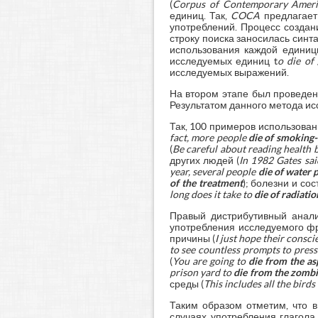
(
Corpus of Contemporary Ameri
единиц. Так,
COCA
предлагает
употреблений. Процесс создан
строку поиска заносилась синт
использования каждой единиц
исследуемых единиц t
o die of 
исследуемых выражений.
На втором этапе был проведен
Результатом данного метода и
Так, 100 примеров использова
fact, more people
die of
smoking-
(
Be careful about reading health
других людей (
In 1982 Gates sai
year, several people
die of water 
of the treatment
); болезни и сос
long does it take to
die of radiati
Правый дистрибутивный анал
употребления исследуемого фр
причины (
I just hope their consc
to see countless prompts to pres
(
You are going to
die from
the a
prison yard to
die from
the zombi
среды (
This includes all the birds
Таким образом отметим, что 
случаях употребления глагола