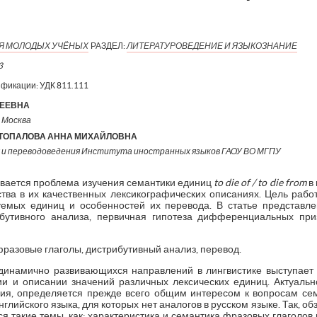
ИЯ МОЛОДЫХ УЧЁНЫХ
РАЗДЕЛ:
ЛИТЕРАТУРОВЕДЕНИЕ И ЯЗЫКОЗНАНИЕ
3
ификации:
УДК 811.111
СЕЕВНА
. Москва
ТОПАЛОВА АННА МИХАЙЛОВНА
 и переводоведения Института иностранных языков ГАОУ ВО МГПУ
ивается проблема изучения семантики единиц
to die of / to die from
в 
тва в их качественных лексикографических описаниях. Цель рабо
уемых единиц и особенностей их перевода. В статье представл
ибутивного анализа, первичная гипотеза дифференциальных пр
фразовые глаголы, дистрибутивный анализ, перевод.
инамично развивающихся направлений в лингвистике выступает 
ии и описании значений различных лексических единиц. Актуальн
ния, определяется прежде всего общим интересом к вопросам сема
глийского языка, для которых нет аналогов в русском языке. Так, о
ся такие темы, как: характеристика и семантика фразовых глаголов