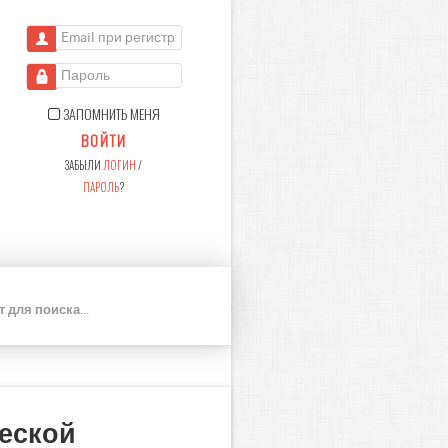
Email при регистрации
Пароль
ЗАПОМНИТЬ МЕНЯ
ВОЙТИ
ЗАБЫЛИ
ЛОГИН
/
ПАРОЛЬ
?
П
О
И
С
К
ческой