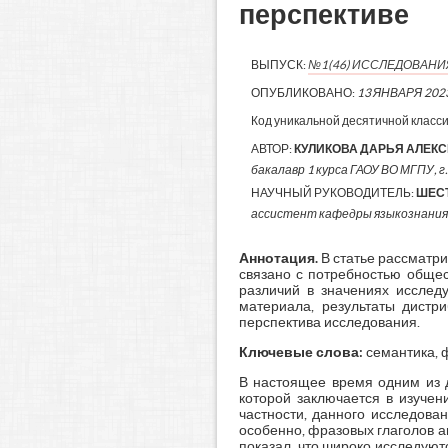
перспективе
ВЫПУСК:
№1(46) ИССЛЕДОВАН
ОПУБЛИКОВАНО:
13 ЯНВАРЯ 202
Код уникальной десятичной класс
АВТОР:
КУЛИКОВА ДАРЬЯ АЛЕК
бакалавр 1 курса ГАОУ ВО МГПУ, г
НАУЧНЫЙ РУКОВОДИТЕЛЬ:
ШЕС
ассистент кафедры языкознания
Аннотация.
В статье рассматр
связано с потребностью общес
различий в значениях исслед
материала, результаты дистр
перспектива исследования.
Ключевые слова:
семантика, 
В настоящее время одним из д
которой заключается в изучен
частности, данного исследова
особенно, фразовых глаголов ан
показал, что широко исследуют