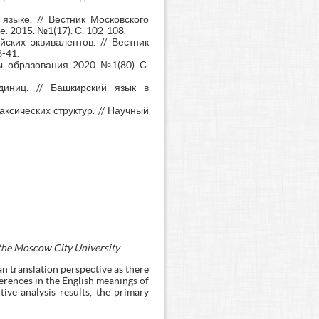
языке. // Вестник Московского
 2015. №1(17). С. 102-108.
ских эквивалентов. // Вестник
-41.
 образования. 2020. №1(80). С.
диниц. // Башкирский язык в
ксических структур. // Научный
f the Moscow City University
an translation perspective as there
ferences in the English meanings of
tive analysis results, the primary