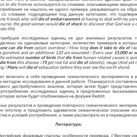
гол
to die from
не используется со словами, описывающими эмоциона
потребления не нашлось ни одного примера, указывающего на обра
я со словами, подходящими под данную категорию, что подтве
f my friends who will
die of
embarrassment
at having to deal with my par
 course, the good woman would
die of shock
to discover that God was a c
ate life
).
стрибуции исследуемых единиц не дал значимых результатов, 
делены на одинаковые категории, количество примеров в котор
one can
die from
opium overdose / How long
does it take to
die of
rad
m
gunshots and an additional 120 are wounded / Every year
15,000 or 
he estimated
number of birds
that
die from
human-related causes is quit
die from
this disease /
I'll
get real fat and
die of
obesity.
); люди (
And yet is
ing /
Many
will
die of
exhaustion before they ever see the north shore
).
ет включать в себя проведение семантического эксперимента в р
 методом исследования в данной работе. Планируется составлен
авого дистрибутивного анализа, которая затем будет представле
употребления исследуемых единиц в предложенных высказывани
которая затем будет опубликована на форуме Reddit.
ных результатов и проведение повторного семантического эксперим
е гипотезу и предложить адекватное семантическое описание и
к и условий употребления, а также рассмотреть их в переводческо
Литература:
 Английские фразовые глаголы: особенности перевода. // Вестник с