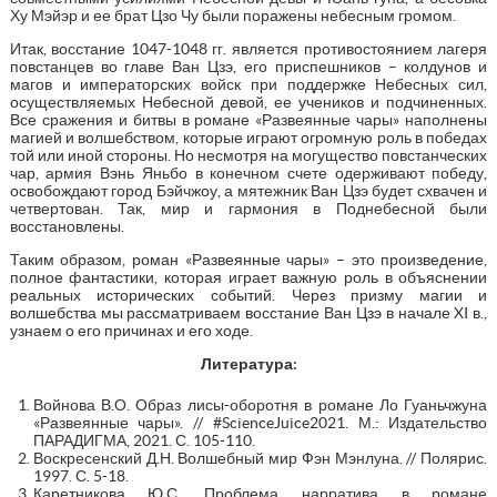
Ху Мэйэр и ее брат Цзо Чу были поражены небесным громом.
Итак, восстание 1047-1048 гг. является противостоянием лагеря
повстанцев во главе Ван Цзэ, его приспешников – колдунов и
магов и императорских войск при поддержке Небесных сил,
осуществляемых Небесной девой, ее учеников и подчиненных.
Все сражения и битвы в романе «Развеянные чары» наполнены
магией и волшебством, которые играют огромную роль в победах
той или иной стороны. Но несмотря на могущество повстанческих
чар, армия Вэнь Яньбо в конечном счете одерживают победу,
освобождают город Бэйчжоу, а мятежник Ван Цзэ будет схвачен и
четвертован. Так, мир и гармония в Поднебесной были
восстановлены.
Таким образом, роман «Развеянные чары» – это произведение,
полное фантастики, которая играет важную роль в объяснении
реальных исторических событий. Через призму магии и
волшебства мы рассматриваем восстание Ван Цзэ в начале XI в.,
узнаем о его причинах и его ходе.
Литература:
Войнова В.О. Образ лисы-оборотня в романе Ло Гуаньчжуна
«Развеянные чары». // #ScienceJuice2021. М.: Издательство
ПАРАДИГМА, 2021. С. 105-110.
Воскресенский Д.Н. Волшебный мир Фэн Мэнлуна. // Полярис.
1997. С. 5-18.
Каретникова Ю.С. Проблема нарратива в романе