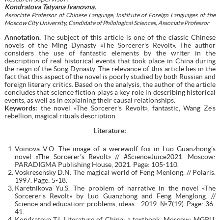
Kondratova Tatyana Ivanovna,
Associate Professor of Chinese Language, Institute of Foreign Languages of the
Moscow City University, Candidate of Philological Sciences, Associate Professor
Annotation.
The subject of this article is one of the classic Chinese
novels of the Ming Dynasty «The Sorcerer's Revolt». The author
considers the use of fantastic elements by the writer in the
description of real historical events that took place in China during
the reign of the Song Dynasty. The relevance of this article lies in the
fact that this aspect of the novel is poorly studied by both Russian and
foreign literary critics. Based on the analysis, the author of the article
concludes that science fiction plays a key role in describing historical
events, as well as in explaining their causal relationships.
Keywords:
the novel «The Sorcerer's Revolt», fantastic, Wang Ze's
rebellion, magical rituals description.
Literature:
Voinova V.O. The image of a werewolf fox in Luo Guanzhong’s
novel «The Sorcerer's Revolt» // #ScienceJuice2021. Moscow:
PARADIGMA Publishing House, 2021. Page: 105-110.
Voskresensky D.N. The magical world of Feng Menlong. // Polaris.
1997. Page: 5-18.
Karetnikova Yu.S. The problem of narrative in the novel «The
Sorcerer's Revolt» by Luo Guanzhong and Feng Menglong. //
Science and education: problems, ideas... 2019. №7(19). Page: 36-
41.
Kondratova T.I. Literature of China: a textbook. Moscow: MGPU,