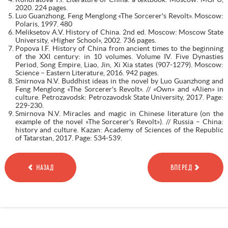
2020. 224 pages.
Luo Guanzhong, Feng Menglong «The Sorcerer's Revolt». Moscow:
Polaris, 1997. 480
Meliksetov A.V. History of China. 2nd ed. Moscow: Moscow State
University, «Higher School», 2002. 736 pages.
Popova I.F. History of China from ancient times to the beginning
of the XXI century: in 10 volumes. Volume IV. Five Dynasties
Period, Song Empire, Liao, Jin, Xi Xia states (907-1279). Moscow:
Science – Eastern Literature, 2016. 942 pages.
Smirnova N.V. Buddhist ideas in the novel by Luo Guanzhong and
Feng Menglong «The Sorcerer's Revolt». // «Own» and «Alien» in
culture. Petrozavodsk: Petrozavodsk State University, 2017. Page:
229-230.
Smirnova N.V. Miracles and magic in Chinese literature (on the
example of the novel «The Sorcerer's Revolt»). // Russia – China:
history and culture. Kazan: Academy of Sciences of the Republic
of Tatarstan, 2017. Page: 534-539.
НАЗАД
ВПЕРЕД