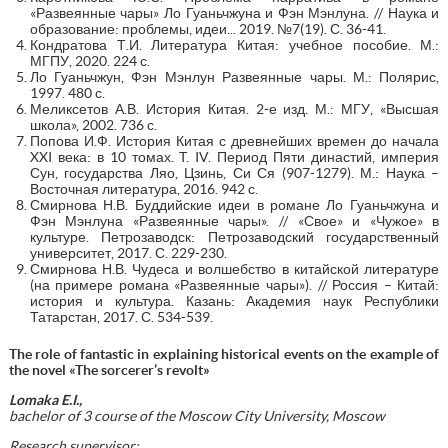
«Развеянные чары» Ло Гуаньчжуна и Фэн Мэнлуна. // Наука и
образование: проблемы, идеи... 2019. №7(19). С. 36-41.
Кондратова Т.И. Литература Китая: учебное пособие. М.:
МГПУ, 2020. 224 с.
Ло Гуаньчжун, Фэн Мэнлун Развеянные чары. М.: Полярис,
1997. 480 с.
Меликсетов А.В. История Китая. 2-е изд. М.: МГУ, «Высшая
школа», 2002. 736 с.
Попова И.Ф. История Китая с древнейших времен до начала
XXI века: в 10 томах. T. IV. Период Пяти династий, империя
Сун, государства Ляо, Цзинь, Си Ся (907-1279). М.: Наука –
Восточная литература, 2016. 942 с.
Смирнова Н.В. Буддийские идеи в романе Ло Гуаньчжуна и
Фэн Мэнлуна «Развеянные чары». // «Свое» и «Чужое» в
культуре. Петрозаводск: Петрозаводский государственный
университет, 2017. С. 229-230.
Смирнова Н.В. Чудеса и волшебство в китайской литературе
(на примере романа «Развеянные чары»). // Россия – Китай:
история и культура. Казань: Академия наук Республики
Татарстан, 2017. С. 534-539.
The role of fantastic in explaining historical events on the example of
the novel «The sorcerer’s revolt»
Lomaka E.I.,
bachelor
of 3 course of the Moscow City University, Moscow
Research supervisor: