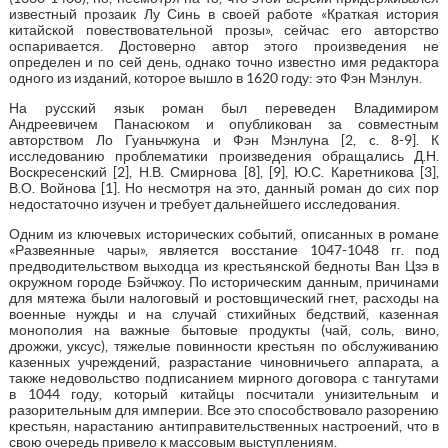
известный прозаик Лу Синь в своей работе «Краткая история
китайской повествовательной прозы», сейчас его авторство
оспаривается. Достоверно автор этого произведения не
определен и по сей день, однако точно известно имя редактора
одного из изданий, которое вышло в 1620 году: это Фэн Мэнлун.
На русский язык роман был переведен Владимиром
Андреевичем Панасюком и опубликован за совместным
авторством Ло Гуаньчжуна и Фэн Мэнлуна [2, c. 8-9]. К
исследованию проблематики произведения обращались Д.Н.
Воскресенский [2], Н.В. Смирнова [8], [9], Ю.С. Каретникова [3],
В.О. Войнова [1]. Но несмотря на это, данный роман до сих пор
недостаточно изучен и требует дальнейшего исследования.
Одним из ключевых исторических событий, описанных в романе
«Развеянные чары», является восстание 1047-1048 гг. под
предводительством выходца из крестьянской бедноты Ван Цзэ в
окружном городе Бэйчжоу. По историческим данным, причинами
для мятежа были налоговый и ростовщический гнет, расходы на
военные нужды и на случай стихийных бедствий, казенная
монополия на важные бытовые продукты (чай, соль, вино,
дрожжи, уксус), тяжелые повинности крестьян по обслуживанию
казенных учреждений, разрастание чиновничьего аппарата, а
также недовольство подписанием мирного договора с тангутами
в 1044 году, который китайцы посчитали унизительным и
разорительным для империи. Все это способствовало разорению
крестьян, нарастанию антиправительственных настроений, что в
свою очередь привело к массовым выступлениям.