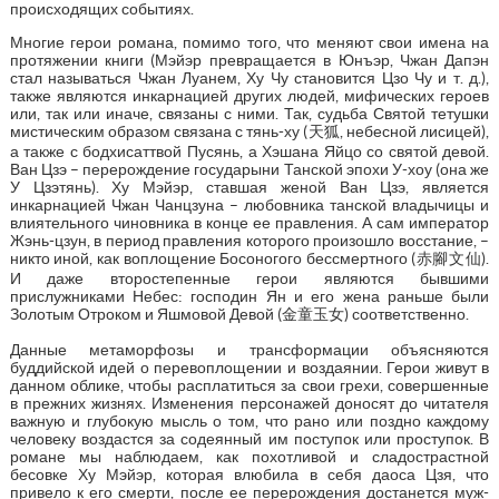
происходящих событиях.
Многие герои романа, помимо того, что меняют свои имена на
протяжении книги (Мэйэр превращается в Юнъэр, Чжан Дапэн
стал называться Чжан Луанем, Ху Чу становится Цзо Чу и т. д.),
также являются инкарнацией других людей, мифических героев
или, так или иначе, связаны с ними. Так, судьба Святой тетушки
мистическим образом связана с тянь-ху (天狐, небесной лисицей),
а также с бодхисаттвой Пусянь, а Хэшана Яйцо со святой девой.
Ван Цзэ – перерождение государыни Танской эпохи У-хоу (она же
У Цзэтянь). Ху Мэйэр, ставшая женой Ван Цзэ, является
инкарнацией Чжан Чанцзуна – любовника танской владычицы и
влиятельного чиновника в конце ее правления. А сам император
Жэнь-цзун, в период правления которого произошло восстание, –
никто иной, как воплощение Босоногого бессмертного (赤腳文仙).
И даже второстепенные герои являются бывшими
прислужниками Небес: господин Ян и его жена раньше были
Золотым Отроком и Яшмовой Девой (金童玉女) соответственно.
Данные метаморфозы и трансформации объясняются
буддийской идей о перевоплощении и воздаянии. Герои живут в
данном облике, чтобы расплатиться за свои грехи, совершенные
в прежних жизнях. Изменения персонажей доносят до читателя
важную и глубокую мысль о том, что рано или поздно каждому
человеку воздастся за содеянный им поступок или проступок. В
романе мы наблюдаем, как похотливой и сладострастной
бесовке Ху Мэйэр, которая влюбила в себя даоса Цзя, что
привело к его смерти, после ее перерождения достанется муж-