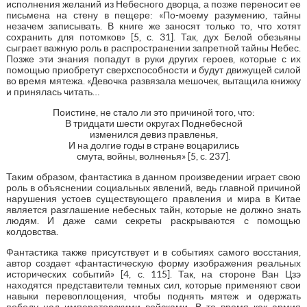
исполнения желаний из Небесного дворца, а позже переносит ее
письмена на стену в пещере: «По-моему разумению, тайны
незачем записывать. В книге же заносят только то, что хотят
сохранить для потомков» [5, с. 31]. Так, дух Белой обезьяны
сыграет важную роль в распространении запретной тайны Небес.
Позже эти знания попадут в руки других героев, которые с их
помощью приобретут сверхспособности и будут движущей силой
во время мятежа. «Девочка развязала мешочек, вытащила книжку
и принялась читать…
Поистине, не стало ли это причиной того, что:
В тридцати шести округах Поднебесной
изменился девиз правленья,
И на долгие годы в стране воцарились
смута, войны, волненья» [5, с. 237].
Таким образом, фантастика в данном произведении играет свою
роль в объяснении социальных явлений, ведь главной причиной
нарушения устоев существующего правления и мира в Китае
является разглашение небесных тайн, которые не должно знать
людям. И даже сами секреты раскрываются с помощью
колдовства.
Фантастика также присутствует и в событиях самого восстания,
автор создает «фантастическую форму изображения реальных
исторических событий» [4, с. 115]. Так, на стороне Ван Цзэ
находятся представители темных сил, которые применяют свои
навыки перевоплощения, чтобы поднять мятеж и одержать
победу над императорскими войсками. В то время как армия