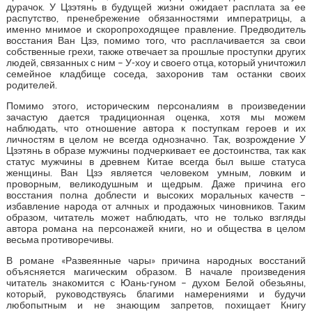
дурачок. У Цзэтянь в будущей жизни ожидает расплата за ее
распутство, пренебрежение обязанностями императрицы, а
именно мнимое и скоропроходящее правление. Предводитель
восстания Ван Цзэ, помимо того, что расплачивается за свои
собственные грехи, также отвечает за прошлые проступки других
людей, связанных с ним – У-хоу и своего отца, который уничтожил
семейное кладбище соседа, захоронив там останки своих
родителей.
Помимо этого, историческим персоналиям в произведении
зачастую дается традиционная оценка, хотя мы можем
наблюдать, что отношение автора к поступкам героев и их
личностям в целом не всегда однозначно. Так, возрождение У
Цзэтянь в образе мужчины подчеркивает ее достоинства, так как
статус мужчины в древнем Китае всегда был выше статуса
женщины. Ван Цзэ является человеком умным, ловким и
проворным, великодушным и щедрым. Даже причина его
восстания полна доблести и высоких моральных качеств –
избавление народа от алчных и продажных чиновников. Таким
образом, читатель может наблюдать, что не только взгляды
автора романа на персонажей книги, но и общества в целом
весьма противоречивы.
В романе «Развеянные чары» причина народных восстаний
объясняется магическим образом. В начале произведения
читатель знакомится с Юань-гуном – духом Белой обезьяны,
который, руководствуясь благими намерениями и будучи
любопытным и не знающим запретов, похищает Книгу