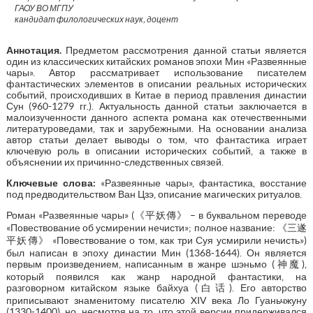
ГАОУ ВО МГПУ
кандидат филологических наук, доцент
Аннотация
.
Предметом рассмотрения данной статьи является
один из классических китайских романов эпохи Мин «Развеянные
чары». Автор рассматривает использование писателем
фантастических элементов в описании реальных исторических
событий, происходивших в Китае в период правления династии
Сун (960-1279 гг.). Актуальность данной статьи заключается в
малоизученности данного аспекта романа как отечественными
литературоведами, так и зарубежными. На основании анализа
автор статьи делает выводы о том, что фантастика играет
ключевую роль в описании исторических событий, а также в
объяснении их причинно-следственных связей.
Ключевые слова:
«Развеянные чары», фантастика, восстание
под предводительством Ван Цзэ, описание магических ритуалов.
Роман «Развеянные чары» (《平妖傳》 – в буквальном переводе
«Повествование об усмирении нечисти»; полное название: 《三遂
平妖傳》 «Повествование о том, как три Суя усмирили нечисть»)
был написан в эпоху династии Мин (1368-1644). Он является
первым произведением, написанным в жанре шэньмо (神魔),
который появился как жанр народной фантастики, на
разговорном китайском языке байхуа (白话). Его авторство
приписывают знаменитому писателю XIV века Ло Гуаньчжуну
(1330-1400), но, несмотря на то, что этой версии придерживался