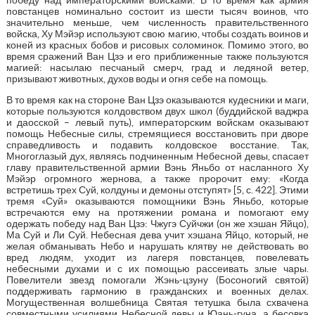
повстанцев номинально состоит из шести тысяч воинов, что
значительно меньше, чем численность правительственного
войска, Ху Мэйэр используют свою магию, чтобы создать воинов и
коней из красных бобов и рисовых соломинок. Помимо этого, во
время сражений Ван Цзэ и его приближенные также пользуются
магией: насылаю песчаный смерч, град и ледяной ветер,
призывают животных, духов воды и огня себе на помощь.
В то время как на стороне Ван Цзэ оказываются кудесники и маги,
которые пользуются колдовством двух школ (буддийской ваджра
и даосской – левый путь), императорским войскам оказывают
помощь Небесные силы, стремящиеся восстановить при дворе
справедливость и подавить колдовское восстание. Так,
Многоглазый дух, являясь подчиненным Небесной девы, спасает
главу правительственной армии Вэнь Яньбо от насланного Ху
Мэйэр огромного жернова, а также пророчит ему: «Когда
встретишь трех Суй, колдуны и демоны отступят» [5, с. 422]. Этими
тремя «Суй» оказываются помощники Вэнь Яньбо, которые
встречаются ему на протяжении романа и помогают ему
одержать победу над Ван Цзэ: Чжугэ Суйчжи (он же хэшан Яйцо),
Ма Суй и Ли Суй. Небесная дева учит хэшана Яйцо, который, не
желая обманывать Небо и нарушать клятву не действовать во
вред людям, уходит из лагеря повстанцев, повелевать
небесными духами и с их помощью рассеивать злые чары.
Повелители звезд помогали Жэнь-цзуну (Босоногий святой)
поддерживать гармонию в гражданских и военных делах.
Могущественная волшебница Святая тетушка была схвачена
совместными усилиями Небесной девы и Юань-гуна, а бесовка