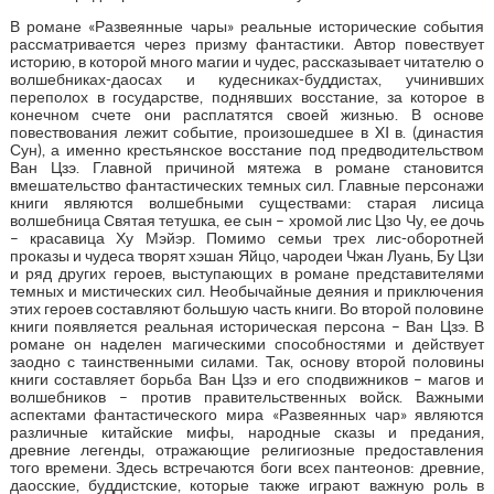
В романе «Развеянные чары» реальные исторические события
рассматривается через призму фантастики. Автор повествует
историю, в которой много магии и чудес, рассказывает читателю о
волшебниках-даосах и кудесниках-буддистах, учинивших
переполох в государстве, поднявших восстание, за которое в
конечном счете они расплатятся своей жизнью. В основе
повествования лежит событие, произошедшее в XI в. (династия
Сун), а именно крестьянское восстание под предводительством
Ван Цзэ. Главной причиной мятежа в романе становится
вмешательство фантастических темных сил. Главные персонажи
книги являются волшебными существами: старая лисица
волшебница Святая тетушка, ее сын – хромой лис Цзо Чу, ее дочь
– красавица Ху Мэйэр. Помимо семьи трех лис-оборотней
проказы и чудеса творят хэшан Яйцо, чародеи Чжан Луань, Бу Цзи
и ряд других героев, выступающих в романе представителями
темных и мистических сил. Необычайные деяния и приключения
этих героев составляют большую часть книги. Во второй половине
книги появляется реальная историческая персона – Ван Цзэ. В
романе он наделен магическими способностями и действует
заодно с таинственными силами. Так, основу второй половины
книги составляет борьба Ван Цзэ и его сподвижников – магов и
волшебников – против правительственных войск. Важными
аспектами фантастического мира «Развеянных чар» являются
различные китайские мифы, народные сказы и предания,
древние легенды, отражающие религиозные предоставления
того времени. Здесь встречаются боги всех пантеонов: древние,
даосские, буддистские, которые также играют важную роль в