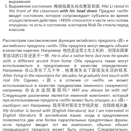
выражения
Выражение состояния: 梅丽低着头站在教室前面.
Mei Li stood in
the front of the classroom
with his head down
. Предлог «
with
»
вводит состояние, которое сопровождает субъекта во время
осуществления действия. «
With
» относится к части «его голова
опущена», то есть о состоянии, в котором Мэй Ли стояла перед
классом.
Рассмотрим синтаксические функции китайского предлога «跟» и
английского предлога «
with
». Оба предлога могут вводить объект
в качестве наречия. Например: 他也是这里土生土长的，但现在跟家
里说话的口音还是不一样.
He is also a native here, but now he speaks
with a different accent from home
. Оба предлога также могут
использоваться в предложении в качестве определения.
Например: 在山里住了几十年，他逐渐失去了跟现实生活的联系.
After living in the mountains for decades, he gradually lost touch with
real life
. Однако, «跟», в отличие от «
with
», не может
использоваться в качестве предикатива (именного сказуемого),
например: 你会永远陪着我吗?
Will you always be with me
?
Следующим различием является именной компонент, который
при использовании предлога «
with
» может быть опущен, а с «跟» –
наоборот, нет. Например: 我哥哥对英语文学很厌烦，但我很感兴趣.
My brother is bored with (English literature), but I am interested in
English literature
. В английском языке, когда в предложении
появляются две или более параллельных предлоговых фразы,
если предлог вводит тот же компонент, обычно объект
предыдущего предлога может быть опущен. Следовательно,