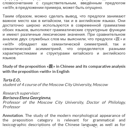
словосочетание с существительным, введённым предлогом
«
with
», в предложении примера, может быть опущено.
Таким образом, можно сделать вывод, что предлоги занимают
важное место как в китайском, так и в английском языках. Они
достаточно широко используются в современной грамматике
обоих языков, выполняют грамматические структурные функции
и имеют различные лексические значения. При сравнительном
анализе двух служебных слов мы выяснили, что предлоги «跟» и
«
with
» обладают как семантической симметрией, так и
семантической асимметрией, что определяется разными
характеристиками и структурами китайского и английского
языков.
Study of the preposition «跟» in Chinese and its comparative analysis
with the preposition «with» in English
Turta E.O.
,
student of 4 course of the Moscow City University, Moscow
Research supervisor:
Borisova Elena Georgievna
,
Professor of the Moscow City University, Doctor of Philology,
Professor
Annotation
. The study of the modern morphological appearance of
the preposition category is relevant for grammatical and
lexicographic descriptions of the Chinese language, as well as for