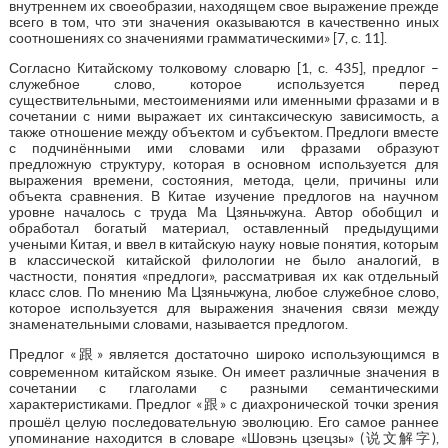
внутреннем их своеобразии, находящем свое выражение прежде
всего в том, что эти значения оказываются в качественно иных
соотношениях со значениями грамматическими» [7, с. 11].
Согласно Китайскому толковому словарю [1, с. 435], предлог –
служебное слово, которое используется перед
существительными, местоимениями или именными фразами и в
сочетании с ними выражает их синтаксическую зависимость, а
также отношение между объектом и субъектом. Предлоги вместе
с подчинёнными ими словами или фразами образуют
предложную структуру, которая в основном используется для
выражения времени, состояния, метода, цели, причины или
объекта сравнения. В Китае изучение предлогов на научном
уровне началось с труда Ма Цзяньчжуна. Автор обобщил и
обработал богатый материал, оставленный предыдущими
учеными Китая, и ввел в китайскую науку новые понятия, которым
в классической китайской филологии не было аналогий, в
частности, понятия «предлоги», рассматривая их как отдельный
класс слов. По мнению Ма Цзяньчжуна, любое служебное слово,
которое используется для выражения значения связи между
знаменательными словами, называется предлогом.
Предлог «跟» является достаточно широко использующимся в
современном китайском языке. Он имеет различные значения в
сочетании с глаголами с разными семантическими
характеристиками. Предлог «跟» с диахронической точки зрения
прошёл целую последовательную эволюцию. Его самое раннее
упоминание находится в словаре «Шовэнь цзецзы» (说文解字),