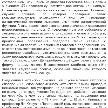
составленном Сюй Шэнем из династии Восточная Хань. Первым
значением «跟» является существительное «пятка» или «каблук».
Позже оно трансформировалось в глагол «следовать». Во многих
случаях причина, по которой словарный запас
грамматикализуется, заключается в том, что изменение
синтаксической позиции вызывает изменение синтаксической
функции. Глагол теряет своё изначальное значение и становится
второстепенным глаголом. С исчезновением его собственного
лексического значения изменяются грамматические атрибуты и,
наконец, осуществляется грамматикализация. Можно видеть, что
предпосылка образования предлогов тесно связана с
изменениями положения основных глаголов в предложении. Из-
за этого грамматического изменения основное значение глаголов
постепенно ослабевает, лексическое значение размывается, а
затем производится грамматикализация от глаголов к предлогам.
Таким образом, слово «跟» приобрело ещё одну грамматическую
форму – форму глагола. В современном китайском языке «跟»
является служебным словом, основным значением которого
является «с», «вместе», «за», «у».
Выдающийся китайский лингвист Люй Шусян в своём авторском
словаре «800 слов современного китайского языка» приводит
несколько вариантов употребления данного предлога: указание
на взаимное сотрудничество (на содеятеля действия); указание
на что-либо, с чем есть связь; указание на сравнение или
контраст (эквивалентно «对» или «从……那里»). Лингвист и
профессор Лю Юэхуа в «Практической грамматике современного
китайского языка» выдвинула следующие варианты: «跟»