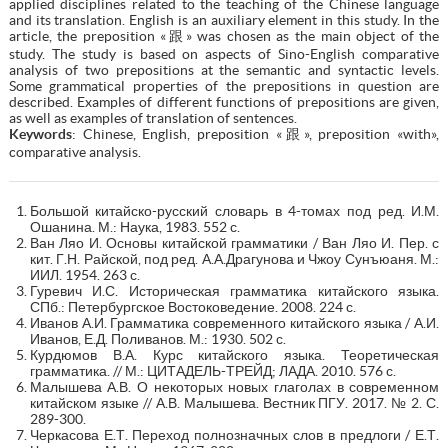
applied disciplines related to the teaching of the Chinese language
and its translation. English is an auxiliary element in this study. In the
article, the preposition «跟» was chosen as the main object of the
study. The study is based on aspects of Sino-English comparative
analysis of two prepositions at the semantic and syntactic levels.
Some grammatical properties of the prepositions in question are
described. Examples of different functions of prepositions are given,
as well as examples of translation of sentences.
Keywords
: Chinese, English, preposition «跟», preposition «with»,
comparative analysis.
Большой китайско-русский словарь в 4-томах под ред. И.М.
Ошанина. М.: Наука, 1983. 552 с.
Ван Ляо И. Основы китайской грамматики / Ван Ляо И. Пер. с
кит. Г.Н. Райской, под ред. А.А.Драгунова и Чжоу Сунъюаня. М.:
ИИЛ. 1954. 263 с.
Гуревич И.С. Историческая грамматика китайского языка.
СПб.: Петербургское Востоковедение. 2008. 224 с.
Иванов А.И. Грамматика современного китайского языка / А.И.
Иванов, Е.Д. Поливанов. М.: 1930. 502 с.
Курдюмов В.А. Курс китайского языка. Теоретическая
грамматика. // М.: ЦИТАДЕЛЬ-ТРЕЙД; ЛАДА. 2010. 576 с.
Малышева А.В. О некоторых новых глаголах в современном
китайском языке // А.В. Малышева. Вестник ПГУ. 2017. № 2. С.
289-300.
Черкасова Е.Т. Переход полнозначных слов в предлоги / Е.Т.