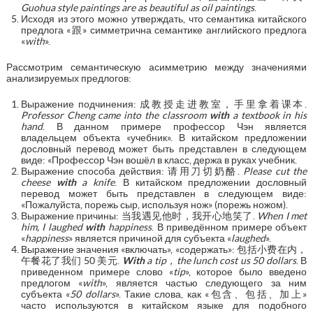
Guohua style paintings are as beautiful as oil paintings
.
Исходя из этого можно утверждать, что семантика китайского
предлога «跟» симметрична семантике английского предлога
«
with
».
Рассмотрим семантическую асимметрию между значениями
анализируемых предлогов:
Выражение подчинения: 成教授走进教室，手里拿着课本.
Professor Cheng came into the classroom
with
a textbook in his
hand
. В данном примере профессор Чэн является
владельцем объекта «учебник». В китайском предложении
дословный перевод может быть представлен в следующем
виде: «Профессор Чэн вошёл в класс, держа в руках учебник.
Выражение способа действия: 请用刀切奶酪.
Please cut the
cheese
with
a knife
. В китайском предложении дословный
перевод может быть представлен в следующем виде:
«Пожалуйста, порежь сыр, используя нож» (порежь ножом).
Выражение причины: 当我遇见他时，我开心地笑了.
When I met
him, I laughed
with
happiness
. В приведённом примере объект
«
happiness
» является причиной для субъекта «
laughed
».
Выражение значения «включать», «содержать»: 包括小费在内，
午餐花了我们 50 美元.
With
a tip，the lunch cost us 50 dollars
. В
приведенном примере слово «
tip
», которое было введено
предлогом «
with
», является частью следующего за ним
субъекта «
50 dollars
». Такие слова, как «包含、包括、加上»
часто используются в китайском языке для подобного