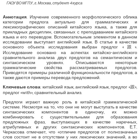
ГАОУ ВО МГПУ, г. Москва, студент 4 курса
Аннотация
. Изучение современного морфологического облика
категории предлога актуально для грамматических и
лексикографических описаний китайского языка, а также для
прикладных дисциплин, связанных с преподаванием китайского
языка и его переводом. Вспомогательным элементом в данном
исследовании выступает английский язык. В статье в качестве
основного объекта исследования выбран предлог «跟».
Исследование основано на аспектах китайско-английского
сравнительного анализа двух предлогов на семантическом и
синтаксическом уровнях. Описываются некоторые
грамматические свойства рассматриваемых предлогов.
Приводятся примеры различной функциональности предлогов, а
также даются примеры перевода предложений.
Ключевые слова
: китайский язык, английский язык, предлог «跟»,
предлог «with», сравнительный анализ.
Предлоги играют важную роль в китайской грамматической
системе. Несмотря на то, что они не могут выступать в качестве
синтаксических компонентов в одиночку, их можно
комбинировать с существительными для образования
предложных фраз, выступающих в качестве наречных,
атрибутивных и других синтаксических компонентов. Е.Т.
Черкасова отмечает, что «отличие предлогов от полнозначных
слов состоит не в отсутствии у них лексических значений, а во