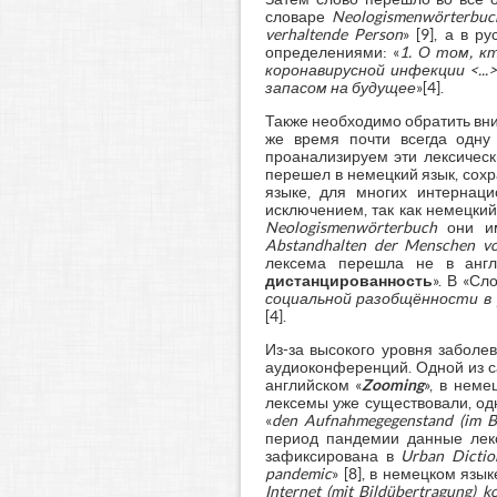
словаре
Neologismenwörterbuc
verhaltende Person
» [9], а в 
определениями: «
1. О том, к
коронавирусной инфекции <..
запасом на будущее
»[4].
Также необходимо обратить вни
же время почти всегда одну
проанализируем эти лексическ
перешел в немецкий язык, сохр
языке, для многих интернаци
исключением, так как немецкий
Neologismenwörterbuch
они им
Abstandhalten der Menschen von
лексема перешла не в англ
дистанцированность
». В «С
социальной разобщённости в
[4].
Из-за высокого уровня заболе
аудиоконференций. Одной из 
английском «
Zooming
», в неме
лексемы уже существовали, од
«
den Aufnahmegegenstand (im Bi
период пандемии данные лекс
зафиксирована в
Urban Dictio
pandemic
» [8], в немецком яз
Internet (mit Bildübertragung) 