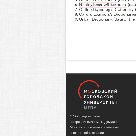
Neologismenwörterbuch.
(dat
Online Etymology Dictionary.
(
Oxford Learners's Dictionaries
Urban Dictionary.
(date of the
С 1995 года готовим
профессиональные кадры для
Москвы по высоким стандартам
высшего образования.