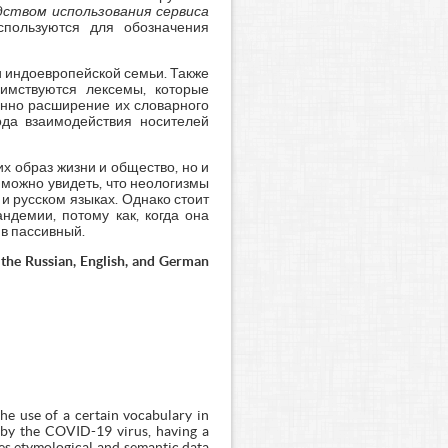
дством использования сервиса
используются для обозначения
 индоевропейской семьи. Также
аимствуются лексемы, которые
енно расширение их словарного
ода взаимодействия носителей
х образ жизни и общество, но и
в можно увидеть, что неологизмы
и русском языках. Однако стоит
ндемии, потому как, когда она
 в пассивный.
the Russian, English, and German
the use of a certain vocabulary in
 by the COVID-19 virus, having a
des etymological and semantic data