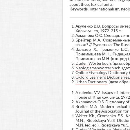
about these lexical units.
Keywords
: internationalism, neo
Акуленко В.В. Вопросы интер
Харьк. ун-та, 1972. 215 с.
Ахманова О.С. Словарь лингв
Брейтер М.А. Современные
языка? // Русистика. The Russ
Вальтер Х., Громенко Е.С.,
Приемышева М.Н., Ридецкая 
Приемышева М.Н. (отв. ред.)
Duden Wörterbuch.
(дата обр
Neologismenwörterbuch.
(дат
Online Etymology Dictionary.
Oxford Learner's Dictionaries.
Urban Dictionary.
(дата обращ
Akulenko V.V. Issues of inter
House of Kharkov. un-ta, 1972
Akhmanova O.S. Dictionary of l
Breiter M.A. Modern lexical b
Journal of the Association fo
Walter Kh., Gromenko E.S., Ko
M.N., Ridetskaya Yu.S. Dictio
M.N. (ed. ed.), Ridetskaya Yu.S
Duden Wörterbuch.
(date of t