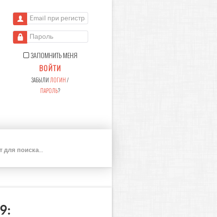
Email при регистрации
Пароль
ЗАПОМНИТЬ МЕНЯ
ВОЙТИ
ЗАБЫЛИ
ЛОГИН
/
ПАРОЛЬ
?
П
О
И
С
К
9: