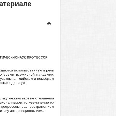
материале
ОГИЧЕСКИХ НАУК, ПРОФЕССОР
ождаются использованием в речи
во время всемирной пандемии,
усском, английском и немецком
еских единицах.
кольку межъязыковые отношения
ционализмов, то увеличение их
 прогрессом, распространением
литику интернационализма.