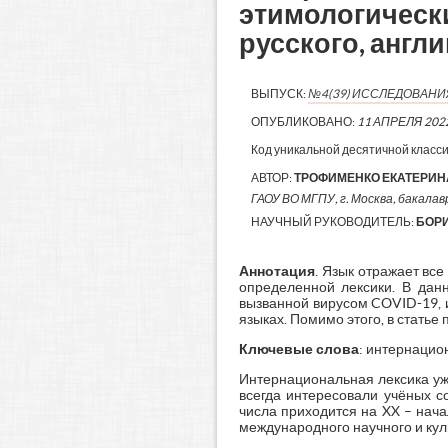
этимологически
русского, англ
ВЫПУСК:
№4(39) ИССЛЕДОВАН
ОПУБЛИКОВАНО:
11 АПРЕЛЯ 202
Код уникальной десятичной класс
АВТОР:
ТРОФИМЕНКО ЕКАТЕРИН
ГАОУ ВО МГПУ, г. Москва, бакалавр
НАУЧНЫЙ РУКОВОДИТЕЛЬ:
БОРИ
Аннотация
. Язык отражает вс
определенной лексики. В дан
вызванной вирусом COVID-19, 
языках. Помимо этого, в статье
Ключевые слова
: интернацио
Интернациональная лексика уж
всегда интересовали учёных с
числа приходится на XX – нач
международного научного и кул