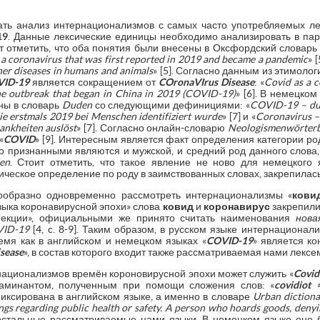
ать анализ интернационализмов с самых часто употребляемых л
19
. Данные лексические единицы необходимо анализировать в паре
ит отметить, что оба понятия были внесены в Оксфордский слова
 a coronavirus that was first reported in 2019 and became a pandemic
» [
er diseases in humans and animals
» [5]. Согласно данным из этимоло
VID-19
является сокращением от
COronaVIrus Disease
: «
Covid as a c
he outbreak that began in China in 2019 (COVID-19)
» [6]. В немецко
ны в словарь
Duden
со следующими дефинициями: «
COVID-19 – du
e erstmals 2019 bei Menschen identifiziert wurde
» [7] и «
Coronavirus – 
nkheiten auslöst
» [7]. Согласно онлайн-словарю
Neologismenwörter
«
COVID
» [9]. Интересным является факт определения категории ро
признанными являются и мужской, и средний род данного слова, 
en
. Стоит отметить, что такое явление не ново для немецкого я
еское определение по роду в заимствованных словах, закрепилась
ообразно одновременно рассмотреть интернационализмы «
кови
зыка коронавирусной эпохи» слова
ковид
и
коронавирус
закрепили
екции», официальными же принято считать наименования
нова
VID-19
[4, c. 8-9]. Таким образом, в русском языке интернационал
емя как в английском и немецком языках «
COVID-19
» является к
sease
», в состав которого входит также рассматриваемая нами лексе
ационализмов времён короновирусной эпохи может служить «
Covid
нтаминантом, полученным при помощи сложения слов: «
covidiot
иксирована в английском языке, а именно в словаре
Urban dictiona
s regarding public health or safety. A person who hoards goods, denyi
остальные рассматриваемые нами языки. В немецком языке оно 