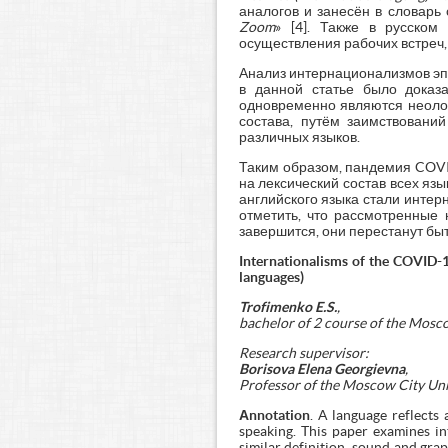
аналогов и занесён в словарь
Zoom
» [4]. Также в русско
осуществления рабочих встреч,
Анализ интернационализмов эп
в данной статье было доказа
одновременно являются неолог
состава, путём заимствовани
различных языков.
Таким образом, пандемия COVID
на лексический состав всех язы
английского языка стали интер
отметить, что рассмотренные 
завершится, они перестанут бы
Internationalisms of the COVID-
languages)
Trofimenko E.S.
,
bachelor of 2 course of the Mosc
Research supervisor:
Borisova Elena Georgievna
,
Professor of the Moscow City Univ
Аnnotation
. A language reflects
speaking. This paper examines i
similar definition, sound and gra