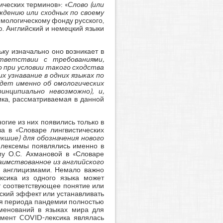
ческих терминов»: «
Слово (или
ждению или сходных по своему
имологическому фонду русского,
ю. Английский и немецкий языки
ьку изначально оно возникает в
тветствии с требованиями,
 при условии такого сходства
х узнавание в одних языках по
идет именно об омологических
инципиально невозможно), и,
сика, рассматриваемая в данной
гие из них появились только в
ва в «Словаре лингвистических
икшие) для обозначения нового
го лексемы появлялись именно в
му О.С. Ахмановой в «Словаре
заимствованное из английского
ся англицизмами. Немало важно
ксика из одного языка может
ет соответствующее понятие или
ский эффект или устанавливать
ния периода пандемии полностью
менований в языках мира для
омент COVID-лексика являлась