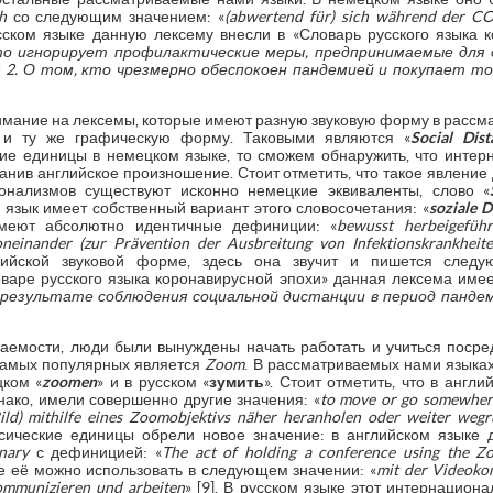
h
со следующим значением: «
(abwertend für) sich während der 
русском языке данную лексему внесли в «Словарь русского языка 
то игнорирует профилактические меры, предпринимаемые для 
.> 2. О том, кто чрезмерно обеспокоен пандемией и покупает т
мание на лексемы, которые имеют разную звуковую форму в рассма
 и ту же графическую форму. Таковыми являются «
Social Dist
ие единицы в немецком языке, то сможем обнаружить, что интер
анив английское произношение. Стоит отметить, что такое явлени
онализмов существуют исконно немецкие эквиваленты, слово «
 язык имеет собственный вариант этого словосочетания: «
soziale D
еют абсолютно идентичные дефиниции: «
bewusst herbeigeführ
einander (zur Prävention der Ausbreitung von Infektionskrankheite
ийской звуковой форме, здесь она звучит и пишется следу
ловаре русского языка коронавирусной эпохи» данная лексема им
 результате соблюдения социальной дистанции в период панде
ваемости, люди были вынуждены начать работать и учиться поср
самых популярных является
Zoom
. В рассматриваемых нами языках
цком «
zoomen
» и в русском «
зумить
». Стоит отметить, что в англ
нако, имели совершенно другие значения: «
to move or go somewhere
ld) mithilfe eines Zoomobjektivs näher heranholen oder weiter weg
ические единицы обрели новое значение: в английском языке
nary
с дефиницией: «
The act of holding a conference using the Z
ыке её можно использовать в следующем значении: «
mit der Videoko
kommunizieren und arbeiten
» [9]. В русском языке этот интернацион