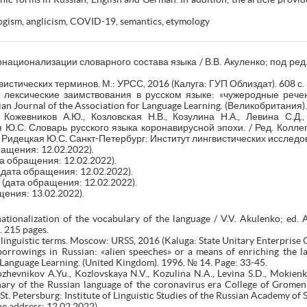
logism, anglicism, COVID-19, semantics, etymology
национализации словарного состава языка / В.В. Акуленко; под ред.
истических терминов. М.: УРСС, 2016 (Калуга: ГУП Облиздат). 608 с.
 лексические заимствования в русском языке: «чужеродные рече
ian Journal of the Association for Language Learning. (Великобритания)
 Кожевников А.Ю., Козловская Н.В., Козулина Н.А., Левина С.Д.,
Ю.С. Словарь русского языка коронавирусной эпохи. / Ред. Коллеги
, Ридецкая Ю.С. Санкт-Петербург: Институт лингвистических исследов
ащения: 12.02.2022).
а обращения: 12.02.2022).
(дата обращения: 12.02.2022).
(дата обращения: 12.02.2022).
ения: 13.02.2022).
nationalization of the vocabulary of the language / V.V. Akulenko; ed. 
. 215 pages.
inguistic terms. Moscow: URSS, 2016 (Kaluga: State Unitary Enterprise O
orrowings in Russian: «alien speeches» or a means of enriching the la
r Language Learning. (United Kingdom). 1996. № 14. Page: 33-45.
zhevnikov A.Yu., Kozlovskaya N.V., Kozulina N.A., Levina S.D., Mokienk
nary of the Russian language of the coronavirus era College of Gromenk
. St. Petersburg: Institute of Linguistic Studies of the Russian Academy of
he address: 12.02.2022).