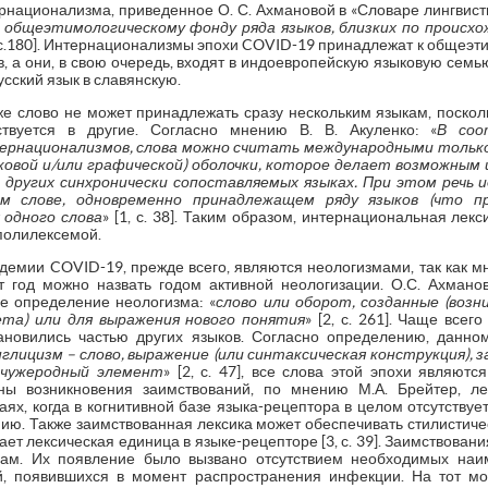
национализма, приведенное О. С. Ахмановой в «Словаре лингвисти
 общеэтимологическому фонду ряда языков, близких по происхо
, с.180]. Интернационализмы эпохи COVID-19 принадлежат к общеэт
в, а они, в свою очередь, входят в индоевропейскую языковую семь
усский язык в славянскую.
 же слово не может принадлежать сразу нескольким языкам, поскол
твуется в другие. Согласно мнению В. В. Акуленко: «
В соо
рнационализмов, слова можно считать международными только
овой и/или графической) оболочки, которое делает возможным и
в других синхронически сопоставляемых языках. При этом речь 
м слове, одновременно принадлежащем ряду языков (что пр
 одного слова
» [1, с. 38]. Таким образом, интернациональная лек
полилексемой.
емии COVID-19, прежде всего, являются неологизмами, так как мно
от год можно назвать годом активной неологизации. О.С. Ахмано
е определение неологизма: «
слово или оборот, созданные (возн
ета) или для выражения нового понятия
» [2, с. 261]. Чаще все
тановились частью других языков. Согласно определению, данно
глицизм – слово, выражение (или синтаксическая конструкция), 
 чужеродный элемент
» [2, с. 47], все слова этой эпохи являют
ны возникновения заимствований, по мнению М.А. Брейтер, ле
чаях, когда в когнитивной базе языка-рецептора в целом отсутству
нию. Также заимствованная лексика может обеспечивать стилистиче
ает лексическая единица в языке-рецепторе [3, с. 39]. Заимствова
рам. Их появление было вызвано отсутствием необходимых наи
й, появившихся в момент распространения инфекции. На тот м