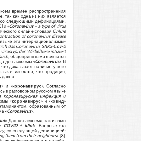
ексем времён распространения
, так как одна из них является
рь со следующими дефинициями:
5] и «
Coronavirus
– a type of virus
гического онлайн-словаря
Online
ontraction of coronavirus disease
м языке эти интернационализмы-
rch das Coronavirus SARS-CoV-2
virustyp, der Wirbeltiere infiziert
buch
, общепринятыми являются
да для лексемы «
Coronavirus
». В
что доказывает наличие у него
зыка: известно, что традиция,
 давно.
д
» и «
коронавирус
». Согласно
сь в разговорном русском языке
я коронавирусная инфекция и
измы «
коронавирус
» и «
ковид
»
онтаминантом, образованным от
ма «
Coronavirus
».
iot
». Данная лексема, как и само
 = COVID + idiot
». Впервые эта
ry
, со следующей дефиницией:
ng them from their neighbors
» [8].
было зафиксировано в онлайн-