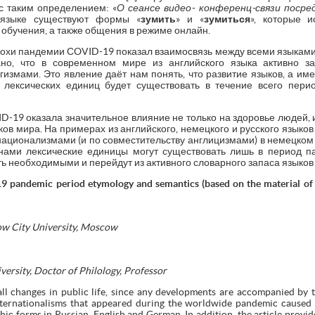
 с таким определением: «
О сеансе видео- конференц-связи посре
м языке существуют формы «
зумить
» и «
зумиться
», которые 
 обучения, а также общения в режиме онлайн.
охи пандемии СOVID-19 показал взаимосвязь между всеми языками
но, что в современном мире из английского языка активно з
измами. Это явление даёт нам понять, что развитие языков, а им
й лексических единиц будет существовать в течение всего пери
-19 оказала значительное влияние не только на здоровье людей, и
ков мира. На примерах из английского, немецкого и русского языко
национализмами (и по совместительству англицизмами) в немецком 
нами лексические единицы могут существовать лишь в период па
ть необходимыми и перейдут из активного словарного запаса языков
19 pandemic period etymology and semantics (based on the material of 
ow City University, Moscow
ersity, Doctor of Philology, Professor
 all changes in public life, since any developments are accompanied by 
nternationalisms that appeared during the worldwide pandemic caused
phic forms in Russian, English and German. In addition, the article provi