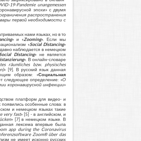
COVID-19-Pandemie unangemessen
коронавирусной эпохи» с двумя
ограничения распространения
овары первой необходимости с
триваемых нами языках, но в то
ancing
» и «
Zooming
». Если мы
национализм «
Social Distancing
»
е давно наблюдается в немецком
Social Distancing
» не является
istanzierung
». В онлайн-словаре
tes räumliches bzw. physisches
n)
» [9]. В русский язык данная
ющим образом: «
Социальная
еет следующее определение: «
О
мии коронавирусной инфекции
»
едством платформ для видео- и
 появились особенные слова: в
ийском и немецком языках такие
 very fast
» [5] - в английском, и
rücken
» [7] в немецком языке. В
 данная лексема впервые была
oom app during the Coronavirus
nferenzsoftware Zoom® über das
ализм не имеет исконно русских