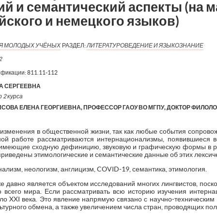
й и семантический аспекты (на 
ийского и немецкого языков)
ИЯ МОЛОДЫХ УЧЁНЫХ
РАЗДЕЛ:
ЛИТЕРАТУРОВЕДЕНИЕ И ЯЗЫКОЗНАНИЕ
2
ификации:
811.11-112
А СЕРГЕЕВНА
 2 курса
СОВА ЕЛЕНА ГЕОРГИЕВНА, ПРОФЕССОР ГАОУ ВО МГПУ, ДОКТОР ФИЛОЛ
е изменения в общественной жизни, так как любые события сопров
ной работе рассматриваются интернационализмы, появившиеся 
имеющие сходную дефиницию, звуковую и графическую формы в р
 приведены этимологические и семантические данные об этих лексич
нализм, неологизм, англицизм, COVID-19, семантика, этимология.
е давно является объектом исследований многих лингвистов, пос
о всего мира. Если рассматривать всю историю изучения интерна
ало XXI века. Это явление напрямую связано с научно-техническим
ьтурного обмена, а также увеличением числа стран, проводящих по