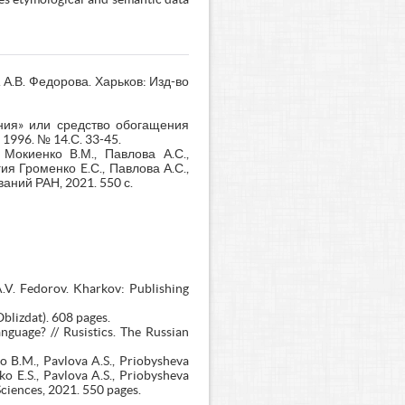
 А.В. Федорова. Харьков: Изд-во
ния» или средство обогащения
. 1996. № 14.С. 33-45.
 Мокиенко B.М., Павлова А.С.,
я Громенко E.С., Павлова А.С.,
аний РАН, 2021. 550 с.
A.V. Fedorov. Kharkov: Publishing
blizdat). 608 pages.
nguage? // Rusistics. The Russian
o B.M., Pavlova A.S., Priobysheva
o E.S., Pavlova A.S., Priobysheva
 Sciences, 2021. 550 pages.