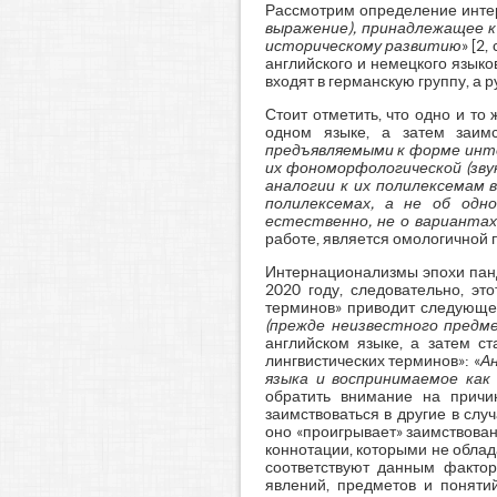
Рассмотрим определение интер
выражение), принадлежащее к
историческому развитию
» [2
английского и немецкого языко
входят в германскую группу, а р
Стоит отметить, что одно и то
одном языке, а затем заимс
предъявляемыми к форме инте
их фономорфологической (звук
аналогии к их полилексемам 
полилексемах, а не об одно
естественно, не о вариантах
работе, является омологичной 
Интернационализмы эпохи панд
2020 году, следовательно, эт
терминов» приводит следующе
(прежде неизвестного предм
английском языке, а затем с
лингвистических терминов»: «
Ан
языка и воспринимаемое как
обратить внимание на причи
заимствоваться в другие в слу
оно «проигрывает» заимствова
коннотации, которыми не облад
соответствуют данным факто
явлений, предметов и поняти