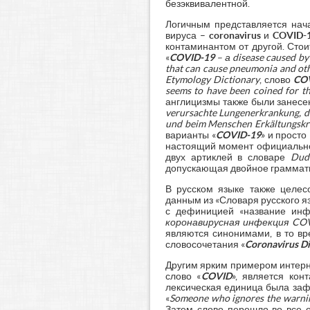
безэквивалентной.
Логичным представляется нач
вируса –
coronavirus
и
COVID-
контаминантом от другой. Сто
«
COVID-19
– а disease caused by
that can cause pneumonia and oth
Etymology Dictionary
, слово
CO
seems to have been coined for t
англицизмы также были занесе
verursachte Lungenerkrankung, di
und beim Menschen Erkältungskra
варианты «
COVID-19
» и просто 
настоящий момент официально 
двух артиклей в словаре
Dud
допускающая двойное грамматич
В русском языке также целес
данным из «Словаря русского я
с дефиницией «название инф
коронавирусная инфекция CO
являются синонимами, в то вр
словосочетания «
Coronavirus Di
Другим ярким примером интерн
слово «
COVID
», является ко
лексическая единица была заф
«
Someone who ignores the warning
Затем слово перешло во все 