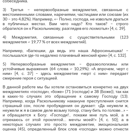
собеседника.
3) Третья – непервообразные междометия, связанные с
местоименными словами, наречиями, частицами или союзам (их
30 – это 4,82%). Например, «– Полно, господа, не извольте драться
в публичных местах. Вам чего надо? Кто таков? – строго
обратился он к Раскольникову, разглядев его лохмотья» [4, с. 39].
4) Междометия, связанные с существительными (123
междометия ~ 19,77 % от всех междометий).
Например, «Батюшки, да ведь это наша Афросиньюшка! –
послышался где-то недалеко плачевный женский крик» [4, с. 132].
5) Непервообразные междометия – фразеологизмы или
устойчивые выражения (64 слова ~ 10,29%): «А впрочем, черт с
ним» [4, с. 37] – здесь междометие «черт с ним» передает
смирение героя с ситуацией.
В данной работе мы бы хотели остановиться конкретно на двух
междометиях «господи», «боже» (71 (господи) и 38 (Боже)), так как
в каких-то случаях это обращение к самому Господу (13).
Например, когда Раскольникову накануне преступления снится
страшный сон, после пробуждения он думает: «Да неужели ж,
неужели ж я в самом деле возьму топор, стану бить по голове…» –
и обращается к Богу: «Господи!.. покажи мне путь мой, а я
отрекаюсь от этой проклятой… мечты моей!» [4, с. 50]; а в
некоторых случаях это просто междометие, эмоциональная
оценка (45), определенный блок слов «господи» можно отнести