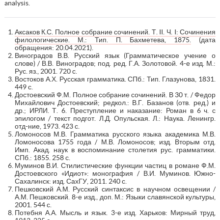
analysis.
Аксаков К.С. Полное собрание сочинений. Т. II. Ч. I: Сочинения
филологические. М.: Тип. П. Бахметева, 1875.
(дата
обращения: 20.04.2021).
Виноградов В.В. Русский язык (Грамматическое учение о
слове) / В.В. Виноградов; под. ред. Г.А. Золотовой. 4-е изд. М.:
Рус. яз., 2001. 720 с.
Востоков А.Х. Русская грамматика. СПб.: Тип. Глазунова, 1831.
449 с.
Достоевский Ф.М. Полное собрание сочинений. В 30 т. / Федор
Михайлович Достоевский; редкол.: В.Г. Базанов (отв. ред.) и
др.; ИРЛИ. Т. 6. Преступление и наказание: Роман в 6 ч. с
эпилогом / текст подгот. Л.Д. Опульская. Л.: Наука. Ленингр.
отд-ние, 1973. 423 с.
Ломоносов М.В. Грамматика русского языка академика М.В.
Ломоносова 1755 года / М.В. Ломоносов; изд. Вторым отд.
Имп. Акад. наук в воспоминание столетия рус. грамматики.
СПб.: 1855. 258 с.
Муминов В.И. Стилистические функции частиц в романе Ф.М.
Достоевского «Идиот»: монография / В.И. Муминов. Южно-
Сахалинск: изд. СахГУ, 2011. 240 с.
Пешковский А.М. Русский синтаксис в научном освещении /
А.М. Пешковский. 8-е изд., доп. М.: Языки славянской культуры,
2001. 544 с.
Потебня А.А. Мысль и язык. 3-е изд. Харьков: Мирный труд,