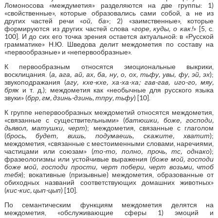
Ломоносова «междуметия» разделяются на две группы: 1)
«свойственные», которые образовались сами собой, а не из
других частей речи «
ой, ба
»; 2) «заимственные», которые
формируются из других частей слова «
горе, куды, о как!
» [5, с.
100]. И до сих его точка зрения остается актуальной: в «Русской
грамматике» Н.Ю. Шведова делит междометия по составу на
«первообразные» и «непервообразные».
К первообразным относятся эмоциональные выкрики,
восклицания. (
а, ага, ай, ах, ба, ну, о, ох, тьфу, увы, фу, эй, эх
);
звукоподражания (
агу, кхе-кхе, ха-ха-ха; гав-гав, иго-го, мяу,
бряк
и т. д.); междометия как «необычные для русского языка
звуки» (
брр, гм, дзинь-дзинь, тпру, тьфу
) [10].
К группе непервообразных междометий относятся междометия,
«связанные с существительными» (
батюшки, боже, господи,
дьявол, матушки, черт
); междометия, связанные с глаголом
(
брось, будет, вишь, подумаешь, скажите, хватит
);
междометия, «связанные с местоименными словами, наречиями,
частицами или союзам» (
то-то, полно, прочь, тс, однако
);
фразеологизмы или устойчивые выражения (
боже мой, господи
боже мой, господи прости, черт побери, черт возьми, чтоб
тебя
); вокативные (призывные) междометия, образованные от
обиходных названий соответствующих домашних животных»
(
кис-кис, цып-цып
) [10].
По семантическим функциям междометия делятся на
междометия, «обслуживающие сферы 1) эмоций и