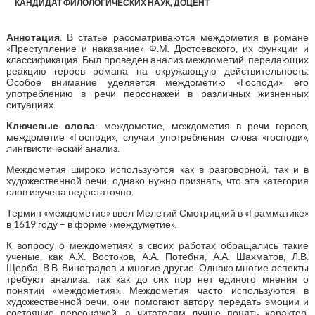
КАНДИДАТ ФИЛОЛОГИЧЕСКИХ НАУК, ДОЦЕНТ
Аннотация
. В статье рассматриваются междометия в романе
«Преступление и наказание» Ф.М. Достоевского, их функции и
классификация. Был проведен анализ междометий, передающих
реакцию героев романа на окружающую действительность.
Особое внимание уделяется междометию «Господи», его
употреблению в речи персонажей в различных жизненных
ситуациях.
Ключевые слова
: междометие, междометия в речи героев,
междометие «Господи», случаи употребления слова «господи»,
лингвистический анализ.
Междометия широко используются как в разговорной, так и в
художественной речи, однако нужно признать, что эта категория
слов изучена недостаточно.
Термин «междометие» ввел Мелетий Смотрицкий в «Грамматике»
в 1619 году – в форме «междуметие».
К вопросу о междометиях в своих работах обращались такие
ученые, как А.Х. Востоков, А.А. Потебня, А.А. Шахматов, Л.В.
Щерба, В.В. Виноградов и многие другие. Однако многие аспекты
требуют анализа, так как до сих пор нет единого мнения о
понятии «междометия». Междометия часто используются в
художественной речи, они помогают автору передать эмоции и
состояние персонажей, а читателям лучше понять характер,