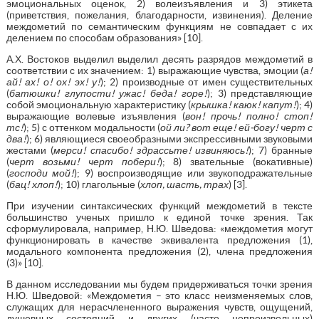
эмоциональных оценок, 2) волеизъявления и 3) этикета
(приветствия, пожелания, благодарности, извинения). Деление
междометий по семантическим функциям не совпадает с их
делением по способам образования» [10].
А.Х. Востоков выделил выделил десять разрядов междометий в
соответствии с их значением: 1) выражающие чувства, эмоции (
а!
ай! ах! о! ох! эх! у!
); 2) производные от имен существительных
(
батюшки! глупости! ужас! беда! горе!
); 3) представляющие
собой эмоциональную характеристику (
крышка! каюк! капут!
); 4)
выражающие волевые изъявления (
вон! прочь! полно! стоп!
тс!
); 5) с оттенком модальности (
ой ли? вот еще! ей-богу! черт с
два!
); 6) являющиеся своеобразными экспрессивными звуковыми
жестами (
мерси! спасибо! здрассьте! извиняюсь!
); 7) бранные
(
черт возьми! черт побери!
); 8) звательные (вокативные)
(
господи мой!
); 9) воспроизводящие или звукоподражательные
(
бац! хлоп!
); 10) глагольные (
хлоп, шасть, трах
) [3].
При изучении синтаксических функций междометий в тексте
большинство ученых пришло к единой точке зрения. Так
сформулировала, например, Н.Ю. Шведова: «междометия могут
функционировать в качестве эквивалента предложения (1),
модального компонента предложения (2), члена предложения
(3)» [10].
В данном исследовании мы будем придерживаться точки зрения
Н.Ю. Шведовой: «Междометия – это класс неизменяемых слов,
служащих для нерасчлененного выражения чувств, ощущений,
душевных состояний и других (часто непроизвольных)