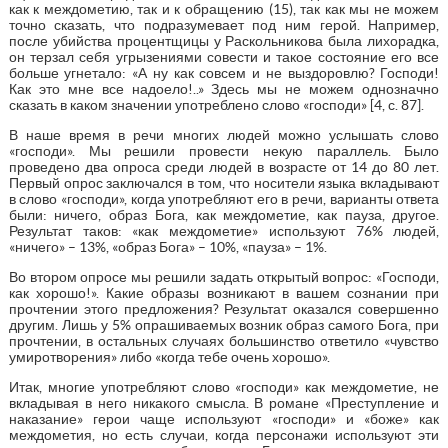
как к междометию, так и к обращению (15), так как мы не можем
точно сказать, что подразумевает под ним герой. Например,
после убийства процентщицы у Раскольникова была лихорадка,
он терзал себя угрызениями совести и такое состояние его все
больше угнетало: «А ну как совсем и не выздоровлю? Господи!
Как это мне все надоело!..» Здесь мы не можем однозначно
сказать в каком значении употреблено слово «господи» [4, с. 87].
В наше время в речи многих людей можно услышать слово
«господи». Мы решили провести некую параллель. Было
проведено два опроса среди людей в возрасте от 14 до 80 лет.
Первый опрос заключался в том, что носители языка вкладывают
в слово «господи», когда употребляют его в речи, варианты ответа
были: ничего, образ Бога, как междометие, как пауза, другое.
Результат таков: «как междометие» используют 76% людей,
«ничего» – 13%, «образ Бога» – 10%, «пауза» – 1%.
Во втором опросе мы решили задать открытый вопрос: «Господи,
как хорошо!». Какие образы возникают в вашем сознании при
прочтении этого предложения? Результат оказался совершенно
другим. Лишь у 5% опрашиваемых возник образ самого Бога, при
прочтении, в остальных случаях большинство ответило «чувство
умиротворения» либо «когда тебе очень хорошо».
Итак, многие употребляют слово «господи» как междометие, не
вкладывая в него никакого смысла. В романе «Преступление и
наказание» герои чаще используют «господи» и «боже» как
междометия, но есть случаи, когда персонажи используют эти