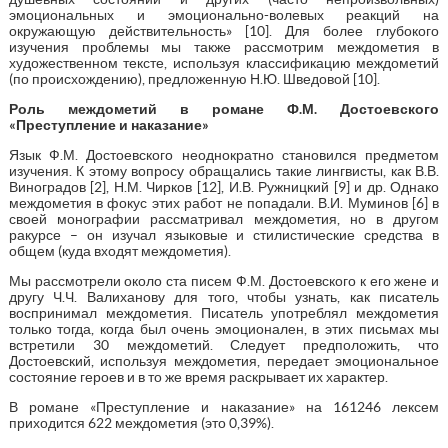
эмоциональных и эмоционально-волевых реакций на
окружающую действительность» [10]. Для более глубокого
изучения проблемы мы также рассмотрим междометия в
художественном тексте, используя классификацию междометий
(по происхождению), предложенную Н.Ю. Шведовой [10].
Роль междометий в романе Ф.М. Достоевского
«Преступление и наказание»
Язык Ф.М. Достоевского неоднократно становился предметом
изучения. К этому вопросу обращались такие лингвисты, как В.В.
Виноградов [2], Н.М. Чирков [12], И.В. Ружницкий [9] и др. Однако
междометия в фокус этих работ не попадали. В.И. Муминов [6] в
своей монографии рассматривал междометия, но в другом
ракурсе – он изучал языковые и стилистические средства в
общем (куда входят междометия).
Мы рассмотрели около ста писем Ф.М. Достоевского к его жене и
другу Ч.Ч. Валиханову для того, чтобы узнать, как писатель
воспринимал междометия. Писатель употреблял междометия
только тогда, когда был очень эмоционален, в этих письмах мы
встретили 30 междометий. Следует предположить, что
Достоевский, используя междометия, передает эмоциональное
состояние героев и в то же время раскрывает их характер.
В романе «Преступление и наказание» на 161246 лексем
приходится 622 междометия (это 0,39%).