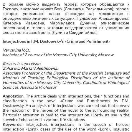
В романе можно выделить героев, которые обращаются к
Господу, в которых «живет Бог» (Сонечка и Раскольников); героев,
которые упоминают слово «Господи» как междометие в
определенных жизненных ситуациях (Пульхерия Александровна,
Катерина Ивановна, Мармеладов, Дунечка, эпизодические
персонажи) и героев, которые воздерживаются от упоминания
слова «Бог» в своей речи. (Лужин и Свидригайлов).
Interjections in F.M. Dostoevsky’s «Crime and Punishment»
Varvarina V.O.
,
bachelor of 2 course of the Moscow City University, Moscow
Research supervisor:
Zaharova Maria Valentinovna
,
Associate Professor of the Department of the Russian Language and
Methods of Teaching Philological Disciplines of the Institute of
Humanities of the Moscow City University, Candidate of Philological
Sciences, Associate Professor
Annotation
. The article deals with interjections, their functions and
classification in the novel «Crime and Punishment» by F.M.
Dostoevsky. An analysis of interjections was carried out that convey
the reaction of the heroes of the novel to the surrounding reality.
Particular attention is paid to the interjection «Lord», its use in the
speech of characters in various life situations.
Keywords
: interjection, interjections in the speech of heroes,
interjection «Lord», cases of the use of the word «Lord», linguistic