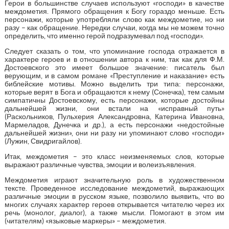
Герои в большинстве случаев используют «господи» в качестве
междометия. Прямого обращения к Богу гораздо меньше. Есть
персонажи, которые употребляли слово как междометие, но ни
разу – как обращение. Нередки случаи, когда мы не можем точно
определить, что именно герой подразумевал под «господи».
Следует сказать о том, что упоминание господа отражается в
характере героев и в отношении автора к ним, так как для Ф.М.
Достоевского это имеет большое значение: писатель был
верующим, и в самом романе «Преступление и наказание» есть
библейские мотивы. Можно выделить три типа: персонажи,
которые верят в Бога и обращаются к нему (Сонечка), тем самым
симпатичны Достоевскому, есть персонажи, которые достойны
дальнейшей жизни, они встали на «исправный путь»
(Раскольников, Пульхерия Александровна, Катерина Ивановна,
Мармеладов, Дунечка и др.), а есть персонажи «недостойные
дальнейшей жизни», они ни разу ни упоминают слово «господи»
(Лужин, Свидригайлов).
Итак, междометия – это класс неизменяемых слов, которые
выражают различные чувства, эмоции и волеизъявления.
Междометия играют значительную роль в художественном
тексте. Проведенное исследование междометий, выражающих
различные эмоции в русском языке, позволило выявить, что во
многих случаях характер героев открывается читателю через их
речь (монолог, диалог), а также мысли. Помогают в этом им
(читателям) «языковые маркеры» – междометия.