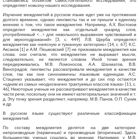
становились объектом самостоятельного исследования, это
определяет
новизну
нашего исследования.
Изучение междометий в русском языке идет уже на протяжении
долгого времени, однако лингвисты так и не пришли к единому
мнению о том, что такое междометие. Например, А.Х. Востоков
определил междометие как отдельный «разряд слов,
употребляемый <…> для невольного выражения чувствований и
для звукоподражаний» [3, с. 449]. Л.В. Щерба определял
междометие как «неясную и туманную категорию» [14, с. 67]. К.С.
Аксаков [1] и А.М. Пешковский [7] не признавали междометия как
слова: они считали, что междометие не выражает мысли,
следовательно, не является словом. Иной точки зрения
передерживались М.В. Ломоносов, А.А. Шахматов, В.В.
Виноградов: лингвисты рассматривали междометия в качестве
слов, так как они синонимичны языковым единицам. А.С.
Стаценко указывает, что междометия и до сих пор остаются
«одним из самых неоднозначно трактуемых классов языка» [11, с.
46]. Некоторые ученые не рассматривают междометия в качестве
части речи, поскольку они не имеют категориальных значений и т.
д. Эту точку зрения разделяют, например, М.В. Панов, О.П. Суник
и др.
В русском языке существуют различные классификации
междометий.
По составу междометия делятся на две категории:
непроизводные (первичные) и производные (вторичные). Здесь
большинство ученых сошлись во мнении. Например, у М.В.