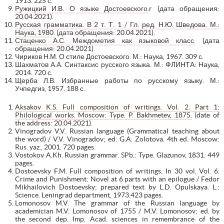
1913. 225 с.
Ружицкий И.В. О языке Достоевского.
r (дата обращения:
20.04.2021).
Русская грамматика. В 2 т. Т. 1 / Гл. ред. Н.Ю. Шведова. М.:
Наука, 1980.
(дата обращения: 20.04.2021).
Стаценко А.С. Междометия как языковой класс.
(дата
обращения: 20.04.2021).
Чириков Н.М. О стиле Достоевского. М.: Наука, 1967. 309 с.
Шахматов А.А. Синтаксис русского языка. М.: ФЛИНТА: Наука,
2014. 720 с.
Щерба Л.В. Избранные работы по русскому языку. М.:
Учпедгиз, 1957. 188 с.
Aksakov K.S. Full composition of writings. Vol. 2. Part 1:
Philological works. Moscow: Type. P. Bakhmetev, 1875.
(date of
the address: 20.04.2021).
Vinogradov V.V. Russian language (Grammatical teaching about
the word) / V.V. Vinogradov; ed. G.A. Zolotova. 4th ed. Moscow:
Rus. yaz., 2001. 720 pages.
Vostokov A.Kh. Russian grammar. SPb.: Type. Glazunov, 1831. 449
pages.
Dostoevsky F.M. Full composition of writings. In 30 vol. Vol. 6.
Crime and Punishment: Novel at 6 parts with an epilogue / Fedor
Mikhailovich Dostoevsky; prepared text by L.D. Opulskaya. L.:
Science. Leningrad department, 1973.423 pages.
Lomonosov M.V. The grammar of the Russian language by
academician M.V. Lomonosov of 1755 / M.V. Lomonosov; ed. by
the second dep. Imp. Acad. sciences in remembrance of the