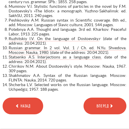
century rus. grammar. SPb.: 1855. 258 pages.
Muminov V.I. Stylistic functions of particles in the novel by F.M.
Dostoevsky’s «The Idiot»: a monograph. Yuzhno-Sakhalinsk: ed.
SakhSU, 2011. 240 pages.
Peshkovsky A.M. Russian syntax in Scientific coverage. 8th ed.,
add. Moscow: Languages of Slavic culture, 2001. 544 pages.
Potebnya A.A. Thought and language. 3rd ed. Kharkov: Peaceful
Labor, 1913. 225 pages.
Ruzhitskiy I.V. On the language of Dostoevsky.
r (date of the
address: 20.04.2021).
Russian grammar. In 2 vol. Vol. 1 / Ch. ed. N.Yu. Shvedova.
Moscow: Nauka, 1980.
(date of the address: 20.04.2021).
Statsenko A.S. Interjections as a language class.
date of the
address: 20.04.2021).
Chirikov N.M. About Dostoevsky’s style. Moscow: Nauka, 1967.
309 pages.
Shakhmatov A.A. Syntax of the Russian language. Moscow:
FLINTA: Nauka, 2014. 720 pages.
Shcherba L.V. Selected works on the Russian language. Moscow:
Uchpedgiz, 1957. 188 pages.
НАЗАД
ВПЕРЕД