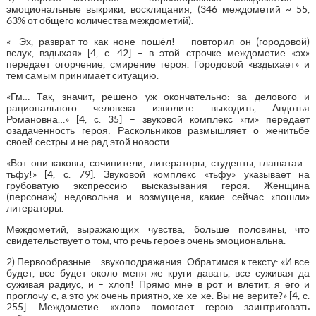
эмоциональные выкрики, восклицания, (346 междометий ~ 55,
63% от общего количества междометий).
«- Эх, разврат-то как ноне пошёл! – повторил он (городовой)
вслух, вздыхая» [4, с. 42] – в этой строчке междометие «эх»
передает огорчение, смирение героя. Городовой «вздыхает» и
тем самым принимает ситуацию.
«Гм… Так, значит, решено уж окончательно: за делового и
рационального человека изволите выходить, Авдотья
Романовна…» [4, с. 35] – звуковой комплекс «гм» передает
озадаченность героя: Раскольников размышляет о женитьбе
своей сестры и не рад этой новости.
«Вот они каковы, сочинители, литераторы, студенты, глашатаи…
тьфу!» [4, с. 79]. Звуковой комплекс «тьфу» указывает на
грубоватую экспрессию высказывания героя. Женщина
(персонаж) недовольна и возмущена, какие сейчас «пошли»
литераторы.
Междометий, выражающих чувства, больше половины, что
свидетельствует о том, что речь героев очень эмоциональна.
2) Первообразные – звукоподражания. Обратимся к тексту: «И все
будет, все будет около меня же круги давать, все суживая да
суживая радиус, и – хлоп! Прямо мне в рот и влетит, я его и
проглочу-с, а это уж очень приятно, хе-хе-хе. Вы не верите?» [4, с.
255]. Междометие «хлоп» помогает герою заинтриговать