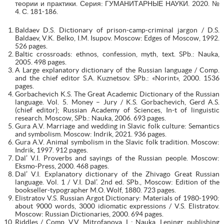
теории и практики. Серия: ГУМАНИТАРНЫЕ НАУКИ. 2020. №
4. С. 181-186.
Baldaev D.S. Dictionary of prison-camp-criminal jargon / D.S.
Baldaev, V.K. Belko, I.M. Isupov. Moscow: Edges of Moscow, 1992.
526 pages.
Baltic crossroads: ethnos, confession, myth, text. SPb.: Nauka,
2005. 498 pages.
A Large explanatory dictionary of the Russian language / Comp.
and the chief editor S.A. Kuznetsov. SPb.: «Norint», 2000. 1536
pages.
Gorbachevich K.S. The Great Academic Dictionary of the Russian
language. Vol. 5. Money – Jury / K.S. Gorbachevich, Gerd A.S.
(chief editor); Russian Academy of Sciences, In-t of linguistic
research. Moscow, SPb.: Nauka, 2006. 693 pages.
Gura A.V. Marriage and wedding in Slavic folk culture: Semantics
and symbolism. Moscow: Indrik, 2021. 936 pages.
Gura A.V. Animal symbolism in the Slavic folk tradition. Moscow:
Indrik, 1997. 912 pages.
Dal’ V.I. Proverbs and sayings of the Russian people. Moscow:
Eksmo-Press, 2000. 468 pages.
Dal’ V.I. Explanatory dictionary of the Zhivago Great Russian
language. Vol. 1 / V.I. Dal’. 2nd ed. SPb., Moscow: Edition of the
bookseller-typographer M.O. Wolf, 1880. 723 pages.
Elistratov V.S. Russian Argot Dictionary: Materials of 1980-1990:
about 9000 words, 3000 idiomatic expressions / V.S. Elistratov.
Moscow: Russian Dictionaries, 2000. 694 pages.
Riddles / Comp. V.V. Mitrofanova. L.: Nauka. Leningr. publishing