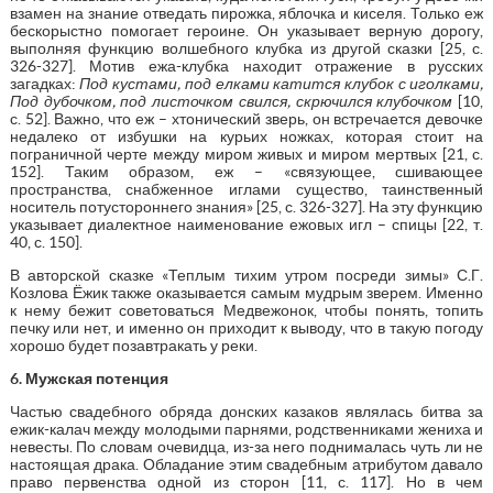
взамен на знание отведать пирожка, яблочка и киселя. Только еж
бескорыстно помогает героине. Он указывает верную дорогу,
выполняя функцию волшебного клубка из другой сказки [25, с.
326-327]. Мотив ежа-клубка находит отражение в русских
загадках:
Под кустами, под елками катится клубок с иголками,
Под дубочком, под листочком свился, скрючился клубочком
[10,
с. 52]. Важно, что еж – хтонический зверь, он встречается девочке
недалеко от избушки на курьих ножках, которая стоит на
пограничной черте между миром живых и миром мертвых [21, с.
152]. Таким образом, еж – «связующее, сшивающее
пространства, снабженное иглами существо, таинственный
носитель потустороннего знания» [25, с. 326-327]. На эту функцию
указывает диалектное наименование ежовых игл – спицы [22, т.
40, с. 150].
В авторской сказке «Теплым тихим утром посреди зимы» С.Г.
Козлова Ёжик также оказывается самым мудрым зверем. Именно
к нему бежит советоваться Медвежонок, чтобы понять, топить
печку или нет, и именно он приходит к выводу, что в такую погоду
хорошо будет позавтракать у реки.
6. Мужская потенция
Частью свадебного обряда донских казаков являлась битва за
ежик-калач между молодыми парнями, родственниками жениха и
невесты. По словам очевидца, из-за него поднималась чуть ли не
настоящая драка. Обладание этим свадебным атрибутом давало
право первенства одной из сторон [11, с. 117]. Но в чем