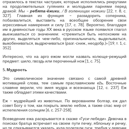
отразилось в текстах частушек, которые исполнялись рекрутами
на продолжительных гуляниях и молодыми парнями перед
дракой:
Мы –
ребята-ёжики
, / В голенищах ножики
[22, т. 8, с.
327]. Главная их функция – раззадорить соперника,
побахвалиться, выставить на всеобщее обозрение свои
агрессивные намерения и силу [17, с. 78]. Вероятно, благодаря
им в девяностые годы XX века в русском языке появился глагол
выеживаться
со значением: «стремиться быть непохожим на
других, выделяться чем-либо, оригинальничать; выделываться,
выкобениваться, выдрючиваться (разг.-сниж., неодобр.)» [19, т. 1, с.
352].
Интересно, что на арго ежом могли назвать колюще-режущий
предмет: шило, гвоздь или перочинный нож [1, с. 75].
5. Мудрость
Это символическое значение связано с самой древней
мотивацией слова, тем самым праславянским ežь. Восточные
славяне верили, что змея мудра и всезнающа [12, с. 237]. Еж
также обладает этими качествами.
Еж – мудрейший из животных. По верованиям болгар, еж дал
совет Богу о том, как покрыть землю небом, а также спас мир от
испепеления солнцем [6, с. 257-258].
Всеведение ежа раскрывается в сказке «Гуси-лебеди». Девочка в
поисках братца встречает на своем пути печку, яблоньку и речку,
но те отказываются указать, куда полетели гуси, требуя у девочки