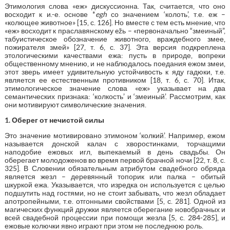
Этимология слова «еж» дискуссионна. Так, считается, что оно
восходит к и.-е. основе *
egh
со значением ‘колоть’, т.е. еж –
«колющее животное» [15, с. 126]. Но вместе с тем есть мнение, что
«еж» восходит к праславянскому ežь – «первоначально “змеиный”,
табуистическое обозначение животного, враждебного змее,
пожирателя змей» [27, т. 6, с. 37]. Эта версия подкреплена
этологическими качествами ежа: пусть в природе, вопреки
общественному мнению, и не наблюдалось поедания ежом змеи,
этот зверь имеет удивительную устойчивость к яду гадюки, т.е.
является ее естественным противником [18, т. 6, с. 70]. Итак,
этимологическое значение слова «еж» указывает на два
семантических признака: ‘колкость’ и ‘змеиный’. Рассмотрим, как
они мотивируют символические значения.
1. Оберег от нечистой силы
Это значение мотивировано этимоном ‘колкий’. Например, ежом
называется донской калач с хворостинками, торчащими
наподобие ежовых игл, выпекаемый в день свадьбы. Он
оберегает молодоженов во время первой брачной ночи [22, т. 8, с.
325]. В Словении обязательным атрибутом свадебного обряда
является жезл – деревянный топорик или палка – обитый
шкуркой ежа. Указывается, что изредка он используется с целью
подшутить над гостями, но не стоит забывать, что жезл обладает
апотропейными, т.е. отгонными свойствами [5, с. 281]. Одной из
магических функций дружки является оберегание новобрачных и
всей свадебной процессии при помощи жезла [5, с. 284-285], и
ежовые колючки явно играют при этом не последнюю роль.