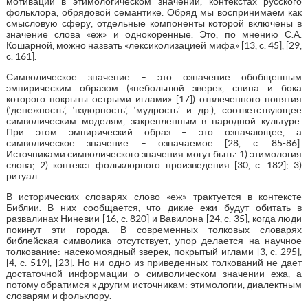
мотивации в этимологическом значении, контекстах русского
фольклора, обрядовой семантике. Обряд мы воспринимаем как
смысловую сферу, отдельные компоненты которой включены в
значение слова «еж» и однокоренные. Это, по мнению С.А.
Кошарной, можно назвать «лексиколизацией мифа» [13, с. 45], [29,
с. 161].
Символическое значение – это означение обобщенным
эмпирическим образом («небольшой зверек, спина и бока
которого покрыты острыми иглами» [17]) отвлеченного понятия
(‘денежность’, ‘вздорность’, ‘мудрость’ и др.), соответствующее
символическим моделям, закрепленным в народной культуре.
При этом эмпирический образ – это означающее, а
символическое значение – означаемое [28, с. 85-86].
Источниками символического значения могут быть: 1) этимология
слова; 2) контекст фольклорного произведения [30, с. 182]; 3)
ритуал.
В исторических словарях слово «еж» трактуется в контексте
Библии. В них сообщается, что дикие ежи будут обитать в
развалинах Ниневии [16, с. 820] и Вавилона [24, с. 35], когда люди
покинут эти города. В современных толковых словарях
библейская символика отсутствует, упор делается на научное
толкование: насекомоядный зверек, покрытый иглами [3, с. 295],
[4, с. 519], [23]. Но ни одно из приведенных толкований не дает
достаточной информации о символическом значении ежа, а
потому обратимся к другим источникам: этимологии, диалектным
словарям и фольклору.