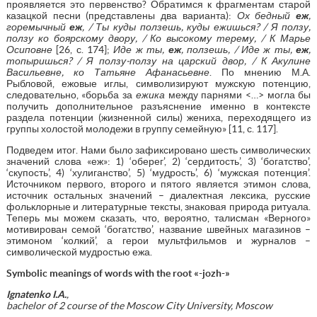
проявляется это первенство? Обратимся к фрагментам старой
казацкой песни (представлены два варианта):
Ох бедный
еж
,
горемычный
еж
, / Ты куды ползешь, куды ежишься? / Я ползу,
ползу ко боярскому двору, / Ко высокому терему, / К Марье
Осиповне
[26, с. 174];
Иде ж ты,
еж
, ползешь, / Иде ж ты,
еж
,
топыришься? / Я ползу-ползу на царский двор, / К Акулине
Васильевне, ко Татьяне Афанасьевне
. По мнению М.А.
Рыбловой, ежовые иглы, символизируют мужскую потенцию,
следовательно, «борьба за
ежика
между парнями <…> могла бы
получить дополнительное разъяснение именно в контексте
раздела потенции (жизненной силы) жениха, переходящего из
группы холостой молодежи в группу семейную» [11, с. 117].
Подведем итог. Нами было зафиксировано шесть символических
значений слова «еж»: 1) ‘оберег’, 2) ‘cердитость’, 3) ‘богатство’,
‘скупость’, 4) ‘хулиганство’, 5) ‘мудрость’, 6) ‘мужская потенция’.
Источником первого, второго и пятого является этимон слова,
источник остальных значений – диалектная лексика, русские
фольклорные и литературные тексты, знаковая природа ритуала.
Теперь мы можем сказать, что, вероятно, талисман «Верного»
мотивирован семой ‘богатство’, название швейных магазинов –
этимоном ‘колкий’, а герои мультфильмов и журналов –
символической мудростью ежа.
Symbolic meanings of words with the root «-jozh-»
Ignatenko I.A.
,
bachelor of 2 course of the Moscow City University, Moscow