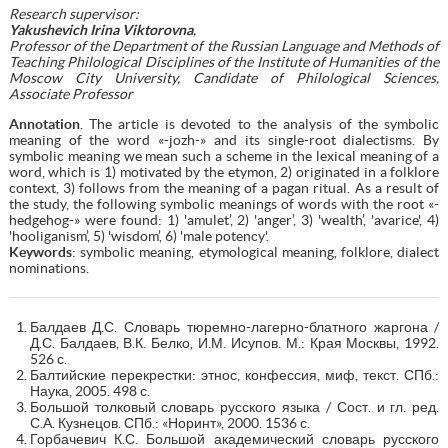
Research supervisor:
Yakushevich Irina Viktorovna
,
Professor of the Department of the Russian Language and Methods of
Teaching Philological Disciplines of the Institute of Humanities of the
Moscow City University, Candidate of Philological Sciences,
Associate Professor
Annotation
. The article is devoted to the analysis of the symbolic
meaning of the word «-jozh-» and its single-root dialectisms. By
symbolic meaning we mean such a scheme in the lexical meaning of a
word, which is 1) motivated by the etymon, 2) originated in a folklore
context, 3) follows from the meaning of a pagan ritual. As a result of
the study, the following symbolic meanings of words with the root «-
hedgehog-» were found: 1) 'amulet’, 2) 'anger’, 3) 'wealth’, 'avarice', 4)
'hooliganism’, 5) 'wisdom’, 6) 'male potency'.
Keywords
: symbolic meaning, etymological meaning, folklore, dialect
nominations.
Балдаев Д.С. Словарь тюремно-лагерно-блатного жаргона /
Д.С. Балдаев, В.К. Белко, И.М. Исупов. М.: Края Москвы, 1992.
526 с.
Балтийские перекрестки: этнос, конфессия, миф, текст. СПб.:
Наука, 2005. 498 с.
Большой толковый словарь русского языка / Сост. и гл. ред.
С.А. Кузнецов. СПб.: «Норинт», 2000. 1536 с.
Горбачевич К.С. Большой академический словарь русского