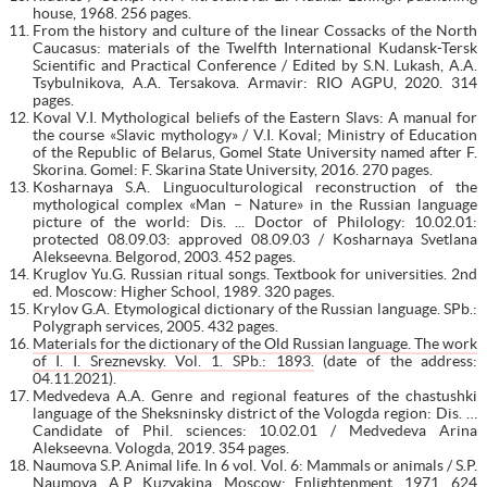
house, 1968. 256 pages.
From the history and culture of the linear Cossacks of the North
Caucasus: materials of the Twelfth International Kudansk-Tersk
Scientific and Practical Conference / Edited by S.N. Lukash, A.A.
Tsybulnikova, A.A. Tersakova. Armavir: RIO AGPU, 2020. 314
pages.
Koval V.I. Mythological beliefs of the Eastern Slavs: A manual for
the course «Slavic mythology» / V.I. Koval; Ministry of Education
of the Republic of Belarus, Gomel State University named after F.
Skorina. Gomel: F. Skarina State University, 2016. 270 pages.
Kosharnaya S.A. Linguoculturological reconstruction of the
mythological complex «Man – Nature» in the Russian language
picture of the world: Dis. ... Doctor of Philology: 10.02.01:
protected 08.09.03: approved 08.09.03 / Kosharnaya Svetlana
Alekseevna. Belgorod, 2003. 452 pages.
Kruglov Yu.G. Russian ritual songs. Textbook for universities. 2nd
ed. Moscow: Higher School, 1989. 320 pages.
Krylov G.A. Etymological dictionary of the Russian language. SPb.:
Polygraph services, 2005. 432 pages.
Materials for the dictionary of the Old Russian language. The work
of I. I. Sreznevsky. Vol. 1. SPb.: 1893.
(date of the address:
04.11.2021).
Medvedeva A.A. Genre and regional features of the chastushki
language of the Sheksninsky district of the Vologda region: Dis. …
Candidate of Phil. sciences: 10.02.01 / Medvedeva Arina
Alekseevna. Vologda, 2019. 354 pages.
Naumova S.P. Animal life. In 6 vol. Vol. 6: Mammals or animals / S.P.
Naumova, A.P. Kuzyakina. Moscow: Enlightenment, 1971. 624