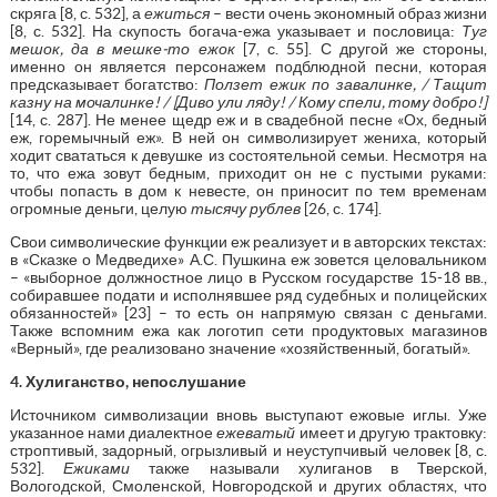
скряга [8, с. 532], а
ежиться
– вести очень экономный образ жизни
[8, с. 532]. На скупость богача-ежа указывает и пословица:
Туг
мешок, да в мешке-то ежок
[7, с. 55]. С другой же стороны,
именно он является персонажем подблюдной песни, которая
предсказывает богатство:
Ползет ежик по завалинке, / Тащит
казну на мочалинке! / [Диво ули ляду! / Кому спели, тому добро!]
[14, с. 287]. Не менее щедр еж и в свадебной песне «Ох, бедный
еж, горемычный еж». В ней он символизирует жениха, который
ходит свататься к девушке из состоятельной семьи. Несмотря на
то, что ежа зовут бедным, приходит он не с пустыми руками:
чтобы попасть в дом к невесте, он приносит по тем временам
огромные деньги, целую
тысячу рублев
[26, с. 174].
Свои символические функции еж реализует и в авторских текстах:
в «Сказке о Медведихе» А.С. Пушкина еж зовется целовальником
– «выборное должностное лицо в Русском государстве 15-18 вв.,
собиравшее подати и исполнявшее ряд судебных и полицейских
обязанностей» [23] – то есть он напрямую связан с деньгами.
Также вспомним ежа как логотип сети продуктовых магазинов
«Верный», где реализовано значение «хозяйственный, богатый».
4. Хулиганство, непослушание
Источником символизации вновь выступают ежовые иглы. Уже
указанное нами диалектное
ежеватый
имеет и другую трактовку:
строптивый, задорный, огрызливый и неуступчивый человек [8, с.
532].
Ежиками
также называли хулиганов в Тверской,
Вологодской, Смоленской, Новгородской и других областях, что