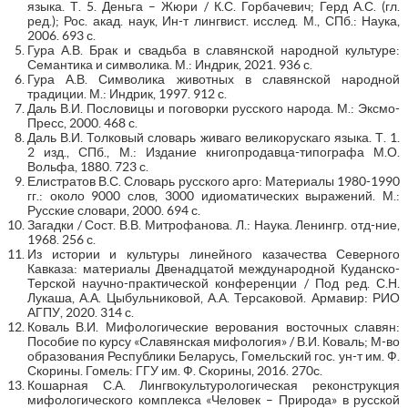
языка. Т. 5. Деньга – Жюри / К.С. Горбачевич; Герд А.С. (гл.
ред.); Рос. акад. наук, Ин-т лингвист. исслед. М., СПб.: Наука,
2006. 693 с.
Гура А.В. Брак и свадьба в славянской народной культуре:
Семантика и символика. М.: Индрик, 2021. 936 с.
Гура А.В. Символика животных в славянской народной
традиции. М.: Индрик, 1997. 912 с.
Даль В.И. Пословицы и поговорки русского народа. М.: Эксмо-
Пресс, 2000. 468 с.
Даль В.И. Толковый словарь живаго великорускаго языка. Т. 1.
2 изд., СПб., М.: Издание книгопродавца-типографа М.О.
Вольфа, 1880. 723 с.
Елистратов В.С. Словарь русского арго: Материалы 1980-1990
гг.: около 9000 слов, 3000 идиоматических выражений. М.:
Русские словари, 2000. 694 с.
Загадки / Сост. В.В. Митрофанова. Л.: Наука. Ленингр. отд-ние,
1968. 256 с.
Из истории и культуры линейного казачества Северного
Кавказа: материалы Двенадцатой международной Куданско-
Терской научно-практической конференции / Под ред. С.Н.
Лукаша, А.А. Цыбульниковой, А.А. Терсаковой. Армавир: РИО
АГПУ, 2020. 314 с.
Коваль В.И. Мифологические верования восточных славян:
Пособие по курсу «Славянская мифология» / В.И. Коваль; М-во
образования Республики Беларусь, Гомельский гос. ун-т им. Ф.
Скорины. Гомель: ГГУ им. Ф. Скорины, 2016. 270с.
Кошарная С.А. Лингвокультурологическая реконструкция
мифологического комплекса «Человек – Природа» в русской