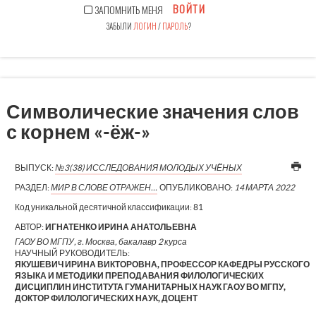
ВОЙТИ
ЗАПОМНИТЬ МЕНЯ
ЗАБЫЛИ
ЛОГИН
/
ПАРОЛЬ
?
Символические значения слов
с корнем «-ёж-»
ВЫПУСК:
№3(38) ИССЛЕДОВАНИЯ МОЛОДЫХ УЧЁНЫХ
РАЗДЕЛ:
МИР В СЛОВЕ ОТРАЖЕН…
ОПУБЛИКОВАНО:
14 МАРТА 2022
Код уникальной десятичной классификации:
81
АВТОР:
ИГНАТЕНКО ИРИНА АНАТОЛЬЕВНА
ГАОУ ВО МГПУ, г. Москва, бакалавр 2 курса
НАУЧНЫЙ РУКОВОДИТЕЛЬ:
ЯКУШЕВИЧ ИРИНА ВИКТОРОВНА, ПРОФЕССОР КАФЕДРЫ РУССКОГО
ЯЗЫКА И МЕТОДИКИ ПРЕПОДАВАНИЯ ФИЛОЛОГИЧЕСКИХ
ДИСЦИПЛИН ИНСТИТУТА ГУМАНИТАРНЫХ НАУК ГАОУ ВО МГПУ,
ДОКТОР ФИЛОЛОГИЧЕСКИХ НАУК, ДОЦЕНТ