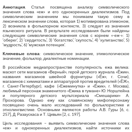
Аннотация
. Статья посвящена анализу символического
значения слова «еж» и его однокоренных диалектизмов. Под
символическим значением мы понимаем такую сему в
лексическом значении слова, которая 1) мотивирована этимоном,
2) возникла в фольклорном контексте, 3) следует из значения
языческого ритуала. В результате исследования были найдены
следующие символические значения слов с корнем «-еж-»: 1)
‘оберег’, 2) ‘cердитость’, 3) ‘богатство’, ‘скупость’, 4) ‘хулиганство’, 5)
‘мудрость’, 6) ‘мужская потенция’.
Ключевые слова
: символическое значение, этимологическое
значение, фольклор, диалектные номинации.
В российском медиапространстве популярность ежа велика:
маскот сети магазинов «Верный», герой детского журнала «Ёжик»,
названия магазинов швейной фурнитуры («Ёж», г. Сочи),
магазинов с химикатами и аппаратурой против вредителей («ЁЖ»,
г. Санкт-Петербург), кафе («Ежеминутка» и «Ёжик», г. Москва),
любимый персонаж знаменитого «Ежика в тумане» Ю. Норштейна
и популярного детского мультсериала «Смешарики» А.
Прохорова. Однако ежу как славянскому мифоперсонажу
посвящено очень мало исследований по фольклористике и
этнолингвистике. Основными являются работы А.В. Гуры [6, с.
257], Д. Разаускаса и Т. Цивьян [2, с. 197].
Цель исследования – выявить символические значения слова
«еж» и однокоренных диалектизмов, найти источники их