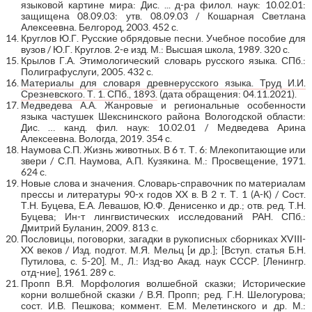
языковой картине мира: Дис. ... д-ра филол. наук: 10.02.01:
защищена 08.09.03: утв. 08.09.03 / Кошарная Светлана
Алексеевна. Белгород, 2003. 452 с.
Круглов Ю.Г. Русские обрядовые песни. Учебное пособие для
вузов / Ю.Г. Круглов. 2-е изд. М.: Высшая школа, 1989. 320 с.
Крылов Г.А. Этимологический словарь русского языка. СПб.:
Полиграфуслуги, 2005. 432 с.
Материалы для словаря древнерусского языка. Труд И.И.
Срезневского. Т. 1. СПб., 1893.
(дата обращения: 04.11.2021).
Медведева А.А. Жанровые и региональные особенности
языка частушек Шекснинского района Вологодской области:
Дис. … канд. фил. наук: 10.02.01 / Медведева Арина
Алексеевна. Вологда, 2019. 354 с.
Наумова С.П. Жизнь животных. В 6 т. Т. 6: Млекопитающие или
звери / С.П. Наумова, А.П. Кузякина. М.: Просвещение, 1971.
624 с.
Новые слова и значения. Словарь-справочник по материалам
прессы и литературы 90-х годов XX в. В 2 т. Т. 1 (А-К) / Сост.
Т.Н. Буцева, Е.А. Левашов, Ю.Ф. Денисенко и др.; отв. ред. Т.Н.
Буцева; Ин-т лингвистических исследований РАН. СПб.:
Дмитрий Буланин, 2009. 813 с.
Пословицы, поговорки, загадки в рукописных сборниках XVIII-
XX веков / Изд. подгот. М.Я. Мельц [и др.]; [Вступ. статья Б.Н.
Путилова, с. 5-20]. М., Л.: Изд-во Акад. наук СССР. [Ленингр.
отд-ние], 1961. 289 с.
Пропп В.Я. Морфология волшебной сказки; Исторические
корни волшебной сказки / В.Я. Пропп; ред. Г.Н. Шелогурова;
сост. И.В. Пешкова; коммент. Е.М. Мелетинского и др. М.: