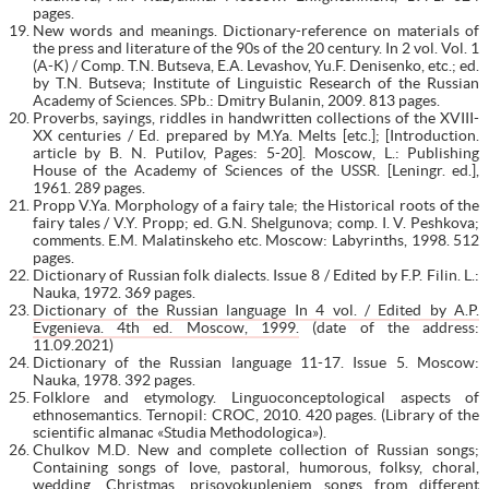
pages.
New words and meanings. Dictionary-reference on materials of
the press and literature of the 90s of the 20 century. In 2 vol. Vol. 1
(A-K) / Comp. T.N. Butseva, E.A. Levashov, Yu.F. Denisenko, etc.; ed.
by T.N. Butseva; Institute of Linguistic Research of the Russian
Academy of Sciences. SPb.: Dmitry Bulanin, 2009. 813 pages.
Proverbs, sayings, riddles in handwritten collections of the XVIII-
XX centuries / Ed. prepared by M.Ya. Melts [etc.]; [Introduction.
article by B. N. Putilov, Pages: 5-20]. Moscow, L.: Publishing
House of the Academy of Sciences of the USSR. [Leningr. ed.],
1961. 289 pages.
Propp V.Ya. Morphology of a fairy tale; the Historical roots of the
fairy tales / V.Y. Propp; ed. G.N. Shelgunova; comp. I. V. Peshkova;
comments. E.M. Malatinskeho etc. Moscow: Labyrinths, 1998. 512
pages.
Dictionary of Russian folk dialects. Issue 8 / Edited by F.P. Filin. L.:
Nauka, 1972. 369 pages.
Dictionary of the Russian language In 4 vol. / Edited by A.P.
Evgenieva. 4th ed. Moscow, 1999.
(date of the address:
11.09.2021)
Dictionary of the Russian language 11-17. Issue 5. Moscow:
Nauka, 1978. 392 pages.
Folklore and etymology. Linguoconceptological aspects of
ethnosemantics. Ternopil: CROC, 2010. 420 pages. (Library of the
scientific almanac «Studia Methodologica»).
Chulkov M.D. New and complete collection of Russian songs;
Containing songs of love, pastoral, humorous, folksy, choral,
wedding, Christmas, prisovokupleniem songs from different