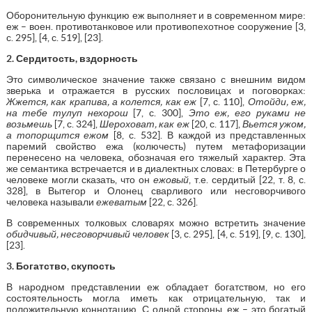
Оборонительную функцию еж выполняет и в современном мире:
еж – воен. противотанковое или противопехотное сооружение [3,
с. 295], [4, с. 519], [23].
2. Сердитость, вздорность
Это символическое значение также связано с внешним видом
зверька и отражается в русских пословицах и поговорках:
Жжется, как крапива, а колется, как еж
[7, с. 110],
Отойди, еж,
на тебе тулуп нехорош
[7, с. 300],
Это еж, его руками не
возьмешь
[7, с. 324],
Шероховат, как еж
[20, с. 117],
Вьется ужом,
а топорщится ежом
[8, с. 532]. В каждой из представленных
паремий свойство ежа (колючесть) путем метафоризации
перенесено на человека, обозначая его тяжелый характер. Эта
же семантика встречается и в диалектных словах: в Петербурге о
человеке могли сказать, что он
ежовый
, т.е. сердитый [22, т. 8, с.
328], в Вытегор и Олонец сварливого или несговорчивого
человека называли
ежеватым
[22, с. 326].
В современных толковых словарях можно встретить значение
обидчивый, несговорчивый человек
[3, с. 295], [4, с. 519], [9, с. 130],
[23].
3. Богатство, скупость
В народном представлении еж обладает богатством, но его
состоятельность могла иметь как отрицательную, так и
положительную коннотацию. С одной стороны, еж – это богатый