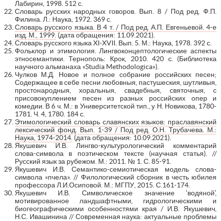
Лабирин, 1998. 512 с.
Словарь русских народных говоров. Вып. 8 / Под ред. Ф.П.
Филина. Л.: Наука, 1972. 369 с.
Словарь русского языка. В 4 т. / Под ред. А.П. Евгеньевой. 4-е
изд. М., 1999.
(дата обращения: 11.09.2021).
Словарь русского языка XI-XVII. Вып. 5. М.: Наука, 1978. 392 с.
Фольклор и этимология. Лингвоконцептологические аспекты
этносемантики. Тернополь: Крок, 2010. 420 с. (Библиотека
научного альманаха «Studia Methodologica»).
Чулков М.Д. Новое и полное собрание российских песен;
Содержащее в себе песни любовныя, пастушеския, шутливыя,
простонародныя, хоральныя, свадебныя, святочныя, с
присовокуплением песен из разных российских опер и
комедии. В 6 ч. М.: в Университетской тип., у Н. Новикова, 1780-
1781. Ч. 4, 1780. 184 с.
Этимологический словарь славянских языков: праславянский
лексический фонд. Вып. 1-39 / Под ред. О.Н. Трубачева. М.:
Наука, 1974-2014.
(дата обращения: 10.09.2021).
Якушевич И.В. Лингво-культурологический комментарий
слова-символа в поэтическом тексте (научная статья). //
Русский язык за рубежом. М.: 2011. № 1. С. 85-91.
Якушевич И.В. Семантико-семиотическая модель слова-
символа «пчела». // Филологический сборник в честь юбилея
профессора Л.И.Осиповой. М.: МГПУ, 2015. С.161-174.
Якушевич И.В. Символическое значение ‘водяной’,
мотивированное ландшафтными, гидрологическими и
биогеографическими особенностями края / И.В. Якушевич,
Н.С. Ивашинина // Современная наука: актуальные проблемы