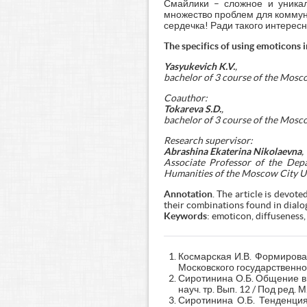
Смайлики – сложное и уникал
множество проблем для коммуни
сердечка! Ради такого интересн
The specifics of using emoticons
Yasyukevich K.V.
,
bachelor of 3 course of the Mosc
Coauthor:
Tokareva S.D.
,
bachelor of 3 course of the Mosc
Research supervisor:
Abrashina Ekaterina Nikolaevna
,
Associate Professor of the Depa
Humanities of the Moscow City Un
Annotation
. The article is devot
their combinations found in dialog
Keywords
: emoticon, diffuseness
Космарская И.В. Формирован
Московского государственног
Сиротинина О.Б. Общение в 
науч. тр. Вып. 12 / Под ред. 
Сиротинина О.Б. Тенденция