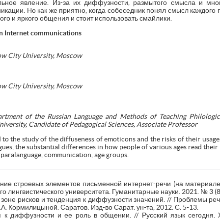
ьное явление. Из-за их диффузности, размытого смысла и мног
кации. Но как же приятно, когда собеседник понял смысл каждого 
ого и яркого общения и стоит использовать смайлики.
 in Internet communications
ow City University, Moscow
ow City University, Moscow
rtment of the Russian Language and Methods of Teaching Philological
iversity, Candidate of Pedagogical Sciences, Associate Professor
ed to the study of the diffuseness of emoticons and the risks of their usa
ues, the substantial differences in how people of various ages read thei
, paralanguage, communication, age groups.
ие строевых элементов письменной интернет-речи (на материале с
о лингвистического университета. Гуманитарные науки. 2021. № 3 (84
зоне рисков и тенденция к диффузности значений. // Проблемы реч
М.А. Кормилицыной. Саратов: Изд-во Сарат. ун-та, 2012. С. 5-13.
 к диффузности и ее роль в общении. // Русский язык сегодня.