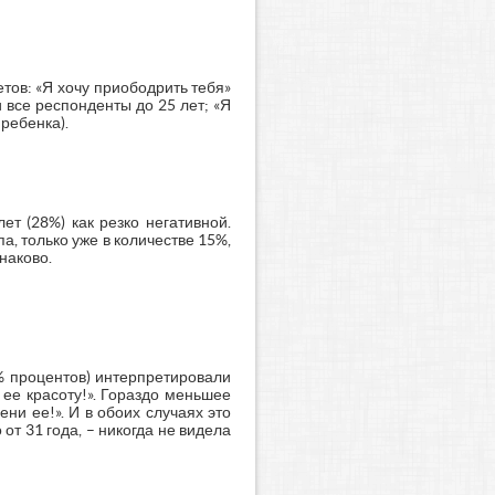
тов: «Я хочу приободрить тебя»
и все респонденты до 25 лет; «Я
ребенка).
т (28%) как резко негативной.
а, только уже в количестве 15%,
наково.
% процентов) интерпретировали
ее красоту!». Гораздо меньшее
ни ее!». И в обоих случаях это
т 31 года, – никогда не видела