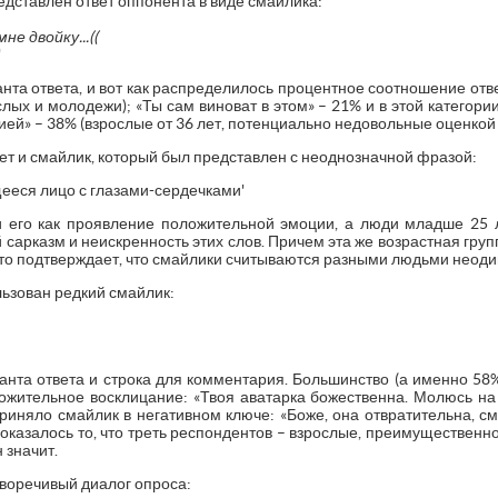
дставлен ответ оппонента в виде смайлика:
е двойку...((
'
нта ответа, и вот как распределилось процентное соотношение отве
лых и молодежи); «Ты сам виноват в этом» – 21% и в этой категори
ией» – 38% (взрослые от 36 лет, потенциально недовольные оценкой 
т и смайлик, который был представлен с неоднозначной фразой:
ееся лицо с глазами-сердечками'
 его как проявление положительной эмоции, а люди младше 25 ле
арказм и неискренность этих слов. Причем эта же возрастная групп
 Это подтверждает, что смайлики считываются разными людьми неоди
ьзован редкий смайлик:
анта ответа и строка для комментария. Большинство (а именно 58
ожительное восклицание: «Твоя аватарка божественна. Молюсь на 
риняло смайлик в негативном ключе: «Боже, она отвратительна, сме
казалось то, что треть респондентов – взрослые, преимущественно о
 значит.
воречивый диалог опроса: