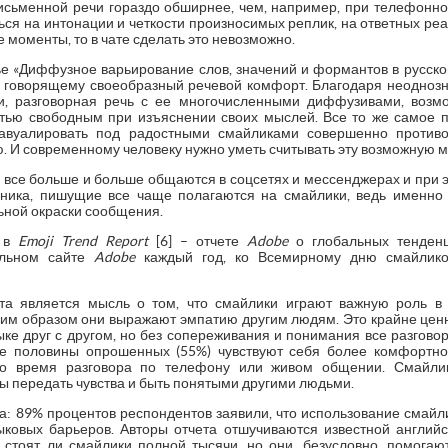
письменной речи гораздо обширнее, чем, например, при телефонно
ся на интонации и четкости произносимых реплик, на ответных реа
 моменты, то в чате сделать это невозможно.
тье «Диффузное варьирование слов, значений и формантов в русск
т говорящему своеобразный речевой комфорт. Благодаря неоднозн
, разговорная речь с ее многочисленными диффузивами, возмо
стью свободным при изъяснении своих мыслей. Все то же самое 
завуалировать под радостными смайликами совершенно против
ию. И современному человеку нужно уметь считывать эту возможную 
 все больше и больше общаются в соцсетях и мессенджерах и при э
дника, пишущие все чаще полагаются на смайлики, ведь именн
ной окраски сообщения.
и в
Emoji Trend Report
[6] – отчете
Adobe
о глобальных тенденц
альном сайте
Adobe
каждый год, ко Всемирному дню смайлико
та является мысль о том, что смайлики играют важную роль 
ким образом они выражают эмпатию другим людям. Это крайне це
ыке друг с другом, но без сопереживания и понимания все разгов
е половины опрошенных (55%) чувствуют себя более комфортно,
во время разговора по телефону или живом общении. Смайли
ы передать чувства и быть понятыми другими людьми.
: 89% процентов респондентов заявили, что использование смайл
ковых барьеров. Авторы отчета отшучиваются известной английск
, стоят ли смайлики полной тысячи, но они, безусловно, помога