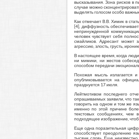
высказывания. Зона рисков в 
случае можно сконцентрировать
выделять голосом особо важные
Как отмечает В.В. Химик в ста
[4], диффузность обеспечивае
непринужденной коммуникации
человек чувствует себя полно
смайликов. Адресант может 
агрессию, злость, грусть, ирон
В настоящее время, когда люди
ни мимики, ни жестов собесе
способом передачи эмоциональ
Похожая мысль излагается 
опубликовывается на офици
празднуется 17 июля.
Лейтмотивом последнего отче
опрашиваемых заявили, что та
говорить на одном и том же яз
именно по этой причине боле
текстовых сообщениях, чем 
подходящее изображение, чтоб
Еще одна поразительная цифра
способствует преодолению язы
тысячи слов». Еще неизвестно