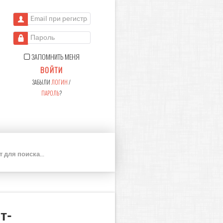
Email при регистрации
Пароль
ЗАПОМНИТЬ МЕНЯ
ВОЙТИ
ЗАБЫЛИ
ЛОГИН
/
ПАРОЛЬ
?
П
О
И
С
К
т-