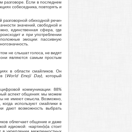
м разговоре. Если в последнем
кциях собеседника, повторять и
ой разговорной обиходной речи»
ачности значений, свободной и
жно, единственная сфера, где
происходит и при употреблении
оположные эмоции: пассивную
многозначность.
том не слышат голоса, не видят
о они являются самым простым
иях в области смайликов. Он
в (
World Emoji Day
), который
в цифровой коммуникации: 88%
нный аспект общения: мы можем
оры не имеют смысла. Возможно,
 когда используют смайлики в
ки дают возможность выбрать
иков облегчает общение и даже
ой идиомой: «картин(к)а стоит
ют в укреплении межличностных