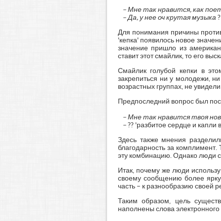
– Мне так нравится, как пое
– Да, у нее оч крутая музыка
?
Для понимания причины противо
'кепка' появилось новое значени
значение пришло из американс
ставит этот смайлик, то его вы
Смайлик голубой кепки в это
закрепиться ни у молодежи, ни
возрастных группах, не увидел
Предпоследний вопрос был по
– Мне так нравится твоя нов
–
?? 'разбитое сердце и капли 
Здесь также мнения разделил
благодарность за комплимент. 
эту комбинацию. Однако люди ст
Итак, почему же люди использ
своему сообщению более яркую
часть – к разнообразию своей
Таким образом, цель существ
наполнены слова электронного