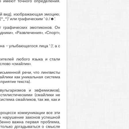
е имеют точного определения.
ский вид), изображающая эмоцию;
(^_^)' или графическим '☺/☻'.
т графических эмотиконов. Он
дники», «Развлечения», «Спорт»,
а – улыбающегося лица ':)', а с
сителей любого языка и стали
слово «смайлик».
исьменной речи, что лингвисты
айлики как уникальная система
приятие текста).
вульгаризмов и эвфемизмов),
 стилистическими (смайлики не
истема смайликов, так же, как и
 процессе коммуникации все эти
ое нарушение законов успешной
обенно важна первая проблема,
 только догадываться о смысле