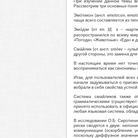
При изучении данной темы во
Рассмотрим три основных поня
Эмо́тикон (англ. emoticon, emo
чаще всего составляется из типо
Эмо́дзи (от яп. 絵 э – «карт
распространился по всему миру 
«Погода», «Животные», «Еда» и д
Сма́йлик (от англ. smiley – «у
другой стороны, это замена для
В настоящее время нет точно
восприниматься как синонимы, 
Итак, для пользователей всех
начали задумываться о присво
вобрали в себя свойства устной
Система смайликов также об
грамматическими (существуют 
принято использовать в официал
любая языковая система, обла
В исследовании О.Б. Сиротинин
риски сводятся к двум: непон
коммуникации (оскорбление, у
поскольку диффузное значение