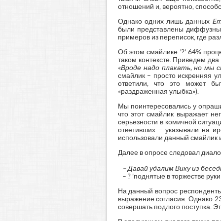
отношений и, вероятно, способ
Однако одних лишь данных
Em
были представлены диффузные
примеров из переписок, где ра
Об этом смайлике '?' 64% проц
таком контексте. Приведем два
«
Вроде надо плакать, но мы 
смайлик – просто искренняя у
ответили, что это может бы
«раздраженная улыбка»).
Мы поинтересовались у опрашив
что этот смайлик выражает не
серьезности в комичной ситуац
ответивших – указывали на ир
использовали данный смайлик и
Далее в опросе следовал диало
– Давай удалим Вику из бесе
– ? 'поднятые в торжестве руки
На данный вопрос респонденты 
выражение согласия. Однако 23%
совершать подлого поступка. Э