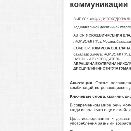
коммуникации
ВЫПУСК:
№3(38) ИССЛЕДОВАН
Код уникальной десятичной класс
АВТОР:
ЯСЮКЕВИЧ КСЕНИЯ ВЛ
ГАОУ ВО МГПУ, г. Москва, бакалавр
СОАВТОР:
ТОКАРЕВА СВЕТЛАНА
бакалавр 3 курса ГАОУ ВО МГПУ, г
НАУЧНЫЙ РУКОВОДИТЕЛЬ:
АБРАШИНА ЕКАТЕРИНА НИКОЛА
ДИСЦИПЛИН ИНСТИТУТА ГУМАНИ
Аннотация
. Статья посвящен
комбинаций, встречающихся в д
Ключевые слова
: смайлик, д
В современном мире речь мол
люди используют еще и смайли
Цель исследования – доказат
употребления разными возраст