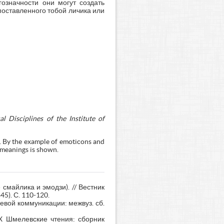
означности они могут создать
поставленного тобой личика или
 Disciplines of the Institute of
ge. By the example of emoticons and
r meanings is shown.
майлика и эмодзи). // Вестник
5). С. 110-120.
евой коммуникации: межвуз. сб.
 X Шмелевские чтения: сборник