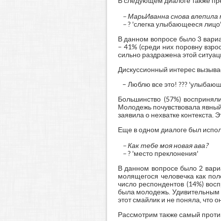
В следующем диалоге также пре
–
МарьИванна снова влепила мн
–
? 'слегка улыбающееся лицо
В данном вопросе было 3 вариа
– 41% (среди них поровну взрос
сильно раздражена этой ситуац
Дискуссионный интерес вызывае
– Люблю все это! ??? 'улыбающ
Большинство (57%) восприняли
Молодежь почувствовала явный с
заявила о нехватке контекста.
Еще в одном диалоге был испол
– Как тебе моя новая ава?
–
? 'место преклонения'
В данном вопросе было 2 вари
молящегося человечка как пол
число респондентов (14%) восп
была молодежь. Удивительным о
этот смайлик и не поняла, что он
Рассмотрим также самый проти