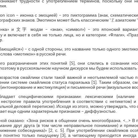
зникают трудности с употреблением терминов, поскольку они н
тия.
tion icon – иконка с эмоцией) – это пиктограмма (знак, схематиче
графских знаков. Эмотикон может быть классическим ':)', азиатским '
инка» и 文字 модзи – «знак», «символ») – это японский вариан
и включает в себя не только лица, но и категории: «Флаги», «Праз
р.
лыбающийся») – с одной стороны, это название только одного эмотикон
 слова «эмотикон» в русской речи.
го разграничения этих понятий [5], они слились в сознании но
поэтому в русскоязычном научном дискурсе мы будем использовать 
 возрастов смайлики стали такой важной и неотъемлемой частью п
ении системе смайликов статуса параязыка [1]. Таким образом, см
 (интонирование и жестикуляция) и письменной речи (визуальное вос
ладает специфическими признаками: лексическими (наличие 
нестрогие правила употребления в соответствии с нетикетом) и
ьной деловой переписке). Исходя из этого, можно утверждать, что с
дает еще одним характерным признаком – диффузностью.
ой сказано: «Зона рисков в общении очень многообразна. <...> В
имание друг друга (в том числе неправильное понимание) и прям
нижение собеседника)» [2, с. 5]. При употреблении смайликов ос
 понятно только пишущему [3], а читающему приходится иногда