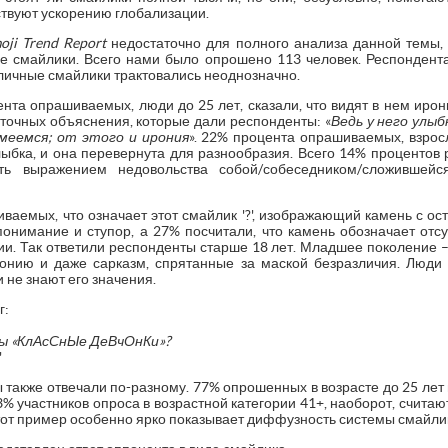
ствуют ускорению глобализации.
oji Trend Report
недостаточно для полного анализа данной темы, 
 смайлики. Всего нами было опрошено 113 человек. Респондент
зличные смайлики трактовались неоднозначно.
ента опрашиваемых, люди до 25 лет, сказали, что видят в нем иро
 точных объяснения, которые дали респонденты: «
Ведь у него улыб
смеемся; от этого и ирония
». 22% процента опрашиваемых, взрослы
лыбка, и она перевернута для разнообразия. Всего 14% процентов 
ть выражением недовольства собой/собеседником/сложившейс
аемых, что означает этот смайлик '?', изображающий камень с ос
понимание и ступор, а 27% посчитали, что камень обозначает отс
ии. Так ответили респонденты старше 18 лет. Младшее поколение –
онию и даже сарказм, спрятанные за маской безразличия. Люди 
 не знают его значения.
г:
ды «КлАсСнЫе ДеВчОнКи»?
'
также отвечали по-разному. 77% опрошенных в возрасте до 25 лет
 участников опроса в возрастной категории 41+, наоборот, считают
тот пример особенно ярко показывает диффузность системы смайли