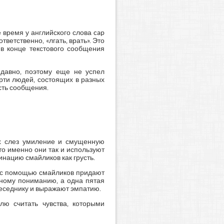
 время у английского слова cap
тветственно, «лгать, врать». Это
 в конце текстового сообщения
едавно, поэтому еще не успел
ерти людей, состоящих в разных
сть сообщения.
ях слез умиление и смущенную
то именно они так и используют
инацию смайликов как грусть.
в с помощью смайликов придают
ьному пониманию, а одна пятая
еседнику и выражают эмпатию.
лю считать чувства, которыми