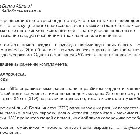
т Билли Айлиш!
'бейсбольная кепка'
речивости ответов респондентов нужно отметить, что в последнее
е: теперь существительное cap означает «ложь», а глагол to cap – соо
кого сленга хип-хоп исполнителей. Поэтому, если пользователь
сказывание следует воспринимать как ложное или ироничное.
м смысле начал входить в русскую письменную речь совсем н
 у взрослых. Это объясняет, почему из всех опрошенных три четв
и здесь сарказма. Однако оставшиеся 25% все же поняли неискренно
священ выражению комплимента:
ая прическа!
воды'
ись. 68% опрашиваемых распознали в разбитом сердце и капл
Такой подтекст уловила именно молодежь младше 25 лет, потому ч
арше 36 лет (31%) не различили здесь подтекста и считали эту комб
уют смайлики? Большинство (37%) опрашиваемых разных возрасто
 эмоциональную окраску, ровно четверть стремится к максимал
 речи. 18% процентов людей с помощью смайликов сопереживают соб
ования смайликов – помочь отправителю выразить, а получате
 послания.