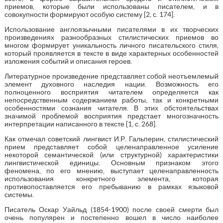
приемов, которые были использованы писателем, и в
совокупности формируют особую систему [2, с. 174].
Использование англоязычными писателями в их творческих
произведениях разнообразных стилистических приемов во
многом формирует уникальность личного писательского стиля,
который проявляется в тексте в виде характерных особенностей
изложения событий и описания героев.
Литературное произведение представляет собой неотъемлемый
элемент духовного наследия нации. Возможность его
полноценного восприятия читателем определяется как
непосредственным содержанием работы, так и конкретными
особенностями сознания читателя. В этих обстоятельствах
значимой проблемой восприятия предстает многозначность
интерпретации написанного в тексте [1, с. 268].
Как отмечал советский лингвист И.Р. Гальперин, стилистический
прием представляет собой целенаправленное усиление
некоторой семантической (или структурной) характеристики
лингвистической единицы. Основным признаком этого
феномена, по его мнению, выступает целенаправленность
использования конкретного элемента, которая
противопоставляется его пребыванию в рамках языковой
системы.
Писатель Оскар Уайльд (1854-1900) после своей смерти был
очень популярен и постепенно вошел в число наиболее