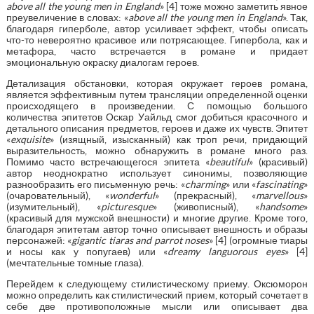
above all the young men in England
» [4] тоже можно заметить явное
преувеличение в словах: «
above all the young men in England
». Так,
благодаря гиперболе, автор усиливает эффект, чтобы описать
что-то невероятно красивое или потрясающее. Гипербола, как и
метафора, часто встречается в романе и придает
эмоциональную окраску диалогам героев.
Детализация обстановки, которая окружает героев романа,
является эффективным путем трансляции определенной оценки
происходящего в произведении. С помощью большого
количества эпитетов Оскар Уайльд смог добиться красочного и
детального описания предметов, героев и даже их чувств. Эпитет
«
exquisite
» (изящный, изысканный) как троп речи, придающий
выразительность, можно обнаружить в романе много раз.
Помимо часто встречающегося эпитета «
beautiful
» (красивый)
автор неоднократно использует синонимы, позволяющие
разнообразить его письменную речь: «
charming
» или «
fascinating
»
(очаровательный), «
wonderful
» (прекрасный), «
marvellous
»
(изумительный), «
picturesque
» (живописный), «
handsome
»
(красивый для мужской внешности) и многие другие. Кроме того,
благодаря эпитетам автор точно описывает внешность и образы
персонажей: «
gigantic tiaras and parrot noses
» [4] (огромные тиары
и носы как у попугаев) или «
dreamy languorous eyes
» [4]
(мечтательные томные глаза).
Перейдем к следующему стилистическому приему. Оксюморон
можно определить как стилистический прием, который сочетает в
себе две противоположные мысли или описывает два