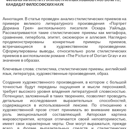
КАНДИДАТ ФИЛОСОФСКИХ НАУК
Аннотация. В статье проведен анализ стилистических приемов на
примере великого литературного произведения «Портрет
Дориана Грея» англоязычного писателя Оскара Уайльда.
Рассматриваются такие стилистические приемы как метафора,
сравнение, гипербола, эпитет, оксюморон и аллюзия. Наглядно
продемонстрированы конкретные примеры приемов,
встречающиеся в художественном произведении.
Сформулированы выводы, относительно роли стилистических
приемов в англоязычном романе «The Picture of Dorian Gray» и их
значение в образах.
Ключевые слова: стилистика, стилистические приемы, английский
язык, литература, художественные произведения, образ.
Создание художественного произведения, в котором с большой
точностью будут переданы ощущения и мысли персонажей,
требует высокого уровня владения литературной словесностью.
Потенциал, заложенный в таких творениях, позволяет проводить
детальные исследования выразительных способностей,
содержащихся в использованной лексике. По отношению к
художественной прозе стоит принимать во внимание важную
роль эмоциональной составляющей. Авторская картина
мировосприятия, которая отличается своей неповторимостью,
имеет свои характерные черты. Они могут выражаться, прежде
всего, в форме выразительных средств и стилистических