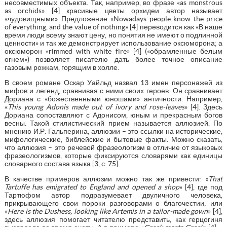
несовместимых объекта. Так, например, во фразе «as monstrous
as orchids» [4] красивые цветы орхидеи автор называет
«чудовищными». Предложение «Nowadays people know the price
of everything, and the value of nothing» [4] переводится как «В наше
время люди всему знают цену, но понятия не имеют о подлинной
ценности» и так же демонстрирует использование оксюморона; а
оксюморон «rimmed with white fire» [4] («обрамленные белым
огнем») позволяет писателю дать более точное описание
газовым рожкам, горящим в холле.
В своем романе Оскар Уайльд назвал 13 имен персонажей из
мифов и легенд, сравнивая с ними своих героев. Он сравнивает
Дориана с «божественными юношами» античности. Например,
«
This young Adonis made out of ivory and rose-leaves
» [4]. Здесь
Дориана сопоставляют с Адонисом, юным и прекрасным богов
весны. Такой стилистический прием называется аллюзией. По
мнению И.Р. Гальперина, аллюзии – это ссылки на исторические,
мифологические, библейские и бытовые факты. Можно сказать,
что аллюзия – это речевой фразеологизм в отличие от языковых
фразеологизмов, которые фиксируются словарями как единицы
словарного состава языка [3, с. 75].
В качестве примеров аллюзии можно так же привести: «
That
Tartuffe has emigrated to England and opened a shop
» [4], где под
Тартюфом автор подразумевает двуличного человека,
прикрывающего свои пороки разговорами о благочестии; или
«
Here is the Dushess, looking like Artemis in a tailor-made gown
» [4],
здесь аллюзия помогает читателю представить, как герцогиня