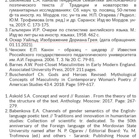
поэтического текста // Традиции и новаторство в
гуманитарных исследованиях: Сб. науч. тр. посвящ. 50-летию
ф-та иностр. яз. Мордов. гос. ун-та им. Н.П. Огарева / Редкол.:
Ю.М. Трофимова (отв. ред.) и др. Саранск: Изд-во Мордов. ун-
та, 2019. С. 173-175.
Гальперин И.Р. Очерки по стилистике английского языка. М.:
Изд-во лит-ры на иностр. языках, 1958. 462 с.
Оскар Уайльд: Изображение Дориана Грея.
(дата обращения:
01.11.2021).
Ченских Е.П. Канон – образец – шедевр // Известия
Российского государственного педагогического университета
им. А.И. Герцена. 2006. Т. 3. № 20. С. 79-81.
Barnes A.W. Post-Closet Masculinities in Early Modern England.
Associated University Press, 2019. 211 pages.
Buschendorf Ch. Gods and Heroes Revised: Mythological
Concepts of Masculinity in Contemporary Woman's Poetry //
American Studies 43.4. 2018. Page: 599-617.
Askold S.A. Concept and word // Russian . From the theory of to
the structure of the text. Anthology. Moscow: 2017. Page: 267-
279.
Babenkova E.A. Channels of gender semantics of the English-
language poetic text // Traditions and innovation in humanitarian
studies: Collection of scientific tr. dedicated. To the 50th
anniversary of the Foreign language of the Mordovian State
University named after N. P. Ogarev / Editorial Board: Yu. M.
Trofimova (ed.) and others - Saransk: Publishing House of