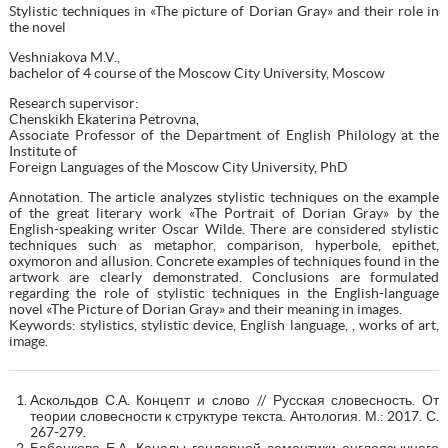
Stylistic techniques in «The picture of Dorian Gray» and their role in
the novel
Veshniakova M.V.,
bachelor of 4 course of the Moscow City University, Moscow
Research supervisor:
Chenskikh Ekaterina Petrovna,
Associate Professor of the Department of English Philology at the
Institute of
Foreign Languages of the Moscow City University, PhD
Annotation. The article analyzes stylistic techniques on the example
of the great literary work «The Portrait of Dorian Gray» by the
English-speaking writer Oscar Wilde. There are considered stylistic
techniques such as metaphor, comparison, hyperbole, epithet,
oxymoron and allusion. Concrete examples of techniques found in the
artwork are clearly demonstrated. Conclusions are formulated
regarding the role of stylistic techniques in the English-language
novel «The Picture of Dorian Gray» and their meaning in images.
Keywords: stylistics, stylistic device, English language, , works of art,
image.
Аскольдов С.А. Концепт и слово // Русская словесность. От
теории словесности к структуре текста. Антология. М.: 2017. С.
267-279.
Бабенкова Е.А. Каналы гендерной семантики англоязычного