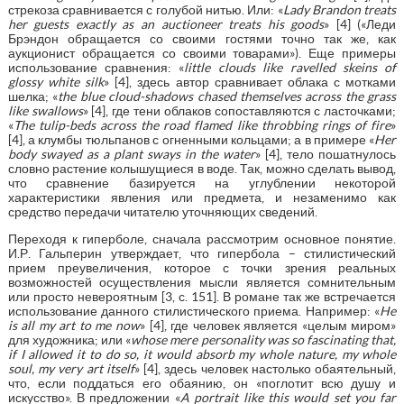
стрекоза сравнивается с голубой нитью. Или: «
Lady Brandon treats
her guests exactly as an auctioneer treats his goods
» [4] («Леди
Брэндон обращается со своими гостями точно так же, как
аукционист обращается со своими товарами»). Еще примеры
использование сравнения: «
little clouds like ravelled skeins of
glossy white silk
» [4], здесь автор сравнивает облака с мотками
шелка; «
the blue cloud-shadows chased themselves across the grass
like swallows
» [4], где тени облаков сопоставляются с ласточками;
«
The tulip-beds across the road flamed like throbbing rings of fire
»
[4], а клумбы тюльпанов с огненными кольцами; а в примере «
Her
body swayed as a plant sways in the water
» [4], тело пошатнулось
словно растение колышущиеся в воде. Так, можно сделать вывод,
что сравнение базируется на углублении некоторой
характеристики явления или предмета, и незаменимо как
средство передачи читателю уточняющих сведений.
Переходя к гиперболе, сначала рассмотрим основное понятие.
И.Р. Гальперин утверждает, что гипербола – стилистический
прием преувеличения, которое с точки зрения реальных
возможностей осуществления мысли является сомнительным
или просто невероятным [3, с. 151]. В романе так же встречается
использование данного стилистического приема. Например: «
He
is all my art to me now
» [4], где человек является «целым миром»
для художника; или «
whose mere personality was so fascinating that,
if I allowed it to do so, it would absorb my whole nature, my whole
soul, my very art itself
» [4], здесь человек настолько обаятельный,
что, если поддаться его обаянию, он «поглотит всю душу и
искусство». В предложении «
A portrait like this would set you far