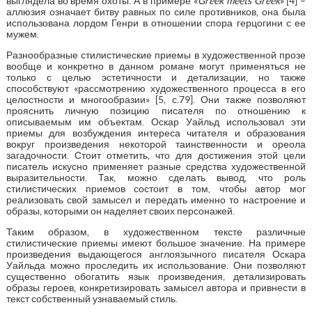
выглядела во время охоты. А в примере «
Greek meets Greek
» [4] –
аллюзия означает битву равных по силе противников, она была
использована лордом Генри в отношении спора герцогини с ее
мужем.
Разнообразные стилистические приемы в художественной прозе
вообще и конкретно в данном романе могут применяться не
только с целью эстетичности и детализации, но также
способствуют «рассмотрению художественного процесса в его
целостности и многообразии» [5, с.79]. Они также позволяют
прояснить личную позицию писателя по отношению к
описываемым им объектам. Оскар Уайльд использовал эти
приемы для возбуждения интереса читателя и образования
вокруг произведения некоторой таинственности и ореола
загадочности. Стоит отметить, что для достижения этой цели
писатель искусно применяет разные средства художественной
выразительности. Так, можно сделать вывод, что роль
стилистических приемов состоит в том, чтобы автор мог
реализовать свой замысел и передать именно то настроение и
образы, которыми он наделяет своих персонажей.
Таким образом, в художественном тексте различные
стилистические приемы имеют большое значение. На примере
произведения выдающегося англоязычного писателя Оскара
Уайльда можно проследить их использование. Они позволяют
существенно обогатить язык произведения, детализировать
образы героев, конкретизировать замысел автора и привнести в
текст собственный узнаваемый стиль.