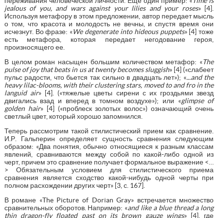
переживания человеческой личности. Еще один пример: «
Time is
jealous of you, and wars against your lilies and your roses
» [4].
Используя метафору в этом предложении, автор передает мысль
о том, что красота и молодость не вечны, и спустя время они
исчезнут. Во фразе: «
We degenerate into hideous puppets
» [4] тоже
есть метафора, которая передает негодование героя,
произносящего ее.
В целом роман насыщен большим количеством метафор: «
The
pulse of joy that beats in us at twenty becomes sluggish
» [4] («слабеет
пульс радости, что бьется так сильно в двадцать лет»); «
...and the
heavy lilac-blooms, with their clustering stars, moved to and fro in the
languid air
» [4]. («тяжелые цветы сирени с их гроздьями звезд
двигались взад и вперед в томном воздухе»); или «
glimpse of
golden hair
» [4] («проблеск золотых волос») означающий очень
светлый цвет, который хорошо запомнился.
Теперь рассмотрим такой стилистический прием как сравнение.
И.Р. Гальперин определяет сущность сравнения следующим
образом: «Два понятия, обычно относящиеся к разным классам
явлений, сравниваются между собой по какой-либо одной из
черт, причем это сравнение получает формальное выражение <…
> Обязательным условием для стилистического приема
сравнения является сходство какой-нибудь одной черты при
полном расхождении других черт» [3, с. 167].
В романе «The Picture of Dorian Gray» встречается множество
сравнительных оборотов. Например: «
and like a blue thread a long
thin dragon-fly floated past on its brown gauze wings
» [4], где