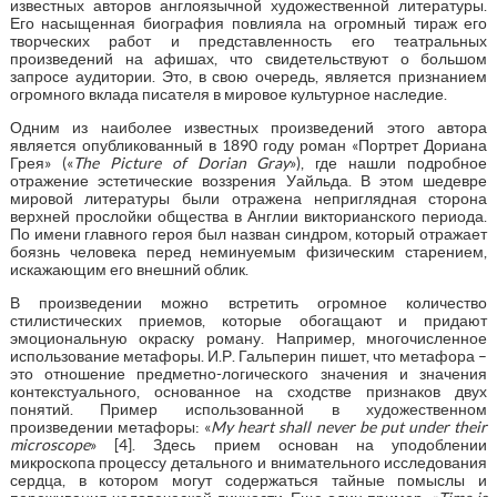
известных авторов англоязычной художественной литературы.
Его насыщенная биография повлияла на огромный тираж его
творческих работ и представленность его театральных
произведений на афишах, что свидетельствуют о большом
запросе аудитории. Это, в свою очередь, является признанием
огромного вклада писателя в мировое культурное наследие.
Одним из наиболее известных произведений этого автора
является опубликованный в 1890 году роман «Портрет Дориана
Грея» («
The Picture of Dorian Gray
»), где нашли подробное
отражение эстетические воззрения Уайльда. В этом шедевре
мировой литературы были отражена неприглядная сторона
верхней прослойки общества в Англии викторианского периода.
По имени главного героя был назван синдром, который отражает
боязнь человека перед неминуемым физическим старением,
искажающим его внешний облик.
В произведении можно встретить огромное количество
стилистических приемов, которые обогащают и придают
эмоциональную окраску роману. Например, многочисленное
использование метафоры. И.Р. Гальперин пишет, что метафора –
это отношение предметно-логического значения и значения
контекстуального, основанное на сходстве признаков двух
понятий. Пример использованной в художественном
произведении метафоры: «
My heart shall never be put under their
microscope
» [4]. Здесь прием основан на уподоблении
микроскопа процессу детального и внимательного исследования
сердца, в котором могут содержаться тайные помыслы и