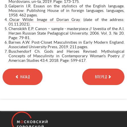
Mordovians. un-ta, 2019. Page: 173-175.
Galperin I.R. Essays on the stylistics of the English language.
Moscow: Publishing House of in foreign languages. languages,
1958. 462 pages.
.Oscar Wilde: Image of Dorian Gray.
(date of the address:
01.11.2021).
Chenskikh E.P. Canon – sample - masterpiece // Izvestia of the A.I.
Herzen Russian State Pedagogical University. 2006. Vol. 3. № 20.
Page: 79-81.
Barnes A.W. Post-Closet Masculinities in Early Modern England.
Associated University Press, 2019. 211 pages.
Buschendorf Ch. Gods and Heroes Revised: Mythological
Concepts of Masculinity in Contemporary Woman's Poetry //
American Studies 43.4. 2018. Page: 599-617.
НАЗАД
ВПЕРЕД