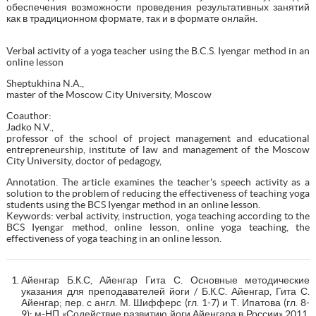
обеспечения возможности проведения результативных занятий
как в традиционном формате, так и в формате онлайн.
Verbal activity of a yoga teacher using the B.C.S. Iyengar method in an
online lesson
Sheptukhina N.A.,
master of the Moscow City University, Moscow
Coauthor:
Jadko N.V.,
professor of the school of project management and educational
entrepreneurship, institute of law and management of the Moscow
City University, doctor of pedagogy,
Аnnotation. The article examines the teacher's speech activity as a
solution to the problem of reducing the effectiveness of teaching yoga
students using the BCS Iyengar method in an online lesson.
Keywords: verbal activity, instruction, yoga teaching according to the
BCS Iyengar method, online lesson, online yoga teaching, the
effectiveness of yoga teaching in an online lesson.
Айенгар Б.К.С, Айенгар Гита С. Основные методические
указания для преподавателей йоги / Б.К.С. Айенгар, Гита С.
Айенгар; пер. с англ. М. Шифферс (гл. 1-7) и Т. Ипатова (гл. 8-
9); м-НП «Содействие развитию йоги Айенгара в России» 2011.