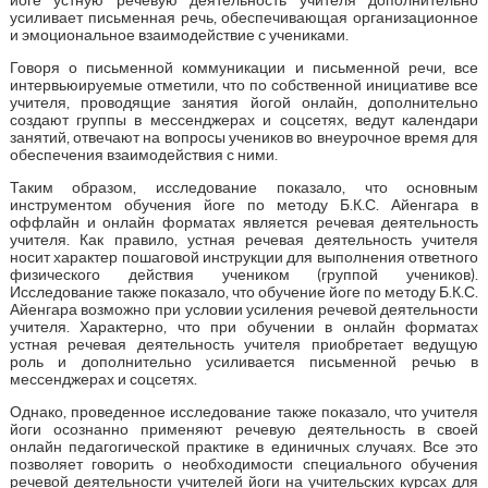
усиливает письменная речь, обеспечивающая организационное
и эмоциональное взаимодействие с учениками.
Говоря о письменной коммуникации и письменной речи, все
интервьюируемые отметили, что по собственной инициативе все
учителя, проводящие занятия йогой онлайн, дополнительно
создают группы в мессенджерах и соцсетях, ведут календари
занятий, отвечают на вопросы учеников во внеурочное время для
обеспечения взаимодействия с ними.
Таким образом, исследование показало, что основным
инструментом обучения йоге по методу Б.К.С. Айенгара в
оффлайн и онлайн форматах является речевая деятельность
учителя. Как правило, устная речевая деятельность учителя
носит характер пошаговой инструкции для выполнения ответного
физического действия учеником (группой учеников).
Исследование также показало, что обучение йоге по методу Б.К.С.
Айенгара возможно при условии усиления речевой деятельности
учителя. Характерно, что при обучении в онлайн форматах
устная речевая деятельность учителя приобретает ведущую
роль и дополнительно усиливается письменной речью в
мессенджерах и соцсетях.
Однако, проведенное исследование также показало, что учителя
йоги осознанно применяют речевую деятельность в своей
онлайн педагогической практике в единичных случаях. Все это
позволяет говорить о необходимости специального обучения
речевой деятельности учителей йоги на учительских курсах для