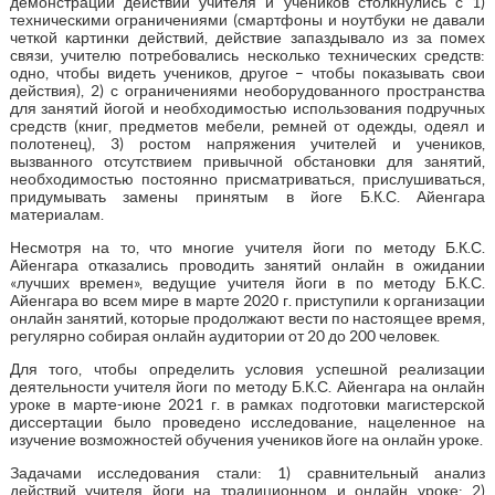
демонстрации действий учителя и учеников столкнулись с 1)
техническими ограничениями (смартфоны и ноутбуки не давали
четкой картинки действий, действие запаздывало из за помех
связи, учителю потребовались несколько технических средств:
одно, чтобы видеть учеников, другое – чтобы показывать свои
действия), 2) с ограничениями необорудованного пространства
для занятий йогой и необходимостью использования подручных
средств (книг, предметов мебели, ремней от одежды, одеял и
полотенец), 3) ростом напряжения учителей и учеников,
вызванного отсутствием привычной обстановки для занятий,
необходимостью постоянно присматриваться, прислушиваться,
придумывать замены принятым в йоге Б.К.С. Айенгара
материалам.
Несмотря на то, что многие учителя йоги по методу Б.К.С.
Айенгара отказались проводить занятий онлайн в ожидании
«лучших времен», ведущие учителя йоги в по методу Б.К.С.
Айенгара во всем мире в марте 2020 г. приступили к организации
онлайн занятий, которые продолжают вести по настоящее время,
регулярно собирая онлайн аудитории от 20 до 200 человек.
Для того, чтобы определить условия успешной реализации
деятельности учителя йоги по методу Б.К.С. Айенгара на онлайн
уроке в марте-июне 2021 г. в рамках подготовки магистерской
диссертации было проведено исследование, нацеленное на
изучение возможностей обучения учеников йоге на онлайн уроке.
Задачами исследования стали: 1) сравнительный анализ
действий учителя йоги на традиционном и онлайн уроке; 2)