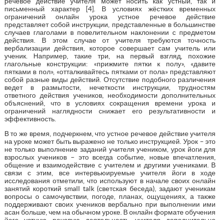
речевое действие учителя может носить как устный, так и
письменный характер [4]. В условиях жёстких временных
ограничений онлайн урока устное речевое действие
представляет собой инструкции, представленные в большинстве
случаев глаголами в повелительном наклонении с предметом
действия. В этом случае от учителя требуются точность
вербализации действия, которое совершает сам учитель или
ученик. Например, такие три, на первый взгляд, похожие
глагольные конструкции: «прижмите пятки к полу», «давите
пятками в пол», «отталкивайтесь пятками от пола» представляют
собой разные виды действий. Отсутствие подобного различения
ведет в размытости, нечеткости инструкции, трудностям
ответного действия учеников, необходимости дополнительных
объяснений, что в условиях сокращения времени урока и
ограничений наглядности снижает его результативности и
эффективность.
В то же время, подчеркнем, что устное речевое действие учителя
на уроке может быть выражено не только инструкцией. Урок – это
не только выполнение заданий учителя учеником, урок йоги для
взрослых учеников – это всегда событие, новые впечатления,
общение и взаимодействие с учителем и другими учениками. В
связи с этим, все интервьюируемые учителя йоги в ходе
исследования отметили, что используют в начале своих онлайн
занятий короткий small talk (светская беседа), задают ученикам
вопросы о самочувствии, погоде, планах, ощущениях, а также
поддерживают своих учеников вербально при выполнении ими
асан больше, чем на обычном уроке. В онлайн формате обучения
йоге устную речевую деятельность учителя дополнительно