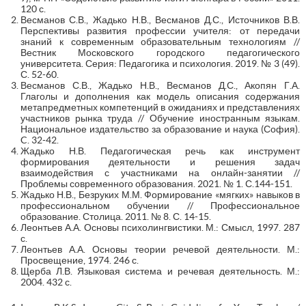
120 с.
Весманов С.В., Жадько Н.В., Весманов Д.С., Источников В.В.
Перспективы развития профессии учителя: от передачи
знаний к современным образовательным технологиям //
Вестник Московского городского педагогического
университета. Серия: Педагогика и психология. 2019. № 3 (49).
С. 52-60.
Весманов С.В., Жадько Н.В., Весманов Д.С., Акопян Г.А.
Глаголы и дополнения как модель описания содержания
метапредметных компетенций в ожиданиях и представлениях
участников рынка труда // Обучение иностранным языкам.
Национальное издательство за образование и наука (София).
C. 32-42.
Жадько Н.В. Педагогическая речь как инструмент
формирования деятельности и решения задач
взаимодействия с участниками на онлайн-занятии //
Проблемы современного образования. 2021. № 1. С.144-151.
Жадько Н.В., Безруких М.М. Формирование «мягких» навыков в
профессиональном обучении // Профессиональное
образование. Столица. 2011. № 8. С. 14-15.
Леонтьев А.А. Основы психолингвистики. М.: Смысл, 1997. 287
с.
Леонтьев А.А. Основы теории речевой деятельности. М.:
Просвещение, 1974. 246 с.
Щерба Л.В. Языковая система и речевая деятельность. М.:
2004. 432 с.