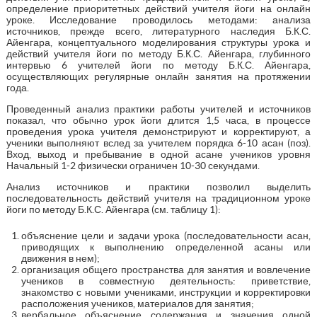
определение приоритетных действий учителя йоги на онлайн
уроке. Исследование проводилось методами: анализа
источников, прежде всего, литературного наследия Б.К.С.
Айенгара, концептуального моделирования структуры урока и
действий учителя йоги по методу Б.К.С. Айенгара, глубинного
интервью 6 учителей йоги по методу Б.К.С. Айенгара,
осуществляющих регулярные онлайн занятия на протяжении
года.
Проведенный анализ практики работы учителей и источников
показал, что обычно урок йоги длится 1,5 часа, в процессе
проведения урока учителя демонстрируют и корректируют, а
ученики выполняют вслед за учителем порядка 6-10 асан (поз).
Вход, выход и пребывание в одной асане учеников уровня
Начальный 1-2 физически ограничен 10-30 секундами.
Анализ источников и практики позволил выделить
последовательность действий учителя на традиционном уроке
йоги по методу Б.К.С. Айенгара (см. таблицу 1):
объяснение цели и задачи урока (последовательности асан,
приводящих к выполнению определенной асаны или
движения в нем);
организация общего пространства для занятия и вовлечение
учеников в совместную деятельность: приветствие,
знакомство с новыми учениками, инструкции и корректировки
расположения учеников, материалов для занятия;
вербальное объяснение содержания и значения одной