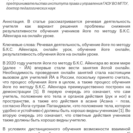
предпринимательства института права и управления ГАОУ ВО МГПУ,
доктор педагогических наук
Аннотация. В статье рассматривается речевая деятельность
учителя как вариант решения проблемы снижения
результативности обучения учеников йоге по методу Б.К.С.
Айенгара на онлайн уроке.
Ключевые слова: Речевая деятельность, обучение йоге по методу
Б.К.С. Айенгара, онлайн урок, обучение йоге онлайн,
результативность обучения йоге на онлайн уроке.
В 2020 году учителя йоги по методу Б.К.С. Айенгара во всем мире
(далее – ЙА) впервые стали вести занятия йогой онлайн.
Необходимость проведения онлайн занятий стала настоящим
вызовом для учителей ЙА в России, поскольку принято считать,
что процесс обучения йоге в целом, а также процесс обучения
йоге по методу Б.К.С. Айенгара преимущественно построен на
демонстрации [1]. В первую очередь это означает, что сам
учитель, положение его тела и органов действия (рук и ног) в
пространстве, а также его действия в асане (Асана – поза,
согласно Йога-сутрам Патанджали, «это положение тела, которое
удобно и устойчиво») должны быть хорошо видны ученикам [1]. Во
вторую очередь это означает, что ответные действия учеников
также должны быть хорошо видны учителю.
В условиях дистанционного обучения возможности взаимной