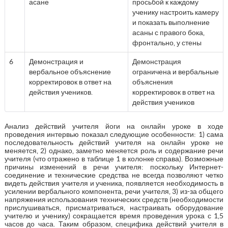
асане
просьбой к каждому
ученику настроить камеру
и показать выполнение
асаны с правого бока,
фронтально, у стены
6
Демонстрация и
Демонстрация
вербальное объяснение
ограничена и вербальные
корректировок в ответ на
объяснения
действия учеников.
корректировок в ответ на
действия учеников
Анализ действий учителя йоги на онлайн уроке в ходе
проведения интервью показал следующие особенности: 1) сама
последовательность действий учителя на онлайн уроке не
меняется, 2) однако, заметно меняется роль и содержание речи
учителя (что отражено в таблице 1 в колонке справа). Возможные
причины изменений в речи учителя: поскольку Интернет-
соединение и технические средства не всегда позволяют четко
видеть действия учителя и ученика, появляется необходимость в
усилении вербального компонента, речи учителя, 3) из-за общего
напряжения использования технических средств (необходимости
прислушиваться, присматриваться, настраивать оборудование
учителю и ученику) сокращается время проведения урока с 1,5
часов до часа. Таким образом, специфика действий учителя в