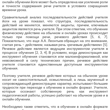
онлайн обучении йоге может быть определена как усиление роли
и точности содержания речи учителя в условиях сокращения
времени урока.
Сравнительный анализ последовательности действий учителя
йоги на уроке показал, что структура, последовательность
действий не меняется, меняются акценты, причем, ключевым
акцентом является речь учителя. При этом отметим, что обучение
физическому действию на обычном и онлайн уроках происходит
только при помощи речи, речевого действия [5, 6, 7].
Показательно, что еще А.А. Леонтьев обращал на это внимание,
считая речь – действием, называя речь «речевым действием» [5].
Речевое действие является ведущим инструментом учителя в
процессе обучения [2, 3, 4]. В условиях, когда демонстрация как
инструмент обучения становится или малоинформативной, или
невозможной в силу технических причин, речевое действие
учителя становится единственным доступным инструментом
обучения.
Поэтому учителя, речевое действие которых на обычном уроке
носит не самостоятельный, осмысленный, а лишь заученный и
сопровождающий демонстрацию характер, испытывают большие
трудности при переходе к обучению в онлайн формат. Учителя,
которые осознают собственную речь как инструмент
педагогической работы, успешно работают на обычном уроке и в
онлайн обучении.
Необходимо также отметить, что в обучении в онлайн формате