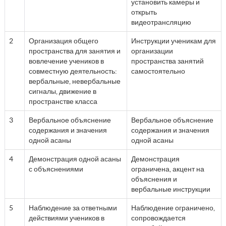
установить камеры и
открыть
видеотрансляцию
2
Организация общего
Инструкции ученикам для
пространства для занятия и
организации
вовлечение учеников в
пространства занятий
совместную деятельность:
самостоятельно
вербальные, невербальные
сигналы, движение в
пространстве класса
3
Вербальное объяснение
Вербальное объяснение
содержания и значения
содержания и значения
одной асаны
одной асаны
4
Демонстрация одной асаны
Демонстрация
с объяснениями
ограничена, акцент на
объяснения и
вербальные инструкции
5
Наблюдение за ответными
Наблюдение ограничено,
действиями учеников в
сопровождается