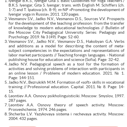
Iyengar B.K.S., Iyengar Gita S. Basic Guidelines for Yoga Teachers /
B.K.S. Iyengar, Gita S. Iyengar; trans. with English M. Schiffers (ch.
1-7) and T. Ipatova (ch. 8-9); m-NP «Promoting the development of
Iyengar yoga in Russia», 2011. 120 pages.
Vesmanov S.V., Jadko N.V., Vesmanov D.S., Sources V.V. Prospects
for the development of the teaching profession: from the transfer
of knowledge to modern educational technologies // Bulletin of
the Moscow City Pedagogical University. Series: Pedagogy and
Psychology. 2019. № 3 (49). Page: 52-60.
Vesmanov S.V., Jadko N.V., Vesmanov D.S., Hakobyan G.A. Verbs
and additions as a model for describing the content of meta-
subject competencies in the expectations and representations of
labor market participants // Teaching foreign languages. - National
publishing house for education and science (Sofia). Page: 32-42.
Jadko N.V. Pedagogical speech as a tool for the formation of
activities and solving problems of interaction with participants in
an online lesson / Problems of modern education. 2021. № 1.
Page: 144-151.
Jadko N.V., Bezrukikh M.M. Formation of «soft» skills in vocational
training // Professional education. Capital. 2011. № 8. Page: 14-
15.
Leontiev A.A. Osnovy psikholinguisticiki. Moscow: Smyslov, 1997.
287 pages.
Leontiev A.A. Osnovy theory of speech activity. Moscow:
Prosveshchenie, 1974. 246 pages.
Shcherba L.V. Yazykovaya sistema i rechevaya activity. Moscow:
2004. 432 pages.