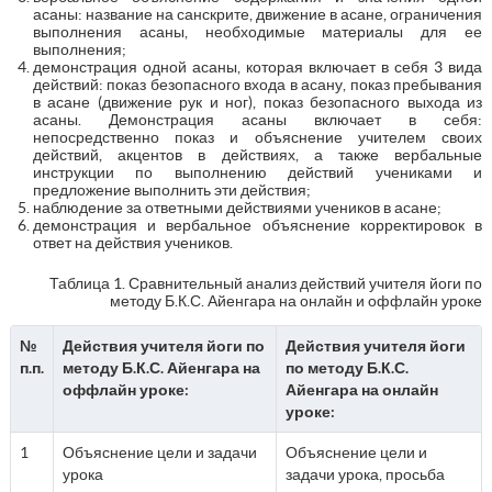
асаны: название на санскрите, движение в асане, ограничения
выполнения асаны, необходимые материалы для ее
выполнения;
демонстрация одной асаны, которая включает в себя 3 вида
действий: показ безопасного входа в асану, показ пребывания
в асане (движение рук и ног), показ безопасного выхода из
асаны. Демонстрация асаны включает в себя:
непосредственно показ и объяснение учителем своих
действий, акцентов в действиях, а также вербальные
инструкции по выполнению действий учениками и
предложение выполнить эти действия;
наблюдение за ответными действиями учеников в асане;
демонстрация и вербальное объяснение корректировок в
ответ на действия учеников.
Таблица 1. Сравнительный анализ действий учителя йоги по
методу Б.К.С. Айенгара на онлайн и оффлайн уроке
№
Действия учителя йоги по
Действия учителя йоги
п.п.
методу Б.К.С. Айенгара на
по методу Б.К.С.
оффлайн уроке:
Айенгара на онлайн
уроке:
1
Объяснение цели и задачи
Объяснение цели и
урока
задачи урока, просьба