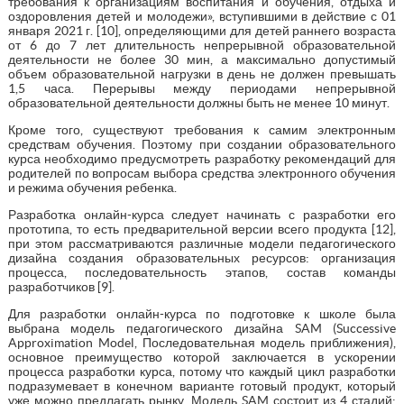
требования к организациям воспитания и обучения, отдыха и
оздоровления детей и молодежи», вступившими в действие с 01
января 2021 г. [10], определяющими для детей раннего возраста
от 6 до 7 лет длительность непрерывной образовательной
деятельности не более 30 мин, а максимально допустимый
объем образовательной нагрузки в день не должен превышать
1,5 часа. Перерывы между периодами непрерывной
образовательной деятельности должны быть не менее 10 минут.
Кроме того, существуют требования к самим электронным
средствам обучения. Поэтому при создании образовательного
курса необходимо предусмотреть разработку рекомендаций для
родителей по вопросам выбора средства электронного обучения
и режима обучения ребенка.
Разработка онлайн-курса следует начинать с разработки его
прототипа, то есть предварительной версии всего продукта [12],
при этом рассматриваются различные модели педагогического
дизайна создания образовательных ресурсов: организация
процесса, последовательность этапов, состав команды
разработчиков [9].
Для разработки онлайн-курса по подготовке к школе была
выбрана модель педагогического дизайна SAM (Successive
Approximation Model, Последовательная модель приближения),
основное преимущество которой заключается в ускорении
процесса разработки курса, потому что каждый цикл разработки
подразумевает в конечном варианте готовый продукт, который
уже можно предлагать рынку. Модель SAM состоит из 4 стадий: