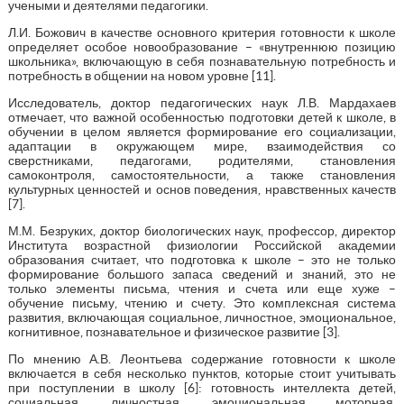
учеными и деятелями педагогики.
Л.И. Божович в качестве основного критерия готовности к школе
определяет особое новообразование – «внутреннюю позицию
школьника», включающую в себя познавательную потребность и
потребность в общении на новом уровне [11].
Исследователь, доктор педагогических наук Л.В. Мардахаев
отмечает, что важной особенностью подготовки детей к школе, в
обучении в целом является формирование его социализации,
адаптации в окружающем мире, взаимодействия со
сверстниками, педагогами, родителями, становления
самоконтроля, самостоятельности, а также становления
культурных ценностей и основ поведения, нравственных качеств
[7].
М.М. Безруких, доктор биологических наук, профессор, директор
Института возрастной физиологии Российской академии
образования считает, что подготовка к школе – это не только
формирование большого запаса сведений и знаний, это не
только элементы письма, чтения и счета или еще хуже –
обучение письму, чтению и счету. Это комплексная система
развития, включающая социальное, личностное, эмоциональное,
когнитивное, познавательное и физическое развитие [3].
По мнению А.В. Леонтьева содержание готовности к школе
включается в себя несколько пунктов, которые стоит учитывать
при поступлении в школу [6]: готовность интеллекта детей,
социальная, личностная, эмоциональная моторная,