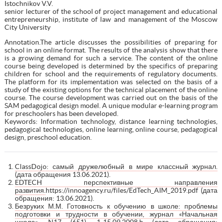
Istochnikov V.V.
senior lecturer of the school of project management and educational
entrepreneurship, institute of law and management of the Moscow
City University
Аnnotation.The article discusses the possibilities of preparing for
school in an online format. The results of the analysis show that there
is a growing demand for such a service. The content of the online
course being developed is determined by the specifics of preparing
children for school and the requirements of regulatory documents.
The platform for its implementation was selected on the basis of a
study of the existing options for the technical placement of the online
course. The course development was carried out on the basis of the
SAM pedagogical design model. A unique modular e-learning program
for preschoolers has been developed.
Keywords: Information technology, distance learning technologies,
pedagogical technologies, online learning, online course, pedagogical
design, preschool education.
ClassDojo: самый дружелюбный в мире классный журнал.
(дата обращения 13.06.2021).
EDTECH перспективные направления
развития.
https://innoagency.ru/files/EdTech_AIM_2019.pdf (дата
обращения: 13.06.2021).
Безруких М.М. Готовность к обучению в школе: проблемы
подготовки и трудности в обучении, журнал «Начальная
школа», N17 (651), 1-15.09.2008.
h (дата обращения: