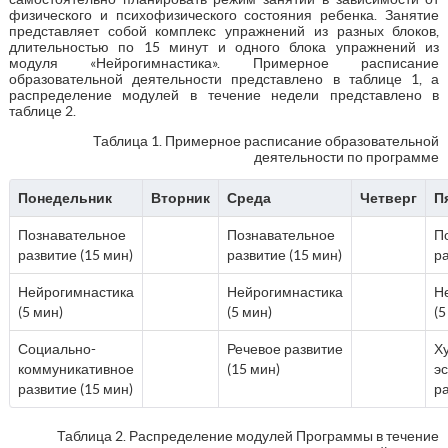
физического и психофизического состояния ребенка. Занятие
представляет собой комплекс упражнений из разных блоков,
длительностью по 15 минут и одного блока упражнений из
модуля «Нейрогимнастика». Примерное расписание
образовательной деятельности представлено в таблице 1, а
распределение модулей в течение недели представлено в
таблице 2.
Таблица 1. Примерное расписание образовательной
деятельности по программе
Понедельник
Вторник
Среда
Четверг
П
Познавательное
Познавательное
П
развитие (15 мин)
развитие (15 мин)
ра
Нейрогимнастика
Нейрогимнастика
Н
(5 мин)
(5 мин)
(5
Социально-
Речевое развитие
Х
коммуникативное
(15 мин)
э
развитие (15 мин)
ра
Таблица 2. Распределение модулей Программы в течение