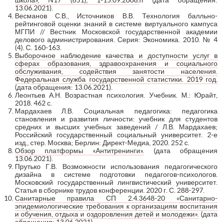
13.06.2021).
Весманов С.В., Источников В.В. Технология балльно-
рейтинговой оценки знаний в системе виртуального кампуса
МГПИ // Вестник Московской государственной академии
делового администрирования. Серия: Экономика. 2010. № 4
(4). С. 160-163.
Выборочное наблюдение качества и доступности услуг в
сферах образования, здравоохранения и социального
обслуживания, содействия занятости населения.
Федеральная служба государственной статистики. 2019 год.
(дата обращения: 13.06.2021).
Леонтьев А.Н. Возрастная психология. Учебник. М.: Юрайт,
2018. 462 с.
Мардахаев Л.В. Социальная педагогика: педагогика
становления и развития личности: учебник для студентов
средних и высших учебных заведений / Л.В. Мардахаев;
Российский государственный социальный университет. 2-е
изд., стер. Москва; Берлин: Директ-Медиа, 2020. 252 с.
Обзор платформы «Антитренинги».
(дата обращения
13.06.2021).
Прутько Г.В. Возможности использования педагогического
дизайна в системе подготовки педагогов-психологов.
Московский государственный лингвистический университет.
Статья в сборнике трудов конференции. 2020 г. С. 288-297.
Санитарные правила СП 2.4.3648-20 «Санитарно-
эпидемиологические требования к организациям воспитания
и обучения, отдыха и оздоровления детей и молодежи».
(дата
обращения: 13.06.2021).