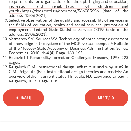
requirements for organizations for the upbringing and education,
recreation and rehabilitation of children and
youth».
https://docs.cntd.ru/document/566085656 (date of the
address: 13.06.2021).
Selective observation of the quality and accessibility of services in
the fields of education, health and social services, promotion of
employment. Federal State Statistics Service. 2019.
(date of the
address: 13.06.2021).
Vesmanov S.V., Sources V.V. Technology of point-rating assessment
of knowledge in the system of the MGPI virtual campus // Bulletin
of the Moscow State Academy of Business Administration. Series:
Economics. 2010. № 4 (4). Page: 160-163.
Bozovic L.I. Personality Formation Challenges. Moscow, 1995. 223
pages.
Reigeluth C.M. Instructional design: What it is and why is it? In
C.M. Reigeluth (Ed.), Instructional design theories and models: An
overview oftheir current status Hillsdale, NJ: Lawrence Erlbaum.
Reigeluth, 2016. Page: 3-36.
НАЗАД
ВПЕРЕД