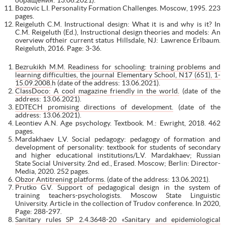
Bozovic L.I. Personality Formation Challenges. Moscow, 1995. 223
pages.
Reigeluth C.M. Instructional design: What it is and why is it? In
C.M. Reigeluth (Ed.), Instructional design theories and models: An
overview oftheir current status Hillsdale, NJ: Lawrence Erlbaum.
Reigeluth, 2016. Page: 3-36.
Bezrukikh M.M. Readiness for schooling: training problems and
learning difficulties, the journal Elementary School, N17 (651), 1-
15.09.2008.
h (date of the address: 13.06.2021).
ClassDoco: A cool magazine friendly in the world.
(date of the
address: 13.06.2021).
EDTECH promising directions of development.
(date of the
address: 13.06.2021).
Leontiev A.N. Age psychology. Textbook. M.: Ewright, 2018. 462
pages.
Mardakhaev L.V. Social pedagogy: pedagogy of formation and
development of personality: textbook for students of secondary
and higher educational institutions/L.V. Mardakhaev; Russian
State Social University. 2nd ed., Erased. Moscow; Berlin: Director-
Media, 2020. 252 pages.
Obzor Antitrening platforms.
(date of the address: 13.06.2021).
Prutko G.V. Support of pedagogical design in the system of
training teachers-psychologists. Moscow State Linguistic
University. Article in the collection of Trudov conference. In 2020,
Page: 288-297.
Sanitary rules SP 2.4.3648-20 «Sanitary and epidemiological