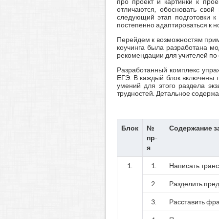
про проект и картинки к прое
отличаются, обосновать свой
следующий этап подготовки к 
постепенно адаптироваться к н
Перейдем к возможностям приме
коучинга была разработана мо
рекомендации для учителей по
Разработанный комплекс упраж
ЕГЭ. В каждый блок включены 
умений для этого раздела эк
трудностей. Детальное содержа
Блок
№
Содержание з
пр-
я
1.
1.
Написать транс
2.
Разделить пред
3.
Расставить фра