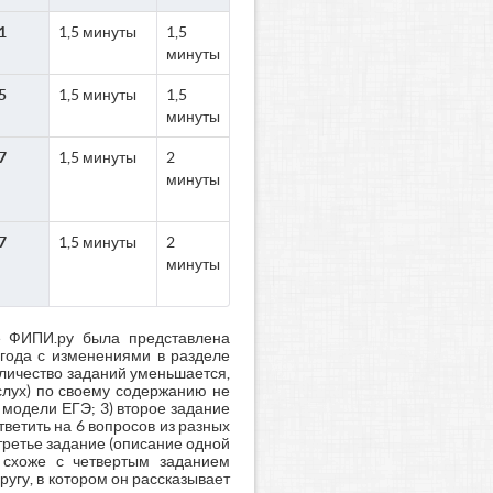
1
1,5 минуты
1,5
минуты
5
1,5 минуты
1,5
минуты
7
1,5 минуты
2
минуты
7
1,5 минуты
2
минуты
е ФИПИ.ру была представлена
 года с изменениями в разделе
оличество заданий уменьшается,
слух) по своему содержанию не
 модели ЕГЭ; 3) второе задание
ветить на 6 вопросов из разных
третье задание (описание одной
» схоже с четвертым заданием
угу, в котором он рассказывает