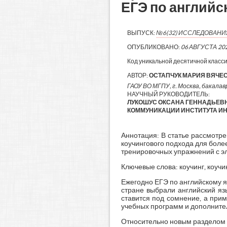
ЕГЭ по английс
ВЫПУСК:
№6(32) ИССЛЕДОВАН
ОПУБЛИКОВАНО:
06 АВГУСТА 20
Код уникальной десятичной класс
АВТОР:
ОСТАПЧУК МАРИЯ ВЯЧЕ
ГАОУ ВО МГПУ, г. Москва, бакалавр
НАУЧНЫЙ РУКОВОДИТЕЛЬ:
ЛУКОШУС ОКСАНА ГЕННАДЬЕВН
КОММУНИКАЦИИ ИНСТИТУТА ИН
Аннотация: В статье рассмотр
коучингового подхода для боле
тренировочных упражнений с э
Ключевые слова: коучинг, коуч
Ежегодно ЕГЭ по английскому яз
стране выбрали английский яз
ставится под сомнение, а при
учебных программ и дополните
Относительно новым разделом Е