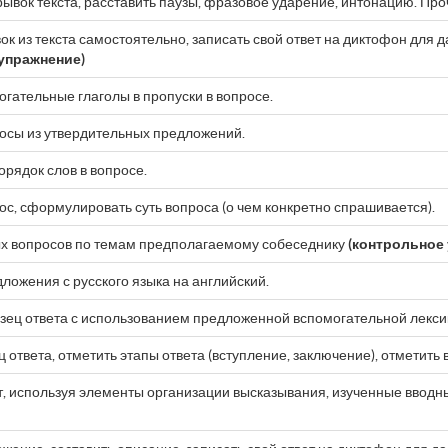
ывок текста, расставить паузы, фразовое ударение, интонацию. Проч
ок из текста самостоятельно, записать свой ответ на диктофон для
упражнение)
огательные глаголы в пропуски в вопросе.
осы из утвердительных предложений.
орядок слов в вопросе.
ос, сформулировать суть вопроса (о чем конкретно спрашивается).
ых вопросов по темам предполагаемому собеседнику
(контрольное 
ложения с русского языка на английский.
зец ответа с использованием предложенной вспомогательной лекси
ц ответа, отметить этапы ответа (вступление, заключение), отметить
т, используя элементы организации высказывания, изученные вводны