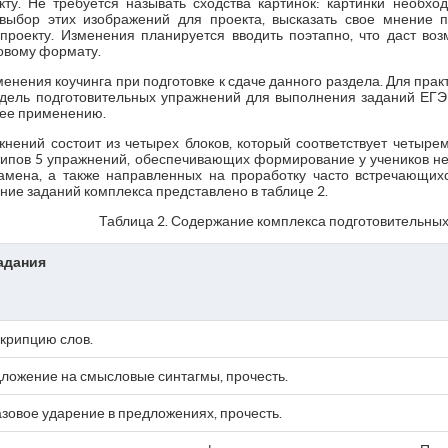
кту. Не требуется называть сходства картинок: картинки необход
 выбор этих изображений для проекта, высказать свое мнение 
проекту. Изменения планируется вводить поэтапно, что даст во
овому формату.
нения коучинга при подготовке к сдаче данного раздела. Для пра
дель подготовительных упражнений для выполнения заданий ЕГЭ 
 ее применению.
нений состоит из четырех блоков, который соответствует четырем
типов 5 упражнений, обеспечивающих формирование у учеников н
замена, а также направленных на проработку часто встречающих
ние заданий комплекса представлено в таблице 2.
Таблица 2. Содержание комплекса подготовительных
адания
крипцию слов.
ложение на смысловые синтагмы, прочесть.
зовое ударение в предложениях, прочесть.