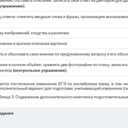
жение, составить описание, записать свой ответ на диктофон для д
упражнение).
ц ответа: отметить вводные слова и фразы, организацию высказыва
.
у изображений, сходства и различия.
пление и краткое описание картинок.
 и обосновать свое мнение по предложенному вопросу и его обос
ние в полном объёме: сравнить две фотографии по плану, записать 
нализа
(контрольное упражнение).
гается постепенное изменение ЕГЭ по английскому языку, в том ч
ополнительный вариант для подготовки, учитывающий изменения (см.
блица 3. Содержание дополнительного комплекса подготовительных
адания