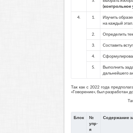
5.
Выбрать изобра
(контрольное 
4.
1.
Изучить образе
на каждый этап
2.
Определить тем
3.
Составить всту
4.
Сформулировать
5.
Выполнить зада
дальнейшего а
Так как с 2022 года предпола
«Говорение», был разработан д
Та
Блок
№
Содержание з
упр-
я