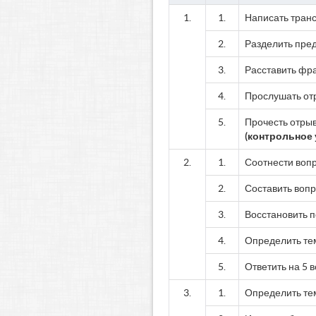
1.
1.
Написать транс
2.
Разделить пред
3.
Расставить фра
4.
Прослушать отр
5.
Прочесть отрыв
(контрольное
2.
1.
Соотнести вопр
2.
Составить воп
3.
Восстановить п
4.
Определить тем
5.
Ответить на 5 
3.
1.
Определить тем