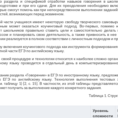
ого раздела и спецификой отработки навыков говорения в школе
одготовке и при его сдаче. Для их преодоления необходимо вклю
рые смогут помочь как при непосредственном выполнении заданий э
стей, возникающих перед экзаменом.
й части учащиеся имеют некоторую свободу творческого самовыр
ным может оказаться коучинговый подход. Во-первых, помимо н
т школьников правильно ставить цели и самостоятельно делать 
ссом и планировать свою деятельность, а также привносить в нее 
ии реализуется в полном соответствии с личностным подходом и при
ьзу включения коучингового подхода как инструмента формировани
тной части ЕГЭ по английскому языку.
своей процедуре и технологии относится к наиболее сложно орган
ному языку проводится в отдельный день в компьютеризированн
жание раздела «Говорение» в ЕГЭ по иностранному языку, предлож
к ЕГЭ по английскому языку. Технология выполнения тестовых 
м. таблицу 1) [2, с. 15]. В частности, из этой таблицы представляе
жет получить за выполнение каждого конкретного задания.
Таблица 1. Стру
Уровень
сложности