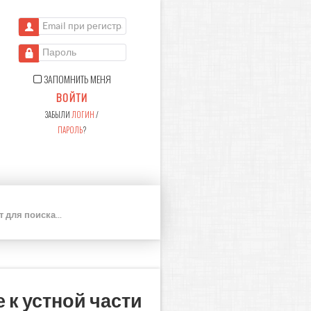
Email при регистрации
Пароль
ЗАПОМНИТЬ МЕНЯ
ВОЙТИ
ЗАБЫЛИ
ЛОГИН
/
ПАРОЛЬ
?
П
О
И
С
К
 к устной части