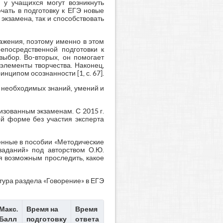
 у учащихся могут возникнуть
чать в подготовку к ЕГЭ новые
кзамена, так и способствовать
ажения, поэтому именно в этом
епосредственной подготовки к
выбор. Во-вторых, он помогает
элементы творчества. Наконец,
нципом осознанности [1, с. 67].
я необходимых знаний, умений и
изованным экзаменам. С 2015 г.
ой форме без участия эксперта
енные в пособии «Методические
заданий» под авторством О.Ю.
тся возможным проследить, какое
ктура раздела «Говорение» в ЕГЭ
Макс.
Время на
Время
Балл
подготовку
ответа