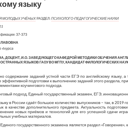
кому языку
ИЯ МОЛОДЫХ УЧЁНЫХ
РАЗДЕЛ:
ПСИХОЛОГО-ПЕДАГОГИЧЕСКИЕ НАУКИ
21
ификации:
37-373
СЛАВОВНА
 4 курса
А, ДОЦЕНТ, И.О. ЗАВЕДУЮЩЕГО КАФЕДРОЙ МЕТОДИКИ ОБУЧЕНИЯ АНГЛ
ОСТРАННЫХ ЯЗЫКОВ ГАОУ ВО МГПУ, КАНДИДАТ ФИЛОЛОГИЧЕСКИХ НАУ
ено содержание заданий устной части ЕГЭ по английскому языку, а
е эффективной подготовки к выполнению заданий этого раздела, п
лементами коучингового подхода.
инговый подход, Единый государственный экзамен, ЕГЭ, инновацион
ыку в России сдаёт большое количество выпускников – так, в 2019 го
ык в качестве дополнительного предмета. Актуальность подготовки
менение новых приёмов и технологий для его успешной сдачи игра
льных учебных материалов.
диного государственного экзамена является раздел «Говорение», 