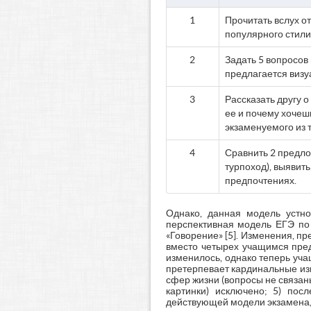
1
Прочитать вслух о
популярного стили
2
Задать 5 вопросов
предлагается визу
3
Рассказать другу 
ее и почему хочеш
экзаменуемого из 
4
Сравнить 2 предл
турпоход), выявить
предпочтениях.
Однако, данная модель устн
перспективная модель ЕГЭ по 
«Говорение» [5]. Изменения, п
вместо четырех учащимся пред
изменилось, однако теперь уча
претерпевает кардинальные изм
сфер жизни (вопросы не связан
картинки) исключено; 5) пос
действующей модели экзамена, 