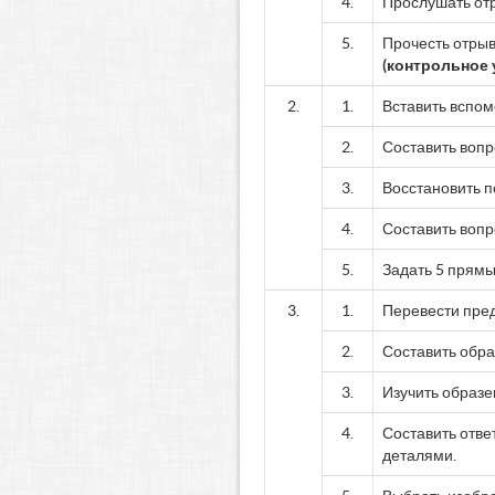
4.
Прослушать отр
5.
Прочесть отрыв
(контрольное 
2.
1.
Вставить вспом
2.
Составить вопр
3.
Восстановить п
4.
Составить вопр
5.
Задать 5 прям
3.
1.
Перевести пред
2.
Составить обра
3.
Изучить образе
4.
Составить отве
деталями.