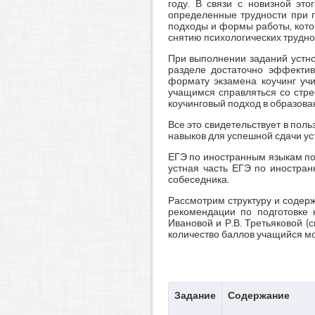
году. В связи с новизной эт
определенные трудности при п
подходы и формы работы, кото
снятию психологических трудно
При выполнении заданий устно
разделе достаточно эффектив
формату экзамена коучинг учи
учащимся справляться со стре
коучинговый подход в образован
Все это свидетельствует в пол
навыков для успешной сдачи ус
ЕГЭ по иностранным языкам по 
устная часть ЕГЭ по иностран
собеседника.
Рассмотрим структуру и содер
рекомендации по подготовке 
Ивановой и Р.В. Третьяковой (с
количество баллов учащийся мо
Задание
Содержание