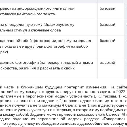
трывок из информационного или научно-
базовый
стически нейтрального текста
 на определенную тему. Экзаменуемому
базовый
альный стимул и ключевые слова
о сделанной тобой фотографии, почему ты сделал
базовый
ь показать ее другу (одна фотография на выбор
трех)
оженные фотографии (например, пляжный отдых и
высокий
 сходства, различия и рассказать о своих
ой части в ближайшем будущем претерпит изменения. На сайт
английскому языку, которую планируют поэтапно вводить с 2022
редлагаемые в перспективной модели устной часть ЕГЭ, таковы: 1) к
стоит выполнить три задания; 2) первое задание (чтение текста в
щиеся получат за него максимум 4 балла, а не 1, как в действующей
енения: ученик участвует в интервью, в котором ему необходимо от
ы между собой). Задание может принести максимально 6 баллов; 4) 
леднее задание из перспективной модели раздела «Говорение
но теперь ученику необходимо записать аудиосообщение своему др