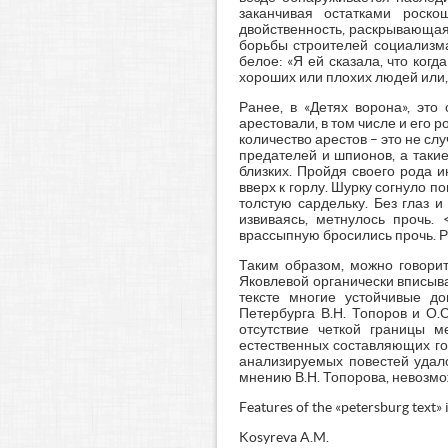
заканчивая остатками роск
двойственность, раскрывающаяс
борьбы строителей социализма
белое: «Я ей сказала, что ког
хороших или плохих людей или, т
Ранее, в «Детях ворона», это
арестовали, в том числе и его р
количество арестов – это не сл
предателей и шпионов, а такие
близких. Пройдя своего рода и
вверх к горлу. Шурку согнуло п
толстую сардельку. Без глаз 
извиваясь, метнулось прочь.
врассыпную бросились прочь. Рас
Таким образом, можно говорит
Яковлевой органически вписыва
тексте многие устойчивые д
Петербурга В.Н. Топоров и О.
отсутствие четкой границы 
естественных составляющих гор
анализируемых повестей удало
мнению В.Н. Топорова, невозмо
Features of the «petersburg text» i
Kosyreva A.M.