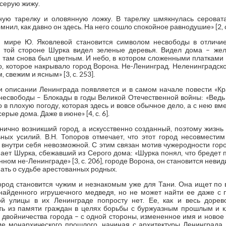
 серую жижу.
ую тарелку и оловянную ложку. В тарелку шмякнулась сероват
нил, как давно он здесь. На него сошло спокойное равнодушие» [2, с
 мире Ю. Яковлевой становится символом несвободы в отличи
 той стороне Шурка видел зеленые деревья. Видел дома – же
 там снова был цветным. И небо, в котором сложенными платками в
бо, которое накрывало город Ворона. Не-Ленинград. Неленинградск
 свежим и ясным» [3, с. 253].
описании Ленинграда появляется и в самом начале повести «Кр
несвободы – Блокады в годы Великой Отечественной войны: «Ведь 
 в плохую погоду, которая здесь и вовсе обычное дело, а с нею вм
ерые дома. Даже в июне» [4, с. 6].
анично возникший город, а искусственно созданный, поэтому жизнь
ьных усилий. В.Н. Топоров отмечает, что этот город несовмест
 внутри себя невозможной. С этим связан мотив чужеродности горо
нает Шурка, сбежавший из Серого дома: «Шурка понял, что бредет 
ранном не-Ленинграде» [3, с. 206], городе Ворона, он становится неви
нать о судьбе арестованных родных.
ород становится чужим и незнакомым уже для Тани. Она ищет п
 найденного игрушечного медведя, но не может найти ее даже 
й улицы в их Ленинграде попросту нет. Ее, как и весь доре
ть из памяти граждан в целях борьбы с буржуазным прошлым и к
 двойничества города – с одной стороны, измененное имя и новое 
е монархического прошлого, начиная с архитектуры Ленинграда, 