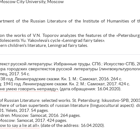
e Moscow City University, Moscow
rtment of the Russian Literature of the Institute of Humanities of
 on the works of V.N. Toporov analyzes the features of the «Petersburg 
lescents Yu. Yakovleva’s cycle «Leningrad fairy tales».
n children's literature, Leningrad fairy tales.
текст русской литературы: Избранные труды. СПб.: Искусство-СПБ, 20
а городских сверхтекстов русской литературы (лингвокультурологич
лец, 2017. 54 с.
8 год. Ленинградские сказки. Кн. 1. М.: Самокат, 2016. 264 с.
1941 год. Ленинградские сказки. Кн. 2. М.: Самокат, 2017. 424 с.
не умею говорить неправду».
(дата обращения: 16.04.2020).
f Russian Literature: selected works. St. Petersburg: Iskusstvo-SPB, 2003
re of urban supertexts of russian literature (linguocultural aspect): di
1. Yelets, 2017. 54 pages.
ldren. Moscow: Samocat, 2016. 264 pages.
. Moscow: Samocat, 2017. 424 pages.
 to say a lie at all».
(date of the address: 16.04.2020).