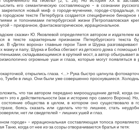
и обреченного на гибель» [2, с. 28]. Но история ХХ в. застав
ыслить его семантическую составляющую – в сознании русског
закрепился новый миф о городе-мученике, городе-страдальце, г
в городском тексте Петербурга создается специфичное бинарное п
иями и топонимами петербургской жизни (Петропавловская кре
с другой – призрачное, фантасмагорическое, иррациональное.
адские сказки» Ю. Яковлевой определяется автором и издателем ка
я в тексте характерным признаком Петербургского текста б
ю. В «Детях ворона» главные герои Таня и Шурка разговаривают 
их маму и папу, Шурка и Бобка сбегают из детского дома с помощью
пеньками, складывающимися в хрупкий мост, а автор обыгрывает а
изиологично огромные уши и глаза, которые могут появляться в р
токарточкой, открылись глаза. <…> Рука быстро цапнула фотокарточк
мо, Тумбе в лицо. Они были уже совершенно проснувшиеся. Холодны
оложить, что так автором передано мироощущение детей, когда он
ют» это к действительности (как и историю про самого Ворона). Но
о состояние общества в целом, в котором оно существовало в 
рахе, боясь сказать или сделать что-то лишнее, стать неудоб
оверяли, нет ли свидетелей – лишних ушей и глаз.
деном городе» – иррациональная составляющая топоса проявляетс
 Таню, когда от нее из-за ссоры отворачиваются братья и тетя: