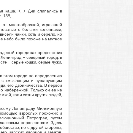
ая каша. <…> Дни слипались в
. 139].
е от многообразной, играющей
лтоватые с белыми колоннами,
исели чайки, хоть и серело, но
ое небо было похоже на мутное
аденый город» как предвестник
Ленинград – северный город, в
есте – серые кошки, серые лужи,
 в этом городе по определению
им с «мыслящим и чувствующим
да, его двойничества. В первой
по набережной. Только он ее не
димкой, как и сотни других людей,
о всему Ленинграду Миллионную
с помощью взрослых прохожих и
волюционный Петроград, путем
лассовым неравенством. Здесь
общество, но с другой стороны,
его царских дворцов и замков,