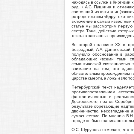
находясь в ссылке в Киргизии
руд…» А.С. Пушкина и отмечаю
состоящий из пяти книг (заклю
ретродетективы «Вдруг охотник 
включение в самый известный с
статье мы рассмотрим первую 
сестре Тане, действие которых
текста в названных произведени
Во второй половине XX в. про
Безродный, А.А. Данилевский,
получило обоснование в работ
обладающих «всеми теми сп
семантической связанностью <
внимание на том, что единс
обязательным прохождением гер
царстве смерти, а ложь и зло тор
Петербургский текст наделяе
противопоставлением естеств
фантастичностью и реальност
Достоевского, поэтов Серебря
результате обретающие надтек
двойничество, несовпадение а
сумасшествие. По мнению В.Н.
городе не было написано столько и
О.С. Шурупова отмечает, что 