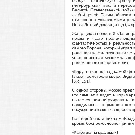
особую, трагическую судьбу 
петербургский миф и переосм
Великой Отечественной войны 
любой ценой. Таким образом, 
отмеченное узнаваемыми реал
Невы, Летний дворец и т. д.), 
Жанр цикла повестей «Ленингр
ярким и часто проявляющимс
фантастичностью и реальность
самого Ворона, который украл 
рода портал с иллюзорными сту
уши», описывая максимально ф
рядом ничего не происходит:
«Вдруг на стене, над самой фо
Глаза посмотрели вверх. Види
[3, с. 151].
С одной стороны, можно предп
что слышат и видят, и «примеря
пытается реконструировать т
находились в перманентном ст
обсуждении важных вопросов пр
Во второй части цикла – «Кра
время, беспрекословно принимая
«Какой же ты красивый!