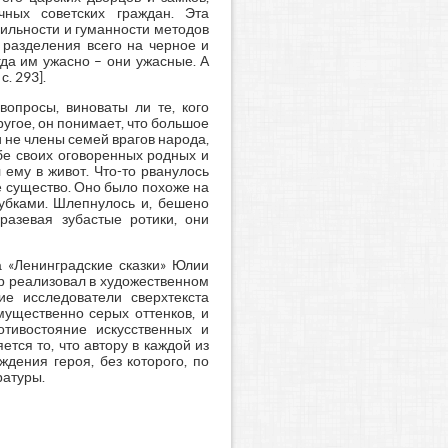
ных советских граждан. Эта
вильности и гуманности методов
 разделения всего на черное и
гда им ужасно – они ужасные. А
. 293].
вопросы, виноваты ли те, кого
другое, он понимает, что большое
и не члены семей врагов народа,
ьбе своих оговоренных родных и
 ему в живот. Что-то рванулось
ое существо. Оно было похоже на
зубками. Шлепнулось и, бешено
разевая зубастые ротики, они
а «Ленинградские сказки» Юлии
ор реализовал в художественном
е исследователи сверхтекста
мущественно серых оттенков, и
тивостояние искусственных и
тся то, что автору в каждой из
дения героя, без которого, по
ратуры.