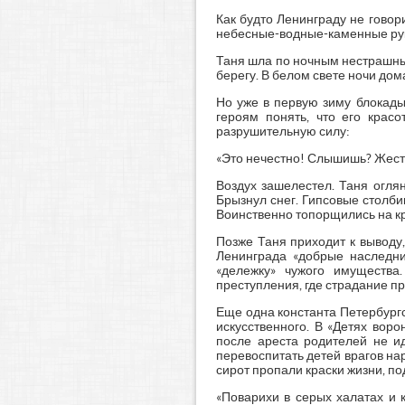
Как будто Ленинграду не говор
небесные-водные-каменные руки
Таня шла по ночным нестрашным
берегу. В белом свете ночи дома
Но уже в первую зиму блокады 
героям понять, что его красо
разрушительную силу:
«Это нечестно! Слышишь? Жесто
Воздух зашелестел. Таня оглян
Брызнул снег. Гипсовые столби
Воинственно топорщились на кры
Позже Таня приходит к выводу
Ленинграда «добрые наследник
«дележку» чужого имущества
преступления, где страдание пр
Еще одна константа Петербургс
искусственного. В «Детях вор
после ареста родителей не ид
перевоспитать детей врагов на
сирот пропали краски жизни, п
«Поварихи в серых халатах и 