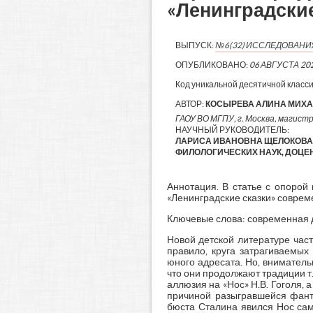
«Ленинградские
ВЫПУСК:
№6(32) ИССЛЕДОВАН
ОПУБЛИКОВАНО:
06 АВГУСТА 20
Код уникальной десятичной класс
АВТОР:
КОСЫРЕВА АЛИНА МИХ
ГАОУ ВО МГПУ, г. Москва, магист
НАУЧНЫЙ РУКОВОДИТЕЛЬ:
ЛАРИСА ИВАНОВНА ЩЕЛОКОВА 
ФИЛОЛОГИЧЕСКИХ НАУК, ДОЦЕ
Аннотация. В статье с опорой
«Ленинградские сказки» соврем
Ключевые слова: современная де
Новой детской литературе част
правило, круга затрагиваемых
юного адресата. Но, вниматель
что они продолжают традиции т.
аллюзия на «Нос» Н.В. Гоголя, 
причиной разыгравшейся фанта
бюста Сталина явился Нос сам