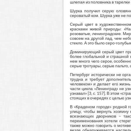
шлепая из половника в тарелки
Шурка получил серую оловянн
сероватый ком. Шурка уже не пом
Серый цвет в художественном
красками живой природы: «На
розоватые, ленинградские. Мир
совсем на другой лад, чем не
стекло. А это было серо-голубым,
Доминирующий серый цвет при 
более глобальной и страшной 
нем много чего серое, особенно
серые тротуары, серые пальто, с
Петербург исторически не орг
трудна и требует дополнител
человеком» и делает его жизнь
части цикла «Ленинград» не уз
узнавал» [3, с. 157]. В этом «ст
стоящих в очередях с целью уз
В «Краденом городе» родной г
улицу, чтобы вернуть хозяину
всезнающих дворников – тако
переименования хотели стере
также можно говорить о мотиве
везде обнаруживается наследи