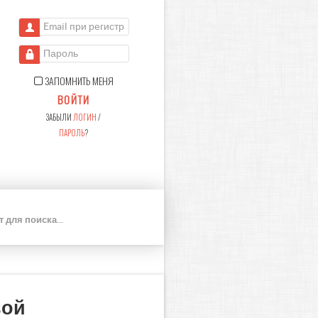
Email при регистрации
Пароль
ЗАПОМНИТЬ МЕНЯ
ВОЙТИ
ЗАБЫЛИ
ЛОГИН
/
ПАРОЛЬ
?
П
О
И
С
К
вой