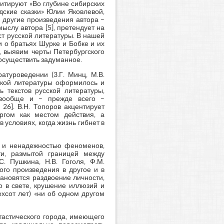
итируют «Во глубине сибирских
дские сказки» Юлии Яковлевой,
и другие произведения автора –
мыслу автора [5], претендует на
ст русской литературы. В нашей
 о братьях Шурке и Бобке и их
., выявим черты Петербургского
 осуществить задуманное.
атуроведении (3.Г. Минц, М.В.
сской литературы оформилось и
ь текстов русской литературы,
 вообще и – прежде всего –
26]. В.Н. Топоров акцентирует
ргом как местом действия, а
условиях, когда жизнь гибнет в
ю и ненадежностью феноменов,
сти, размытой границей между
. Пушкина, Н.В. Гоголя, Ф.М.
ого произведения в другое и в
ановятся раздвоение личности,
о в свете, крушение иллюзий и
хсот лет) «ни об одном другом
тастического города, имеющего