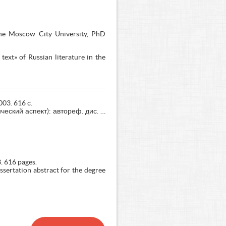
 the Moscow City University, PhD
text» of Russian literature in the
03. 616 с.
еский аспект): автореф. дис. …
. 616 pages.
ssertation abstract for the degree