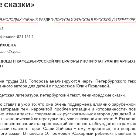
 сказки»
ИЯ МОЛОДЫХ УЧЁНЫХ
РАЗДЕЛ:
ЛОКУСЫ И ЭТНОСЫ В РУССКОЙ ЛИТЕРАТУРЕ,
21
ификации:
821.161.1
АЙЛОВНА
рант 2 курса
ДОЦЕНТ КАФЕДРЫ РУССКОЙ ЛИТЕРАТУРЫ ИНСТИТУТА ГУМАНИТАРНЫХ НА
НТ
 на труды В.Н. Топорова анализируются черты Петербургского текс
енного автора для детей и подростков Юлии Яковлевой.
тская литература, петербургский текст, ленинградские сказки.
о ставят в укор то, что она очень подвержена влиянию зарубежной 
 авторами тем, нарочитой проблематизации и «оторванности» по
но изучая тексты современных русскоязычных авторов для детей и
 н. канонической литературы: так, уже в названии повести Е. Ельчин
а в повествовании эта хрестоматийная повесть обсуждается в рамка
зии главного героя Саши Зайчика – ему мерещится, что допраш
ого вождя. В повести О. Громовой «Сахарный ребенок» главные г