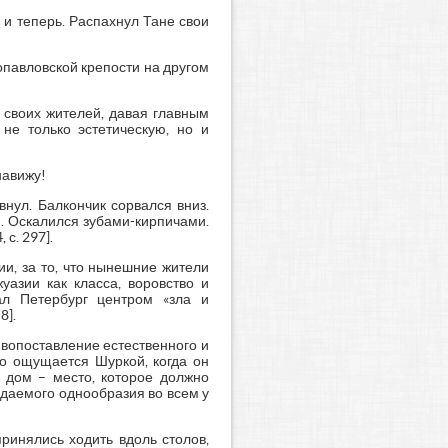
 и теперь. Распахнул Тане свои
опавловской крепости на другом
ь своих жителей, давая главным
 не только эстетическую, но и
навижу!
внул. Балкончик сорвался вниз.
я. Оскалился зубами-кирпичами.
с. 297].
и, за то, что нынешние жители
уазии как класса, воровство и
ал Петербург центром «зла и
8].
ивопоставление естественного и
ро ощущается Шуркой, когда он
й дом – место, которое должно
юдаемого однообразия во всем у
ринялись ходить вдоль столов,