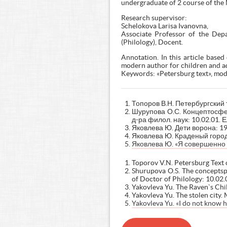
undergraduate of 2 course of th
Research supervisor:
Schelokova Larisa Ivanovna,
Associate Professor of the Depa
(Philology), Docent.
Annotation. In this article based
modern author for children and ado
Keywords: «Petersburg text», moder
Топоров В.Н. Петербургский 
Шурупова О.С. Концептосфер
д-ра филол. наук: 10.02.01. Е
Яковлева Ю. Дети ворона: 193
Яковлева Ю. Краденый город: 
Яковлева Ю. «Я совершенно 
Toporov V.N. Petersburg Text o
Shurupova O.S. The conceptsphe
of Doctor of Philology: 10.02.0
Yakovleva Yu. The Raven`s Chi
Yakovleva Yu. The stolen city
Yakovleva Yu. «I do not know how