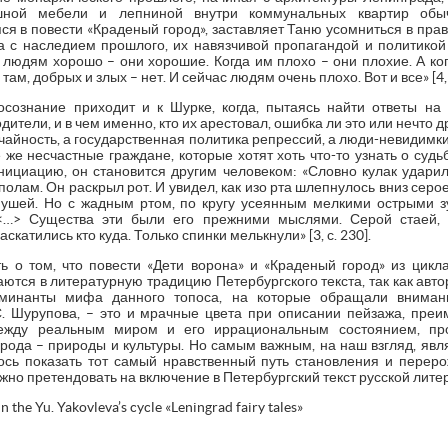
ошной мебели и лепниной внутри коммунальных квартир обыч
я в повести «Краденый город», заставляет Таню усомниться в пра
 с наследием прошлого, их навязчивой пропагандой и политикой
да людям хорошо – они хорошие. Когда им плохо – они плохие. А ко
ам, добрых и злых – нет. И сейчас людям очень плохо. Вот и все» [4, с
 осознание приходит и к Шурке, когда, пытаясь найти ответы на 
одители, и в чем именно, кто их арестовал, ошибка ли это или нечто 
учайность, а государственная политика репрессий, а люди-невидимк
 же несчастные граждане, которые хотят хоть что-то узнать о суд
нициацию, он становится другим человеком: «Словно кулак ударил
ополам. Он раскрыл рот. И увидел, как изо рта шлепнулось вниз сер
и ушей. Но с жадным ртом, по кругу усеянным мелкими острыми 
 <…> Существа эти были его прежними мыслями. Серой стаей, 
катились кто куда. Только спинки мелькнули» [3, с. 230].
ь о том, что повести «Дети ворона» и «Краденый город» из цикл
ются в литературную традицию Петербургского текста, так как авт
оминанты мифа данного топоса, на которые обращали внимани
С. Шурупова, – это и мрачные цвета при описании пейзажа, преи
между реальным миром и его иррациональным состоянием, про
ода – природы и культуры. Но самым важным, на наш взгляд, являе
сь показать тот самый нравственный путь становления и перерож
жно претендовать на включение в Петербургский текст русской лите
n the Yu. Yakovleva’s cycle «Leningrad fairy tales»