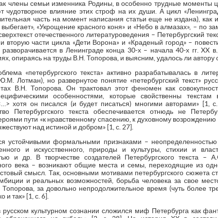
 как члены семьи изменника Родины, в особенно трудные моменты ц
т чудотворное влияние этих строф на их души. А цикл «Ленингра
чительная часть на момент написания статьи еще не издана), как 
выбегает», «Укрощение красного коня» и «Небо в алмазах», – по за
верхтекст отечественного литературоведения – Петербургский тек
и вторую части цикла «Дети Ворона» и «Краденый город» – повести
 разворачивается в Ленинграде конца 30-х – начала 40-х гг. XX в
ях, опираясь на труды В.Н. Топорова, и выясним, удалось ли автору
блема «петербургского текста» активно разрабатывалась в литер
 Ю.М. Лотман), но развернутое понятие «петербургский текст» ру
ах В.Н. Топорова. Он трактовал этот феномен как совокупност
ецифическими особенностями, которые свойственны текстам
…> хотя он писался (и будет писаться) многими авторами» [1, с. 
тво Петербургского текста обеспечивается отнюдь не Петербу
оями пути «к нравственному спасению, к духовному возрождению в 
жествуют над истиной и добром» [1, с. 27].
тся устойчивыми формальными признаками – неопределенность
енного и искусственного, природы и культуры, стихии и вла
ью и др. В творчестве создателей Петербургского текста – А.С
ного века – возникают общие места и семы, переходящие из одн
стовый смысл. Так, основными мотивами петербургского сюжета ст
мбиции и реальных возможностей, борьба человека за свое мест
 Топорова, за довольно непродолжительное время (чуть более тре
 так» [1, с. 6].
«в русском культурном сознании сложился миф Петербурга как фан