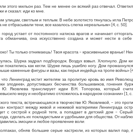
или этого мильон раз. Тем не менее он всякий раз отвечал. Ответил
 и сказал: иди ко мне.
 улицам, светлым и теплым. В небе золотисто тянулась игла Петр
 не отбрасывали тени, все казалось слегка нереальным» [4, с. 50].
город устает от постоянного натиска врагов и начинает отторгат
та обманчива, она искусственно создана и может нести в себе
ко! Ты только отнимаешь! Твоя красота – красивенькое вранье! Не
улась. Шурка задрал подбородок. Воздух взвыл. Хлопнуло. Дом ки
ки покатились как кегли. Шурке лишь ушибло ногу. Дом промахнулс
ше каменные фигуры и вазы, как перья индейца на тропе войны» [4, 
, что Ленинград мстит жителям за пролитую кровь во имя Революци
и злодеев», допустивших бесчинства большевиков, гонения бурж
. Ю. Яковлева транслирует идеи В.Н. Топорова, который счит
евысило меру и необратимо отложилось в народном сознании» [1, с. 
кого текста, встречающаяся в творчестве Ю. Яковлевой, – это прот
она» контраст между живой и неживой материями Ленинграда ост
ет с сестрой к родной тете, а попадает в детский дом – Серы
рода, сделать их покладистыми и удобными для общества. От набл
одавились эмоции и любое проявление воли:
колпаках, обняв большие серые кастрюли, из которых валил пар, п