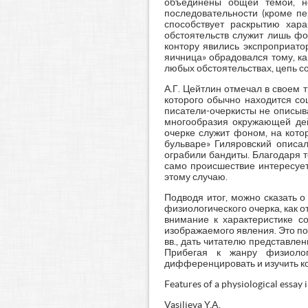
объединены общей темой, н
последовательности (кроме пе
способствует раскрытию хар
обстоятельств служит лишь фо
контору явились экспроприато
яичница» обрадовался тому, ка
любых обстоятельствах, цепь со
А.Г. Цейтлин отмечал в своем 
которого обычно находится соц
писатели-очеркисты не описыв
многообразия окружающей дей
очерке служит фоном, на кото
бульваре» Гиляровский описа
ограбили бандиты. Благодаря т
само происшествие интересует
этому случаю.
Подводя итог, можно сказать о
физиологического очерка, как 
внимание к характеристике с
изображаемого явления. Это по
вв., дать читателю представле
Прибегая к жанру физиолог
дифференцировать и изучить ко
Features of a physiological essay
Vasilieva Y.A.