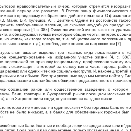
бытовой нравоописательный очерк, который стремится изобрази
ленный период его развития. В России жанр физиологического 
шимися к правдивому изображению действительности. О физиологи
.В. Манн, В.И. Кулешов, А.Г. Цейтлин. Одним из достоинств тако
тражать злободневные явления, не скрывая неудобную правду: «фи
вои покровы» [4, с. 385]. Физиологический очерк, как и «натураль
кта, а обнаруживал только некоторые общие черты: интерес к соци
, но «типа», как тогда говорили, т. е. общественного положения и
го чиновника и т. д.), преобладание описания над сюжетом [7].
туральная школа» выделил три главных вида локализации в «ф
ое концентрирование на избранном участке жизни [4, с. 386]
ие персонажей по признаку (социальному, профессиональному ил
вид: локализация, в которой за основу взята часть города, райо
ца разных или одних и тех же социальных групп. И, наконец, трети
ивычки или обычаи. Все три указанных вида мы можем найти у Гиля
вида локализации как наиболее обширно представленного в произвед
уже обозначен район или общественное заведение, о котором п
ревка». Бани, трактиры и Сухаревский рынок посещали москвичи в
в»), а на Хитровке жили люди, опустившиеся на «дно» жизни.
то, которого не миновал ни один москвич – без торговых бань не мо
бств не было никаких, а в банях для обеспеченных горожан был к
ы.
злюбленные бани. Богатые и вообще люди со средствами шли в “дв
за пятак. Вода, жар и пар одинаковые, только обстановка иная. <…>