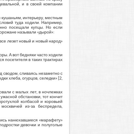
девальной, и в своей компании
м кушаньям, интерьеру, местным
ословий туда ходили. Например,
янно посещали купцы. Но если
горожане называли «дырой»:
 все лезет новый и новый народ»
ры. А вот бедняки часто ходили
ся посетителя в таких трактирах
д сводом, сливаясь незаметно с
ки хлеба, огурцов, селедки» [2,
вали с малых лет, в ночлежках
ужасной обстановки, тот кончит
протухлой колбасой и коровьей
москвичей из-за беспредела,
ались нанюхавшиеся «марафету»
подростки-девочки и полуголые