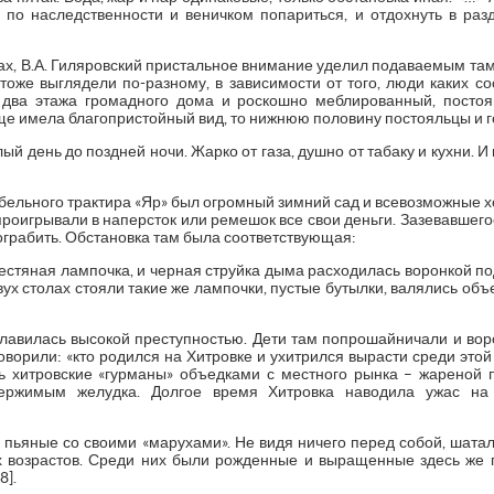
по наследственности и веничком попариться, и отдохнуть в раз
ах, В.А. Гиляровский пристальное внимание уделил подаваемым та
 тоже выглядели по-разному, в зависимости от того, люди каких с
 два этажа громадного дома и роскошно меблированный, посто
ще имела благопристойный вид, то нижнюю половину постояльцы и 
лый день до поздней ночи. Жарко от газа, душно от табаку и кухни. И
льного трактира «Яр» был огромный зимний сад и всевозможные хо
е проигрывали в наперсток или ремешок все свои деньги. Зазевавшего
ограбить. Обстановка там была соответствующая:
жестяная лампочка, и черная струйка дыма расходилась воронкой по
ух столах стояли такие же лампочки, пустые бутылки, валялись объед
славилась высокой преступностью. Дети там попрошайничали и воро
оворили: «кто родился на Хитровке и ухитрился вырасти среди этой 
ись хитровские «гурманы» объедками с местного рынка – жареной 
ржимым желудка. Долгое время Хитровка наводила ужас на 
и пьяные со своими «марухами». Не видя ничего перед собой, шат
х возрастов. Среди них были рожденные и выращенные здесь же 
8].