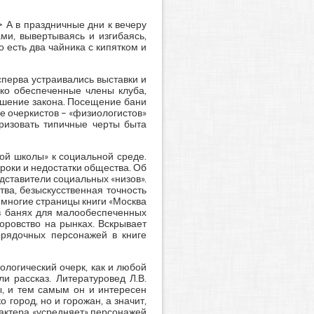
…> А в праздничные дни к вечеру
ми, вывертываясь и изгибаясь,
 есть два чайника с кипятком и
сперва устраивались выставки и
ько обеспеченные члены клуба,
рушение закона. Посещение бани
е очеркистов – «физиологистов»
еризовать типичные черты быта
ой школы» к социальной среде.
роки и недостатки общества. Об
дставители социальных «низов».
ва, безыскусственная точность
, многие страницы книги «Москва
 в банях для малообеспеченных
оровство на рынках. Вскрывает
орядочных персонажей в книге
ологический очерк, как и любой
и рассказ. Литературовед Л.В.
ы, и тем самым он и интересен
о город, но и горожан, а значит,
рактера «усредняет» персонажей