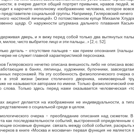
ьности; в очерке дается общий портрет привычек, нравов людей, 
одит к нарочито неполному изображению человека, которое вовс
о представителе социальной группы. Например, Гиляровский ничего 
нного «костяной яичницей». О потомственном купце Михаиле Хлудов
овенно щедр. О наружности штурмана дальнего плавания Касья
держивая дверь, и я вижу перед собой только два вытянутых паль
милое, чисто выбритое лицо и эти пальцы…» [2, с. 52].
олько деталь – отсутствие пальцев – как прием опознания (пальцы 
черке не служит главной характеристикой персонажа.
рков Гиляровского нечетко описана внешность либо не описана вовс
работающие в банях, ляпинцы, художники, булочники, завсегдатаи
анных персонажей. На эту особенность физиологического очерка о
 в этой жизни [жизни столичного дворника, неимоверный труд
даже не называются авторами по имени. Только физиологический о
 слова. Только здесь перед нами оказывается человеческая «т
ках акцент делается на изображении не индивидуальности, а ти
представление о социальной среде в целом.
иологического очерка – преобладание описания над сюжетом. В
а как последовательности событий, выстроенной определенным 
ющие основные функции: связать между собой события, раскрыть х
очерков в книге «Москва и москвичи» первая функция не является 