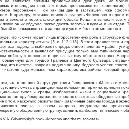
о не являются прямым продолжением друг друга, их можно 
рвых и последних глав, в которых прослеживается хронология). 
актера персонажей – он как бы дан в застывшем, уже сформ
ном. К примеру, статично описана скупость Фирсанова в одном из
ры и велели отпереть шкаф для обыска. Когда те вынесли все, чт
к ловко он их обдурил: зажал десять золотых в кулаке и не отдал. 
бытий не раскрывает его характер и уж тем более не меняет его.
труде, что «сюжет играет лишь второстепенную роль в структуре физ
иальная характеристика» [5, с. 112-113]. В этом проявляется и с
ают все подряд, а выбирают определенное явление – район, улицу,
ствительности и выявляют присущие только ему типические че
ром действует персонаж в привычных ему обстоятельствах. Напри
л обыденную для трущоб Грачевки и Цветного бульвара ситуаци
ому, что писатель вовремя поднял панику, бедолагу успели спасти
 читателя куда меньше, чем характеристика района, который пред
 том, что в жанровой структуре книги Гиляровского «Москва и моск
отсутствие сюжета в традиционном понимании термина, принцип ло
оциальных типов и среды, изображение жизни в социальном «раз
могает автору беспристрастно и честно осветить злободневные пр
ние о том, насколько развиты были различные районы города в эко
ического очерка в своем жанрово неоднородном произведе
нкретную общественную группу, выявить наиболее типические и об
 in V.A. Gilyarovsky's book «Moscow and the muscovites»