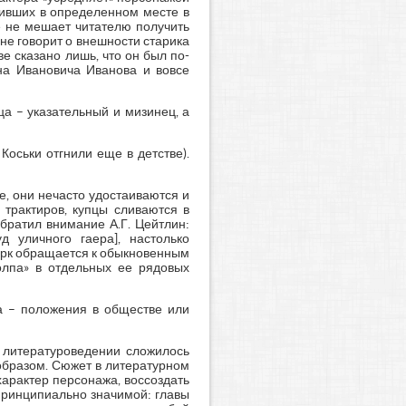
живших в определенном месте в
е не мешает читателю получить
не говорит о внешности старика
е сказано лишь, что он был по-
на Ивановича Иванова и вовсе
ца – указательный и мизинец, а
Коськи отгнили еще в детстве).
е, они нечасто удостаиваются и
 трактиров, купцы сливаются в
братил внимание А.Г. Цейтлин:
 уличного гаера], настолько
черк обращается к обыкновенным
олпа» в отдельных ее рядовых
па – положения в обществе или
 литературоведении сложилось
образом. Сюжет в литературном
арактер персонажа, воссоздать
принципиально значимой: главы