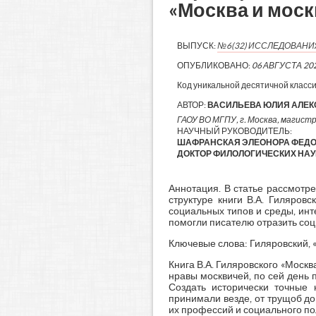
«Москва и мос
ВЫПУСК:
№6(32) ИССЛЕДОВАН
ОПУБЛИКОВАНО:
06 АВГУСТА 20
Код уникальной десятичной класс
АВТОР:
ВАСИЛЬЕВА ЮЛИЯ АЛЕ
ГАОУ ВО МГПУ, г. Москва, магист
НАУЧНЫЙ РУКОВОДИТЕЛЬ:
ШАФРАНСКАЯ ЭЛЕОНОРА ФЕДОР
ДОКТОР ФИЛОЛОГИЧЕСКИХ НАУ
Аннотация. В статье рассмотр
структуре книги В.А. Гиляров
социальных типов и среды, ин
помогли писателю отразить соц
Ключевые слова: Гиляровский, «
Книга В.А. Гиляровского «Москв
нравы москвичей, по сей день
Создать исторически точные 
принимали везде, от трущоб до
их профессий и социального п