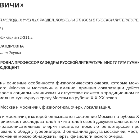
квичи»
ИЯ МОЛОДЫХ УЧЁНЫХ
РАЗДЕЛ:
ЛОКУСЫ И ЭТНОСЫ В РУССКОЙ ЛИТЕРАТУРЕ,
21
ификации:
82-311.2
КСАНДРОВНА
рант 2 курса
ОВНА ПРОФЕССОР КАФЕДРЫ РУССКОЙ ЛИТЕРАТУРЫ ИНСТИТУТА ГУМАНИ
К, ДОЦЕНТ
ены основные особенности физиологического очерка, которые мож
ского «Москва и москвичи», а именно: принцип локализации дейст
терес к социальным «низам» и отсутствие сюжета в традиционном 
иально-культурную среду Москвы на рубеже XIX-XX веков.
Москва и москвичи», физиологизм, очерк, локализация.
а и москвичи», в которой описывается состояние Москвы на рубеже XIX
 привлекает исследователей и читателей своей документальностью 
нравоописательные очерки писателю помогло репортерское пр
 званого обеда у губернатора. В описаниях досуга москвичей, мест,
оложения можно обнаружить черты физиологического очерка.