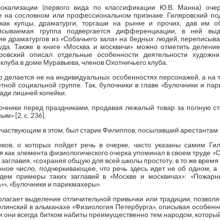
окализации (первого вида по классификации Ю.В. Манна) очер
е на сословном или профессиональном признаке. Гиляровский по
как купцы, драматурги, торгаши на рынке и прочих, дав им о
писываемая группа подвергается дифференциации, в ней выд
ие драматургов из «Собачьего зала» на бедных людей, переписыва
да. Также в книге «Москва и москвичи» можно отметить делени
яровский описал отдельные особенности деятельности художн
 клуба в доме Муравьева, членов Охотничьего клуба.
 делается не на индивидуальных особенностях персонажей, а на т
тной социальной группе. Так, булочники в главе «Булочники и па
ади лишней копейки.
чники перед праздниками, продавая лежалый товар за полную с
» [2, с. 236].
частвующим в этом, был старик Филиппов, посылавший арестантам с
ков, о которых пойдет речь в очерке, часто указаны самим Гил
 как элемента физиологического очерка упоминал в своем труде «
е заглавия, «сохраняя общую для всей школы простоту, в то же вре
нное число, подчеркивающее, что речь здесь идет не об одном, а
ведем примеры таких заглавий в «Москве и москвичах»: «Пожарн
»», «Булочники и парикмахеры».
олагает выделение отличительной привычки или традиции, позво
Белинский в альманахе «Физиология Петербурга», описывая особенн
и они всегда битком набиты преимущественно тем народом, который в 