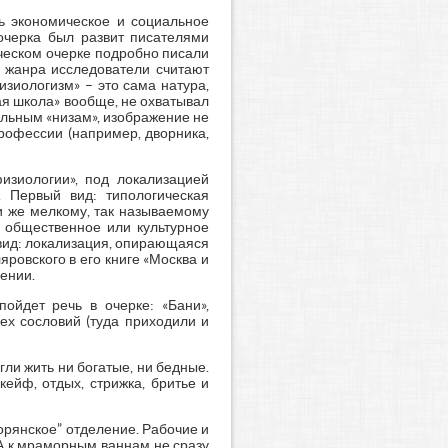
ть экономическое и социальное
очерка был развит писателями
ческом очерке подробно писали
го жанра исследователи считают
зиологизм» – это сама натура,
ная школа» вообще, не охватывал
альным «низам», изображение не
 профессии (например, дворника,
изиологии», под локализацией
. Первый вид: типологическая
и же мелкому, так называемому
н, общественное или культурное
й вид: локализация, опирающаяся
ровского в его книге «Москва и
ении.
ойдет речь в очерке: «Бани»,
сех сословий (туда приходили и
гли жить ни богатые, ни бедные.
ейф, отдых, стрижка, бритье и
орянское” отделение. Рабочие и
 А к мраморным ваннам не сразу