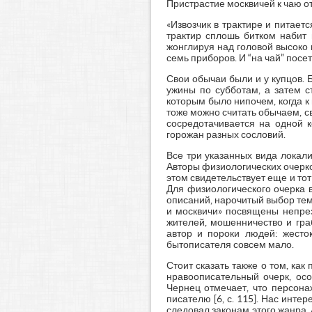
Пристрастие москвичей к чаю от
«Извозчик в трактире и питаетс
трактир сплошь битком набит 
жонглируя над головой высоко 
семь приборов. И “на чай” посет
Свои обычаи были и у купцов. 
ужины по субботам, а затем с
которым было нипочем, когда к
тоже можно считать обычаем, с
сосредотачивается на одной к
горожан разных сословий.
Все три указанных вида локал
Авторы физиологических очерко
этом свидетельствует еще и то
Для физиологического очерка 
описаний, нарочитый выбор темн
и москвичи» посвящены непрез
жителей, мошенничество и гра
автор и пороки людей: жесто
бытописателя совсем мало.
Стоит сказать также о том, ка
нравоописательный очерк, осо
Чернец отмечает, что персона
писателю [6, с. 115]. Нас интер
следовал законам этого жанра.