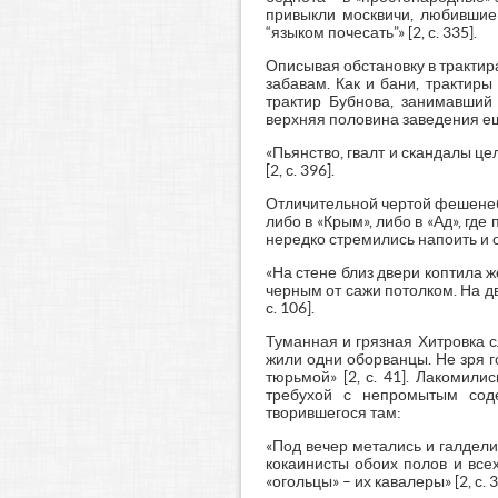
привыкли москвичи, любившие 
“языком почесать”» [2, с. 335].
Описывая обстановку в трактир
забавам. Как и бани, трактиры
трактир Бубнова, занимавший
верхняя половина заведения е
«Пьянство, гвалт и скандалы це
[2, с. 396].
Отличительной чертой фешенебе
либо в «Крым», либо в «Ад», гд
нередко стремились напоить и 
«На стене близ двери коптила 
черным от сажи потолком. На дв
с. 106].
Туманная и грязная Хитровка 
жили одни оборванцы. Не зря г
тюрьмой» [2, с. 41]. Лакомил
требухой с непромытым соде
творившегося там:
«Под вечер метались и галдел
кокаинисты обоих полов и все
«огольцы» – их кавалеры» [2, с. 3