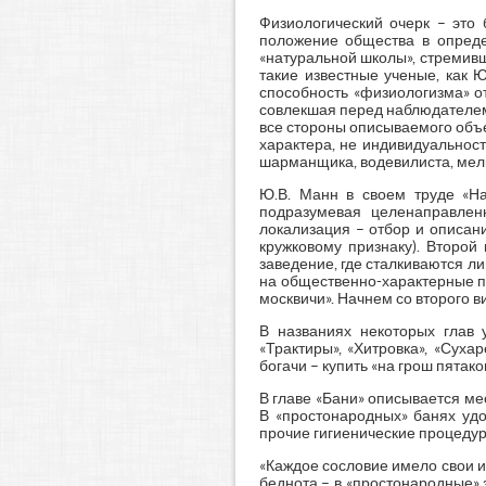
Физиологический очерк – это 
положение общества в опреде
«натуральной школы», стремив
такие известные ученые, как Ю
способность «физиологизма» о
совлекшая перед наблюдателем с
все стороны описываемого объе
характера, не индивидуальности
шарманщика, водевилиста, мелко
Ю.В. Манн в своем труде «На
подразумевая целенаправленн
локализация – отбор и описан
кружковому признаку). Второй 
заведение, где сталкиваются ли
на общественно-характерные пр
москвичи». Начнем со второго 
В названиях некоторых глав 
«Трактиры», «Хитровка», «Суха
богачи – купить «на грош пятако
В главе «Бани» описывается мес
В «простонародных» банях удо
прочие гигиенические процедур
«Каждое сословие имело свои и
беднота – в «простонародные» 