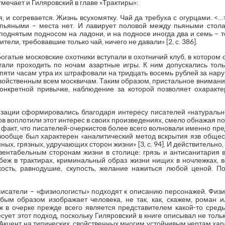
мечает и Гиляровский в главе «Трактиры»:
я, и согревается. Жизнь всухомятку. Чай да требуха с огурцами. <
пьяными – места нет. И лавирует половой между пьяными стола
поднятым подносом на ладони, и на подносе иногда два и семь – то
ители, требовавшие только чай, ничего не давали» [2, с. 386].
Богатые московские охотники вступали в охотничий клуб, в котором 
тали проходить по ночам азартные игры. К ним допускались тол
 пяти часам утра их штрафовали на тридцать восемь рублей за на
войственным всем москвичам. Таким образом, пристальное внимани
онкретной привычке, наблюдение за которой позволяет охаракт
изации сформировались благодаря интересу писателей «натуральн
в воплотили этот интерес в своих произведениях, смело обнажая по
т факт, что писателей-очеркистов более всего волновали именно пре
вообще был характерен «аналитический метод вскрытия язв общест
ых, грязных, удручающих сторон жизни» [3, с. 94]. И действительно
ентабельным сторонам жизни в столице: грязь и антисанитария
беж в трактирах, криминальный образ жизни нищих в ночлежках, в
кость, равнодушие, скупость, желание нажиться любой ценой. П
к писатели – «физиологисты» подходят к описанию персонажей. Физи
бым образом изображает человека, не так, как, скажем, роман ил
ж в очерке прежде всего является представителем какой-то сред
есует этот подход, поскольку Гиляровский в книге описывал не тольк
 Акцент на типических, свойственных многим устойчивым чертам ха