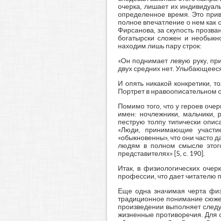
очерка, лишает их индивидуал
определенное время. Это прив
полное впечатление о нем как 
Фирсанова, за скупость прозва
богатырски сложен и необыкн
находим лишь пару строк:
«Он поднимает левую руку, при
двух средних нет. Улыбающееся, 
И опять никакой конкретики, т
Портрет в нравоописательном о
Помимо того, что у героев оче
имен: ночлежники, мальчики, 
пеструю толпу типически опис
«Люди, принимающие участие
«обыкновенны», что они часто 
людям в полном смысле этого
представителях» [5, с. 190].
Итак, в физиологических очер
профессии, что дает читателю 
Еще одна значимая черта физ
традиционное понимание сюжет
произведении выполняет следу
жизненные противоречия. Для 