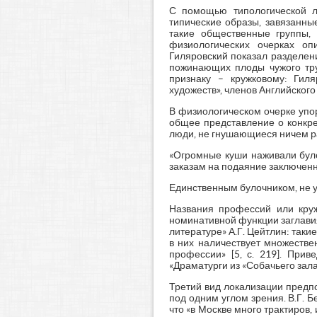
С помощью типологической л
типические образы, завязанны
такие общественные группы, 
физиологических очерках о
Гиляровский показал разделен
пожинающих плоды чужого тру
признаку – кружковому: Гил
художеств», членов Английского
В физиологическом очерке упор
общее представление о конкре
люди, не гнушающиеся ничем р
«Огромные куши наживали було
заказам на подаяние заключенным
Единственным булочником, не у
Названия профессий или круж
номинативной функции заглавия
литературе» А.Г. Цейтлин: таки
в них наличествует множестве
профессии» [5, с. 219]. При
«Драматурги из «Собачьего зала
Третий вид локализации предп
под одним углом зрения. В.Г. 
что «в Москве много трактиров, 