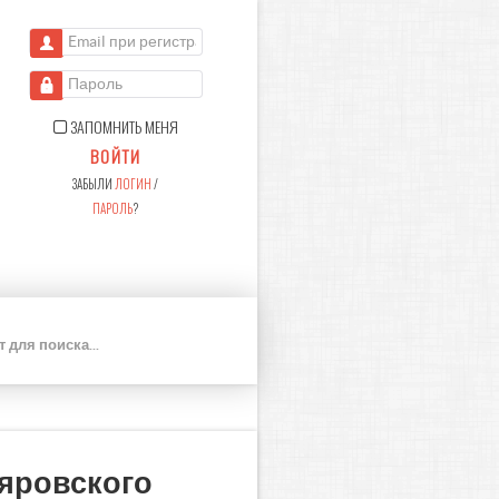
Email при регистрации
Пароль
ЗАПОМНИТЬ МЕНЯ
ВОЙТИ
ЗАБЫЛИ
ЛОГИН
/
ПАРОЛЬ
?
П
О
И
С
К
ляровского