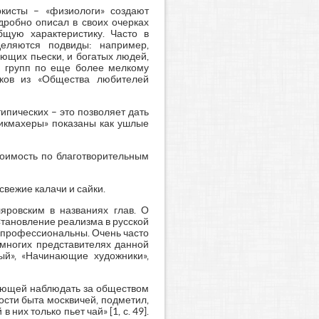
кисты – «физиологи» создают
дробно описал в своих очерках
бщую характеристику. Часто в
еляются подвиды: например,
ющих пьески, и богатых людей,
е групп по еще более мелкому
иков из «Общества любителей
ипических – это позволяет дать
рикмахеры» показаны как ушлые
тоимость по благотворительным
вежие калачи и сайки.
яровским в названиях глав. О
Становление реализма в русской
мя профессиональны. Очень часто
 многих представителях данной
ый», «Начинающие художники»,
ляющей наблюдать за обществом
ости быта москвичей, подметил,
них только пьет чай» [1, с. 49].