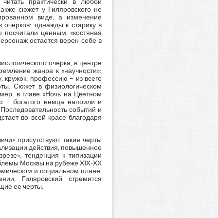
читать практически в любой
Также сюжет у Гиляровского не
ированном виде, а изменение
 очерков: однажды к старику в
о посчитали ценным, «костяная
Персонаж остается верен себе в
иологического очерка, в центре
тремление жанра к «научности»:
 кружок, профессию – из всего
рты. Сюжет в физиологическом
мер, в главе «Ночь на Цветном
ю – богатого немца напоили и
. Последовательность событий и
стает во всей красе благодаря
вичи» присутствуют такие черты
кализации действия, повышенное
резе», тенденция к типизации
облемы Москвы на рубеже XIX-XX
номическом и социальном плане.
нии, Гиляровский стремится
щие ее черты.