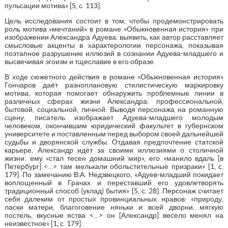
пульсации мотива» [5, с. 113].
Цель исследования состоит в том, чтобы продемонстрировать
роль мотива «мечтаний» в романе «Обыкновенная история» при
изображении Александра Адуева: выявить, как автор расставляет
смысловые акценты в характерологии персонажа, показывая
поэтапное разрушение иллюзий в сознании Адуева-младшего и
высвечивая эгоизм и тщеславие в его образе.
В ходе сюжетного действия в романе «Обыкновенная история»
Гончаров даёт разноплановую стилистическую маркировку
мотива, которая помогает обнаружить проблемные линии в
различных сферах жизни Александра: профессиональной,
бытовой, социальной, личной. Выводя персонажа на романную
сцену, писатель изображает Адуева-младшего молодым
человеком, окончившим юридический факультет в губернском
университете и поставленным перед выбором своей дальнейшей
судьбы и дворянской службы. Отдавая предпочтение статской
карьере, Александр идёт за своими иллюзиями о столичной
жизни: ему «стал тесен домашний мир», его «манило вдаль [в
Петербург] <…> там мелькали обольстительные призраки» [1, с.
179]. По замечанию В.А. Недзвецкого, «Адуев-младший покидает
воплощенный в Грачах и переставший его удовлетворять
традиционный способ (уклад) бытия» [5, с. 28]. Персонаж считает
себя далеким от простых провинциальных нравов: «природу,
ласки матери, благоговение няньки и всей дворни, мягкую
постель, вкусные яства <…> он [Александр] весело менял на
неизвестное» [1, с. 179].