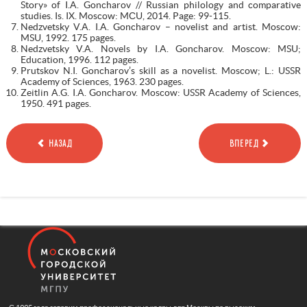
Story» of I.A. Goncharov // Russian philology and comparative
studies. Is. IX. Moscow: MСU, 2014. Page: 99-115.
Nedzvetsky V.A. I.A. Goncharov – novelist and artist. Moscow:
MSU, 1992. 175 pages.
Nedzvetsky V.A. Novels by I.A. Goncharov. Moscow: MSU;
Education, 1996. 112 pages.
Prutskov N.I. Goncharov’s skill as a novelist. Moscow; L.: USSR
Academy of Sciences, 1963. 230 pages.
Zeitlin A.G. I.A. Goncharov. Moscow: USSR Academy of Sciences,
1950. 491 pages.
НАЗАД
ВПЕРЕД