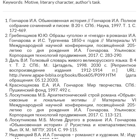
Keywords: Motive, literary character, author's task.
Гончаров И.А. Обыкновенная история // Гончаров И.А. Полное
собрание сочинений и писем: В 20 т. СПб.: Наука, 1997. Т. 1. С.
172-469.
Гребенщиков Ю.Ю. Образы «уголок» и «гнездо» в романах И.А.
Гончарова и И.С. Тургенева 1850-х годов // Материалы VI
Международной научной конференции, посвящённой 205-
летию со дня рождения И.А. Гончарова. Ульяновск:
Корпорация технологий продвижения, 2017. С. 283-290.
Даль В.И. Толковый словарь живого великорусского языка: В 4
т. Т. 2. СПб.; М.: Цитадель, 1998. 2030 с. [Репринтное
воспроизведение издания 1912-1914 гг.] URL:
http://www.agape-biblia.org/books/Book05/P099.HTM (дата
обращения: 05.12.2020).
Краснощекова Е.А. И.А. Гончаров: Мир творчества. СПб.:
Пушкинский фонд, 1997. 492 с.
Лоскутникова М.Б. Архитектонический строй романа «Обрыв»:
сквозные и локальные мотивы // Материалы VI
Международной научной конференции, посвящённой 205-
летию со дня рождения И.А. Гончарова. Ульяновск:
Корпорация технологий продвижения, 2017. С. 113-121.
Лоскутникова М.Б. Мотив Другого в романе И.А. Гончарова
«Обыкновенная история» // Русистика и компаративистика.
Вып. IX. М.: МГПУ, 2014. С. 99-115.
Недзвецкий В.А. И.А. Гончаров – романист и художник. М.: Изд-