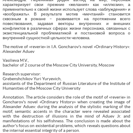
характеризует свои прежние «желания» как «иллюзии», а
применительно к своей жизни использует слова «заблуждения» и
«воображать». В результате мотив «мечтаний» становится
сквозным в романе – развивается на протяжении всего
повествования, задавая векторы внутренних и внешних
конфликтов в различных сферах жизни персонажа, связанных с
экзистенциальной проблематикой и постановкой вопроса о
внутренней сущностной цельности человека.
The motive of «reverie» in I.A. Goncharov's novel «Ordinary History»:
Alexander Aduev
Vasilieva M.V.,
bachelor of 2 course of the Moscow City University, Moscow
Research supervisor:
Grebenshchikov Yuri Yuryevich,
assistants of the Department of Russian Literature of the Institute of
Humanities of the Moscow City University
Annotation. The article considers the role of the motif of «reverie» in
Goncharov's novel «Ordinary History» when creating the image of
Alexander Aduev: during the analysis of the stylistic marking of the
motif, semantic accents in the character were revealed associated
with the destruction of illusions in the mind of Aduev Jr. and
manifestations of his selfishness. The conclusion is made about the
author's focus on existential problems, which reveals questions about
the internal essential integrity of a person.