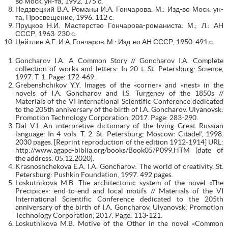
во Моск. ун-та, 1992. 175 с.
Недзвецкий В.А. Романы И.А. Гончарова. М.: Изд-во Моск. ун-
та; Просвещение, 1996. 112 с.
Пруцков Н.И. Мастерство Гончарова-романиста. М.; Л.: АН
СССР, 1963. 230 с.
Цейтлин А.Г. И.А. Гончаров. М.: Изд-во АН СССР, 1950. 491 с.
Goncharov I.A. A Common Story // Goncharov I.A. Complete
collection of works and letters: In 20 t. St. Petersburg: Science,
1997. T. 1. Page: 172-469.
Grebenshchikov Y.Y. Images of the «corner» and «nest» in the
novels of I.A. Goncharov and I.S. Turgenev of the 1850s //
Materials of the VI International Scientific Conference dedicated
to the 205th anniversary of the birth of I.A. Goncharov. Ulyanovsk:
Promotion Technology Corporation, 2017. Page: 283-290.
Dal V.I. An interpretive dictionary of the living Great Russian
language: In 4 vols. T. 2. St. Petersburg; Moscow: Citadel', 1998.
2030 pages. [Reprint reproduction of the edition 1912-1914] URL:
http://www.agape-biblia.org/books/Book05/P099.HTM (date of
the address: 05.12.2020).
Krasnoshchekova E.A. I.A. Goncharov: The world of creativity. St.
Petersburg: Pushkin Foundation, 1997. 492 pages.
Loskutnikova M.B. The architectonic system of the novel «The
Precipice»: end-to-end and local motifs // Materials of the VI
International Scientific Conference dedicated to the 205th
anniversary of the birth of I.A. Goncharov. Ulyanovsk: Promotion
Technology Corporation, 2017. Page: 113-121.
Loskutnikova M.B. Motive of the Other in the novel «Common