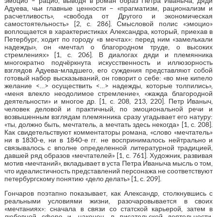
эмоцио – рацио, выводя в роман образ Петра Иваныча, дяди
Адуева, чьи главные ценности – «прагматизм, рационализм и
расчетливость», «свобода от Другого и экономическая
самостоятельность» [2, с. 286]. Смысловой полис «эмоцио»
воплощается в характеристиках Александра, который, приехав в
Петербург, ходит по городу «в мечтах»: перед ним «замелькали
надежды», он «мечтал о благородном труде, о высоких
стремлениях» [1, с. 206]. В диалогах дяди и племянника
многократно подчёркнута искусственность и иллюзорность
взглядов Адуева-младшего, его суждения представляют собой
готовый набор высказываний, он говорит о себе: «во мне кипело
желание <…> осуществить <…> надежды, которые толпились»,
«меня влекло неодолимое стремление», «жажда благородной
деятельности» и многое др. [1, с. 208, 213, 220]. Петр Иваныч,
человек деловой и практичный, по эмоциональной речи и
возвышенным взглядам племянника сразу угадывает его натуру:
«ты, должно быть, мечтатель, а мечтать здесь некогда» [1, с. 208].
Как свидетельствуют комментаторы романа, «слово «мечтатель»
ни в 1830-е, ни в 1840-е гг. не воспринималось нейтрально и
связывалось с вполне определенной литературной традицией,
давшей ряд образов «мечтателей» [1, с. 761]. Художник, развивая
мотив «мечтаний», вкладывает в уста Петра Иваныча мысль о том,
что идеалистичность представлений персонажа не соответствуют
петербургскому понятию «дело делать» [1, с. 209].
Гончаров поэтапно показывает, как Александр, столкнувшись с
реальными условиями жизни, разочаровывается в своих
«мечтаниях»: сначала в связи со статской карьерой, затем в
любовной сфере и, наконец, в писательской деятельности.