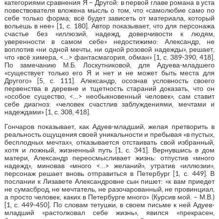
категориями сравнения Я – Другой: в первой главе романа в уста
повествователя вложена мысль о том, что «самолюбие само по
себе только форма; всё будет зависеть от материала, который
вольешь в нее» [1, с. 180]. Автор показывает, что для персонажа
счастье без «иллюзий, надежд, доверчивости к людям,
уверенности в самом себе» недостижимо: Александр, не
воплотив «ни одной мечты, ни одной розовой надежды», решает,
что «всё химера, <…> фантасмагория, обман» [1, с. 389-390, 418].
По замечанию М.Б. Лоскутниковой, для Адуева-младшего
«существует только его Я и нет и не может быть места для
Другого» [5, с. 111]. Александр, осознав условность своего
первенства в деревне и тщетность стараний доказать, что он
«особое существо, <…> необыкновенный человек», сам ставит
себе диагноз: «человек счастлив заблуждениями, мечтами и
надеждами» [1, с. 308, 418].
Гончаров показывает, как Адуев-младший, желая претворить в
реальность ощущения своей уникальности и пребывая «в пустых,
бесплодных мечтах», отказывается отстаивать свой избранный,
хотя и ложный, жизненный путь [1, с. 341]. Вернувшись в дом
матери, Александр переосмысливает жизнь: отпустив «много
надежд», миновав «много <…> желаний», утратив «иллюзии»,
персонаж решает вновь отправиться в Петербург [1, с. 449]. В
послании к Лизавете Александровне сын пишет: «к вам приедет
не сумасброд, не мечтатель, не разочарованный, не провинциал,
а просто человек, каких в Петербурге много» (Курсив мой. – М.В.)
[1, с. 449-450]. По словам тетушки, в своем письме к ней Адуев-
младший «растолковал себе жизнь», явился «прекрасен,