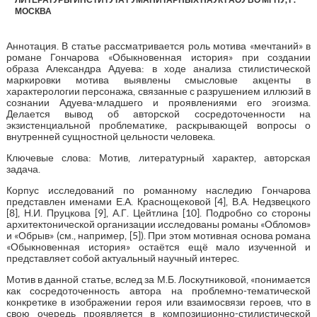
МОСКВА
Аннотация. В статье рассматривается роль мотива «мечтаний» в
романе Гончарова «Обыкновенная история» при создании
образа Александра Адуева: в ходе анализа стилистической
маркировки мотива выявлены смысловые акценты в
характерологии персонажа, связанные с разрушением иллюзий в
сознании Адуева-младшего и проявлениями его эгоизма.
Делается вывод об авторской сосредоточенности на
экзистенциальной проблематике, раскрывающей вопросы о
внутренней сущностной цельности человека.
Ключевые слова: Мотив, литературный характер, авторская
задача.
Корпус исследований по романному наследию Гончарова
представлен именами Е.А. Краснощековой [4], В.А. Недзвецкого
[8], Н.И. Пруцкова [9], А.Г. Цейтлина [10]. Подробно со стороны
архитектонической организации исследованы романы «Обломов»
и «Обрыв» (см., например, [5]). При этом мотивная основа романа
«Обыкновенная история» остаётся ещё мало изученной и
представляет собой актуальный научный интерес.
Мотив в данной статье, вслед за М.Б. Лоскутниковой, «понимается
как сосредоточенность автора на проблемно-тематической
конкретике в изображении героя или взаимосвязи героев, что в
свою очередь проявляется в композиционно-стилистической