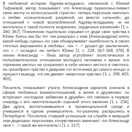
В любовной истории Адуева-младшего, связанной с Юлией
Тафаевой, автор показывает, что Александр переосмысливает
свою мечту «о колоссальной страсти»: теперь персонаж «мечтал»
о любви «сознательной, разумной, но вместе сильной»; до
отношений с новой возлюбленной Адуеву-младшему «и не
мечталось о такой полноте искренних, сердечных излияний» [1, с.
360, 367]. Племянник тщательно скрывал от дяди свои чувства к
Юлии, боясь как бы тот «не разыграл с ним [Александром] опять
какой-нибудь сцены», но сам обнаруживает ошибочность в своих
«теплых верованиях в любовь»: «он <…> дошел до заключения,
что <…> охладел, не любит» Юлию [1, с. 228, 367-368, 378]. В
линии Александр – Лиза автор усугубляет эгоистическое и
пользовательское отношение молодого человека к жизни: его
«прежние мечты» не сохраняют в себе ничего чистого и светлого,
он «разобрал» чувство к девушке «от источника до самого конца» и
пришел к выводу, что им движет «животное чувство» [1, с. 398, 403,
405].
Писатель показывает утрату Александром идеалов сначала в
сфере любовных взаимоотношений, а затем и дружеских: он
встречает «холодное забвение в дружбе», что связано в первую
очередь с его «мечтательной» оценкой этого явления [1, с. 236].
Два друга, воспитывавшиеся в провинциальной среде и
учившиеся в одном университете, по-разному раскрылись в
Петербурге: Поспелов, ставший успешным на службе и живущий
«как дядюшка» персонажа, сочувственно замечает, что Александр
«всё <…> такой же мечтатель!» [1, с. 317].