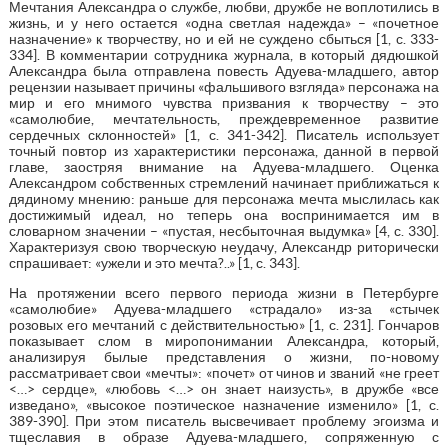
Мечтания Александра о службе, любви, дружбе не воплотились в
жизнь, и у него остается «одна светлая надежда» – «почетное
назначение» к творчеству, но и ей не суждено сбыться [1, с. 333-
334]. В комментарии сотрудника журнала, в который дядюшкой
Александра была отправлена повесть Адуева-младшего, автор
рецензии называет причины «фальшивого взгляда» персонажа на
мир и его мнимого чувства призвания к творчеству – это
«самолюбие, мечтательность, преждевременное развитие
сердечных склонностей» [1, с. 341-342]. Писатель использует
точный повтор из характеристики персонажа, данной в первой
главе, заостряя внимание на Адуева-младшего. Оценка
Александром собственных стремлений начинает приближаться к
дядиному мнению: раньше для персонажа мечта мыслилась как
достижимый идеал, но теперь она воспринимается им в
словарном значении – «пустая, несбыточная выдумка» [4, с. 330].
Характеризуя свою творческую неудачу, Александр риторически
спрашивает: «ужели и это мечта?..» [1, с. 343].
На протяжении всего первого периода жизни в Петербурге
«самолюбие» Адуева-младшего «страдало» из-за «стычек
розовых его мечтаний с действительностью» [1, с. 231]. Гончаров
показывает слом в миропонимании Александра, который,
анализируя былые представления о жизни, по-новому
рассматривает свои «мечты»: «почет» от чинов и званий «не греет
<…> сердце», «любовь <…> он знает наизусть», в дружбе «все
изведано», «высокое поэтическое назначение изменило» [1, с.
389-390]. При этом писатель высвечивает проблему эгоизма и
тщеславия в образе Адуева-младшего, сопряженную с