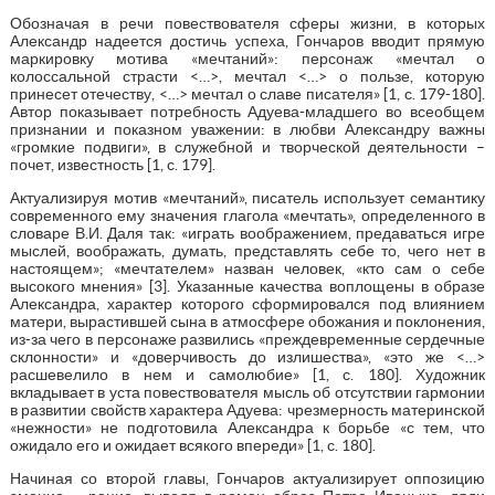
Обозначая в речи повествователя сферы жизни, в которых
Александр надеется достичь успеха, Гончаров вводит прямую
маркировку мотива «мечтаний»: персонаж «мечтал о
колоссальной страсти <…>, мечтал <…> о пользе, которую
принесет отечеству, <…> мечтал о славе писателя» [1, с. 179-180].
Автор показывает потребность Адуева-младшего во всеобщем
признании и показном уважении: в любви Александру важны
«громкие подвиги», в служебной и творческой деятельности –
почет, известность [1, с. 179].
Актуализируя мотив «мечтаний», писатель использует семантику
современного ему значения глагола «мечтать», определенного в
словаре В.И. Даля так: «играть воображением, предаваться игре
мыслей, воображать, думать, представлять себе то, чего нет в
настоящем»; «мечтателем» назван человек, «кто сам о себе
высокого мнения» [3]. Указанные качества воплощены в образе
Александра, характер которого сформировался под влиянием
матери, вырастившей сына в атмосфере обожания и поклонения,
из-за чего в персонаже развились «преждевременные сердечные
склонности» и «доверчивость до излишества», «это же <…>
расшевелило в нем и самолюбие» [1, с. 180]. Художник
вкладывает в уста повествователя мысль об отсутствии гармонии
в развитии свойств характера Адуева: чрезмерность материнской
«нежности» не подготовила Александра к борьбе «с тем, что
ожидало его и ожидает всякого впереди» [1, с. 180].
Начиная со второй главы, Гончаров актуализирует оппозицию