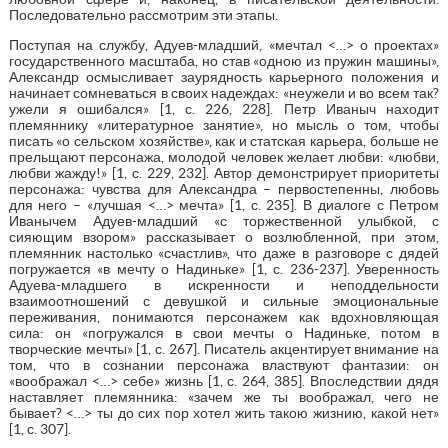
Последовательно рассмотрим эти этапы.
Поступая на службу, Адуев-младший, «мечтал <…> о проектах»
государственного масштаба, но став «одною из пружин машины»,
Александр осмысливает заурядность карьерного положения и
начинает сомневаться в своих надеждах: «неужели и во всем так?
ужели я ошибался» [1, с. 226, 228]. Петр Иваныч находит
племяннику «литературное занятие», но мысль о том, чтобы
писать «о сельском хозяйстве», как и статская карьера, больше не
прельщают персонажа, молодой человек желает любви: «любви,
любви жажду!» [1, с. 229, 232]. Автор демонстрирует приоритеты
персонажа: чувства для Александра – первостепенны, любовь
для него – «лучшая <…> мечта» [1, с. 235]. В диалоге с Петром
Иванычем Адуев-младший «с торжественной улыбкой, с
сияющим взором» рассказывает о возлюбленной, при этом,
племянник настолько «счастлив», что даже в разговоре с дядей
погружается «в мечту о Надиньке» [1, с. 236-237]. Уверенность
Адуева-младшего в искренности и неподдельности
взаимоотношений с девушкой и сильные эмоциональные
переживания, понимаются персонажем как вдохновляющая
сила: он «погружался в свои мечты о Надиньке, потом в
творческие мечты» [1, с. 267]. Писатель акцентирует внимание на
том, что в сознании персонажа властвуют фантазии: он
«воображал <…> себе» жизнь [1, с. 264, 385]. Впоследствии дядя
наставляет племянника: «зачем же ты воображал, чего не
бывает? <…> ты до сих пор хотел жить такою жизнию, какой нет»
[1, с. 307].