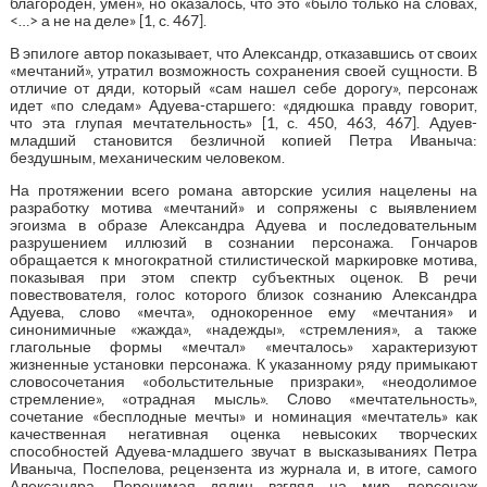
благороден, умен», но оказалось, что это «было только на словах,
<…> а не на деле» [1, с. 467].
В эпилоге автор показывает, что Александр, отказавшись от своих
«мечтаний», утратил возможность сохранения своей сущности. В
отличие от дяди, который «сам нашел себе дорогу», персонаж
идет «по следам» Адуева-старшего: «дядюшка правду говорит,
что эта глупая мечтательность» [1, с. 450, 463, 467]. Адуев-
младший становится безличной копией Петра Иваныча:
бездушным, механическим человеком.
На протяжении всего романа авторские усилия нацелены на
разработку мотива «мечтаний» и сопряжены с выявлением
эгоизма в образе Александра Адуева и последовательным
разрушением иллюзий в сознании персонажа. Гончаров
обращается к многократной стилистической маркировке мотива,
показывая при этом спектр субъектных оценок. В речи
повествователя, голос которого близок сознанию Александра
Адуева, слово «мечта», однокоренное ему «мечтания» и
синонимичные «жажда», «надежды», «стремления», а также
глагольные формы «мечтал» «мечталось» характеризуют
жизненные установки персонажа. К указанному ряду примыкают
словосочетания «обольстительные призраки», «неодолимое
стремление», «отрадная мысль». Слово «мечтательность»,
сочетание «бесплодные мечты» и номинация «мечтатель» как
качественная негативная оценка невысоких творческих
способностей Адуева-младшего звучат в высказываниях Петра
Иваныча, Поспелова, рецензента из журнала и, в итоге, самого
Александра. Перенимая дядин взгляд на мир, персонаж