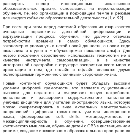
расширять спектр инновационных инклюзивных
образовательных практик, основываясь на персонализации
обучения, т.е. его организации в подходящем темпе и режиме
для каждого субъекта образовательной деятельности [1, c. 99].
При всем при этом перед системой образования открываются
очевидные перспективы дальнейшей цифровизации и
виртуализации процесса обучения, что должно отвечать
потребностям времени и самих обучающихся. Здесь
закономерно упомянуть о некой новой данности, о новом виде
школьника и студента – обучающемся поколения альфа. Для
нового поколения свойственно использовать технологии не в
качестве инструмента самореализации, а в качестве
интегральной надстройки в структуре восприятия всего мира и
ориентации в нем, где онлайн и офлайн являются двумя
полноправными гармонично спаянными сторонами жизни.
Новый контингент обучающихся будет обладать высоким
уровнем цифровой грамотности, что является существенным
вызовом для педагогов и очерчивает явную потребность
дополнения и расширения содержательного наполнения
учебных дисциплин для учителей иностранного языка, которую
можно конкретизировать в виде актуальных магистральных
направлений: цифровая грамотность учителя иностранного
языка, формирование soft skills, метапредметность и
междисциплинарность в обучении, совершенствование
критического мышления, обучение детей с ОВЗ в дистанционном
режиме, создание инклюзивного образовательного пространства