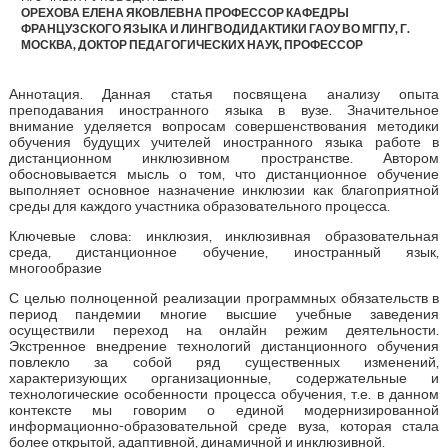
ОРЕХОВА ЕЛЕНА ЯКОВЛЕВНА ПРОФЕССОР КАФЕДРЫ
ФРАНЦУЗСКОГО ЯЗЫКА И ЛИНГВОДИДАКТИКИ ГАОУ ВО МГПУ, Г.
МОСКВА, ДОКТОР ПЕДАГОГИЧЕСКИХ НАУК, ПРОФЕССОР
Аннотация. Данная статья посвящена анализу опыта
преподавания иностранного языка в вузе. Значительное
внимание уделяется вопросам совершенствования методики
обучения будущих учителей иностранного языка работе в
дистанционном инклюзивном пространстве. Автором
обосновывается мысль о том, что дистанционное обучение
выполняет основное назначение инклюзии как благоприятной
среды для каждого участника образовательного процесса.
Ключевые слова: инклюзия, инклюзивная образовательная
среда, дистанционное обучение, иностранный язык,
многообразие
С целью полноценной реализации программных обязательств в
период пандемии многие высшие учебные заведения
осуществили переход на онлайн режим деятельности.
Экстренное внедрение технологий дистанционного обучения
повлекло за собой ряд существенных изменений,
характеризующих организационные, содержательные и
технологические особенности процесса обучения, т.е. в данном
контексте мы говорим о единой модернизированной
информационно-образовательной среде вуза, которая стала
более открытой, адаптивной, динамичной и инклюзивной.