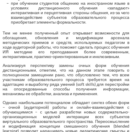
при обучении студентов общению на иностранном языке в
условиях дистанционного обучения «западают»
интерактивная и перцептивная стороны общения, из-за чего
взаимодействие субъектов образовательного процесса
приобретает элементы формальности.
Тем не менее полученный опыт открывает возможности для
обогащения, обновления и модификации арсенала
методических приемов и средств, используемых педагогом в
ходе аудиторной работы, что поможет сделать процесс обучения
ИЯ методике его преподавания более современным,
интерактивным, практико-ориентированным и инклюзивным.
Анализируя перспективу замены очных форм обучения
дистанционными, отметим, что на данном этапе говорить о
полноценном замещении рано, что обусловлено тем, что всем
участникам образовательного процесса требуется время на
адаптацию и выработку ряда умений (soft skills) для перестройки
на опосредованные способы получения информации,
механизмы ее обработки, анализа и применения.
Однако наибольшим потенциалом обладает синтез обеих форм
– очной (аудиторной) работы и онлайн-взаимодействия с
обучающимися – с целью разработки новых содержательно-
организационных моделей интеракции всех субъектов
виртуального образовательного пространства. Переосмысление
и модификация концепции смешанного обучения (blended
learning) позволит наращивать новые дидактические смыслы и