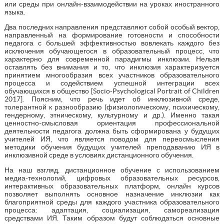
или среды при онлайн-взаимодействии на уроках иностранного
языка.
Два последних направления представляют собой особый вектор,
направленный на формирование готовности и способности
педагога с большей эффективностью вовлекать каждого без
исключения обучающегося в образовательный процесс, что
характерно для современной парадигмы инклюзии. Нельзя
оставлять без внимания и то, что инклюзия характеризуется
принятием многообразия всех участников образовательного
процесса и содействием успешной интеграции всех
обучающихся в общество [Socio-Psychological Portrait of Children
2017]. Поясним, что речь идет об инклюзивной среде,
толерантной к разнообразию (физиологическому, психическому,
гендерному, этническому, культурному и др.). Именно такая
ценностно-смысловая ориентация профессиональной
деятельности педагога должна быть сформирована у будущих
учителей ИЯ, что является поводом для переосмысления
методики обучения будущих учителей преподаванию ИЯ в
инклюзивной среде в условиях дистанционного обучения.
На наш взгляд, дистанционное обучение с использованием
медиа-технологий, цифровых образовательных ресурсов,
интерактивных образовательных платформ, онлайн курсов
позволяет выполнять основное назначение инклюзии как
благоприятной среды для каждого участника образовательного
процесса: адаптация, социализация, самореализация
средствами ИЯ. Таким образом будут соблюдаться основные