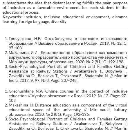
substantiates the idea that distant learning fulfills the main purpose
of inclusion as a favorable environment for each student in the
educational process.
Keywords: inclusion, inclusive educational environment, distance
learning, foreign language, diversity
Гречушкина Н.В. Онлайн-курсы в контексте инклюзивного
образования // Высшее образование в России, 2019. № 12. С.
97-103.
Макашина И.И. Дистанционное образование как компонент
виртуального образовательного пространства университета //
Мир науки, культуры, образования, 2020. № 2 (81). С. 192-196.
Socio-Psychological Portrait of Children and Families Getting
Assistance at Railway Stations / Arakantseva T., Bobyleva I.,
Zavodilkina O., Borisova T., Orekhova E., Shaidenko N. // Man in
India, 2017. V. 97. № 3. Page: 237-248.
Grechushkina N.V. Online courses in the context of inclusive
education // Vysshee obrazovanie v Rossii, 2019. № 12. Page: 97-
103.
Makashina I.I. Distance education as a component of the virtual
educational space of the university // Mir nauki, kultury,
obrazovaniya, 2020. № 2 (81). Page: 192-196.
Socio-Psychological Portrait of Children and Families Getting
Assistance at Railway Stations / Arakantseva T., Bobyleva I.,
Zavodilkina O., Borisova T., Orekhova E., Shaidenko N. // Man in