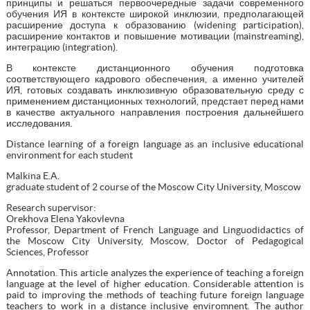
принципы и решаться первоочередные задачи современного
обучения ИЯ в контексте широкой инклюзии, предполагающей
расширение доступа к образованию (widening participation),
расширение контактов и повышение мотивации (mainstreaming),
интеграцию (integration).
В контексте дистанционного обучения подготовка
соответствующего кадрового обеспечения, а именно учителей
ИЯ, готовых создавать инклюзивную образовательную среду с
применением дистанционных технологий, предстает перед нами
в качестве актуального направления построения дальнейшего
исследования.
Distance learning of a foreign language as an inclusive educational
environment for each student
Malkina E.A.
graduate student of 2 course of the Moscow City University, Moscow
Research supervisor:
Orekhova Elena Yakovlevna
Professor, Department of French Language and Linguodidactics of
the Moscow City University, Moscow, Doctor of Pedagogical
Sciences, Professor
Annotation. This article analyzes the experience of teaching a foreign
language at the level of higher education. Considerable attention is
paid to improving the methods of teaching future foreign language
teachers to work in a distance inclusive enviromnent. The author