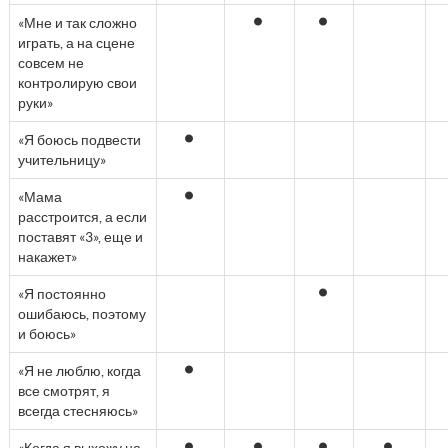
«Мне и так сложно
играть, а на сцене
совсем не
контролирую свои
руки»
«Я боюсь подвести
учительницу»
«Мама
расстроится, а если
поставят «3», еще и
накажет»
«Я постоянно
ошибаюсь, поэтому
и боюсь»
«Я не люблю, когда
все смотрят, я
всегда стесняюсь»
«Когда я выхожу на