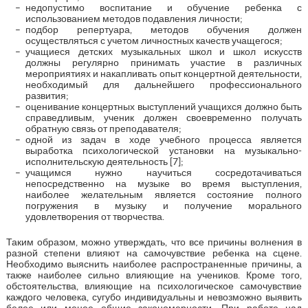
недопустимо воспитание и обучение ребенка с
использованием методов подавления личности;
подбор репертуара, методов обучения должен
осуществляться с учетом личностных качеств учащегося;
учащиеся детских музыкальных школ и школ искусств
должны регулярно принимать участие в различных
мероприятиях и накапливать опыт концертной деятельности,
необходимый для дальнейшего профессионального
развития;
оценивание концертных выступлений учащихся должно быть
справедливым, ученик должен своевременно получать
обратную связь от преподавателя;
одной из задач в ходе учебного процесса является
выработка психологической установки на музыкально-
исполнительскую деятельность [7];
учащимся нужно научиться сосредотачиваться
непосредственно на музыке во время выступления,
наиболее желательным является состояние полного
погружения в музыку и получение морального
удовлетворения от творчества.
Таким образом, можно утверждать, что все причины волнения в
разной степени влияют на самочувствие ребенка на сцене.
Необходимо выяснить наиболее распространенные причины, а
также наиболее сильно влияющие на учеников. Кроме того,
обстоятельства, влияющие на психологическое самочувствие
каждого человека, сугубо индивидуальны и невозможно выявить
белее или менее общие закономерности. При работе над