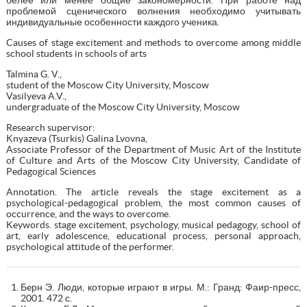
проблемой сценического волнения необходимо учитывать
индивидуальные особенности каждого ученика.
Causes of stage excitement and methods to overcome among middle
school students in schools of arts
Talmina G. V.,
student of the Moscow City University, Moscow
Vasilyeva A.V.,
undergraduate of the Moscow City University, Moscow
Research supervisor:
Knyazeva (Tsurkis) Galina Lvovna,
Associate Professor of the Department of Music Art of the Institute
of Culture and Arts of the Moscow City University, Candidate of
Pedagogical Sciences
Annotation. The article reveals the stage excitement as a
psychological-pedagogical problem, the most common causes of
occurrence, and the ways to overcome.
Keywords. stage excitement, psychology, musical pedagogy, school of
art, early adolescence, educational process, personal approach,
psychological attitude of the performer.
Бeрн Э. Люди, которые играют в игры. М.: Гранд: Фаир-пресс,
2001. 472 с.