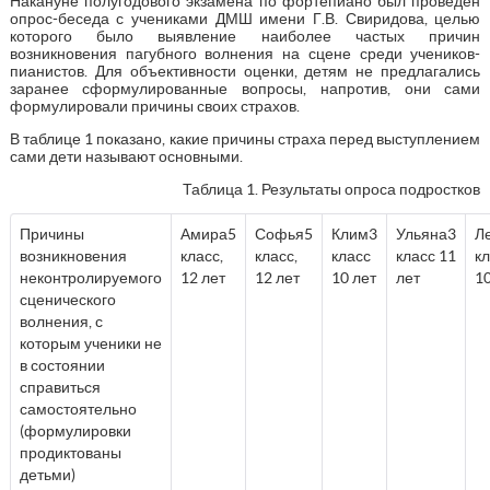
Накануне полугодового экзамена по фортепиано был проведен
опрос-беседа с учениками ДМШ имени Г.В. Свиридова, целью
которого было выявление наиболее частых причин
возникновения пагубного волнения на сцене среди учеников-
пианистов. Для объективности оценки, детям не предлагались
заранее сформулированные вопросы, напротив, они сами
формулировали причины своих страхов.
В таблице 1 показано, какие причины страха перед выступлением
сами дети называют основными.
Таблица 1. Результаты опроса подростков
Причины
Амира5
Софья5
Клим3
Ульяна3
Л
возникновения
класс,
класс,
класс
класс 11
к
неконтролируемого
12 лет
12 лет
10 лет
лет
10
сценического
волнения, с
которым ученики не
в состоянии
справиться
самостоятельно
(формулировки
продиктованы
детьми)