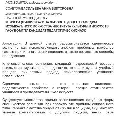
ГАОУ ВО МГПУ, г. Москва, студент
СОАВТОР:
ВАСИЛЬЕВА АННА ВИКТОРОВНА
магистрант ГАОУ ВО МГПУ, г. Москва
НАУЧНЫЙ РУКОВОДИТЕЛЬ:
КНЯЗЕВА (ЦУРКИС) ГАЛИНА ЛЬВОВНА, ДОЦЕНТ КАФЕДРЫ
МУЗЫКАЛЬНОГО ИСКУССТВА ИНСТИТУТА КУЛЬТУРЫ И ИСКУССТВ
ГАОУ ВО МГПУ, КАНДИДАТ ПЕДАГОГИЧЕСКИХ НАУК
Аннотация. В данной статье рассматривается сценическое
волнение как психолого-педагогическая проблема, наиболее
частые причины его возникновения, а также возможные способы
преодоления.
Ключевые слова: волнение, младший подростковый возраст,
психология, музыкальная педагогика, школа искусств, учебный
процесс, личностный подход, психологическая установка
исполнителя.
Сценическое волнение – это серьезная психолого-
педагогическая проблема, с которой нередко сталкиваются
учащиеся и преподаватели школ искусств.
Существует множество причин возникновения пагубных форм
сценического волнения. Как правило, эти причины социального
типа. Ребенка с детства приучают к жизни в социуме, внушают, что
умение контактировать с другими людьми, вести себя