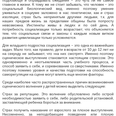
подобающе и оправдывать ожидания – это чуть ли не самое
главное в жизни. К тому же не стоит забывать, что человек – это
социальный биологический вид, именно поэтому умение
уживаться в социуме заложено в нас генетически, как и страх
изоляции, страх быть непринятым другими людьми, т.к. для
наших предков жизнь за пределами общины была попросту
невозможна. Инстинкты живы в людях и по сей день. А
потребность социализации только возрастает, что объясняется
тем, что социальные связи и законы с каждым новым витком
развития цивилизации только усложняются.
Для младшего подростка социализация – это одна из важнейших
задач. Мало того, как правило, дети в возрасте от 10 до 12 лет ни
на секунду не забывают, что «на них смотрят». Именно поэтому
сценическое выступление становится настоящим стрессом. Это
одновременно и неотъемлемая часть учебного процесса, и
способ заявить о себе, и соревнование со сверстниками. Именно
поэтому помимо уровня и качества подготовки на способность
саморегуляции на сцене могут влиять еще многие факторы.
Среди наиболее часто распространенных причин возникновения
сценического волнения у детей можно выделить следующие:
Страх за репутацию. Это волнение обусловлено либо острой
необходимостью заявить о себе, либо родительской установкой,
заставляющей ребенка бороться за внимание.
Страх получить наказание от взрослого за плохое выступление.
Несомненно, за неподобающее поведение или плохую