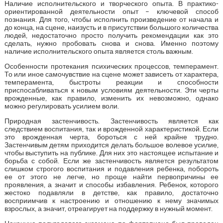
Наличие исполнительского и творческого опыта. В практико-
ориентированной деятельности опыт – ключевой способ
познания. Для того, чтобы исполнить произведение от начала и
до конца, на сцене, наизусть и в присутствии большого количества
людей, недостаточно просто получить рекомендации как это
сделать, нужно пробовать снова и снова. Именно поэтому
наличие исполнительского опыта является столь важным.
Особенности протекания психических процессов, темперамент.
То или иное самочувствие на сцене может зависеть от характера,
темперамента, быстроты реакции и способности
приспосабливаться к новым условиям деятельности. Эти черты
врожденные, как правило, изменить их невозможно, однако
можно регулировать усилием воли.
Природная застенчивость. Застенчивость является как
следствием воспитания, так и врожденной характеристикой. Если
это врожденная черта, бороться с ней крайне трудно.
Застенчивым детям приходится делать большое волевое усилие,
чтобы выступить на публике. Для них это настоящее испытание и
борьба с собой. Если же застенчивость является результатом
слишком строгого воспитания и подавления ребенка, побороть
ее от этого не легче, но проще найти первопричины ее
проявления, а значит и способы избавления. Ребенок, которого
жестоко подавляли в детстве, как правило, достаточно
восприимчив к настроению и отношению к нему значимых
взрослых, а значит, отреагирует на поддержку в нужный момент.