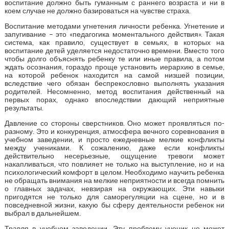
воспитание должно быть гуманным с раннего возраста и ни в
коем случае не должно базироваться на чувстве страха.
Воспитание методами угнетения личности ребенка. Угнетение и
запугивание – это «педагогика моментального действия». Такая
система, как правило, существует в семьях, в которых на
воспитание детей уделяется недостаточно времени. Вместо того
чтобы долго объяснять ребенку те или иные правила, а потом
ждать осознания, гораздо проще установить иерархию в семье,
на которой ребенок находится на самой низшей позиции,
вследствие чего обязан беспрекословно выполнять указания
родителей. Несомненно, метод воспитания действенный на
первых порах, однако впоследствии дающий неприятные
результаты.
Давление со стороны сверстников. Оно может проявляться по-
разному. Это и конкуренция, атмосфера вечного соревнования в
учебном заведении, и просто ежедневные мелкие конфликты
между учениками. К сожалению, даже если конфликты
действительно несерьезные, ощущение тревоги может
накапливаться, что повлияет не только на выступление, но и на
психологический комфорт в целом. Необходимо научить ребенка
не обращать внимания на мелкие неприятности и всегда помнить
о главных задачах, невзирая на окружающих. Эти навыки
пригодятся не только для саморегуляции на сцене, но и в
повседневной жизни, какую бы сферу деятельности ребенок ни
выбрал в дальнейшем.
Травля в учебном заведении. Эту проблему ученик не может