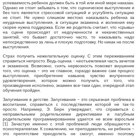
успеваемость ребенок должен быть в той или иной мере наказан.
Однако не стоит забывать о том, что сценическое выступление и
без того является стрессовой ситуацией и усугублять ситуацию
не стоит. Не нужно слишком жестоко наказывать ребенка за
неудачные выступления, в ситуации экзамена и волнения ему
скорее нужна поддержка. Если же родитель считает, что «срывы»
на сцене происходят от недоученности и некачественных
занятий, что бывает достаточно часто, то наказывать надо
непосредственно за лень и плохую подготовку. Но никак не после
выступления.
Страх получить нежелательную оценку. С этим переживанием
справиться непросто. Ведь оценка – неотъемлемая часть зачетов
и экзаменов. Возможно, снять нервозность поможет внушение
того, что оценка – это не главное, гораздо важнее сам процесс
выступления, приобретение навыков, чувство внутреннего
удовлетворения, которое можно получить от того, что
произведение исполнено, экзамен все-таки сдан, очередной этап
обучения пройден.
Запугивание в детстве. Запугивание – это серьезная проблема в
воспитании, справиться с последствиями которой не так-то
просто. Например, Э. Берн утверждает, что справиться с
неправильными родительскими директивами и пагубным
родительским программированием удается не всем взрослым
[1]. Зачастую именно с этой проблемой люди обращаются к
психотерапевтам. К сожалению, ни преподаватель, ни ребенок –
это препятствие преодолеть не смогут, именно поэтому