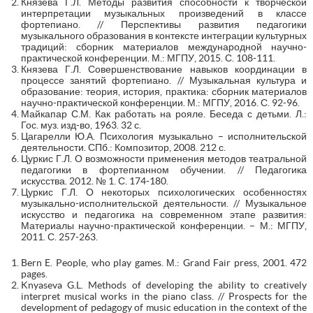
Князева Г.Л. Методы развития способности к творческой
интерпретации музыкальных произведений в классе
фортепиано. // Перспективы развития педагогики
музыкального образования в контексте интеграции культурных
традиций: сборник материалов международной научно-
практической конференции. М.: МГПУ, 2015. С. 108-111.
Князева Г.Л. Совершенствование навыков координации в
процессе занятий фортепиано. // Музыкальная культура и
образование: теория, история, практика: сборник материалов
научно-практической конференции. М.: МГПУ, 2016. С. 92-96.
Майкапар С.М. Как работать на рояле. Беседа с детьми. Л.:
Гос. муз. изд-во, 1963. 32 с.
Цагарелли Ю.А. Психология музыкально – исполнительской
деятельности. СПб.: Композитор, 2008. 212 с.
Цуркис Г.Л. О возможности применения методов театральной
педагогики в фортепианном обучении. // Педагогика
искусства. 2012. № 1. С. 174-180.
Цуркис Г.Л. О некоторых психологических особенностях
музыкально-исполнительской деятельности. // Музыкальное
искусство и педагогика на современном этапе развития:
Материалы научно-практической конференции. – М.: МГПУ,
2011. С. 257-263.
Bern E. People, who play games. М.: Grand Fair press, 2001. 472
pages.
Knyaseva G.L. Methods of developing the ability to creatively
interpret musical works in the piano class. // Prospects for the
development of pedagogy of music education in the context of the