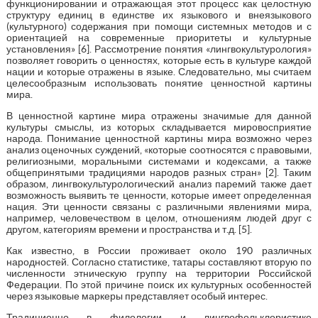
функционировании и отражающая этот процесс как целостную
структуру единиц в единстве их языкового и внеязыкового
(культурного) содержания при помощи системных методов и с
ориентацией на современные приоритеты и культурные
установления» [6]. Рассмотрение понятия «лингвокультурология»
позволяет говорить о ценностях, которые есть в культуре каждой
нации и которые отражены в языке. Следовательно, мы считаем
целесообразным использовать понятие ценностной картины
мира.
В ценностной картине мира отражены значимые для данной
культуры смыслы, из которых складывается мировосприятие
народа. Понимание ценностной картины мира возможно через
анализ оценочных суждений, «которые соотносятся с правовыми,
религиозными, моральными системами и кодексами, а также
общепринятыми традициями народов разных стран» [2]. Таким
образом, лингвокультурологический анализ паремий также дает
возможность выявить те ценности, которые имеет определенная
нация. Эти ценности связаны с различными явлениями мира,
например, человечеством в целом, отношениям людей друг с
другом, категориям времени и пространства и т.д. [5].
Как известно, в России проживает около 190 различных
народностей. Согласно статистике, татары составляют вторую по
численности этническую группу на территории Российской
Федерации. По этой причине поиск их культурных особенностей
через языковые маркеры представляет особый интерес.
Традиционно в филологии и лингвофольклористике