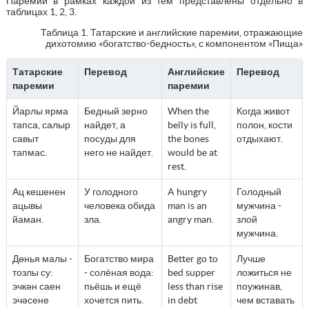
Паремии в рамках каждой из тем представлены отдельно в
таблицах 1, 2, 3.
Таблица 1. Татарские и английские паремии, отражающие
дихотомию «богатство-бедность», с компонентом «Пища»
Татарские
Перевод
Английские
Перевод
паремии
паремии
Йарлы ярма
Бедный зерно
When the
Когда живот
тапса, салыр
найдет, а
belly is full,
полон, кости
савыт
посуды для
the bones
отдыхают.
тапмас.
него не найдет.
would be at
rest.
Ац кешенен
У голодного
A hungry
Голодный
ацывы
человека обида
man is an
мужчина -
йаман.
зла.
angry man.
злой
мужчина.
Дөнья малы -
Богатство мира
Better go to
Лучше
тозлы су:
- солёная вода:
bed supper
ложиться не
эчкән саен
пьёшь и ещё
less than rise
поужинав,
эчәсене
хочется пить.
in debt
чем вставать