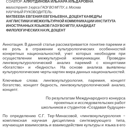
СОАВТОР:
АЛЯУТДИНОВА ИЛЬНАРА ИЛЬДАРОВНА
магистрант 1 курса ГАОУ ВО МГПУ, г. Москва
НАУЧНЫЙ РУКОВОДИТЕЛЬ:
МАТВЕЕВА ЕВГЕНИЯ ЕВГЕНЬЕВНА, ДОЦЕНТ КАФЕДРЫ
АНГЛИСТИКИ И МЕЖКУЛЬТУРНОЙ КОММУНИКАЦИИ ИНСТИТУТА
ИНОСТРАННЫХ ЯЗЫКОВ ГАОУ ВО МГПУ, КАНДИДАТ
ФИЛОЛОГИЧЕСКИХ НАУК, ДОЦЕНТ
Аннотация. В данной статье рассматривается понятие паремии и
ее роль в отражении культурологических особенностей
конкретных национальностей, учет которых необходим при
осуществлении межкультурной коммуникации. Проведен
лингвокультурологический анализ паремий с концептами
«богатство» и «бедность». На основе анализа выявлены
культурологические черты картин мира данных национальностей.
Ключевые слова: лингвокультурология, паремия, концепт
богатство, концепт бедность, лингвокультурологический анализ,
концепт.
По результатам Международного конкурса
проектных и исследовательских работ
школьников и студентов «Создавая будущее»
По определению С.Г. Тер-Минасовой, «лингвокультурология –
комплексная научная дисциплина синтезирующего типа,
изучающая взаимосвязь и взаимодействие культуры и языка в его