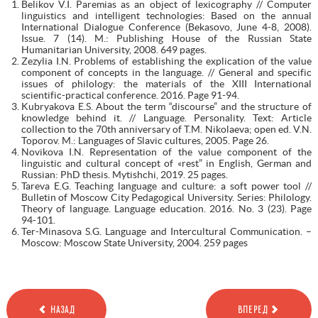
Belikov V.I. Paremias as an object of lexicography // Computer
linguistics and intelligent technologies: Based on the annual
International Dialogue Conference (Bekasovo, June 4-8, 2008).
Issue. 7 (14). M.: Publishing House of the Russian State
Humanitarian University, 2008. 649 pages.
Zezylia I.N. Problems of establishing the explication of the value
component of concepts in the language. // General and specific
issues of philology: the materials of the XIII International
scientific-practical conference. 2016. Page 91-94.
Kubryakova E.S. About the term “discourse” and the structure of
knowledge behind it. // Language. Personality. Text: Article
collection to the 70th anniversary of T.M. Nikolaeva; open ed. V.N.
Toporov. M.: Languages of Slavic cultures, 2005. Page 26.
Novikova I.N. Representation of the value component of the
linguistic and cultural concept of «rest” in English, German and
Russian: PhD thesis. Mytishchi, 2019. 25 pages.
Tareva E.G. Teaching language and culture: a soft power tool //
Bulletin of Moscow City Pedagogical University. Series: Philology.
Theory of language. Language education. 2016. No. 3 (23). Page
94-101.
Ter-Minasova S.G. Language and Intercultural Communication. –
Moscow: Moscow State University, 2004. 259 pages
НАЗАД
ВПЕРЕД