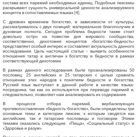
состава всех паремий необходимых единиц. Подобные лексемы
раскрывают сущность универсальной ценности анализируемого
концепта в сопоставляемых языках [4].
С древних временем богатство, в зависимости от культуры,
рассматривалось с двух позиций: материальное благополучие и
духовная полнота. Сегодня проблема бедности также стоит
довольно остро на повестке дня мирового сообщества,
соответственно, дихотомия концептов «богатство-бедность»
представляет особый интерес и составляет актуальность данного
исследования. Цель настоящей статьи – выявить особенности
отношения татар и англичан к богатству и бедности в рамках
соответствующей дихотомии.
В рамках данного исследования были проанализированы 50
пословиц: 25 английских и 25 татарских с целью сравнить
отношение этих народов к понятиям бедности и богатства.
Русский язык выступает в данной работе в качестве языка-
посредника, так как он используется при переводе паремий и,
следовательно, позволяет нам анализировать их содержание.
В процессе отбора паремий, вербализующих
противопоставление «бедность-богатство», были определены три
основные темы и категории лексем, к которым сводятся как
английские, так и татарские пословицы и поговорки. Этими
темами оказались следующие: «Пища», «Социальный статус» и
«Здоровье и разум».