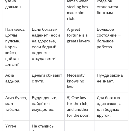
үзенә
leman when
когда он
дошман.
stealing has
становится
made him
богатым.
rich.
Пай кейсэ,
Если богатый
A great
Большое
цотлы
наденет - носи
fortune is a
состояние —
пулсын,
на здоровье,
greats lavery.
большое
йарлы
если бедный
рабство.
кейсэ,
наденет -
цайтан
откуда взял?
алтын?
Акча
Деньги сбивают
Necessity
Нужда закона
аздыра.
с пути.
knows no
не знает.
law.
Акча булса,
Будут деньги,
5) One law
Для богатых
мал
найдётся
for the rich,
один закон, а
табыла.
имущество.
and another
для бедных
for the poor.
другой.
Yлгэн
Не стыдись