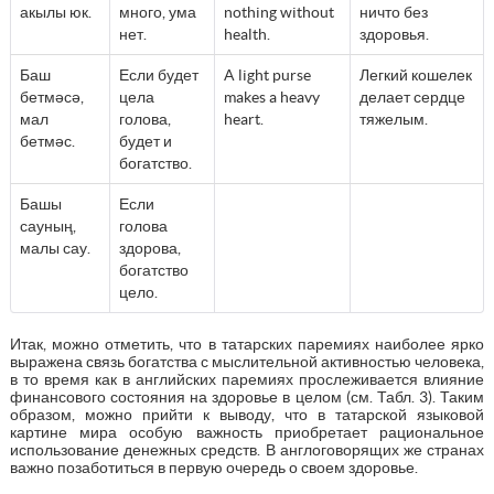
акылы юк.
много, ума
nothing without
ничто без
нет.
health.
здоровья.
Баш
Если будет
A light purse
Легкий кошелек
бетмәсә,
цела
makes a heavy
делает сердце
мал
голова,
heart.
тяжелым.
бетмәс.
будет и
богатство.
Башы
Если
сауның,
голова
малы сау.
здорова,
богатство
цело.
Итак, можно отметить, что в татарских паремиях наиболее ярко
выражена связь богатства с мыслительной активностью человека,
в то время как в английских паремиях прослеживается влияние
финансового состояния на здоровье в целом (см. Табл. 3). Таким
образом, можно прийти к выводу, что в татарской языковой
картине мира особую важность приобретает рациональное
использование денежных средств. В англоговорящих же странах
важно позаботиться в первую очередь о своем здоровье.