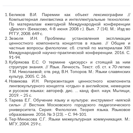
Беликов В.И. Паремии как объект лексикографии //
Компьютерная лингвистика и интеллектуальные технологии:
По материалам ежегодной Международной конференции
«Диалог» (Бекасово, 4-8 июня 2008 г.). Вып. 7 (14). М.: Изд-во
РГГУ, 2008. 649 с.
Зезюля И.Н. Проблемы установления экспликации
ценностного компонента концептов в языке. // Общие и
частные вопросы филологии: сб. статей по материалам XIII
Международной научно-практической конференции. 2016. С.
91-94.
Кубрякова Е.С. О термине «дискурс» и стоящей за ним
структуре знания. // Язык. Личность. Текст: сб. ст. к 70-летию
Т.М. Николаевой; отв. ред. В.Н. Топоров. М.: Языки славянских
культур, 2005. С. 26.
Новикова И.Н. Репрезентация ценностного компонента
лингвокультурного концепта «отдых» в английском, немецком
и русском языках: автореф. дис. … канд. фил. наук. Мытищи,
2019. – 25 с.
Тарева Е.Г. Обучение языку и культуре: инструмент «мягкой
силы» // Вестник Московского городского педагогического
университета. Серия: Филология. Теория языка. Языковое
образование. 2016. № 3 (23). – С. 94-101.
Тер-Минасова С.Г. Языки межкультурная коммуникация. М.:
МГУ, 2004. 259 с.