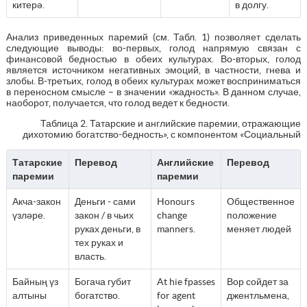
китерә.
в долгу.
Анализ приведенных паремий (см. Табл. 1) позволяет сделать
следующие выводы: во-первых, голод напрямую связан с
финансовой бедностью в обеих культурах. Во-вторых, голод
является источником негативных эмоций, в частности, гнева и
злобы. В-третьих, голод в обеих культурах может восприниматься
в переносном смысле – в значении «жадность». В данном случае,
наоборот, получается, что голод ведет к бедности.
Таблица 2. Татарские и английские паремии, отражающие
дихотомию богатство-бедность», с компонентом «Социальный
Татарские
Перевод
Английские
Перевод
паремии
паремии
Акча-закон
Деньги - сами
Honours
Общественное
үзләре.
закон / в чьих
change
положение
руках деньги, в
manners.
меняет людей
тех руках и
власть.
Байның үз
Богача губит
At hie fpasses
Вор сойдет за
алтыны
богатство.
for agent
джентльмена,