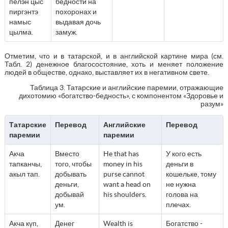
пелэн цыс
бедности на
пиргэнтэ
похоронах и
намыс
выдавая дочь
цылма.
замуж.
Отметим, что и в татарской, и в английской картине мира (см.
Табл. 2) денежное благосостояние, хоть и меняет положение
людей в обществе, однако, выставляет их в негативном свете.
Таблица 3. Татарские и английские паремии, отражающие
дихотомию «богатство-бедность», с компонентом «Здоровье и
разум»
Татарские
Перевод
Английские
Перевод
паремии
паремии
Акча
Вместо
He that has
У кого есть
тапканчы,
того, чтобы
money in his
деньги в
акыл тап.
добывать
purse cannot
кошельке, тому
деньги,
want a head on
не нужна
добывай
his shoulders.
голова на
ум.
плечах.
Акча күп,
Денег
Wealth is
Богатство -