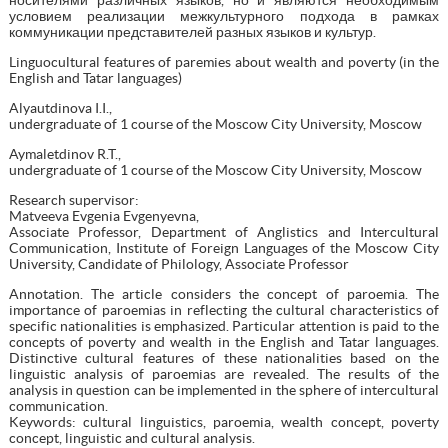
условием реализации межкультурного подхода в рамках
коммуникации представителей разных языков и культур.
Linguocultural features of paremies about wealth and poverty (in the
English and Tatar languages)
Alyautdinova I.I.,
undergraduate of 1 course of the Moscow City University, Moscow
Aymaletdinov R.T.,
undergraduate of 1 course of the Moscow City University, Moscow
Research supervisor:
Matveeva Evgenia Evgenyevna,
Associate Professor, Department of Anglistics and Intercultural
Communication, Institute of Foreign Languages of the Moscow City
University, Candidate of Philology, Associate Professor
Annotation. The article considers the concept of paroemia. The
importance of paroemias in reflecting the cultural characteristics of
specific nationalities is emphasized. Particular attention is paid to the
concepts of poverty and wealth in the English and Tatar languages.
Distinctive cultural features of these nationalities based on the
linguistic analysis of paroemias are revealed. The results of the
analysis in question can be implemented in the sphere of intercultural
communication.
Keywords: cultural linguistics, paroemia, wealth concept, poverty
concept, linguistic and cultural analysis.