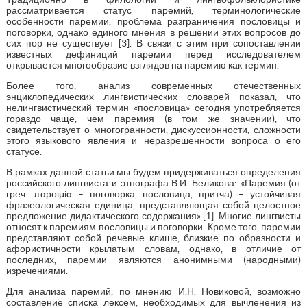
рассматривается статус паремий, терминологические
особенности паремии, проблема разграничения пословицы и
поговорки, однако единого мнения в решении этих вопросов до
сих пор не существует [3]. В связи с этим при сопоставлении
известных дефиниций паремии перед исследователем
открывается многообразие взглядов на паремию как термин.
Более того, анализ современных отечественных
энциклопедических лингвистических словарей показал, что
нелингвистический термин «пословица» сегодня употребляется
гораздо чаще, чем паремия (в том же значении), что
свидетельствует о многогранности, дискуссионности, сложности
этого языкового явления и неразрешенности вопроса о его
статусе.
В рамках данной статьи мы будем придерживаться определения
российского лингвиста и этнографа В.И. Беликова: «Паремия (от
греч. παροιμία – поговорка, пословица, притча) – устойчивая
фразеологическая единица, представляющая собой целостное
предложение дидактического содержания» [1]. Многие лингвисты
относят к паремиям пословицы и поговорки. Кроме того, паремии
представляют собой речевые клише, близкие по образности и
афористичности крылатым словам, однако, в отличие от
последних, паремии являются анонимными (народными)
изречениями.
Для анализа паремий, по мнению И.Н. Новиковой, возможно
составление списка лексем, необходимых для вычленения из