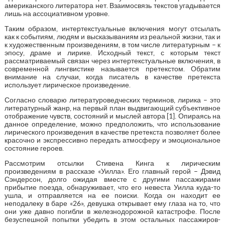
американского литератора нет. Взаимосвязь текстов угадывается
лишь на ассоциативном уровне.
Таким образом, интертекстуальные включения могут отсылать
как к событиям, людям и высказываниям из реальной жизни, так и
к художественным произведениям, в том числе литературным – к
эпосу, драме и лирике. Исходный текст, с которым текст
рассматриваемый связан через интертекстуальные включения, в
современной лингвистике называется претекстом. Обратим
внимание на случаи, когда писатель в качестве претекста
использует лирическое произведение.
Согласно словарю литературоведческих терминов, лирика – это
литературный жанр, на первый план выдвигающий субъективное
отображение чувств, состояний и мыслей автора [1]. Опираясь на
данное определение, можно предположить, что использование
лирического произведения в качестве претекста позволяет более
красочно и экспрессивно передать атмосферу и эмоциональное
состояние героев.
Рассмотрим отсылки Стивена Кинга к лирическим
произведениям в рассказе «Уилла». Его главный герой – Дэвид
Сэндерсон, долго ожидая вместе с другими пассажирами
прибытие поезда, обнаруживает, что его невеста Уилла куда-то
ушла, и отправляется на ее поиски. Когда он находит ее
неподалеку в баре «26», девушка открывает ему глаза на то, что
они уже давно погибли в железнодорожной катастрофе. После
безуспешной попытки убедить в этом остальных пассажиров-