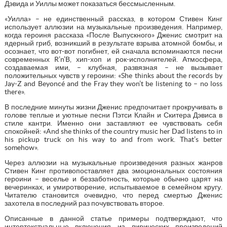
Дэвида и Уиллы может показаться бессмысленным.
«Уилла» – не единственный рассказ, в котором Стивен Кинг
использует аллюзии на музыкальные произведения. Например,
когда героиня рассказа «После Выпускного» Дженис смотрит на
ядерный гриб, возникший в результате взрыва атомной бомбы, и
осознает, что вот-вот погибнет, ей сначала вспоминаются песни
современных R’n’B, хип-хоп и рок-исполнителей. Атмосфера,
создаваемая ими, – клубная, развязная – не вызывает
положительных чувств у героини: «She thinks about the records by
Jay-Z and Beyoncé and the Fray they won’t be listening to – no loss
there».
В последние минуты жизни Дженис предпочитает прокручивать в
голове теплые и уютные песни Пэтси Клайн и Скитера Дэвиса в
стиле кантри. Именно они заставляют ее чувствовать себя
спокойней: «And she thinks of the country music her Dad listens to in
his pickup truck on his way to and from work. That’s better
somehow».
Через аллюзии на музыкальные произведения разных жанров
Стивен Кинг противопоставляет два эмоциональных состояния
героини – веселье и беззаботность, которые обычно царят на
вечеринках, и умиротворение, испытываемое в семейном кругу.
Читателю становится очевидно, что перед смертью Дженис
захотела в последний раз почувствовать второе.
Описанные в данной статье примеры подтверждают, что
интертекстуальные включения из лирических произведений