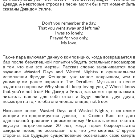
Дэвида. А некоторые строки из песни могли бы в тот момент быть
сказаны Дэвидом Уилле.
Don't you remember the day,
That you went away and left me?
I was so lonely,
Prayed for you only,
My love.
Также пара включает данную композицию, когда возвращается в
бар после безуспешной попытки убедить остальных пассажиров
в том, что они все мертвы. Рассказ словно заканчивается под
звучание «Wasted Days and Wasted Nights» в оригинальном
исполнении Фредди Фендера, уже менее надрывном, чем в
упомянутом ранее варианте The Derailers. Музыкант в песне
задается вопросом: Why should I keep loving you, // When I know
that you're not true? Но Дэвид и Уилла, как может предположить
читатель, нашли для себя ответ и будут любить друг друга,
несмотря на то, что оба они «ненастоящие, not true».
Название песни, Wasted Days and Wasted Nights, в контексте
истории интерпретируется двояко, т.к. Стивен Кинг не дает
однозначной трактовки происходящему. Читатель может считать
впустую потраченными 20 лет, когда герои безрезультатно
ожидали поезд, не осознавая того, что уже мертвы. С другой
стороны, все будущее существование осознавших свою смерть