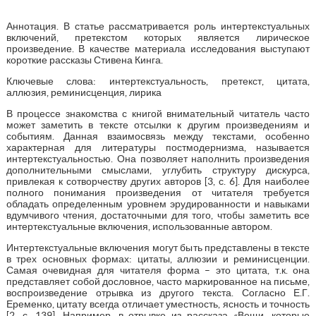
Аннотация. В статье рассматривается роль интертекстуальных
включений, претекстом которых является лирическое
произведение. В качестве материала исследования выступают
короткие рассказы Стивена Кинга.
Ключевые слова: интертекстуальность, претекст, цитата,
аллюзия, реминисценция, лирика
В процессе знакомства с книгой внимательный читатель часто
может заметить в тексте отсылки к другим произведениям и
событиям. Данная взаимосвязь между текстами, особенно
характерная для литературы постмодернизма, называется
интертекстуальностью. Она позволяет наполнить произведения
дополнительными смыслами, углубить структуру дискурса,
привлекая к сотворчеству других авторов [3, с. 6]. Для наиболее
полного понимания произведения от читателя требуется
обладать определенным уровнем эрудированности и навыками
вдумчивого чтения, достаточными для того, чтобы заметить все
интертекстуальные включения, использованные автором.
Интертекстуальные включения могут быть представлены в тексте
в трех основных формах: цитаты, аллюзии и реминисценции.
Самая очевидная для читателя форма – это цитата, т.к. она
представляет собой дословное, часто маркированное на письме,
воспроизведение отрывка из другого текста. Согласно Е.Г.
Еременко, цитату всегда отличает уместность, ясность и точность
[2, с. 139]. Например, в отрывке из рассказа «Вещи, которые