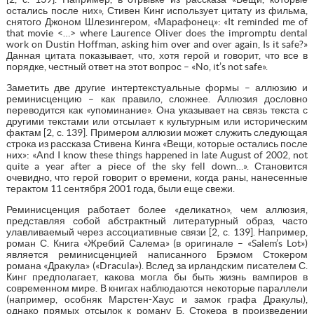
остались после них», Стивен Кинг использует цитату из фильма,
снятого Джоном Шлезингером, «Марафонец»: «It reminded me of
that movie <…> where Laurence Oliver does the impromptu dental
work on Dustin Hoffman, asking him over and over again, Is it safe?»
Данная цитата показывает, что, хотя герой и говорит, что все в
порядке, честный ответ на этот вопрос – «No, it’s not safe».
Заметить две другие интертекстуальные формы – аллюзию и
реминисценцию – как правило, сложнее. Аллюзия дословно
переводится как «упоминание». Она указывает на связь текста с
другими текстами или отсылает к культурным или историческим
фактам [2, с. 139]. Примером аллюзии может служить следующая
строка из рассказа Стивена Кинга «Вещи, которые остались после
них»: «And I know these things happened in late August of 2002, not
quite a year after a piece of the sky fell down…». Становится
очевидно, что герой говорит о времени, когда раны, нанесенные
терактом 11 сентября 2001 года, были еще свежи.
Реминисценция работает более «деликатно», чем аллюзия,
представляя собой абстрактный литературный образ, часто
улавливаемый через ассоциативные связи [2, с. 139]. Например,
роман С. Книга «Жребий Салема» (в оригинале – «Salem’s Lot»)
является реминисценцией написанного Брэмом Стокером
романа «Дракула» («Dracula»). Вслед за ирландским писателем С.
Кинг предполагает, какова могла бы быть жизнь вампиров в
современном мире. В книгах наблюдаются некоторые параллели
(например, особняк Марстен-Хаус и замок графа Дракулы),
однако прямых отсылок к роману Б. Стокера в произведении