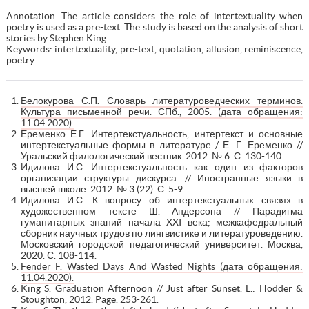
Annotation. The article considers the role of intertextuality when
poetry is used as a pre-text. The study is based on the analysis of short
stories by Stephen King.
Keywords: intertextuality, pre-text, quotation, allusion, reminiscence,
poetry
Белокурова С.П. Словарь литературоведческих терминов.
Культура письменной речи. СПб., 2005. (дата обращения:
11.04.2020).
Еременко Е.Г. Интертекстуальность, интертекст и основные
интертекстуальные формы в литературе / Е. Г. Еременко //
Уральский филологический вестник. 2012. № 6. С. 130-140.
Идилова И.С. Интертекстуальность как один из факторов
организации структуры дискурса. // Иностранные языки в
высшей школе. 2012. № 3 (22). С. 5-9.
Идилова И.С. К вопросу об интертекстуальных связях в
художественном тексте Ш. Андерсона // Парадигма
гуманитарных знаний начала XXI века; межкафедральный
сборник научных трудов по лингвистике и литературоведению.
Московский городской педагогический университет. Москва,
2020. С. 108-114.
Fender F. Wasted Days And Wasted Nights (дата обращения:
11.04.2020).
King S. Graduation Afternoon // Just after Sunset. L.: Hodder &
Stoughton, 2012. Page. 253-261.