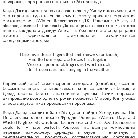
призраков, пара решает остаться в «26» навсегда.
Когда Дэвид пытается найти свою невесту Уиллу и понимает, что
она вероятно куда-то ушла, ему в голову приходит строчка из
стихотворения «Winter Remembered» Д.К. Рэнсома: «A cry of
absence, absence in the heart». Данная цитата позволяет читателю
понять, как дорога Дэвиду Уилла, т.к. без нее в его сердце царит
пустота. Оригинальное стихотворение заканчивается
следующими строками:
Dear love, these fingers that had known your touch,
And tied our separate forces first together,
Were ten poor idiot fingers not worth much,
Ten frozen parsnips hanging in the weather.
Лирический герой стихотворения замерзает (погибает), осознав
бессмысленность попыток связать себя со своей любовью, и
Дэвид словно боится аналогичной судьбы. Таким образом,
цитирование всего одной строчки позволяет Стивену Кингу ёмко
описать внутренние переживания персонажа.
Когда Дэвид заходит в бар «26», где он найдет Уиллу, группа The
Derailers исполняет песню Фредди Фендера «Wasted Days and
Wasted Nights»: «It was loud, lachrymose, and – as David Sanderson
could tell – note perfect». Аллюзия на данную композицию
передает атмосферу, царящую в клубе – печальную и
сентиментальную, полностью соответствующую состоянию