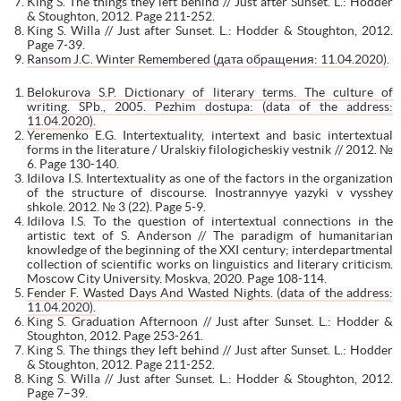
King S. The things they left behind // Just after Sunset. L.: Hodder
& Stoughton, 2012. Page 211-252.
King S. Willa // Just after Sunset. L.: Hodder & Stoughton, 2012.
Page 7-39.
Ransom J.C. Winter Remembered (дата обращения: 11.04.2020).
Belokurova S.P. Dictionary of literary terms. The culture of
writing. SPb., 2005. Pezhim dostupa: (data of the address:
11.04.2020).
Yeremenko E.G. Intertextuality, intertext and basic intertextual
forms in the literature / Uralskiy filologicheskiy vestnik // 2012. №
6. Page 130-140.
Idilova I.S. Intertextuality as one of the factors in the organization
of the structure of discourse. Inostrannyye yazyki v vysshey
shkole. 2012. № 3 (22). Page 5-9.
Idilova I.S. To the question of intertextual connections in the
artistic text of S. Anderson // The paradigm of humanitarian
knowledge of the beginning of the XXI century; interdepartmental
collection of scientific works on linguistics and literary criticism.
Moscow City University. Moskva, 2020. Page 108-114.
Fender F. Wasted Days And Wasted Nights. (data of the address:
11.04.2020).
King S. Graduation Afternoon // Just after Sunset. L.: Hodder &
Stoughton, 2012. Page 253-261.
King S. The things they left behind // Just after Sunset. L.: Hodder
& Stoughton, 2012. Page 211-252.
King S. Willa // Just after Sunset. L.: Hodder & Stoughton, 2012.
Page 7–39.