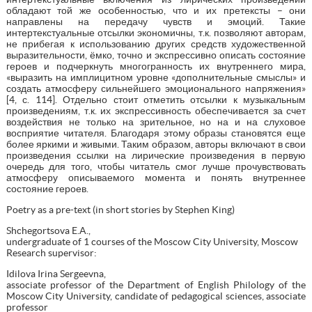
обладают той же особенностью, что и их претексты – они
направлены на передачу чувств и эмоций. Такие
интертекстуальные отсылки экономичны, т.к. позволяют авторам,
не прибегая к использованию других средств художественной
выразительности, ёмко, точно и экспрессивно описать состояние
героев и подчеркнуть многогранность их внутреннего мира,
«выразить на имплицитном уровне «дополнительные смыслы» и
создать атмосферу сильнейшего эмоционального напряжения»
[4, с. 114]. Отдельно стоит отметить отсылки к музыкальным
произведениям, т.к. их экспрессивность обеспечивается за счет
воздействия не только на зрительное, но на и на слуховое
восприятие читателя. Благодаря этому образы становятся еще
более яркими и живыми. Таким образом, авторы включают в свои
произведения ссылки на лирические произведения в первую
очередь для того, чтобы читатель смог лучше прочувствовать
атмосферу описываемого момента и понять внутреннее
состояние героев.
Poetry as a pre-text (in short stories by Stephen King)
Shchegortsova E.A.,
undergraduate of 1 courses of the Moscow City University, Moscow
Research supervisor:
Idilova Irina Sergeevna,
associate professor of the Department of English Philology of the
Moscow City University, candidate of pedagogical sciences, associate
professor