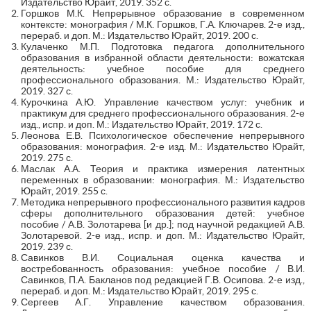
Издательство Юрайт, 2019. 352 с.
Горшков М.К. Непрерывное образование в современном
контексте: монография / М.К. Горшков, Г.А. Ключарев. 2-е изд.,
перераб. и доп. М.: Издательство Юрайт, 2019. 200 с.
Кулаченко М.П. Подготовка педагога дополнительного
образования в избранной области деятельности: вожатская
деятельность: учебное пособие для среднего
профессионального образования. М.: Издательство Юрайт,
2019. 327 с.
Курочкина А.Ю. Управление качеством услуг: учебник и
практикум для среднего профессионального образования. 2-е
изд., испр. и доп. М.: Издательство Юрайт, 2019. 172 с.
Леонова Е.В. Психологическое обеспечение непрерывного
образования: монография. 2-е изд. М.: Издательство Юрайт,
2019. 275 с.
Маслак А.А. Теория и практика измерения латентных
переменных в образовании: монография. М.: Издательство
Юрайт, 2019. 255 с.
Методика непрерывного профессионального развития кадров
сферы дополнительного образования детей: учебное
пособие / А.В. Золотарева [и др.]; под научной редакцией А.В.
Золотаревой. 2-е изд., испр. и доп. М.: Издательство Юрайт,
2019. 239 с.
Савинков В.И. Социальная оценка качества и
востребованность образования: учебное пособие / В.И.
Савинков, П.А. Бакланов под редакцией Г.В. Осипова. 2-е изд.,
перераб. и доп. М.: Издательство Юрайт, 2019. 295 с.
Сергеев А.Г. Управление качеством образования.