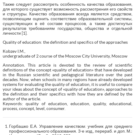
Также следует рассмотреть особенность качества образования,
для которого существует возможность рассмотрения его свойств
и структуры. Качество образования всегда является средством,
позволяющим оценить соответствие образовательной системы,
существующих в её составе процессов, а также достигнутых
результатов требованиям государства, общества и отдельной
личности [1].
Quality of education: the definition and specifics of the approaches
Kobzev I.M.,
undergraduate of 2 coursе of the Moscow City University, Moscow
Annotation. This article is devoted to the review of scientific
definitions of the concept «quality of education» that have developed
in the Russian scientific and pedagogical literature over the past
decades. Now, when schools in many regions have already developed
systems for evaluating the quality of education, it is useful to compare
your ideas about the concept of «quality of education», approaches to
the definition and their specifics with how they are defined by the
author of the article.
Keywords: quality of education, education, quality, educational,
process, concept, level, consumer.
Горбашко Е.А. Управление качеством: учебник для среднего
профессионального образования. 3-е изд., перераб. и доп. М.: