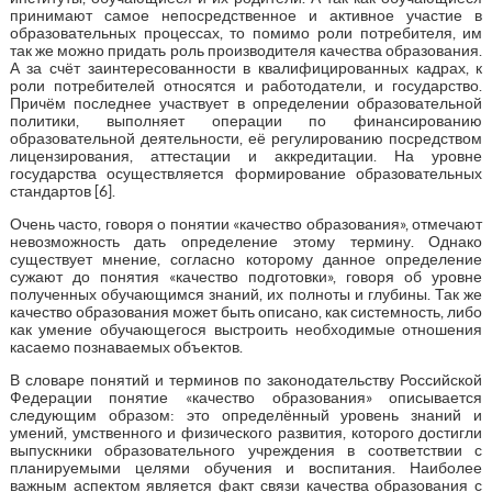
принимают самое непосредственное и активное участие в
образовательных процессах, то помимо роли потребителя, им
так же можно придать роль производителя качества образования.
А за счёт заинтересованности в квалифицированных кадрах, к
роли потребителей относятся и работодатели, и государство.
Причём последнее участвует в определении образовательной
политики, выполняет операции по финансированию
образовательной деятельности, её регулированию посредством
лицензирования, аттестации и аккредитации. На уровне
государства осуществляется формирование образовательных
стандартов [6].
Очень часто, говоря о понятии «качество образования», отмечают
невозможность дать определение этому термину. Однако
существует мнение, согласно которому данное определение
сужают до понятия «качество подготовки», говоря об уровне
полученных обучающимся знаний, их полноты и глубины. Так же
качество образования может быть описано, как системность, либо
как умение обучающегося выстроить необходимые отношения
касаемо познаваемых объектов.
В словаре понятий и терминов по законодательству Российской
Федерации понятие «качество образования» описывается
следующим образом: это определённый уровень знаний и
умений, умственного и физического развития, которого достигли
выпускники образовательного учреждения в соответствии с
планируемыми целями обучения и воспитания. Наиболее
важным аспектом является факт связи качества образования с