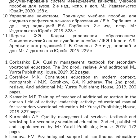
Документирование систем менеджмента качества: учебное
пособие для вузов. 2-е изд., испр. и доп. М.: Издательство
Юрайт, 2020. 158 с.
Управление качеством. Практикум: учебное пособие для
среднего профессионального образования / Е.А. Горбашко [и
др.]; под редакцией Е.А. Горбашко. 2-е изд., испр. М.:
Издательство Юрайт, 2019. 323 с.
Шереги Ф.Э. Кадры управления образованием.
Социологический анализ: учебное пособие / Ф.Э. Шереги, А.Л.
Арефьев; под редакцией Г. В. Осипова. 2-е изд., перераб. и
доп. М.: Издательство Юрайт, 2019. 229 с.
Gorbashko E.A. Quality management: textbook for secondary
vocational education. The 3rd prod., reslave. And additional M.:
Yurite Publishing House, 2019. 352 pages.
Gorshkov M.K. Continuous education in modern context:
monograph / M.K. Gorshkov, G.A. Klucharev. The 2nd prod.,
reslave. And additional M.: Yurite Publishing House, 2019. 200
pages.
Kamenko M.P. Training of teacher of additional education in the
chosen field of activity: leadership activity: educational manual
for secondary vocational education. M.: Yurayt Publishing House,
2019. 327 pages.
Kurochkin A.Y. Quality management of services: textbook and
workshop for secondary vocational education. 2nd ed., published
and supplemented by M.: Yurait Publishing House, 2019. 172
pages.
Leonova E.V. Psychological support of continuous education: