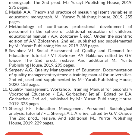
monograph. The 2nd prod. M.: Yurayt Publishing House, 2019.
275 pages.
Maslak A.A. Theory and practice of measuring latent variables in
education: monograph. M.: Yurayt Publishing House, 2019. 255
pages.
Methodology of continuous professional development of
personnel in the sphere of additional education of children:
educational manual / A.V. Zolotarev [, etc.]; Under the scientific
edition of A.V. Zolotareva. 2nd ed., published and supplemented
by M.: Yurait Publishing House, 2019. 239 pages.
Savinkov V.I. Social Assessment of Quality and Demand for
Education: Tutorial / V.I. Savinkov, P.A. Baklanov edited by G.V.
Ipipov. The 2nd prod., reslave. And additional M.: Yurite
Publishing House, 2019. 295 pages.
Sergeev A.G. Quality Management of Education. Documentation
of quality management systems: a training manual for universities.
2nd ed., used and supplemented by M.: Yurait Publishing House,
2020. 158 pages.
Quality management. Workshop: Training Manual for Secondary
Vocational Education / E.A. Gorbachev [et al]; Edited by E.A.
Gorbachev. 2nd ed., published by M.: Yurait Publishing House,
2019. 323 pages.
Sheregi F.E. Education Management Personnel. Sociological
analysis: tutorial / F.E. Sheregi, A.L. Arefiev; Edited by G. V. Osipov.
The 2nd prod., reslave. And additional M.: Yurite Publishing
House, 2019. 229 pages.