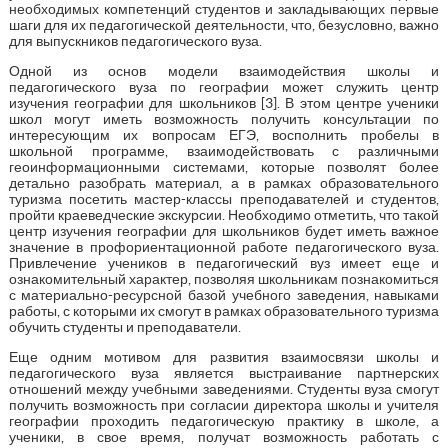
необходимых компетенций студентов и закладывающих первые
шаги для их педагогической деятельности, что, безусловно, важно
для выпускников педагогического вуза.
Одной из основ модели взаимодействия школы и
педагогического вуза по географии может служить центр
изучения географии для школьников [3]. В этом центре ученики
школ могут иметь возможность получить консультации по
интересующим их вопросам ЕГЭ, восполнить пробелы в
школьной программе, взаимодействовать с различными
геоинформационными системами, которые позволят более
детально разобрать материал, а в рамках образовательного
туризма посетить мастер-классы преподавателей и студентов,
пройти краеведческие экскурсии. Необходимо отметить, что такой
центр изучения географии для школьников будет иметь важное
значение в профориентационной работе педагогического вуза.
Привлечение учеников в педагогический вуз имеет еще и
ознакомительный характер, позволяя школьникам познакомиться
с материально-ресурсной базой учебного заведения, навыками
работы, с которыми их смогут в рамках образовательного туризма
обучить студенты и преподаватели.
Еще одним мотивом для развития взаимосвязи школы и
педагогического вуза является выстраивание партнерских
отношений между учебными заведениями. Студенты вуза смогут
получить возможность при согласии директора школы и учителя
географии проходить педагогическую практику в школе, а
ученики, в свое время, получат возможность работать с