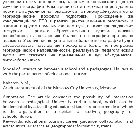
университетским фондом, выделенным в пользование центра
изучения географии. Расширение сети школ-партнеров должно
повлиять на увеличение показателей по приему абитуриентов на
географические профили подготовки. Прохождение же
консультаций по ЕГЭ в рамках центра изучения географии и
занятие с другим научным фондом вуза, а также краеведческие
экскурсии в рамках образовательного туризма, должны
способствовать повышению баллов по географии при сдаче
экзамена. Увеличение вступительных баллов по географии будет
способствовать повышению проходного балла по программе
географической направленности, реализуемой педагогическим
вузом, что скажется на привлечении в вуз абитуриентов-
высокобалльников.
Model of interaction between a school and a pedagogical University
with the participation of educational tourism
Kabanov A.M.,
Graduate student of of the Moscow City University, Moscow
Annotation. The article considers the possibility of interaction
between a pedagogical University and a school, which can be
implemented by attracting educational tourism, one example of which
is the organization of a center for studying geography for
schoolchildren.
Keywords: educational tourism, career guidance, collaboration and
extracurricular activities, geographic information systems.