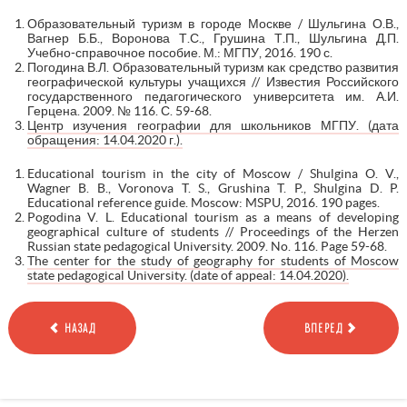
Образовательный туризм в городе Москве / Шульгина О.В.,
Вагнер Б.Б., Воронова Т.С., Грушина Т.П., Шульгина Д.П.
Учебно-справочное пособие. М.: МГПУ, 2016. 190 с.
Погодина В.Л. Образовательный туризм как средство развития
географической культуры учащихся // Известия Российского
государственного педагогического университета им. А.И.
Герцена. 2009. № 116. С. 59-68.
Центр изучения географии для школьников МГПУ. (дата
обращения: 14.04.2020 г.).
Educational tourism in the city of Moscow / Shulgina O. V.,
Wagner B. B., Voronova T. S., Grushina T. P., Shulgina D. P.
Educational reference guide. Moscow: MSPU, 2016. 190 pages.
Pogodina V. L. Educational tourism as a means of developing
geographical culture of students // Proceedings of the Herzen
Russian state pedagogical University. 2009. No. 116. Page 59-68.
The center for the study of geography for students of Moscow
state pedagogical University. (date of appeal: 14.04.2020).
НАЗАД
ВПЕРЕД