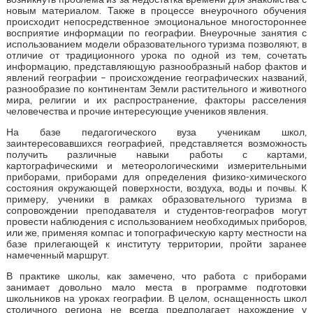
новым материалом. Также в процессе внеурочного обучения
происходит непосредственное эмоциональное многостороннее
восприятие информации по географии. Внеурочные занятия с
использованием модели образовательного туризма позволяют, в
отличие от традиционного урока по одной из тем, сочетать
информацию, представляющую разнообразный набор фактов и
явлений географии – происхождение географических названий,
разнообразие по континентам Земли растительного и животного
мира, религии и их распространение, факторы расселения
человечества и прочие интересующие учеников явления.
На базе педагогического вуза ученикам школ,
заинтересовавшихся географией, представляется возможность
получить различные навыки работы с картами,
картографическими и метеорологическими измерительными
приборами, приборами для определения физико-химического
состояния окружающей поверхности, воздуха, воды и почвы. К
примеру, ученики в рамках образовательного туризма в
сопровождении преподавателя и студентов-географов могут
провести наблюдения с использованием необходимых приборов,
или же, применяя компас и топографическую карту местности на
базе прилегающей к институту территории, пройти заранее
намеченный маршрут.
В практике школы, как замечено, что работа с приборами
занимает довольно мало места в программе подготовки
школьников на уроках географии. В целом, оснащенность школ
столичного региона не всегда предполагает нахождение у