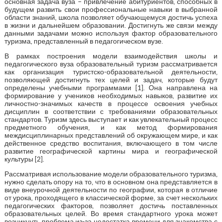
основная задача вуза – привлечение абитуриентов, способных в
будущем развить свои профессиональные навыки в выбранной
области знаний, школа позволяет обучающемуся достичь успеха
в жизни и дальнейшем образовании. Достигнуть же связи между
данными задачами можно используя фактор образовательного
туризма, представленный в педагогическом вузе.
В рамках построения модели взаимодействия школы и
педагогического вуза образовательный туризм рассматривается
как организация туристско-образовательной деятельности,
позволяющей достигнуть тех целей и задач, которые будут
определены учебными программами [1]. Она направлена на
формирование у учеников необходимых навыков, развитие их
личностно-значимых качеств в процессе освоения учебных
дисциплин в соответствии с требованиями образовательных
стандартов. Туризм здесь выступает и как увлекательный процесс
предметного обучения, и как метод формирования
междисциплинарных представлений об окружающем мире, и как
действенное средство воспитания, включающего в том числе
развитие географической картины мира и географической
культуры [2].
Рассматривая использование модели образовательного туризма,
нужно сделать опору на то, что в основном она представляется в
виде внеурочной деятельности по географии, которая в отличие
от урока, проходящего в классической форме, за счет нескольких
педагогических факторов, позволяет достичь поставленных
образовательных целей. Во время стандартного урока может
возникнуть проблема из-за недостатка времени для знакомства с