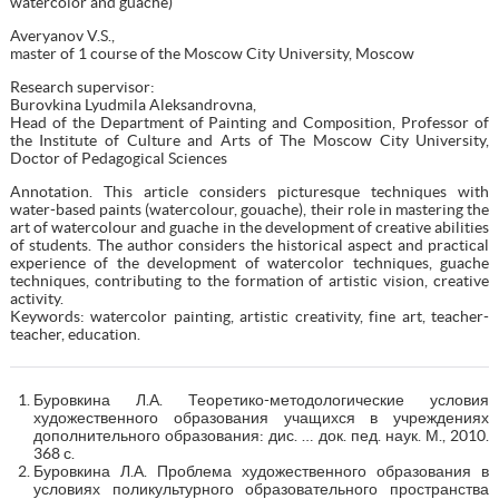
watercolor and guache)
Averyanov V.S.,
master of 1 course of the Moscow City University, Moscow
Research supervisor:
Burovkina Lyudmila Aleksandrovna,
Head of the Department of Painting and Composition, Professor of
the Institute of Culture and Arts of The Moscow City University,
Doctor of Pedagogical Sciences
Annotation. This article considers picturesque techniques with
water-based paints (watercolour, gouache), their role in mastering the
art of watercolour and guache in the development of creative abilities
of students. The author considers the historical aspect and practical
experience of the development of watercolor techniques, guache
techniques, contributing to the formation of artistic vision, creative
activity.
Keywords: watercolor painting, artistic creativity, fine art, teacher-
teacher, education.
Буровкина Л.А. Теоретико-методологические условия
художественного образования учащихся в учреждениях
дополнительного образования: дис. … док. пед. наук. М., 2010.
368 с.
Буровкина Л.А. Проблема художественного образования в
условиях поликультурного образовательного пространства