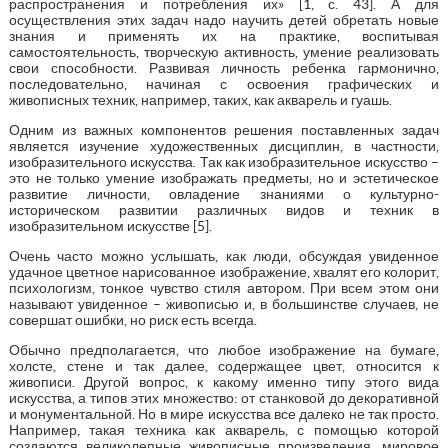
распространения и потребления их» [1, с. 43]. А для
осуществления этих задач надо научить детей обретать новые
знания и применять их на практике, воспитывая
самостоятельность, творческую активность, умение реализовать
свои способности. Развивая личность ребенка гармонично,
последовательно, начиная с освоения графических и
живописных техник, например, таких, как акварель и гуашь.
Одним из важных компонентов решения поставленных задач
является изучение художественных дисциплин, в частности,
изобразительного искусства. Так как изобразительное искусство –
это не только умение изображать предметы, но и эстетическое
развитие личности, овладение знаниями о культурно-
историческом развитии различных видов и техник в
изобразительном искусстве [5].
Очень часто можно услышать, как люди, обсуждая увиденное
удачное цветное нарисованное изображение, хвалят его колорит,
психологизм, тонкое чувство стиля автором. При всем этом они
называют увиденное – живописью и, в большинстве случаев, не
совершат ошибки, но риск есть всегда.
Обычно предполагается, что любое изображение на бумаге,
холсте, стене и так далее, содержащее цвет, относится к
живописи. Другой вопрос, к какому именно типу этого вида
искусства, а типов этих множество: от станковой до декоративной
и монументальной. Но в мире искусства все далеко не так просто.
Например, такая техника как акварель, с помощью которой
создаются великолепные живописные произведения, мировое