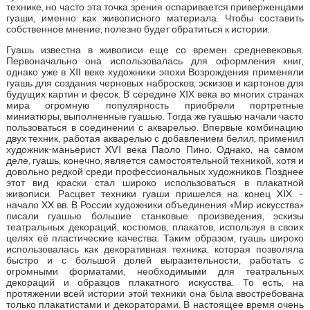
технике, но часто эта точка зрения оспаривается приверженцами
гуаши, именно как живописного материала. Чтобы составить
собственное мнение, полезно будет обратиться к истории.
Гуашь известна в живописи еще со времен средневековья.
Первоначально она использовалась для оформления книг,
однако уже в XII веке художники эпохи Возрождения применяли
гуашь для создания черновых набросков, эскизов и картонов для
будущих картин и фесок. В середине XIX века во многих странах
мира огромную популярность приобрели портретные
миниатюры, выполненные гуашью. Тогда же гуашью начали часто
пользоваться в соединении с акварелью. Впервые комбинацию
двух техник, работая акварелью с добавлением белил, применил
художник-маньерист XVI века Паоло Пино. Однако, на самом
деле, гуашь, конечно, является самостоятельной техникой, хотя и
довольно редкой среди профессиональных художников. Позднее
этот вид краски стал широко использоваться в плакатной
живописи. Расцвет техники гуаши пришелся на конец XIX –
начало XX вв. В России художники объединения «Мир искусства»
писали гуашью большие станковые произведения, эскизы
театральных декораций, костюмов, плакатов, используя в своих
целях её пластические качества. Таким образом, гуашь широко
использовалась как декоративная техника, которая позволяла
быстро и с большой долей выразительности, работать с
огромными форматами, необходимыми для театральных
декораций и образцов плакатного искусства. То есть, на
протяжении всей истории этой техники она была ввостребована
только плакатистами и декораторами. В настоящее время очень