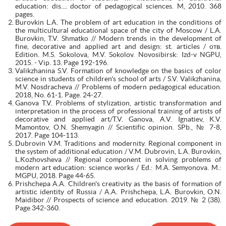
education: dis.... doctor of pedagogical sciences. M, 2010. 368
pages.
Burovkin L.A. The problem of art education in the conditions of
the multicultural educational space of the city of Moscow / L.A.
Burovkin, T.V. Shmatko // Modern trends in the development of
fine, decorative and applied art and design: st. articles / отв.
Edition. M.S. Sokolova, M.V. Sokolov. Novosibirsk: Izd-v NGPU,
2015. - Vip. 13. Page 192-196.
Valikzhanina S.V. Formation of knowledge on the basics of color
science in students of children's school of arts / S.V. Valikzhanina,
M.V. Nosdracheva // Problems of modern pedagogical education.
2018, No. 61-1. Page. 24-27.
Ganova T.V. Problems of stylization, artistic transformation and
interpretation in the process of professional training of artists of
decorative and applied art/T.V. Ganova, A.V. Ignatiev, K.V.
Mamontov, O.N. Shemyagin // Scientific opinion. SPb., № 7-8,
2017. Page 104-113.
Dubrovin V.M. Traditions and modernity. Regional component in
the system of additional education / V.M. Dubrovin, L.A. Burovkin,
L.Kozhovsheva // Regional component in solving problems of
modern art education: science works / Ed.: M.A. Semyonova. M.:
MGPU, 2018. Page 44-65.
Prishchepa A.A. Children's creativity as the basis of formation of
artistic identity of Russia / A.A. Prishchepa, L.A. Burovkin, O.N.
Maidibor // Prospects of science and education. 2019. № 2 (38).
Page 342-360.