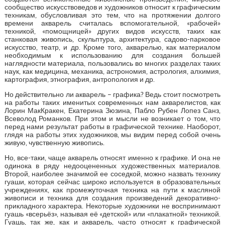
сообщество искусствоведов и художников относит к графическим
техникам, обусловливая это тем, что на протяжении долгого
времени акварель считалась вспомогательной, «рабочей»
техникой, «помощницей» других видов искусств, таких как
станковая живопись, скульптура, архитектура, садово-парковое
искусство, театр, и др. Кроме того, акварелью, как материалом
необходимым к использованию для создания большей
наглядности материала, пользовались во многих разделах таких
наук, как медицина, механика, астрономия, астрология, алхимия,
картография, этнография, антропология и др.
Но действительно ли акварель – графика? Ведь стоит посмотреть
на работы таких именитых современных нам акварелистов, как
Лорин МакКракен, Екатерина Зюзина, Пабло Рубен Лопез Санз,
Всеволод Романков. При этом и мысли не возникает о том, что
перед нами результат работы в графической технике. Наоборот,
глядя на работы этих художников, мы видим перед собой очень
живую, чувственную живопись.
Но, все-таки, чаще акварель относят именно к графике. И она не
одинока в ряду недооцененных художественных материалов.
Второй, наиболее значимой ее соседкой, можно назвать технику
гуаши, которая сейчас широко используется в образовательных
учреждениях, как промежуточная техника на пути к масляной
живописи и техника для создания произведений декоративно-
прикладного характера. Некоторые художники не воспринимают
гуашь «всерьёз», называя её «детской» или «плакатной» техникой.
Гуашь, так же, как и акварель, часто относят к графической