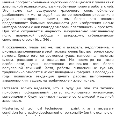
многие профессиональные художники обращаются к гуаши как к
живописной технике, используя необычные приемы работы с ней.
Это такие как растушевка красочного слоя, обильное
разбавление пигмента водой, пастозное послойное рисование и
другие новаторские приемы, тем более, что техника
предоставляет большие возможности для изобретения новых
методов работы с ней благодаря своей пластичности и простоте.
При этом сохраняется «верность эмоционально чувственному
полю творческой свободы и авторскому, субъективному
сюжетному строю» [6, с. 346].
К сожалению, гуашь так же, как и акварель, недолговечна, и
рисунки, выполненные в этой технике, очень быстро теряют свою
яркость. Кроме того, со временем гуашь, нанесенная толстым
слоем, рассыхается и осыпается. Но, несмотря на такие
особенности, гуашь постепенно становится все более
популярной техникой. Хотя, работы, выполненные гуашью,
традиционно относятся искусствоведами к графике, в последние
годы появилась тенденция делить работы, выполненные
акварелью или гуашью, на графические и живописные.
Остается только надеется, что в будущем обе эти техники
приобретут официальный статус полноправных живописных
материалов и будут цениться наравне со станковой масляной
живописью.
Mastering of technical techniques in painting as a necessary
condition for creative development of personality (on the example of