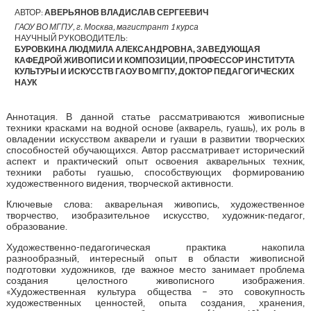
АВТОР:
АВЕРЬЯНОВ ВЛАДИСЛАВ СЕРГЕЕВИЧ
ГАОУ ВО МГПУ, г. Москва, магистрант 1 курса
НАУЧНЫЙ РУКОВОДИТЕЛЬ:
БУРОВКИНА ЛЮДМИЛА АЛЕКСАНДРОВНА, ЗАВЕДУЮЩАЯ
КАФЕДРОЙ ЖИВОПИСИ И КОМПОЗИЦИИ, ПРОФЕССОР ИНСТИТУТА
КУЛЬТУРЫ И ИСКУССТВ ГАОУ ВО МГПУ, ДОКТОР ПЕДАГОГИЧЕСКИХ
НАУК
Аннотация. В данной статье рассматриваются живописные
техники красками на водной основе (акварель, гуашь), их роль в
овладении искусством акварели и гуаши в развитии творческих
способностей обучающихся. Автор рассматривает исторический
аспект и практический опыт освоения акварельных техник,
техники работы гуашью, способствующих формированию
художественного видения, творческой активности.
Ключевые слова: акварельная живопись, художественное
творчество, изобразительное искусство, художник-педагог,
образование.
Художественно-педагогическая практика накопила
разнообразный, интересный опыт в области живописной
подготовки художников, где важное место занимает проблема
создания целостного живописного изображения.
«Художественная культура общества – это совокупность
художественных ценностей, опыта создания, хранения,