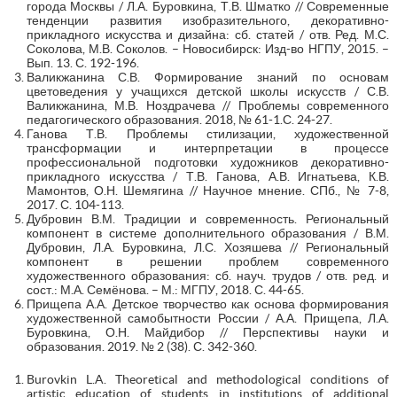
города Москвы / Л.А. Буровкина, Т.В. Шматко // Современные
тенденции развития изобразительного, декоративно-
прикладного искусства и дизайна: сб. статей / отв. Ред. М.С.
Соколова, М.В. Соколов. – Новосибирск: Изд-во НГПУ, 2015. –
Вып. 13. С. 192-196.
Валикжанина С.В. Формирование знаний по основам
цветоведения у учащихся детской школы искусств / С.В.
Валикжанина, М.В. Ноздрачева // Проблемы современного
педагогического образования. 2018, № 61-1.С. 24-27.
Ганова Т.В. Проблемы стилизации, художественной
трансформации и интерпретации в процессе
профессиональной подготовки художников декоративно-
прикладного искусства / Т.В. Ганова, А.В. Игнатьева, К.В.
Мамонтов, О.Н. Шемягина // Научное мнение. СПб., № 7-8,
2017. С. 104-113.
Дубровин В.М. Традиции и современность. Региональный
компонент в системе дополнительного образования / В.М.
Дубровин, Л.А. Буровкина, Л.С. Хозяшева // Региональный
компонент в решении проблем современного
художественного образования: сб. науч. трудов / отв. ред. и
сост.: М.А. Семёнова. – М.: МГПУ, 2018. С. 44-65.
Прищепа А.А. Детское творчество как основа формирования
художественной самобытности России / А.А. Прищепа, Л.А.
Буровкина, О.Н. Майдибор // Перспективы науки и
образования. 2019. № 2 (38). С. 342-360.
Burovkin L.A. Theoretical and methodological conditions of
artistic education of students in institutions of additional