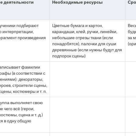
е деятельности
Необходимые ресурсы
Сро
 ученики подбирают
Цветные бумага и картон,
Вес
го интерпретации,
карандаши, клей, ручки, линейки,
буд
рагмент произведения
небольшие отрезы ткани (если
за 
понадобятся), палочки для суши
(ор
деревянные (если нужны будут для
подпорок сцены)
 записывает фамилии
графы (в соответствии с
ениями): декораторы,
ероев, строители сцены,
цены, костюмеры и т. п.
руппа выполняет свою
е чего всё (герои,
остюмы, сцена и т. д.)
я в одну общую