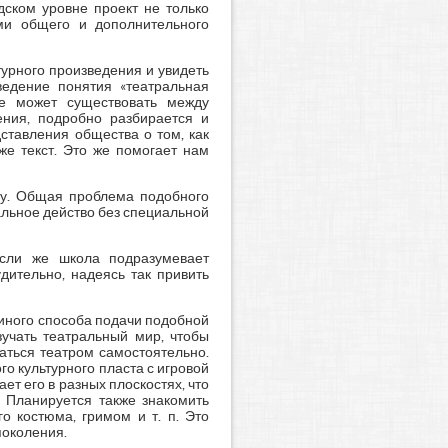
ском уровне проект не только
ми общего и дополнительного
урного произведения и увидеть
ведение понятия «театральная
ие может существовать между
ения, подробно разбирается и
ставления общества о том, как
же текст. Это же помогает нам
тву. Общая проблема подобного
альное действо без специальной
Если же школа подразумевает
дительно, надеясь так привить
 иного способа подачи подобной
зучать театральный мир, чтобы
аться театром самостоятельно.
го культурного пласта с игровой
т его в разных плоскостях, что
. Планируется также знакомить
о костюма, гримом и т. п. Это
поколения.