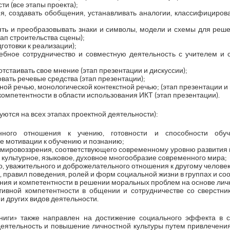
и (все этапы проекта);
я, создавать обобщения, устанавливать аналогии, классифицирова
ять и преобразовывать знаки и символы, модели и схемы для реш
ап строительства сцены);
готовки к реализации);
ебное сотрудничество и совместную деятельность с учителем и 
тстаивать свое мнение (этап презентации и дискуссии);
вать речевые средства (этап презентации);
ой речью, монологической контекстной речью; (этап презентации и 
омпетентности в области использования ИКТ (этап презентации).
уются на всех этапах проектной деятельности):
енного отношения к учению, готовности и способности об
е мотивации к обучению и познанию;
мировоззрения, соответствующего современному уровню развития н
культурное, языковое, духовное многообразие современного мира;
 уважительного и доброжелательного отношения к другому человек
 правил поведения, ролей и форм социальной жизни в группах и со
ния и компетентности в решении моральных проблем на основе лич
ивной компетентности в общении и сотрудничестве со сверстн
и других видов деятельности.
книги» также направлен на достижение социального эффекта в
еятельность и повышение личностной культуры путем привлечения