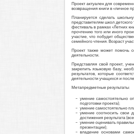
Проект актуален для современ
возвращения книги в «личное п
Планируется сделать школьну
представителям школ детского 
фестиваль в рамках «Летних кн
прочтению того или иного прои
участие, что побудит обществе
семейного чтения. Возраст учас
Проект также может помочь с
деятельности.
Представляя свой проект, уче
закрепить языковую базу, нео
результатов, которые соотве
деятельности учащихся и после
Метапредметные результаты:
умение самостоятельно оп
подготовки проекта);
умение самостоятельно пла
умение соотносить свои д
достижения результата (все
умение оценивать правильн
презентации);
владение основами самок