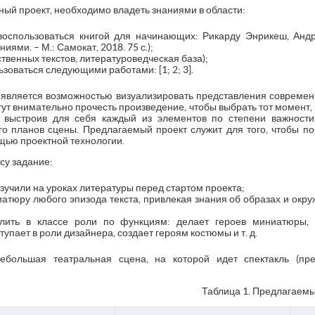
ый проект, необходимо владеть знаниями в области:
воспользоваться книгой для начинающих: Рикарду Энрикеш, Андр
иями. – М.: Самокат, 2018. 75 с.);
твенных текстов, литературоведческая база);
зоваться следующими работами: [1; 2; 3].
ь является возможностью визуализировать представления современ
огут внимательно прочесть произведение, чтобы выбрать тот момент, 
, выстроив для себя каждый из элементов по степени важност
го планов сцены. Предлагаемый проект служит для того, чтобы п
ью проектной технологии.
су задание:
изучили на уроках литературы перед стартом проекта;
атюру любого эпизода текста, привлекая знания об образах и окр
лить в классе роли по функциям: делает героев миниатюры, 
тупает в роли дизайнера, создает героям костюмы и т. д.
небольшая театральная сцена, на которой идет спектакль (пр
Таблица 1. Предлагаемы