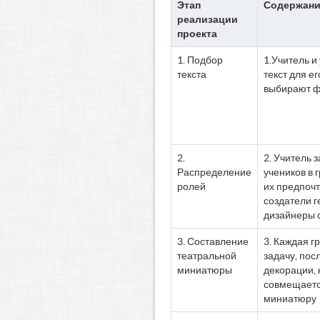
Этап
Содержани
реализации
проекта
1. Подбор
1.Учитель и
текста
текст для е
выбирают ф
2.
2. Учитель
Распределение
учеников в 
ролей
их предпочт
создатели г
дизайнеры с
3. Составление
3. Каждая г
театральной
задачу, посл
миниатюры
декорации, к
совмещаетс
миниатюру