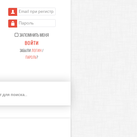
Email при регистрации
Пароль
ЗАПОМНИТЬ МЕНЯ
ВОЙТИ
ЗАБЫЛИ
ЛОГИН
/
ПАРОЛЬ
?
П
О
И
С
К