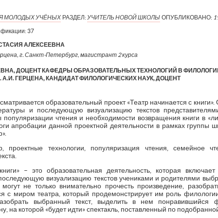
ИЯ МОЛОДЫХ УЧЁНЫХ
РАЗДЕЛ:
УЧИТЕЛЬ НОВОЙ ШКОЛЫ
ОПУБЛИКОВАНО:
1
ификации:
37
СТАСИЯ АЛЕКСЕЕВНА
ерцена, г. Санкт-Петербург, магистрант 2 курса
ВНА, ДОЦЕНТ КАФЕДРЫ ОБРАЗОВАТЕЛЬНЫХ ТЕХНОЛОГИЙ В ФИЛОЛОГ
. А.И. ГЕРЦЕНА, КАНДИДАТ ФИЛОЛОГИЧЕСКИХ НАУК, ДОЦЕНТ
ссматривается образовательный проект «Театр начинается с книги». 
ературы и последующую визуализацию текстов представителями
опуляризации чтения и необходимости возвращения книги в «ли
ги апробации данной проектной деятельности в рамках группы ш
».
р, проектные технологии, популяризация чтения, семейное чт
кста.
книги» – это образовательная деятельность, которая включает
последующую визуализацию текстов учениками и родителями выбр
могут не только внимательно прочесть произведение, разобрат
ся с миром театра, который продемонстрирует им роль филологии
азобрать выбранный текст, выделить в нем понравившийся ф
, на которой «будет идти» спектакль, поставленный по подобранно