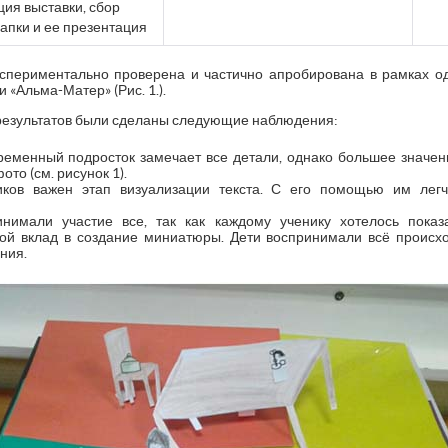
ция выставки, сбор
апки и ее презентация
спериментально проверена и частично апробирована в рамках о
 «Альма-Матер» (Рис. 1.).
результатов были сделаны следующие наблюдения:
ременный подросток замечает все детали, однако большее значени
то (см. рисунок 1).
ков важен этап визуализации текста. С его помощью им легч
нимали участие все, так как каждому ученику хотелось показ
вой вклад в создание миниатюры. Дети воспринимали всё происхо
ния.