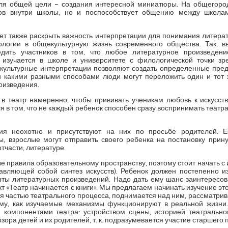
для общей цели – создания интересной миниатюры. На общегород
ов внутри школы, но и поспособствует общению между школа
яет также раскрыть важность интерпретации для понимания литерат
логии в общекультурную жизнь современного общества. Так, в
едить участников в том, что любое литературное произведен
 изучается в школе и университете с филологической точки зр
 культурные интерпретации позволяют создать определенные пред
 какими разными способами люди могут переложить один и тот 
оизведения.
 в театр намеренно, чтобы прививать ученикам любовь к искусс
я в том, что не каждый ребенок способен сразу воспринимать театр
ия неохотно и присутствуют на них по просьбе родителей. 
, взрослые могут отправить своего ребенка на постановку прину
отчасти, литературе.
 правила образовательному пространству, поэтому стоит начать с
вляющей собой синтез искусств). Ребенок должен постепенно и
нты литературных произведений. Надо дать ему шанс заинтересов
т «Театр начинается с книги». Мы предлагаем начинать изучение это
я частью театрального процесса, поднимается над ним, рассматривае
ому, как изучаемые механизмы функционируют в реальной жизни
 компонентами театра: устройством сцены, историей театральног
ора детей и их родителей, т. к. подразумевается участие старшего 