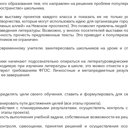
ного образования тем, что направлен на решение проблем популяр
ространство» школьника.
ю выставку проектов каждого класса и показать ее не только 
творчества, которые могут использовать идею для организации горо
ижных аллей» на Невском проспекте). Это позволит привлечь людей 
зведения литературы. Возможно, у многих посетителей выставки п
нность прочесть предложенные тексты. Это приводит к популяриза
тников не ограничен.
овременному учителю заинтересовать школьников на уроке и с
ники начинают подсознательно опираться на литературоведческие
бходимую при изучении литературы в школе, это можно отнести к
тствуют требованиям ФГОС. Личностные и метапредметные резул
 ее завершения.
ределять цели своего обучения, ставить и формулировать для се
нировать пути достижения целей (все этапы проекта);
ействия с планируемыми результатами, осуществлять контроль с
 этапы проекта);
ость выполнения учебной задачи, собственные возможности ее реше
онтроля, самооценки, принятия решений и осуществления осо