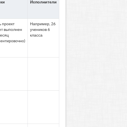
ки
Исполнители
ь проект
Например, 26
ет выполнен
учеников 6
месяц
класса
иентировочно)