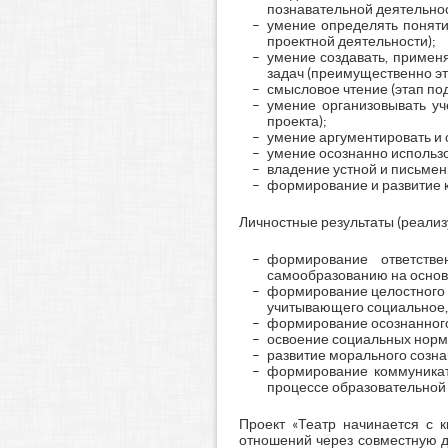
познавательной деятельност
умение определять поняти
проектной деятельности);
умение создавать, примен
задач (преимущественно эт
смысловое чтение (этап под
умение организовывать уч
проекта);
умение аргументировать и о
умение осознанно использо
владение устной и письменн
формирование и развитие к
Личностные результаты (реализ
формирование ответств
самообразованию на основ
формирование целостного 
учитывающего социальное, 
формирование осознанного,
освоение социальных норм,
развитие морального созна
формирование коммуникат
процессе образовательной 
Проект «Театр начинается с 
отношений через совместную д