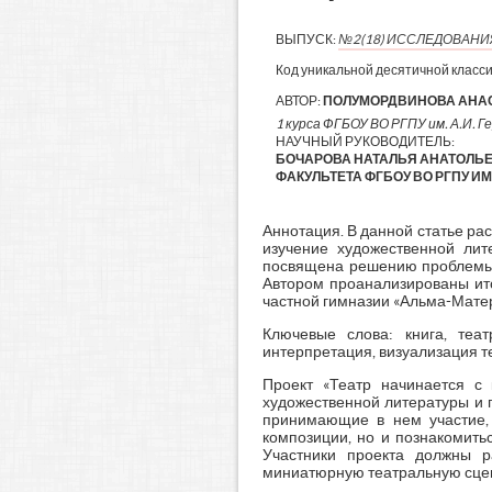
ВЫПУСК:
№2(18) ИССЛЕДОВАН
Код уникальной десятичной класс
АВТОР:
ПОЛУМОРДВИНОВА АНА
1 курса ФГБОУ ВО РГПУ им. А.И. Г
НАУЧНЫЙ РУКОВОДИТЕЛЬ:
БОЧАРОВА НАТАЛЬЯ АНАТОЛЬЕ
ФАКУЛЬТЕТА ФГБОУ ВО РГПУ ИМ
Аннотация. В данной статье ра
изучение художественной лит
посвящена решению проблемы п
Автором проанализированы ито
частной гимназии «Альма-Матер
Ключевые слова: книга, теат
интерпретация, визуализация те
Проект «Театр начинается с 
художественной литературы и 
принимающие в нем участие, 
композиции, но и познакомить
Участники проекта должны р
миниатюрную театральную сцену