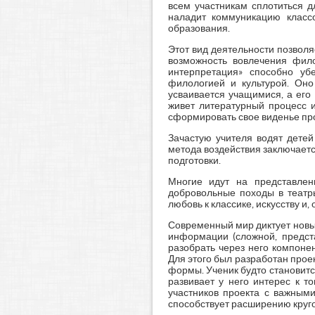
всем участникам сплотиться 
наладит коммуникацию класс
образования.
Этот вид деятельности позвол
возможность вовлечения фило
интерпретация» способно уб
филологией и культурой. Оно
усваивается учащимися, а его
живет литературный процесс и
сформировать свое виденье пр
Зачастую учителя водят детей
метода воздействия заключаетс
подготовки.
Многие идут на представлен
добровольные походы в театры
любовь к классике, искусству и, 
Современный мир диктует новые
информации (сложной, предста
разобрать через него компоне
Для этого был разработан проек
формы. Ученик будто становитс
развивает у него интерес к т
участников проекта с важными
способствует расширению кругоз