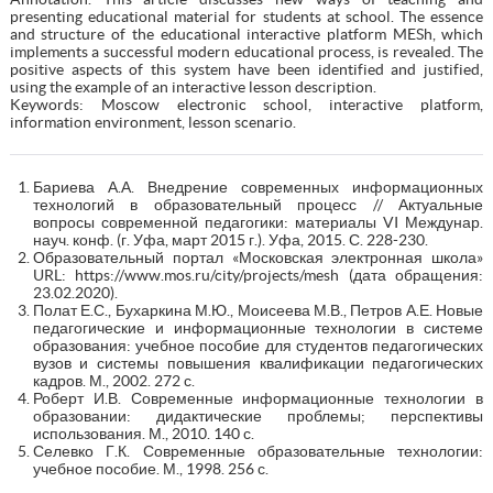
presenting educational material for students at school. The essence
and structure of the educational interactive platform MESh, which
implements a successful modern educational process, is revealed. The
positive aspects of this system have been identified and justified,
using the example of an interactive lesson description.
Keywords: Moscow electronic school, interactive platform,
information environment, lesson scenario.
Бариева А.А. Внедрение современных информационных
технологий в образовательный процесс // Актуальные
вопросы современной педагогики: материалы VI Междунар.
науч. конф. (г. Уфа, март 2015 г.). Уфа, 2015. С. 228-230.
Образовательный портал «Московская электронная школа»
URL: https://www.mos.ru/city/projects/mesh (дата обращения:
23.02.2020).
Полат Е.С., Бухаркина М.Ю., Моисеева М.В., Петров А.Е. Новые
педагогические и информационные технологии в системе
образования: учебное пособие для студентов педагогических
вузов и системы повышения квалификации педагогических
кадров. М., 2002. 272 с.
Роберт И.В. Современные информационные технологии в
образовании: дидактические проблемы; перспективы
использования. М., 2010. 140 с.
Селевко Г.К. Современные образовательные технологии:
учебное пособие. М., 1998. 256 с.