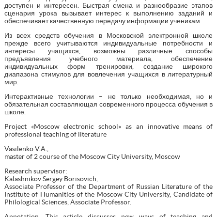
доступен и интересен. Быстрая смена и разнообразие этапов
сценария урока вызывает интерес к выполнению заданий и
обеспечивает качественную передачу информации ученикам.
Из всех средств обучения в Московской электронной школе
прежде всего учитываются индивидуальные потребности и
интересы учащихся, возможны различные способы
предъявления учебного материала, обеспечение
индивидуальных форм тренировки, создание широкого
диапазона стимулов для вовлечения учащихся в литературный
мир.
Интерактивные технологии – не только необходимая, но и
обязательная составляющая современного процесса обучения в
школе.
Project «Moscow electronic school» as an innovative means of
professional teaching of literature
Vasilenko V.A.,
master of 2 course of the Moscow City University, Moscow
Research supervisor:
Kalashnikov Sergey Borisovich,
Associate Professor of the Department of Russian Literature of the
Institute of Humanities of the Moscow City University, Candidate of
Philological Sciences, Associate Professor.
Annotation. This article discusses new ways of teaching and