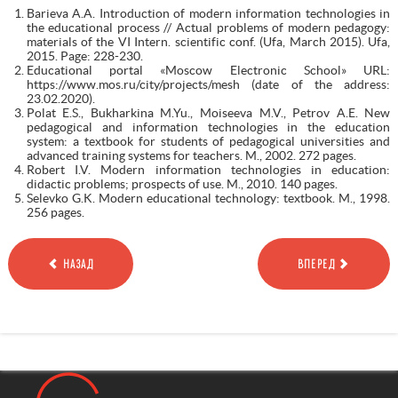
Barieva A.A. Introduction of modern information technologies in
the educational process // Actual problems of modern pedagogy:
materials of the VI Intern. scientific conf. (Ufa, March 2015). Ufa,
2015. Page: 228-230.
Educational portal «Moscow Electronic School» URL:
https://www.mos.ru/city/projects/mesh (date of the address:
23.02.2020).
Polat E.S., Bukharkina M.Yu., Moiseeva M.V., Petrov A.E. New
pedagogical and information technologies in the education
system: a textbook for students of pedagogical universities and
advanced training systems for teachers. M., 2002. 272 pages.
Robert I.V. Modern information technologies in education:
didactic problems; prospects of use. M., 2010. 140 pages.
Selevko G.K. Modern educational technology: textbook. M., 1998.
256 pages.
НАЗАД
ВПЕРЕД