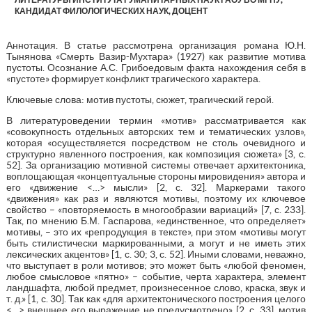
КАНДИДАТ ФИЛОЛОГИЧЕСКИХ НАУК, ДОЦЕНТ
Аннотация. В статье рассмотрена организация романа Ю.Н.
Тынянова «Смерть Вазир-Мухтара» (1927) как развитие мотива
пустоты. Осознание А.С. Грибоедовым факта нахождения себя в
«пустоте» формирует конфликт трагического характера.
Ключевые слова: мотив пустоты, сюжет, трагический герой.
В литературоведении термин «мотив» рассматривается как
«совокупность отдельных авторских тем и тематических узлов»,
которая «осуществляется посредством не столь очевидного и
структурно явленного построения, как композиция сюжета» [3, с.
52]. За организацию мотивной системы отвечает архитектоника,
воплощающая «концептуальные стороны мировидения» автора и
его «движение <…> мысли» [2, с. 32]. Маркерами такого
«движения» как раз и являются мотивы, поэтому их ключевое
свойство – «повторяемость в многообразии вариаций» [7, с. 233].
Так, по мнению Б.М. Гаспарова, «единственное, что определяет»
мотивы, – это их «репродукция в тексте», при этом «мотивы могут
быть стилистически маркированными, а могут и не иметь этих
лексических акцентов» [1, с. 30; 3, с. 52]. Иными словами, неважно,
что выступает в роли мотивов; это может быть «любой феномен,
любое смысловое «пятно» – событие, черта характера, элемент
ландшафта, любой предмет, произнесенное слово, краска, звук и
т. д.» [1, с. 30]. Так как «для архитектонического построения целого
<…> внешнее его выражение не предусмотрено» [2, с. 33], мотив