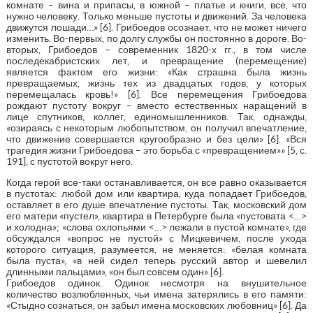
комнате – вина и припасы, в южной – платье и книги, все, что
нужно человеку. Только меньше пустоты и движений. За человека
движутся лошади…» [6]. Грибоедов осознает, что не может ничего
изменить. Во-первых, по долгу службы он постоянно в дороге. Во-
вторых, Грибоедов – современник 1820-х гг., в том числе
последекабристских лет, и превращение (перемещение)
является фактом его жизни: «Как страшна была жизнь
превращаемых, жизнь тех из двадцатых годов, у которых
перемещалась кровь!» [6]. Все перемещения Грибоедова
рождают пустоту вокруг – вместо естественных наращений в
лице спутников, коллег, единомышленников. Так, однажды,
«озираясь с некоторым любопытством, он получил впечатление,
что движение совершается кругообразно и без цели» [6]. «Вся
трагедия жизни Грибоедова – это борьба с «превращением»» [5, с.
191], с пустотой вокруг него.
Когда герой все-таки останавливается, он все равно оказывается
в пустотах: любой дом или квартира, куда попадает Грибоедов,
оставляет в его душе впечатление пустоты. Так, московский дом
его матери «пустел», квартира в Петербурге была «пустовата <…>
и холодна»; «слова охлопьями <…> лежали в пустой комнате», где
обсуждался «вопрос не пустой» с Мицкевичем, после ухода
которого ситуация, разумеется, не меняется: «белая комната
была пуста», «в ней сидел теперь русский автор и шевелил
длинными пальцами», «он был совсем один» [6].
Грибоедов одинок. Одинок несмотря на внушительное
количество возлюбленных, чьи имена затерялись в его памяти:
«Стыдно сознаться, он забыл имена московских любовниц» [6]. Да