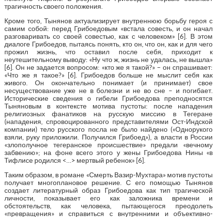
трагичность своего положения.
Кроме того, Тынянов актуализирует внутреннюю борьбу героя с
самим собой: перед Грибоедовым «встала совесть, и он начал
разговаривать со своей совестью, как с человеком» [6]. В этом
диалоге Грибоедов, пытаясь понять, кто он, что он, как и для чего
прожил жизнь, что оставил после себя, приходит к
неутешительному выводу: «Ну что ж, жизнь не удалась, не вышла»
[6]. Он не задается вопросом: «кто же я такой?» – он спрашивает:
«Что же я такое?» [6]. Грибоедов больше не мыслит себя как
живого. Он окончательно понимает (и принимает) свое
несуществование уже не в болезни и не во сне – и погибает.
Исторические сведения о гибели Грибоедова преподносятся
Тыняновым в контексте мотива пустоты: после нападения
религиозных фанатиков на русскую миссию в Тегеране
(нападения, спровоцированного представителями Ост-Индской
компании) тело русского посла не было найдено («Однорукого
взяли, руку приложили. Получился Грибоед»), а власти в России
«злополучное тегеранское происшествие» предали «вечному
забвению»; на фоне всего этого у жены Грибоедова Нины «в
Тифлисе родился <…> мертвый ребенок» [6].
Таким образом, в романе «Смерть Вазир-Мухтара» мотив пустоты
получает многоплановое решение. С его помощью Тынянов
создает литературный образ Грибоедова как тип трагической
личности, показывает его как заложника времени и
обстоятельств, как человека, пытающегося преодолеть
«превращения» и справиться с внутренними и объективно-