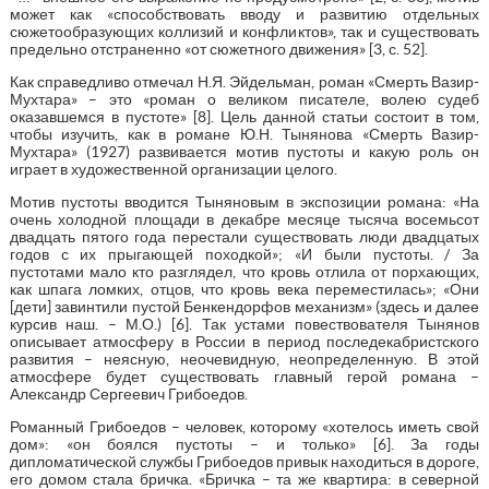
может как «способствовать вводу и развитию отдельных
сюжетообразующих коллизий и конфликтов», так и существовать
предельно отстраненно «от сюжетного движения» [3, с. 52].
Как справедливо отмечал Н.Я. Эйдельман, роман «Смерть Вазир-
Мухтара» – это «роман о великом писателе, волею судеб
оказавшемся в пустоте» [8]. Цель данной статьи состоит в том,
чтобы изучить, как в романе Ю.Н. Тынянова «Смерть Вазир-
Мухтара» (1927) развивается мотив пустоты и какую роль он
играет в художественной организации целого.
Мотив пустоты вводится Тыняновым в экспозиции романа: «На
очень холодной площади в декабре месяце тысяча восемьсот
двадцать пятого года перестали существовать люди двадцатых
годов с их прыгающей походкой»; «И были пустоты. / За
пустотами мало кто разглядел, что кровь отлила от порхающих,
как шпага ломких, отцов, что кровь века переместилась»; «Они
[дети] завинтили пустой Бенкендорфов механизм» (здесь и далее
курсив наш. – М.О.) [6]. Так устами повествователя Тынянов
описывает атмосферу в России в период последекабристского
развития – неясную, неочевидную, неопределенную. В этой
атмосфере будет существовать главный герой романа –
Александр Сергеевич Грибоедов.
Романный Грибоедов – человек, которому «хотелось иметь свой
дом»: «он боялся пустоты – и только» [6]. За годы
дипломатической службы Грибоедов привык находиться в дороге,
его домом стала бричка. «Бричка – та же квартира: в северной