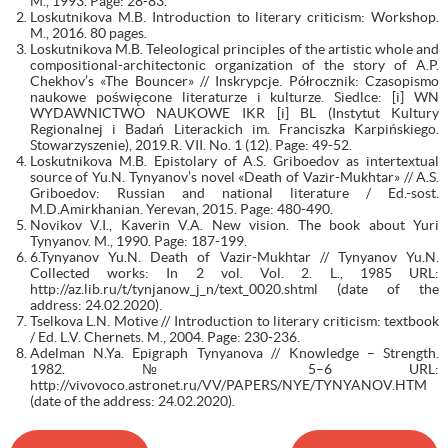
M., 1993. Page: 28-83.
Loskutnikova M.B. Introduction to literary criticism: Workshop.
M., 2016. 80 pages.
Loskutnikova M.B. Teleological principles of the artistic whole and
compositional-architectonic organization of the story of A.P.
Chekhov’s «The Bouncer» // Inskrypcje. Półrocznik: Czasopismo
naukowe poświęcone literaturze i kulturze. Siedlce: [i] WN
WYDAWNICTWO NAUKOWE IKR [i] BL (Instytut Kultury
Regionalnej i Badań Literackich im. Franciszka Karpińskiego.
Stowarzyszenie), 2019.R. VII. No. 1 (12). Page: 49-52.
Loskutnikova M.B. Epistolary of A.S. Griboedov as intertextual
source of Yu.N. Tynyanov’s novel «Death of Vazir-Mukhtar» // A.S.
Griboedov: Russian and national literature / Ed.-sost.
M.D.Amirkhanian. Yerevan, 2015. Page: 480-490.
Novikov V.I., Kaverin V.A. New vision. The book about Yuri
Tynyanov. M., 1990. Page: 187-199.
6.Tynyanov Yu.N. Death of Vazir-Mukhtar // Tynyanov Yu.N.
Collected works: In 2 vol. Vol. 2. L., 1985 URL:
http://az.lib.ru/t/tynjanow_j_n/text_0020.shtml (date of the
address: 24.02.2020).
Tselkova L.N. Motive // Introduction to literary criticism: textbook
/ Ed. L.V. Chernets. M., 2004. Page: 230-236.
Adelman N.Ya. Epigraph Tynyanova // Knowledge – Strength.
1982. № 5–6 URL:
http://vivovoco.astronet.ru/VV/PAPERS/NYE/TYNYANOV.HTM
(date of the address: 24.02.2020).