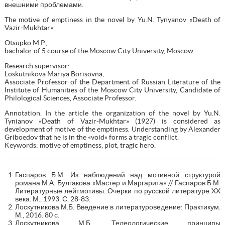
внешними проблемами.
The motive of emptiness in the novel by Yu.N. Tynyanov «Death of
Vazir-Mukhtar»
Otsupko M.P.,
bachalor of 5 course of the Moscow City University, Moscow
Research supervisor:
Loskutnikova Mariya Borisovna,
Associate Professor of the Department of Russian Literature of the
Institute of Humanities of the Moscow City University, Candidate of
Philological Sciences, Associate Professor.
Annotation. In the article the organization of the novel by Yu.N.
Tynianov «Death of Vazir-Mukhtar» (1927) is considered as
development of motive of the emptiness. Understanding by Alexander
Griboedov that he is in the «void» forms a tragic conflict.
Keywords: motive of emptiness, plot, tragic hero.
Гаспаров Б.М. Из наблюдений над мотивной структурой
романа М.А. Булгакова «Мастер и Маргарита» // Гаспаров Б.М.
Литературные лейтмотивы. Очерки по русской литературе XX
века. М., 1993. С. 28-83.
Лоскутникова М.Б. Введение в литературоведение: Практикум.
М., 2016. 80 с.
Лоскутникова М.Б. Телеологические принципы