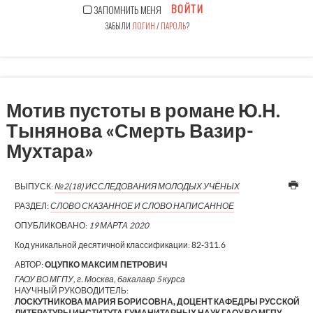
ВОЙТИ
ЗАПОМНИТЬ МЕНЯ
ЗАБЫЛИ
ЛОГИН
/
ПАРОЛЬ
?
Мотив пустоты в романе Ю.Н.
Тынянова «Смерть Вазир-
Мухтара»
ВЫПУСК:
№2(18) ИССЛЕДОВАНИЯ МОЛОДЫХ УЧЁНЫХ
РАЗДЕЛ:
СЛОВО СКАЗАННОЕ И СЛОВО НАПИСАННОЕ
ОПУБЛИКОВАНО:
19 МАРТА 2020
Код уникальной десятичной классификации:
82-311.6
АВТОР:
ОЦУПКО МАКСИМ ПЕТРОВИЧ
ГАОУ ВО МГПУ, г. Москва, бакалавр 5 курса
НАУЧНЫЙ РУКОВОДИТЕЛЬ:
ЛОСКУТНИКОВА МАРИЯ БОРИСОВНА, ДОЦЕНТ КАФЕДРЫ РУССКОЙ
ЛИТЕРАТУРЫ ИНСТИТУТА ГУМАНИТАРНЫХ НАУК ГАОУ ВО МГПУ,