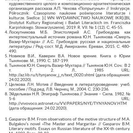
художественного целого и композиционно-архитектоническая
организация рассказа А.П. Чехова «Попрыгунья» // Inskrypcje.
Półrocznik: Czasopismo naukowe poświęcone literaturze i
kulturze. Siedlce: [i] WN WYDAWNICTWO NAUKOWE IKR[i]BL
(Instytut Kultury Regionalnej i Badań Literackich im. Franciszka
Karpińskiego. Stowarzyszenie), 2019. R. VII. № 1 (12). С. 45-55.
Лоскутникова М.Б. Эпистолярий А.С. Грибоедова как
интертекстуальный источник романа Ю.Н. Тынянова «Смерть
Вазир-Мухтара» // А.С. Грибоедов: русская и национальные
литературы / Ред.-сост. М.Д. Амирханян. Ереван, 2015. С. 480-
490.
Новиков В.И., Каверин В.А. Новое зрение. Книга о Юрии
Тынянове. М., 1990. С. 187-199.
Тынянов Ю.Н. Смерть Вазир-Мухтара // Тынянов Ю.Н. Соч.: В 2
т. Т. 2. Л., 1985 URL:
http://az.lib.ru/t/tynjanow_j_n/text_0020.shtml (дата обращения:
24.02.2020).
Целкова Л.Н. Мотив // Введение в литературоведение: учеб.
пособие / Под ред. Л.В. Чернец. М., 2004. С. 230-236.
Эйдельман Н.Я. Эпиграф Тынянова // Знание – Сила. 1982. №
5-6 URL:
http://vivovoco.astronet.ru/VV/PAPERS/NYE/TYNYANOV.HTM
(дата обращения: 24.02.2020).
Gasparov B.M. From observations of the motive structure of M.A.
Bulgakov’s novel «The Master and Margarita» // Gasparov B.M.
Literary motifs. Essays on Russian literature of the XX-th century.