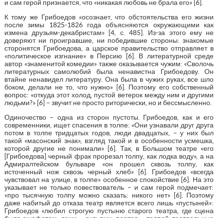
и сам герой признается, что «никакая любовь не брала его» [6].
К тому же Грибоедов «осознает, что обстоятельства его жизни
после зимы 1825-1826 года объясняются окружающими как
измена друзьям-декабристам» [4, с. 485]. Из-за этого ему не
доверяют ни проигравшие, ни победившие стороны: знакомые
сторонятся Грибоедова, а царское правительство отправляет в
«политическое изгнание» в Персию [6]. В литературной среде
автор «знаменитой комедии» также оказывается чужим: «Сволочь
литературных самолюбий была ненавистна Грибоедову. Он
втайне ненавидел литературу. Она была в чужих руках, все шло
боком, делали не то, что нужно» [6]. Поэтому его собственный
вопрос: «откуда этот холод, пустой ветерок между ним и другими
людьми?» [6] – звучит не просто риторически, но и бессмысленно.
Одиночество – одна из сторон пустоты. Грибоедов, как и его
современники, ищет спасения в толпе: «Они узнавали друг друга
потом в толпе тридцатых годов, люди двадцатых, – у них был
такой «масонский знак», взгляд такой и в особенности усмешка,
которой другие не понимали» [6]. Так, в Большом театре «его
[Грибоедова] черный фрак прорезал толпу, как лодка воду», а на
Адмиралтейском бульваре «он прошел сквозь толпу, как
источенный нож сквозь черный хлеб» [6]. Грибоедов «всегда
чувствовал на улице, в толпе» особенное спокойствие [6]. На это
указывает не только повествователь – и сам герой подмечает:
«про тысячную толпу можно сказать: никого нет» [6]. Поэтому
даже набитый до отказа театр является всего лишь «пустыней»:
Грибоедов «любил строгую пустыню старого театра, где сцена