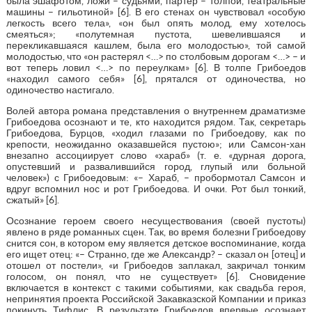
была эшафотом, ложи – судьями, партер – толпой, театральные
машины – гильотиной» [6]. В его стенах он чувствовал «особую
легкость всего тела», «он был опять молод, ему хотелось
смеяться»; «полутемная пустота, шевелившаяся и
перекликавшаяся кашлем, была его молодостью», той самой
молодостью, что «он растерял <…> по столбовым дорогам <…> – и
вот теперь ловил <…> по переулкам» [6]. В толпе Грибоедов
«находил самого себя» [6], прятался от одиночества, но
одиночество настигало.
Волей автора романа представления о внутреннем драматизме
Грибоедова осознают и те, кто находится рядом. Так, секретарь
Грибоедова, Бурцов, «ходил глазами по Грибоедову, как по
крепости, неожиданно оказавшейся пустою»; или Самсон-хан
внезапно ассоциирует слово «хараб» (т. е. «дурная дорога,
опустевший и развалившийся город, глупый или больной
человек») с Грибоедовым: «– Хараб, – пробормотал Самсон и
вдруг вспомнил нос и рот Грибоедова. И очки. Рот был тонкий,
сжатый» [6].
Осознание героем своего несуществования (своей пустоты)
явлено в ряде романных сцен. Так, во время болезни Грибоедову
снится сон, в котором ему является детское воспоминание, когда
его ищет отец: «– Странно, где же Александр? – сказал он [отец] и
отошел от постели», «и Грибоедов заплакал, закричал тонким
голосом, он понял, что не существует» [6]. Сновидение
включается в контекст с такими событиями, как свадьба героя,
непринятия проекта Российской Закавказской Компании и приказ
покинуть Тифлис. В результате Грибоедов впервые осознает