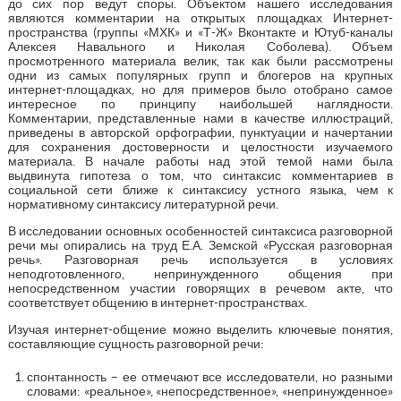
до сих пор ведут споры. Объектом нашего исследования
являются комментарии на открытых площадках Интернет-
пространства (группы «МХК» и «Т-Ж» Вконтакте и Ютуб-каналы
Алексея Навального и Николая Соболева). Объем
просмотренного материала велик, так как были рассмотрены
одни из самых популярных групп и блогеров на крупных
интернет-площадках, но для примеров было отобрано самое
интересное по принципу наибольшей наглядности.
Комментарии, представленные нами в качестве иллюстраций,
приведены в авторской орфографии, пунктуации и начертании
для сохранения достоверности и целостности изучаемого
материала. В начале работы над этой темой нами была
выдвинута гипотеза о том, что синтаксис комментариев в
социальной сети ближе к синтаксису устного языка, чем к
нормативному синтаксису литературной речи.
В исследовании основных особенностей синтаксиса разговорной
речи мы опирались на труд Е.А. Земской «Русская разговорная
речь». Разговорная речь используется в условиях
неподготовленного, непринужденного общения при
непосредственном участии говорящих в речевом акте, что
соответствует общению в интернет-пространствах.
Изучая интернет-общение можно выделить ключевые понятия,
составляющие сущность разговорной речи:
спонтанность – ее отмечают все исследователи, но разными
словами: «реальное», «непосредственное», «непринужденное»