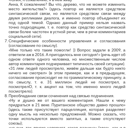
Анна, К сожалению? Вы что, дерево, что не можете изменить
место жительства?» (здесь повтор не является средством
синтаксической связи, но является средством связи между
двумя репликами диалога, и именно повтор объединяет их
под одной темой. Однако данный пример нельзя назвать
точно подходящим, т. е. повтор как средство синтаксической
связи более частотен в устной речи, чем в речи комментариев
социальной сети).
Специфические особенности управления и согласования
(согласование по смыслу).
«Мне только что такие помогли! )) Вопрос задали в 2009, а
ответили аж в 2016. А пригодилось мне сегодня!» (речь идет об
одном ответе одного человека, но множественным числом
автор комментария подчеркивает типичность своей ситуации).
«31 лям людей просмотрело, живём дальше как будто никто
ничего не смотрел» (в этом примере, как и в предыдущем,
согласование происходит не по грамматическому принципу, а
по смыслу, т. е. 31 миллион людей не посмотрел, а
посмотрелО, т. к. акцент на том, что именно много людей
посмотрело).
Преобладание связи сочинения над связью подчинения.
«Ну и душно же от вашего комментария. Нашли к чему
придраться в 21 веке. Пуританское общество давно прошло»
(здесь также присутствует парцелляция, которая разделяет
одну мысль на несколько предложений. Можно сказать, что
точки используются вместо запятых, а также отсутствуют
союзы);
«не они, так другие наворуют, какая разница» (здесь, как и в