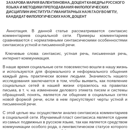
ЗАХАРОВА МАРИЯ ВАЛЕНТИНОВНА, ДОЦЕНТ КАФЕДРЫ РУССКОГО
ЯЗЫКА И МЕТОДИКИ ПРЕПОДАВАНИЯ ФИЛОЛОГИЧЕСКИХ
ДИСЦИПЛИН ИНСТИТУТА ГУМАНИТАРНЫХ НАУК ГАОУ ВО МГПУ,
КАНДИДАТ ФИЛОЛОГИЧЕСКИХ НАУК, ДОЦЕНТ
Аннотация. В данной статье рассматривается синтаксис
комментариев социальной сети. Примеры комментариев
сравниваются с нормативными синтаксическими особенностями
синтаксиса устной и письменной речи.
Ключевые слова: синтаксис, устная речь, письменная речь,
интернет-коммуникация.
В наше время социальные сети повсеместно вошли в нашу жизнь
и используются для формального и неформального общения
каждый день практически всеми людьми. Значимость нашего
исследования заключается в том, чтобы выявить, как появление
социальных сетей в нашей жизни отразилось на правилах
письма, в т. ч. на изменении делового этикета писем и системы
обращений, понять, является ли общение в социальных сетях
новой формой речи, если в нем присутствуют черты устной и
письменной речи.
С этой целью мы осуществили анализ синтаксиса комментариев
в социальной сети. Изучаемый пласт синтаксиса является одним
из самых подвижных в русском языке, так как является средством
коммуникации особого рода, о лингвистическом статусе которого