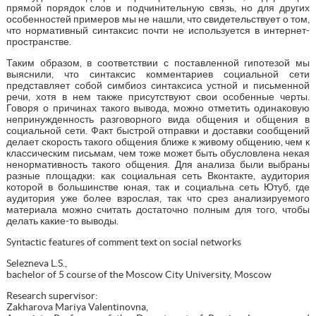
прямой порядок слов и подчинительную связь, но для других
особенностей примеров мы не нашли, что свидетельствует о том,
что нормативный синтаксис почти не используется в интернет-
пространстве.
Таким образом, в соответствии с поставленной гипотезой мы
выяснили, что синтаксис комментариев социальной сети
представляет собой симбиоз синтаксиса устной и письменной
речи, хотя в нем также присутствуют свои особенные черты.
Говоря о причинах такого вывода, можно отметить одинаковую
непринужденность разговорного вида общения и общения в
социальной сети. Факт быстрой отправки и доставки сообщений
делает скорость такого общения ближе к живому общению, чем к
классическим письмам, чем тоже может быть обусловлена некая
ненормативность такого общения. Для анализа были выбраны
разные площадки: как социальная сеть Вконтакте, аудитория
которой в большинстве юная, так и социальна сеть Ютуб, где
аудитория уже более взрослая, так что срез анализируемого
материала можно считать достаточно полным для того, чтобы
делать какие-то выводы.
Syntactic features of comment text on social networks
Selezneva L.S.,
bachelor of 5 course of the Moscow City University, Moscow
Research supervisor:
Zakharova Mariya Valentinovna,