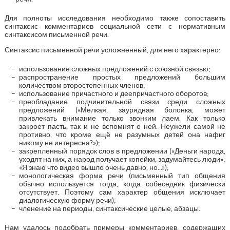
Для полноты исследования необходимо также сопоставить
синтаксис комментариев социальной сети с нормативным
синтаксисом письменной речи.
Синтаксис письменной речи усложненный, для него характерно:
использование сложных предложений с союзной связью;
распространение простых предложений большим
количеством второстепенных членов;
использование причастного и деепричастного оборотов;
преобладание подчинительной связи среди сложных
предложений («Мелкая, заурядная болонка, может
привлекать внимание только звонким лаем. Как только
закроет пасть, так и не вспомнят о ней. Неужели самой не
противно, что кроме ещё не разумных детей она нафиг
никому не интересна?»);
закрепленный порядок слов в предложении («Деньги народа,
уходят на них, а народ получает копейки, задумайтесь люди»;
«Я знаю что видео вышло очень давно, но...»);
монологическая форма речи (письменный тип общения
обычно используется тогда, когда собеседник физически
отсутствует. Поэтому сам характер общения исключает
диалогическую форму речи);
членение на периоды, синтаксические целые, абзацы.
Нам удалось подобрать примеры комментариев, содержащих