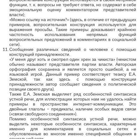
функции, т. к. вопросы не требуют ответа, но содержат в себе
эмоциональную оценку комментатором представителей
власти);
«Можно ссылку на источник?» (здесь, в отличие от предыдущих
примеров, вопросительная конструкция используется для
выражения просьбы. Такие примеры доказывают крайнюю
частотность использования непрямых функций
вопросительных предложений в комментариях в социальной
сети).
Сообщение различных сведений о человеке с помощью
конструкций принадлежности.
«У меня друг хоть и смотрел один хрен за чикиста» (чекистом
обычно называют представителя партии власти. Авторская
орфография сохранена и является просто ошибкой, а не
языковой игрой. Данный пример соответствует тезису Е.А.
Земской, так как здесь с помощью конструкции
принадлежности автор сообщает сведения о политической
позиции своего друга).
Также Е.А. Земская выделяет ряд особенностей синтаксиса
устной речи, для иллюстрации которых нам не удалось найти
примеры в пространстве интернет-коммуникации. Это
двойные глаголы – предикаты, наличие особых видов связи
(«связи свободного соединения»).
Помимо особенностей синтаксиса устной речи, можно
выделить некоторые особенности синтаксиса, характерные
именно для комментариев в социальных сетях и
обусловленные во многом именно спецификой общения в
социальной сети