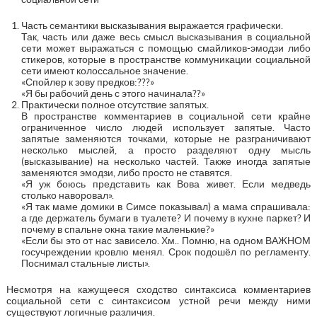
Часть семантики высказывания выражается графически.
Так, часть или даже весь смысл высказывания в социальной
сети может выражаться с помощью смайликов-эмодзи либо
стикеров, которые в пространстве коммуникации социальной
сети имеют колоссальное значение.
«Спойлер к зову предков:???»
«Я бы рабочий день с этого начинала??»
Практически полное отсутствие запятых.
В пространстве комментариев в социальной сети крайне
ограниченное число людей использует запятые. Часто
запятые заменяются точками, которые не разграничивают
несколько мыслей, а просто разделяют одну мысль
(высказывание) на несколько частей. Также иногда запятые
заменяются эмодзи, либо просто не ставятся.
«Я уж боюсь представить как Вова живет. Если медведь
столько наворовал».
«Я так маме домики в Симсе показывал) а мама спрашивала:
а где держатель бумаги в туалете? И почему в кухне паркет? И
почему в спальне окна такие маленькие?»
«Если бы это от нас зависело. Хм.. Помню, на одном ВАЖНОМ
госучреждении кровлю менял. Срок подошёл по регламенту.
Поснимал стальные листы».
Несмотря на кажущееся сходство синтаксиса комментариев
социальной сети с синтаксисом устной речи между ними
существуют логичные различия.