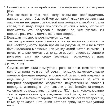
Более частотное употребление слов-паразитов в разговорной
речи.
Это связано с тем, что, когда возникает необходимость
написать, пусть и быстрый комментарий, люди не вставят туда
лишние не несущие смысловой или эмоциональной нагрузки
слова, т. к. надо будет приложить усилия к тому, чтобы их
напечатать, что, безусловно, медленнее, чем сказать. Из
первого различия логично вытекает второе.
Большая плавность речи комментариев.
Так как при написании комментария не возникает заминок и
нет необходимости брать время на раздумья, там не может
быть неловкого молчания или междометий, которые вызваны
исключительно моментом, когда во время непосредственного
речевого акта не сразу возникает возможность дать
адекватный ответ.
Интонация.
Самым ярким отличием устной речи от речи комментариев
является наличие в устной речи интонации, на которую часто
ложится функция передачи основной смысловой нагрузки и
еще чаще – оттенков смысла высказывания. И хотя в
интернет-пространстве создаются искусственные способы
передать интонацию или заменить ее (смайлики-эмодзи,
условные сокращения, например, ЛОЛ, кек, использование
знаков препинания для создания смайликов, например, -.-,
^__^), мы не можем говорить о таких возможностях экспрессии,
какие дает живая интонация, которая присуща только устной
речи.