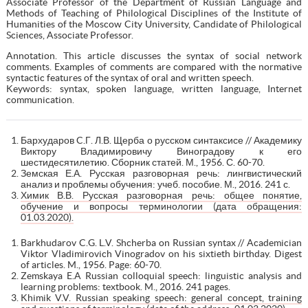
Associate Professor of the Department of Russian Language and
Methods of Teaching of Philological Disciplines of the Institute of
Humanities of the Moscow City University, Candidate of Philological
Sciences, Associate Professor.
Annotation. This article discusses the syntax of social network
comments. Examples of comments are compared with the normative
syntactic features of the syntax of oral and written speech.
Keywords: syntax, spoken language, written language, Internet
communication.
Бархударов C.Г. Л.В. Щерба о русском синтаксисе // Академику
Виктору Владимировичу Виноградову к его
шестидесятилетию. Сборник статей. М., 1956. С. 60-70.
Земская Е.А. Русская разговорная речь: лингвистический
анализ и проблемы обучения: учеб. пособие. М., 2016. 241 с.
Химик В.В. Русская разговорная речь: общее понятие,
обучение и вопросы терминологии (дата обращения:
01.03.2020).
Barkhudarov C.G. L.V. Shcherba on Russian syntax // Academician
Viktor Vladimirovich Vinogradov on his sixtieth birthday. Digest
of articles. M., 1956. Page: 60-70.
Zemskaya E.A Russian colloquial speech: linguistic analysis and
learning problems: textbook. M., 2016. 241 pages.
Khimik V.V. Russian speaking speech: general concept, training