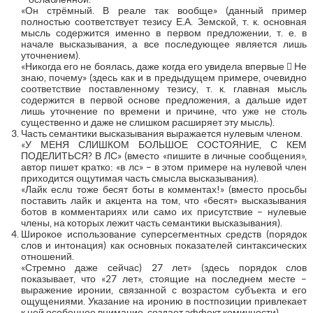
«Он стрёмный. В реале так вообще» (данный пример
полностью соответствует тезису Е.А. Земской, т. к. основная
мысль содержится именно в первом предложении, т. е. в
начале высказывания, а все последующее является лишь
уточнением).
«Никогда его не боялась, даже когда его увидела впервые  Не
знаю, почему» (здесь как и в предыдущем примере, очевидно
соответствие поставленному тезису, т. к. главная мысль
содержится в первой основе предложения, а дальше идет
лишь уточнение по времени и причине, что уже не столь
существенно и даже не слишком расширяет эту мысль).
Часть семантики высказывания выражается нулевым членом.
«У МЕНЯ СЛИШКОМ БОЛЬШОЕ СОСТОЯНИЕ, С КЕМ
ПОДЕЛИТЬСЯ? В ЛС» (вместо «пишите в личные сообщения»,
автор пишет кратко: «в лс» – в этом примере на нулевой член
приходится ощутимая часть смысла высказывания).
«Лайк еслu тoже бeсят боты в коммeнтах!» (вместо просьбы
поставить лайк и акцента на том, что «бесят» высказывания
ботов в комментариях или само их присутствие – нулевые
члены, на которых лежит часть семантики высказывания).
Широкое использование суперсегментных средств (порядок
слов и интонация) как основных показателей синтаксических
отношений.
«Стремно даже сейчас) 27 лет» (здесь порядок слов
показывает, что «27 лет», стоящие на последнем месте –
выражение иронии, связанной с возрастом субъекта и его
ощущениями. Указание на иронию в постпозиции привлекает
к ней особенное внимание, создает эффект комичности).