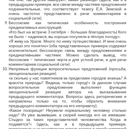
предыдущем примере, все связи между частями предложения
подчинительные, что соответствует тезису Е.А. Земской и
очень частотно представлено в речи комментариев в
социальной сети).
Бессоюзие как типическая особенность построения
предикативных конструкций.
«Кто был на встрече 3 октября – большая благодарность) Кого
не было – надеемся, вы хорошо погуляли в тёплую погоду»;
«Я живу на Урале. Много по нему путешествовал. И мне очень
хорошо это понятно» (оба представленных примера содержат
исключительно бессоюзную связь между предложениями и
предикативными частями. Можно сделать вывод, что
бессоюзие – типическая черта и для устной речи, и для речи
комментариев социальной сети).
Непрямые функции вопросительных предложений (просьба,
эмоциональная реакция).
«а сколько у нас памятников за пределами городов знаешь? А
красота природы? Видишь только город!» (в данном случае
вопросительное предложение выполняет функцию
эмоциональной реакции автора на высказывание
предыдущего комментатора. Вопросы здесь риторические и
направлены только на то, чтобы обратить внимание
предыдущего комментатора на его неправоту);
«Какое позорище! Неужели нормальному человеку столько
надо? Из ума выжившие, а скорей никогда его не имевшие.
Стыдно за таких представителей человечества. Когда ж
подавятся?» (здесь, как и в предыдущем примере,
вопросительные конструкции используются в своей непрямой