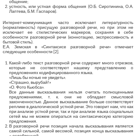
общение;
устность, или устная форма общения (О.Б. Сиротинина, О.А.
Лаптева, Б.М. Гаспаров).
Интернет-коммуникация часто исключает литературность
(нормативность) присущую разговорной речи, но при этом не
исключает ее стилистических маркеров, сохраняя в себе
особенности разговорной речи (коннотацию, экспрессивность и
бытовой стиль).
Е.А. Земская в «Синтаксисе разговорной речи» отмечает
следующие особенности [2].
Какой-либо текст разговорной речи содержит много отрезков,
которые не соответствуют нашему представлению о
предложениях кодифицированного языка.
«Лишь бы ночью не увидеть».
«Страшно, вырубай!»
«О. Фото Кьюбса».
Все данные высказывания нельзя считать полноценными
предложениями, т. к. они не обладает смысловой
законченностью. Данное высказывание больше соответствует
реплике в диалогической устной речи. Это говорит нам, что как
при анализе устной речи, так и при анализе языка социальных
сетей мы не можем опираться на синтаксическую категорию
предложения.
В разговорной речи позиция начала высказывания является
самой сильной, самой весомой, позиция конца высказывания
– ослабленной.