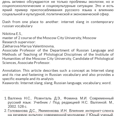
день активно обсуждаются не только проблемы экологии, но и
социопсихологические и социокультурные ситуации. Это и есть
яркий пример приспосабливания русского языка к влиянию
социальной и культурной, политической и экономической сфер.
Dash from one place to another: internet slang in contemporary
russian vocabulary
Nikitina E.S.,
master of 2 course of the Moscow City University, Moscow
Research supervisor:
Zakharova Mariya Valentinovna,
Associate Professor of the Department of Russian Language and
Methods of Teaching of Philological Disciplines of the Institute of
Humanities of the Moscow City University, Candidate of Philological
Sciences, Associate Professor.
Annotation. This article describes such a concept as Internet slang
and its rise and fastening in Russian vocabulary and also provides a
specific example and its analysis
Keawords: Internet slang, slang, Russian language, vocabulary, word.
Валгина Н.С., Розенталь Д.Э., Фомина М.И. Современный
русский язык: Учебник / Под редакцией Н.С. Валгиной. М.,
2002. 528 с.
Голованова Д.С., Якименкова И.Н. Влияние интернет-сленга
на речевую культуру современной молодежи // Юный ученый.