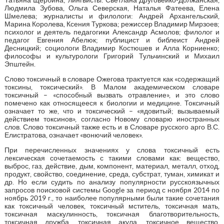
Людмила Зубова, Ольга Северская, Наталья Фатеева, Елена
Шмелева; журналисты и филологи: Андрей Архангельский,
Марина Королева, Ксения Туркова; режиссер Владимир Мирзоев;
психолог и деятель педагогики Александр Асмолов; филолог и
педагог Евгения Абелюк; публицист и библеист Андрей
Десницкий; социологи Владимир Костюшев и Алла Корниенко;
философы и культурологи Григорий Тульчинский и Михаил
Эпштейн.
Слово токсичный в словаре Ожегова трактуется как «содержащий
токсины, токсический». В Малом академическом словаре
токсичный – «способный вызвать отравление», и это слово
помечено как относящееся к биологии и медицине. Токсичный
означает то же, что и токсический – «ядовитый; вызываемый
действием токсинов», согласно Новому словарю иностранных
слов. Слово токсичный также есть и в Словаре русского арго В.С.
Елистратова, означает «вонючий человек».
При перечисленных значениях у слова токсичный есть
лексическая сочетаемость с такими словами как: вещество,
выброс, газ, действие, дым, компонент, материал, металл, отход,
продукт, свойство, соединение, среда, субстрат, туман, химикат и
др. Но если судить по анализу популярности русскоязычных
запросов поисковой системы Google за период с ноября 2014 по
ноябрь 2019 г., то наиболее популярными были такие сочетания
как токсичный человек, токсичный мститель, токсичная мать,
токсичная маскулинность, токсичная благотворительность,
токсичная дружба, токсичная акула, токсичное вещество,