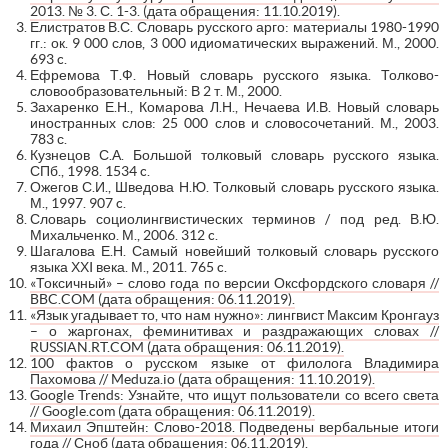
2013. № 3. С. 1-3. (дата обращения: 11.10.2019).
Елистратов В.С. Словарь русского арго: материалы 1980-1990
гг.: ок. 9 000 слов, 3 000 идиоматических выражений. М., 2000.
693 c.
Ефремова Т.Ф. Новый словарь русского языка. Толково-
словообразовательный: В 2 т. М., 2000.
Захаренко Е.Н., Комарова Л.Н., Нечаева И.В. Новый словарь
иностранных слов: 25 000 слов и словосочетаний. М., 2003.
783 с.
Кузнецов С.А. Большой толковый словарь русского языка.
СПб., 1998. 1534 c.
Ожегов С.И., Шведова Н.Ю. Толковый словарь русского языка.
М., 1997. 907 c.
Словарь социолингвистических терминов / под ред. В.Ю.
Михальченко. М., 2006. 312 c.
Шагалова Е.Н. Самый новейший толковый словарь русского
языка ХХI века. М., 2011. 765 c.
«Токсичный» – слово года по версии Оксфордского словаря //
BBC.COM (дата обращения: 06.11.2019).
«Язык угадывает то, что нам нужно»: лингвист Максим Кронгауз
– о жаргонах, феминитивах и раздражающих словах //
RUSSIAN.RT.COM (дата обращения: 06.11.2019).
100 фактов о русском языке от филолога Владимира
Пахомова // Meduza.io (дата обращения: 11.10.2019).
Google Trends: Узнайте, что ищут пользователи со всего света
// Google.com (дата обращения: 06.11.2019).
Михаил Эпштейн: Слово-2018. Подведены вербальные итоги
года // Сноб (дата обращения: 06.11.2019).