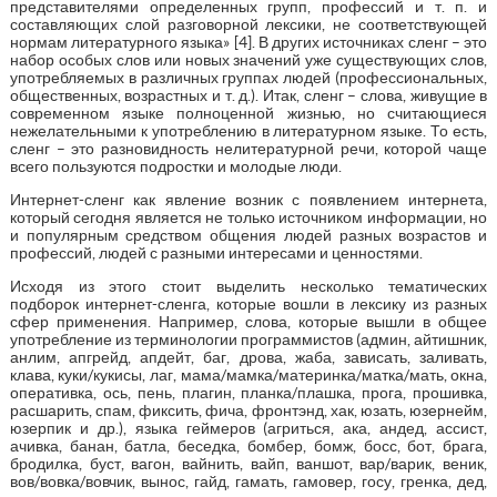
представителями определенных групп, профессий и т. п. и
составляющих слой разговорной лексики, не соответствующей
нормам литературного языка» [4]. В других источниках сленг – это
набор особых слов или новых значений уже существующих слов,
употребляемых в различных группах людей (профессиональных,
общественных, возрастных и т. д.). Итак, сленг – слова, живущие в
современном языке полноценной жизнью, но считающиеся
нежелательными к употреблению в литературном языке. То есть,
сленг – это разновидность нелитературной речи, которой чаще
всего пользуются подростки и молодые люди.
Интернет-сленг как явление возник с появлением интернета,
который сегодня является не только источником информации, но
и популярным средством общения людей разных возрастов и
профессий, людей с разными интересами и ценностями.
Исходя из этого стоит выделить несколько тематических
подборок интернет-сленга, которые вошли в лексику из разных
сфер применения. Например, слова, которые вышли в общее
употребление из терминологии программистов (админ, айтишник,
анлим, апгрейд, апдейт, баг, дрова, жаба, зависать, заливать,
клава, куки/кукисы, лаг, мама/мамка/материнка/матка/мать, окна,
оперативка, ось, пень, плагин, планка/плашка, прога, прошивка,
расшарить, спам, фиксить, фича, фронтэнд, хак, юзать, юзернейм,
юзерпик и др.), языка геймеров (агриться, ака, андед, ассист,
ачивка, банан, батла, беседка, бомбер, бомж, босс, бот, брага,
бродилка, буст, вагон, вайнить, вайп, ваншот, вар/варик, веник,
вов/вовка/вовчик, вынос, гайд, гамать, гамовер, госу, гренка, дед,