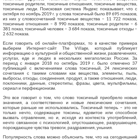
токсичные родители, токсичные отношения, токсичные вещества,
токсичные люди. Поисковая система Яндекс показывает, что с
октября по ноябрь 2019 г. у слова токсичный было 89 695 показов,
из них у словосочетаний токсичные вещества – 11 722 показа,
токсичные отношения – 8 990 показов, токсичные родители – 6
381 показ, токсичный человек – 3 684 показа, токсичные отходы –
2 632 показа.
Если говорить об онлайн-платформах, то в качестве примера
выберем Интернет-сайт The Village, который публикует
информацию о культурной и общественной жизни, развлечениях,
услугах, еде и людях в нескольких мегаполисах России. За
период с января 2018 по октябрь 2019 г. было отмечено 37
публикаций с включениями слова токсичный, 24 лексических
сочетания с такими словами как вещества, элементы, пыль,
выбросы, отходы, соединения, продукт, а также отношения, люди,
поклонники, данные, стереотипы, фразы, цвета, мультфильмы,
сериал и перфекционизм.
Это все говорит о том, что слово токсичный приобрело новые
значения, а соответственно и новые лексические сочетания,
которые раньше не использовались. Токсичный теперь – это не
только нечто, содержащее токсины, ядовитое или способное
вызвать отравление, но и, исходя из контекста употреблений,
нечто связанное с психологией, опустошающее, разрушающее,
порождающее чувства тревоги, раздражения, уныния.
Популярность слова можно объяснить тем, что на сегодняшний