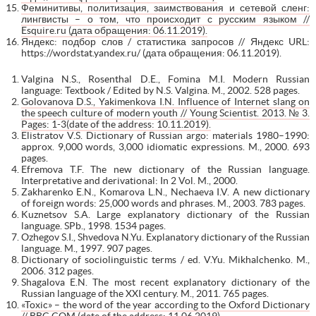
Феминитивы, политизация, заимствования и сетевой сленг:
лингвисты – о том, что происходит с русским языком //
Esquire.ru (дата обращения: 06.11.2019).
Яндекс: подбор слов / статистика запросов // Яндекс URL:
https://wordstat.yandex.ru/ (дата обращения: 06.11.2019).
Valgina N.S., Rosenthal D.E., Fomina M.I. Modern Russian
language: Textbook / Edited by N.S. Valgina. M., 2002. 528 pages.
Golovanova D.S., Yakimenkova I.N. Influence of Internet slang on
the speech culture of modern youth // Young Scientist. 2013. № 3.
Pages: 1-3(date of the address: 10.11.2019).
Elistratov V.S. Dictionary of Russian argo: materials 1980–1990:
approx. 9,000 words, 3,000 idiomatic expressions. M., 2000. 693
pages.
Efremova T.F. The new dictionary of the Russian language.
Interpretative and derivational: In 2 Vol. M., 2000.
Zakharenko E.N., Komarova L.N., Nechaeva I.V. A new dictionary
of foreign words: 25,000 words and phrases. M., 2003. 783 pages.
Kuznetsov S.A. Large explanatory dictionary of the Russian
language. SPb., 1998. 1534 pages.
Ozhegov S.I., Shvedova N.Yu. Explanatory dictionary of the Russian
language. M., 1997. 907 pages.
Dictionary of sociolinguistic terms / ed. V.Yu. Mikhalchenko. M.,
2006. 312 pages.
Shagalova E.N. The most recent explanatory dictionary of the
Russian language of the XXI century. M., 2011. 765 pages.
«Toxic» – the word of the year according to the Oxford Dictionary
// BBC.COM (date of the address: 11.06.2019).