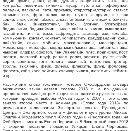
додик, домик, донат, дроп, дуплить, заприватить, катка, кач,
контра/кс, левел-ап, линейка, мусор, нуб, откат, оффнуться,
паладин, пасхалка, патч, прокачка, стар/старка/старик, статист,
стример, сыч, фраг, халва, читер, шутер, и другие) и языка
социальных сетей (абьюз, альты, анбоксинг, антихайп, байтить,
бан, баян, бинджвотчинг, биток, блогинг, блогосфера,
бодипозитив, бодишейминг, видос, войсить, вписка, выпилиться,
газлайтить, гиг, го, жиза, зафрендить, зашквар, изи, коллаба,
коммьюнити, контакт, контент, копипастить, краудфандинг, краш,
лайк/лойс, личка, майнить, массфолловинг, массфрендинг,
мемас, мерч, моралфаг, морда, мыло/мыльница, нейронка, ниша,
ньюфаг, олдфаг, оффтоп, панч/панчлайн, плес, подписчик, пост,
постить, постовой, пруф, рандом, релиз, рофлить, рунет, свайп,
сорян, социалка, теги, телега, токсичный, топ/топчик, триггер,
тролль, тысячник, фейк, флейм, флексить, флуд, фолловер,
форсить, хайп, хасл, хейтить, холивар, чилить, шазамить, шеймить
и др.).
Рассмотрим слово токсичный, которое Оксфордский словарь
английского языка назвал словом 2018 г., а по данным,
предоставленным Центром творческого развития русского языка,
который проводит выборы «Слова года» с 2007 г., это слово
заняло второе место в номинации «Слово года 2018» по
результатам голосования Экспертного совета. Руководитель
Центра и Экспертного совета – филолог и культуролог Михаил
Эпштейн. Модератор групп «Слово года» и «Неологизм года» на
Фейсбуке – писатель Елена Черникова. В Экспертный совет 2018
г. входили писатели: Людмила Улицкая, Елена Черникова,
Татьяна Щербина; лингвисты: Светлана Друговейко-Должанская,