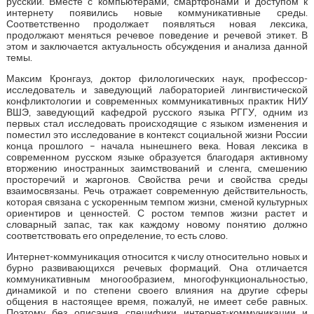
русский. Вместе с компьютерами, смартфонами и доступом к
интернету появились новые коммуникативные среды.
Соответственно продолжает появляться новая лексика,
продолжают меняться речевое поведение и речевой этикет. В
этом и заключается актуальность обсуждения и анализа данной
темы.
Максим Кронгауз, доктор филологических наук, профессор-
исследователь и заведующий лабораторией лингвистической
конфликтологии и современных коммуникативных практик НИУ
ВШЭ, заведующий кафедрой русского языка РГГУ, одним из
первых стал исследовать происходящие с языком изменения и
поместил это исследование в контекст социальной жизни России
конца прошлого – начала нынешнего века. Новая лексика в
современном русском языке образуется благодаря активному
вторжению иностранных заимствований и сленга, смешению
просторечий и жаргонов. Свойства речи и свойства среды
взаимосвязаны. Речь отражает современную действительность,
которая связана с ускоренным темпом жизни, сменой культурных
ориентиров и ценностей. С ростом темпов жизни растет и
словарный запас, так как каждому новому понятию должно
соответствовать его определение, то есть слово.
Интернет-коммуникация относится к числу относительно новых и
бурно развивающихся речевых формаций. Она отличается
коммуникативным многообразием, многофункциональностью,
динамикой и по степени своего влияния на другие сферы
общения в настоящее время, пожалуй, не имеет себе равных.
Поэтому без описания специфики интернет-коммуникации и