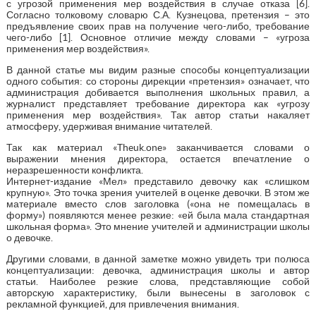
с угрозой применения мер воздействия в случае отказа [6].
Согласно толковому словарю С.А. Кузнецова, претензия – это
предъявление своих прав на получение чего-либо, требование
чего-либо [1]. Основное отличие между словами – «угроза
применения мер воздействия».
В данной статье мы видим разные способы концептуализации
одного события: со стороны дирекции «претензия» означает, что
администрация добивается выполнения школьных правил, а
журналист представляет требование директора как «угрозу
применения мер воздействия». Так автор статьи накаляет
атмосферу, удерживая внимание читателей.
Так как материал «Theuk.one» заканчивается словами о
выражении мнения директора, остается впечатление о
неразрешенности конфликта.
Интернет-издание «Мел» представило девочку как «слишком
крупную». Это точка зрения учителей в оценке девочки. В этом же
материале вместо слов заголовка («она не помещалась в
форму») появляются менее резкие: «ей была мала стандартная
школьная форма». Это мнение учителей и администрации школы
о девочке.
Другими словами, в данной заметке можно увидеть три полюса
концептуализации: девочка, администрация школы и автор
статьи. Наиболее резкие слова, представляющие собой
авторскую характеристику, были вынесены в заголовок с
рекламной функцией, для привлечения внимания.