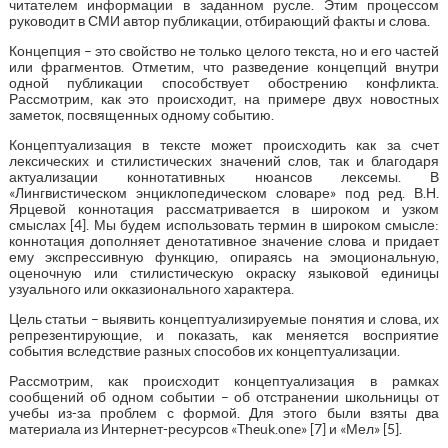
читателем информации в заданном русле. Этим процессом
руководит в СМИ автор публикации, отбирающий факты и слова.
Концепция – это свойство не только целого текста, но и его частей
или фрагментов. Отметим, что разведение концепций внутри
одной публикации способствует обострению конфликта.
Рассмотрим, как это происходит, на примере двух новостных
заметок, посвященных одному событию.
Концептуализация в тексте может происходить как за счет
лексических и стилистических значений слов, так и благодаря
актуализации коннотативных нюансов лексемы. В
«Лингвистическом энциклопедическом словаре» под ред. В.Н.
Ярцевой коннотация рассматривается в широком и узком
смыслах [4]. Мы будем использовать термин в широком смысле:
коннотация дополняет денотативное значение слова и придает
ему экспрессивную функцию, опираясь на эмоциональную,
оценочную или стилистическую окраску языковой единицы
узуального или окказионального характера.
Цель статьи – выявить концептуализируемые понятия и слова, их
репрезентирующие, и показать, как меняется восприятие
события вследствие разных способов их концептуализации.
Рассмотрим, как происходит концептуализация в рамках
сообщений об одном событии – об отстранении школьницы от
учебы из-за проблем с формой. Для этого были взяты два
материала из Интернет-ресурсов «Theuk.one» [7] и «Мел» [5].