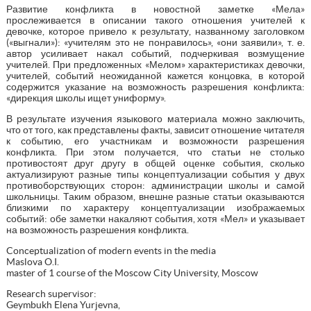
Развитие конфликта в новостной заметке «Мела»
прослеживается в описании такого отношения учителей к
девочке, которое привело к результату, названному заголовком
(«выгнали»): «учителям это не понравилось», «они заявили», т. е.
автор усиливает накал событий, подчеркивая возмущение
учителей. При предложенных «Мелом» характеристиках девочки,
учителей, событий неожиданной кажется концовка, в которой
содержится указание на возможность разрешения конфликта:
«дирекция школы ищет униформу».
В результате изучения языкового материала можно заключить,
что от того, как представлены факты, зависит отношение читателя
к событию, его участникам и возможности разрешения
конфликта. При этом получается, что статьи не столько
противостоят друг другу в общей оценке события, сколько
актуализируют разные типы концептуализации события у двух
противоборствующих сторон: администрации школы и самой
школьницы. Таким образом, внешне разные статьи оказываются
близкими по характеру концептуализации изображаемых
событий: обе заметки накаляют события, хотя «Мел» и указывает
на возможность разрешения конфликта.
Conceptualization of modern events in the media
Maslova O.I.
master of 1 course of the Moscow City University, Moscow
Research supervisor:
Geymbukh Elena Yurjevna,