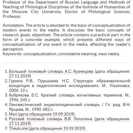
Professor of the Department of Russian Language and Methods of
Teaching of Philological Disciplines of the Institute of Humanities of
the Moscow City University, Doctor of Philological Sciences,
Professor.
Annotation. The article is devoted to the topic of conceptualization of
modern events in the media. It discusses the basic concepts of
research, goals, objectives. The article contains a practical part in the
form of a concrete example, which presents different ways of
conceptualization of one event in the media, affecting the reader’s
perception.
Keywords: conceptualization, connotative meaning, mass media.
Большой толковый словарь А.С. Кузнецова
(дата обращения:
27.11.2019).
Гурина Р.В., Пурышева Н.С. Структура образовательной
концепции в педагогических исследованиях. М., Ульяновск,
2006. 12 с.
Кубрякова Е.С. Краткий словарь когнитивных терминов. М.,
1996. 245 с
Лингвистический энциклопедический словарь / Гл. ред. В.Н.
Ярцева. М., 1990. 682 c.
Мел (дата обращения 19.09.2019).
Русский толковый словарь В.В. Лопатина (дата обращения:
27.11.2019).
Theuk.one (дата обращения 19.09.2019).