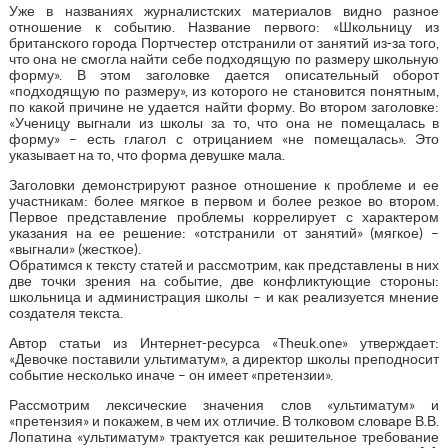
Уже в названиях журналистских материалов видно разное
отношение к событию. Название первого: «Школьницу из
британского города Портчестер отстранили от занятий из-за того,
что она не смогла найти себе подходящую по размеру школьную
форму». В этом заголовке дается описательный оборот
«подходящую по размеру», из которого не становится понятным,
по какой причине не удается найти форму. Во втором заголовке:
«Ученицу выгнали из школы за то, что она не помещалась в
форму» – есть глагол с отрицанием «не помещалась». Это
указывает на то, что форма девушке мала.
Заголовки демонстрируют разное отношение к проблеме и ее
участникам: более мягкое в первом и более резкое во втором.
Первое представление проблемы коррелирует с характером
указания на ее решение: «отстранили от занятий» (мягкое) –
«выгнали» (жесткое).
Обратимся к тексту статей и рассмотрим, как представлены в них
две точки зрения на событие, две конфликтующие стороны:
школьница и администрация школы – и как реализуется мнение
создателя текста.
Автор статьи из Интернет-ресурса «Theuk.one» утверждает:
«Девочке поставили ультиматум», а директор школы преподносит
событие несколько иначе – он имеет «претензии».
Рассмотрим лексические значения слов «ультиматум» и
«претензия» и покажем, в чем их отличие. В толковом словаре В.В.
Лопатина «ультиматум» трактуется как решительное требование