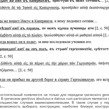
стоятельный появляется не только для передачи греческого geneti
. В греческом genitivus absolutus и dativus cum participium являют
ольшинстве случаев взаимозаменяемыми. В таком случае у пер
возможность выбирать конструкцию, наиболее близкую констру