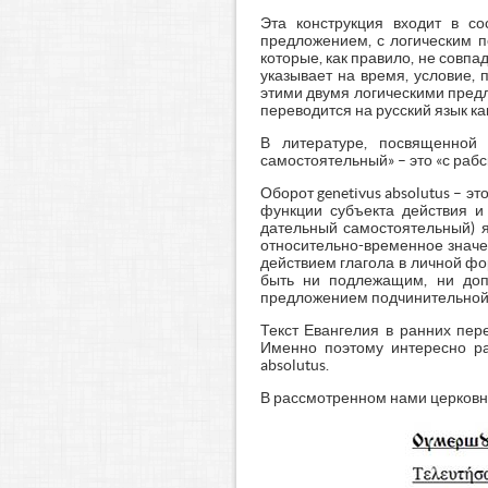
Эта конструкция входит в со
предложением, с логическим п
которые, как правило, не сов
указывает на время, условие, 
этими двумя логическими предл
переводится на русский язык ка
В литературе, посвященной 
самостоятельный» – это «с рабс
Оборот genetivus absolutus – э
функции субъекта действия и 
дательный самостоятельный) я
относительно-временное значе
действием глагола в личной фо
быть ни подлежащим, ни допо
предложением подчинительной с
Текст Евангелия в ранних пер
Именно поэтому интересно рас
absolutus.
В рассмотренном нами церковн