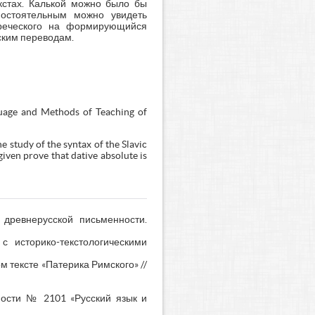
кстах. Калькой можно было бы
мостоятельным можно увидеть
греческого на формирующийся
ским переводам.
guage and Methods of Teaching of
he study of the syntax of the Slavic
given prove that dative absolute is
древнерусской письменности.
 историко-текстологическими
 тексте «Патерика Римского» //
ьности № 2101 «Русский язык и