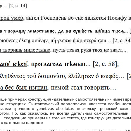
ыше примерах конструкция «дательный самостоятельный» имеет врем
конструкциях. Синтаксический параллелизм является особенность
ами греческого genetivus absolutus, поскольку греческий сам
том. Но, как оказалось, не всегда дательный самостоятельный 
 – следующие примеры из того же текста, где конструкция датель
и с дательным падежом.