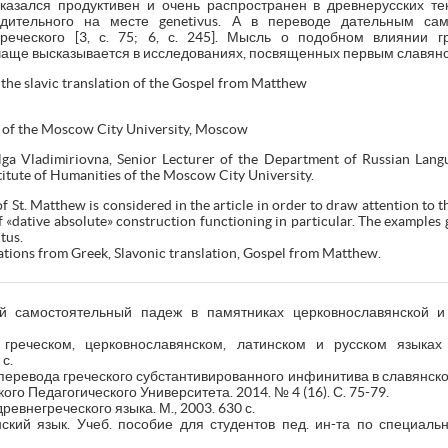
казался продуктивен и очень распространен в древнерусских те
одительного на месте genetivus. А в переводе дательным са
реческого [3, с. 75; 6, с. 245]. Мысль о подобном влиянии 
 чаще высказывается в исследованиях, посвященных первым славян
 the slavic translation of the Gospel from Matthew
e of the Moscow City University, Moscow
ga Vladimiriovna, Senior Lecturer of the Department of Russian Lan
stitute of Humanities of the Moscow City University.
f St. Matthew is considered in the article in order to draw attention to t
of «dative absolute» construction functioning in particular. The examples 
tus.
ations from Greek, Slavonic translation, Gospel from Matthew.
й самостоятельный падеж в памятниках церковнославянской и 
реческом, церковнославянском, латинском и русском языках с
с.
перевода греческого субстантивированного инфинитива в славянском
го Педагогического Университета. 2014. № 4 (16). С. 75-79.
евнегреческого языка. М., 2003. 630 с.
нский язык. Учеб. пособие для студентов пед. ин-та по специал