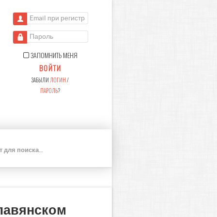
Email при регистрации
Пароль
ЗАПОМНИТЬ МЕНЯ
ВОЙТИ
ЗАБЫЛИ
ЛОГИН
/
ПАРОЛЬ
?
П
О
И
С
К
лавянском