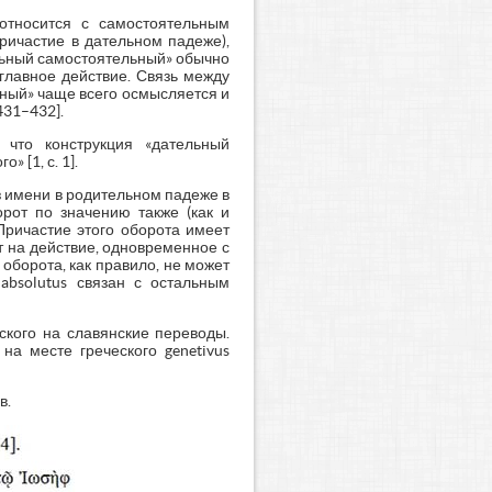
оотносится с самостоятельным
ричастие в дательном падеже),
льный самостоятельный» обычно
 главное действие. Связь между
ьный» чаще всего осмысляется и
431–432].
 что конструкция «дательный
 [1, с. 1].
из имени в родительном падеже в
орот по значению также (как и
Причастие этого оборота имеет
 на действие, одновременное с
оборота, как правило, не может
absolutus связан с остальным
ского на славянские переводы.
на месте греческого genetivus
в.