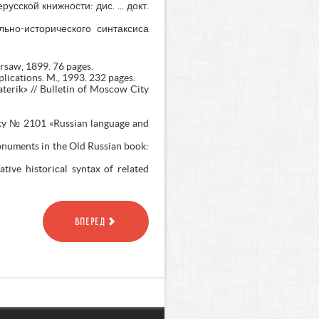
ской книжности: дис. ... докт.
ьно-исторического синтаксиса
rsaw, 1899. 76 pages.
lications. M., 1993. 232 pages.
aterik» // Bulletin of Moscow City
alty № 2101 «Russian language and
onuments in the Old Russian book:
ive historical syntax of related
ВПЕРЕД