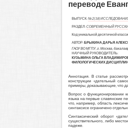
переводе Еван
ВЫПУСК:
№2(18) ИССЛЕДОВАН
РАЗДЕЛ:
СОВРЕМЕННЫЙ РУССКИ
Код уникальной десятичной класс
АВТОР:
БРЫКИНА ДАРЬЯ АЛЕК
ГАОУ ВО МГПУ, г. Москва, бакалавр
НАУЧНЫЙ РУКОВОДИТЕЛЬ:
КУЗЬМИНА ОЛЬГА ВЛАДИМИРО
ФИЛОЛОГИЧЕСКИХ ДИСЦИПЛИН 
Аннотация. В статье рассмот
конструкции «дательный само
примеры, доказывающие, что дат
Вопрос о функционировании ко
языка на первые славянские пе
что, например, область лексич
синтаксисе ограничено отдельны
Синтаксический оборот «дате
существительного, либо место
падеже.