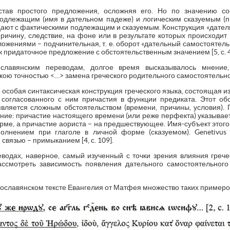
став простого предложения, осложняя его. Но по значению с
одлежащим (имя в дательном падеже) и логическим сказуемым (п
падают с фактическими подлежащим и сказуемым. Конструкция «дате
причину, следствие, на фоне или в результате которых происходит
ожениями – подчинительная, т. е. оборот «дательный самостоятел
к придаточное предложение с обстоятельственным значением [5, с. 
славянским переводам, долгое время высказывалось мнение,
кою точностью <…> замена греческого родительного самостоятельного»
то особая синтаксическая конструкция греческого языка, состоящая 
согласованного с ним причастия в функции предиката. Этот об
вляется сложным обстоятельством (времени, причины, условия). 
ние: причастие настоящего времени (или реже перфекта) указывает
рме, а причастие аориста – на предшествующее. Имя-субъект этого 
лнением при глаголе в личной форме (сказуемом). Genetivus 
вязью – примыканием [4, c. 109].
еводах, наверное, самый изученный с точки зрения влияния грече
смотреть зависимость появления дательного самостоятельного 
ославянском тексте Евангелия от Матфея множество таких примеро