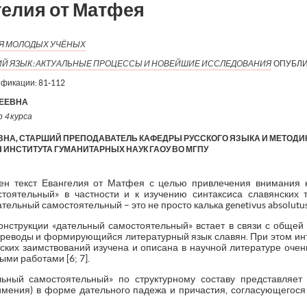
гелия от Матфея
ИЯ МОЛОДЫХ УЧЁНЫХ
Й ЯЗЫК: АКТУАЛЬНЫЕ ПРОЦЕССЫ И НОВЕЙШИЕ ИССЛЕДОВАНИЯ
ОПУБЛИ
ификации:
81-112
СЕЕВНА
 4 курса
ВНА, СТАРШИЙ ПРЕПОДАВАТЕЛЬ КАФЕДРЫ РУССКОГО ЯЗЫКА И МЕТОД
ИНСТИТУТА ГУМАНИТАРНЫХ НАУК ГАОУ ВО МГПУ
рен текст Евангелия от Матфея с целью привлечения внимания
стоятельный» в частности и к изучению синтаксиса славянских 
ельный самостоятельный – это не просто калька genetivus absolutus
нструкции «дательный самостоятельный» встает в связи с общей
реводы и формирующийся литературный язык славян. При этом инте
еских заимствований изучена и описана в научной литературе очен
ми работами [6; 7].
льный самостоятельный» по структурному составу представляет
имения) в форме дательного падежа и причастия, согласующегося 