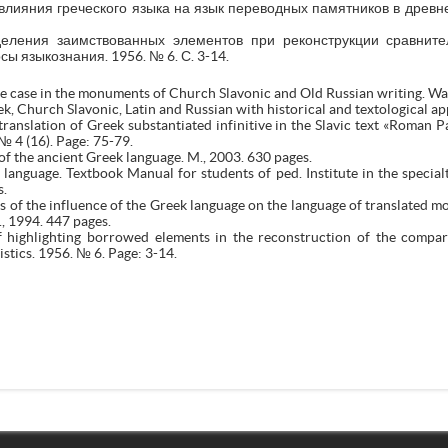
ияния греческого языка на язык переводных памятников в древнерус
еления заимствованных элементов при реконструкции сравнител
сы языкознания. 1956. № 6. С. 3-14.
te case in the monuments of Church Slavonic and Old Russian writing. Wa
, Church Slavonic, Latin and Russian with historical and textological app
ranslation of Greek substantiated infinitive in the Slavic text «Roman P
№ 4 (16). Page: 75-79.
f the ancient Greek language. M., 2003. 630 pages.
language. Textbook Manual for students of ped. Institute in the speci
s.
 of the influence of the Greek language on the language of translated m
., 1994. 447 pages.
 highlighting borrowed elements in the reconstruction of the comparat
istics. 1956. № 6. Page: 3-14.