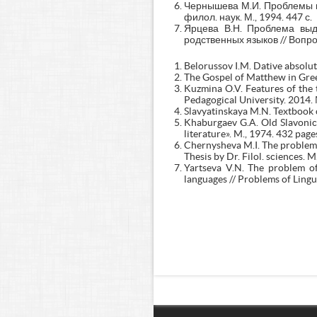
Чернышева М.И. Проблемы вл
филол. наук. М., 1994. 447 с.
Ярцева В.Н. Проблема выд
родственных языков // Вопро
Belorussov I.M. Dative absolu
The Gospel of Matthew in Greek
Kuzmina O.V. Features of the t
Pedagogical University. 2014. 
Slavyatinskaya M.N. Textbook o
Khaburgaev G.A. Old Slavonic 
literature». M., 1974. 432 page
Chernysheva M.I. The problems
Thesis by Dr. Filol. sciences. M
Yartseva V.N. The problem of
languages // Problems of Lingu