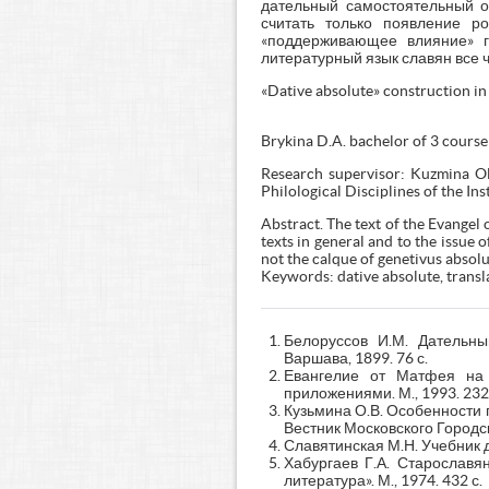
дательный самостоятельный о
считать только появление р
«поддерживающее влияние» г
литературный язык славян все
«Dative absolute» construction in
Brykina D.A. bachelor of 3 cours
Research supervisor: Kuzmina Ol
Philological Disciplines of the In
Abstract. The text of the Evangel o
texts in general and to the issue 
not the calque of genetivus absolu
Keywords: dative absolute, transl
Белоруссов И.М. Дательны
Варшава, 1899. 76 с.
Евангелие от Матфея на г
приложениями. М., 1993. 232 
Кузьмина О.В. Особенности 
Вестник Московского Городско
Славятинская М.Н. Учебник др
Хабургаев Г.А. Старославя
литература». М., 1974. 432 с.