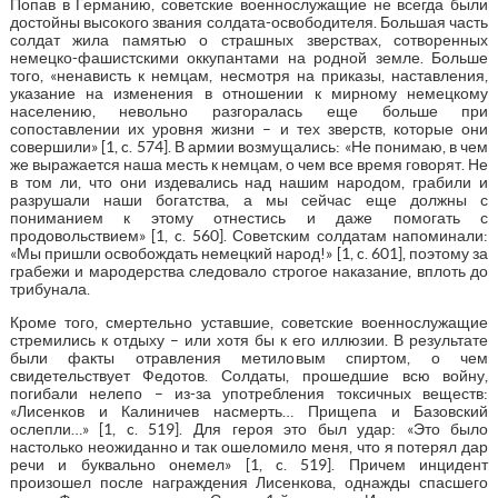
Попав в Германию, советские военнослужащие не всегда были
достойны высокого звания солдата-освободителя. Большая часть
солдат жила памятью о страшных зверствах, сотворенных
немецко-фашистскими оккупантами на родной земле. Больше
того, «ненависть к немцам, несмотря на приказы, наставления,
указание на изменения в отношении к мирному немецкому
населению, невольно разгоралась еще больше при
сопоставлении их уровня жизни – и тех зверств, которые они
совершили» [1, c. 574]. В армии возмущались: «Не понимаю, в чем
же выражается наша месть к немцам, о чем все время говорят. Не
в том ли, что они издевались над нашим народом, грабили и
разрушали наши богатства, а мы сейчас еще должны с
пониманием к этому отнестись и даже помогать с
продовольствием» [1, c. 560]. Советским солдатам напоминали:
«Мы пришли освобождать немецкий народ!» [1, c. 601], поэтому за
грабежи и мародерства следовало строгое наказание, вплоть до
трибунала.
Кроме того, смертельно уставшие, советские военнослужащие
стремились к отдыху – или хотя бы к его иллюзии. В результате
были факты отравления метиловым спиртом, о чем
свидетельствует Федотов. Солдаты, прошедшие всю войну,
погибали нелепо – из-за употребления токсичных веществ:
«Лисенков и Калиничев насмерть… Прищепа и Базовский
ослепли…» [1, c. 519]. Для героя это был удар: «Это было
настолько неожиданно и так ошеломило меня, что я потерял дар
речи и буквально онемел» [1, c. 519]. Причем инцидент
произошел после награждения Лисенкова, однажды спасшего