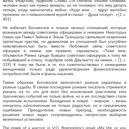
жизнь Федотову, орденом Славы 1-й степени. Иными словами,
человек знал, как нужно воевать, но не понимал, что ему делать
теперь, когда закончилась война: «Худо мне… – вдруг жалобно
произнес он с невыносимой мукой в глазах. – Душа тоскует…» [1, c.
401].
Не избегает Богомолов и показа личных отношений, которые
возникали между советскими офицерами и немками. Некоторых
(таких как Павел Зайков и Эльза Трэншэль) связывали искренние
трепетные чувства, но драматизм их отношений был усугублен
невозможностью быть вместе. Любовная связь советского
офицера и немки, как правило, скрывалась: «Тоже мне,
объявился Ромео среди бывших советских офицеров, к тому же
побывавший в плену, подобрав себе Джульетту из немок…» [1, c.
319]. К тому же были и те, кто сожительствовал с немецкими
женщинами только ради удовлетворения физиологических
потребностей, были и факты насилия.
Таким образом, Богомолов запечатлел разные характеры и
разные судьбы. В своем последнем романе писатель стремился
указать на то, что для всех без исключения участников этих
трагических событий не только война, но и ее последствия стали
огромным испытанием. Вхождение в новую – мирную – жизнь
оказалось наполненным не только радостью, но и серьезными
ошибками. Преодоление новых преград, необходимость
решения новых задач сопровождались непростым выбором
жизненных установок.
The image of a warrior in V.O. Bogomolov’s novel «My life, or you