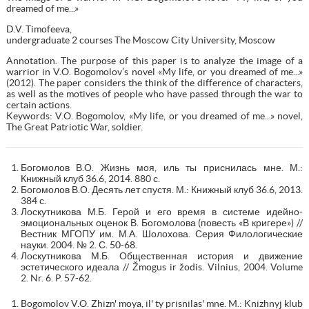
dreamed of me...»
D.V. Timofeeva,
undergraduate 2 courses The Moscow City University, Moscow
Annotation. The purpose of this paper is to analyze the image of a
warrior in V.O. Bogomolov’s novel «My life, or you dreamed of me...»
(2012). The paper considers the think of the difference of characters,
as well as the motives of people who have passed through the war to
certain actions.
Keywords: V.O. Bogomolov, «My life, or you dreamed of me...» novel,
The Great Patriotic War, soldier.
Богомолов В.О. Жизнь моя, иль ты приснилась мне. М.:
Книжный клуб 36.6, 2014. 880 с.
Богомолов В.О. Десять лет спустя. М.: Книжный клуб 36.6, 2013.
384 с.
Лоскутникова М.Б. Герой и его время в системе идейно-
эмоциональных оценок В. Богомолова (повесть «В кригере») //
Вестник МГОПУ им. М.А. Шолохова. Серия Филологические
науки. 2004. № 2. С. 50-68.
Лоскутникова М.Б. Общественная история и движение
эстетического идеала // Žmogus ir žodis. Vilnius, 2004. Volume
2. Nr. 6. P. 57-62.
Bogomolov V.O. Zhizn' moya, il' ty prisnilas' mne. M.: Knizhnyj klub