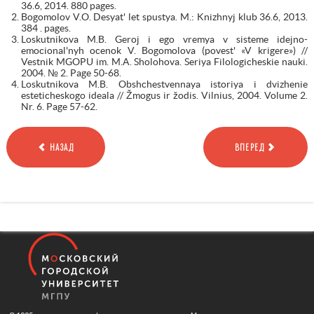
36.6, 2014. 880 pages.
Bogomolov V.O. Desyat' let spustya. M.: Knizhnyj klub 36.6, 2013.
384 . pages.
Loskutnikova M.B. Geroj i ego vremya v sisteme idejno-
emocional'nyh ocenok V. Bogomolova (povest' «V krigere») //
Vestnik MGOPU im. M.A. Sholohova. Seriya Filologicheskie nauki.
2004. № 2. Page 50-68.
Loskutnikova M.B. Obshchestvennaya istoriya i dvizhenie
esteticheskogo ideala // Žmogus ir žodis. Vilnius, 2004. Volume 2.
Nr. 6. Page 57-62.
НАЗАД
ВПЕРЕД