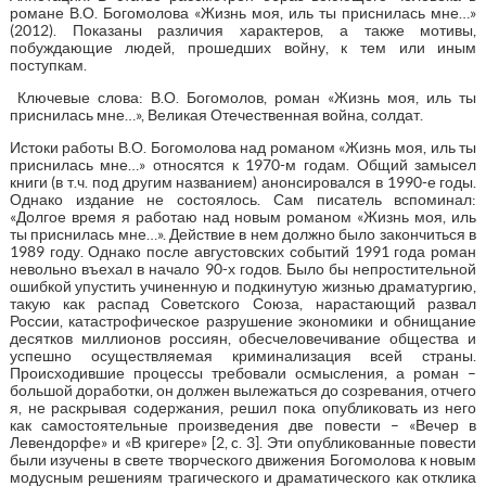
романе В.О. Богомолова «Жизнь моя, иль ты приснилась мне…»
(2012). Показаны различия характеров, а также мотивы,
побуждающие людей, прошедших войну, к тем или иным
поступкам.
Ключевые слова: В.О. Богомолов, роман «Жизнь моя, иль ты
приснилась мне…», Великая Отечественная война, солдат.
Истоки работы В.О. Богомолова над романом «Жизнь моя, иль ты
приснилась мне…» относятся к 1970-м годам. Общий замысел
книги (в т.ч. под другим названием) анонсировался в 1990-е годы.
Однако издание не состоялось. Сам писатель вспоминал:
«Долгое время я работаю над новым романом «Жизнь моя, иль
ты приснилась мне…». Действие в нем должно было закончиться в
1989 году. Однако после августовских событий 1991 года роман
невольно въехал в начало 90-х годов. Было бы непростительной
ошибкой упустить учиненную и подкинутую жизнью драматургию,
такую как распад Советского Союза, нарастающий развал
России, катастрофическое разрушение экономики и обнищание
десятков миллионов россиян, обесчеловечивание общества и
успешно осуществляемая криминализация всей страны.
Происходившие процессы требовали осмысления, а роман –
большой доработки, он должен вылежаться до созревания, отчего
я, не раскрывая содержания, решил пока опубликовать из него
как самостоятельные произведения две повести – «Вечер в
Левендорфе» и «В кригере» [2, c. 3]. Эти опубликованные повести
были изучены в свете творческого движения Богомолова к новым
модусным решениям трагического и драматического как отклика