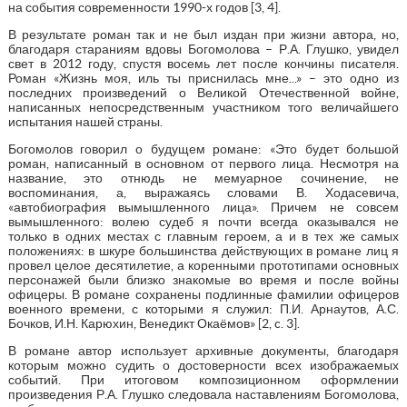
на события современности 1990-х годов [3, 4].
В результате роман так и не был издан при жизни автора, но,
благодаря стараниям вдовы Богомолова – Р.А. Глушко, увидел
свет в 2012 году, спустя восемь лет после кончины писателя.
Роман «Жизнь моя, иль ты приснилась мне...» – это одно из
последних произведений о Великой Отечественной войне,
написанных непосредственным участником того величайшего
испытания нашей страны.
Богомолов говорил о будущем романе: «Это будет большой
роман, написанный в основном от первого лица. Несмотря на
название, это отнюдь не мемуарное сочинение, не
воспоминания, а, выражаясь словами В. Ходасевича,
«автобиография вымышленного лица». Причем не совсем
вымышленного: волею судеб я почти всегда оказывался не
только в одних местах с главным героем, а и в тех же самых
положениях: в шкуре большинства действующих в романе лиц я
провел целое десятилетие, а коренными прототипами основных
персонажей были близко знакомые во время и после войны
офицеры. В романе сохранены подлинные фамилии офицеров
военного времени, с которыми я служил: П.И. Арнаутов, А.С.
Бочков, И.Н. Карюхин, Венедикт Окаёмов» [2, c. 3].
В романе автор использует архивные документы, благодаря
которым можно судить о достоверности всех изображаемых
событий. При итоговом композиционном оформлении
произведения Р.А. Глушко следовала наставлениям Богомолова,