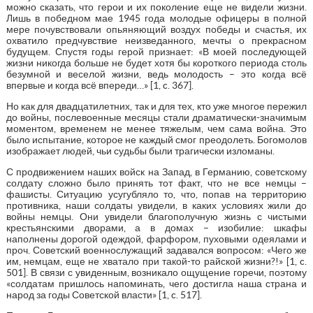
можно сказать, что герои и их поколение еще не видели жизни.
Лишь в победном мае 1945 года молодые офицеры в полной
мере почувствовали опьяняющий воздух победы и счастья, их
охватило предчувствие неизведанного, мечты о прекрасном
будущем. Спустя годы герой признает: «В моей последующей
жизни никогда больше не будет хотя бы короткого периода столь
безумной и веселой жизни, ведь молодость – это когда всё
впервые и когда всё впереди…» [1, c. 367].
Но как для двадцатилетних, так и для тех, кто уже многое пережил
до войны, послевоенные месяцы стали драматически-значимым
моментом, временем не менее тяжелым, чем сама война. Это
было испытание, которое не каждый смог преодолеть. Богомолов
изображает людей, чьи судьбы были трагически изломаны.
С продвижением наших войск на Запад, в Германию, советскому
солдату сложно было принять тот факт, что не все немцы –
фашисты. Ситуацию усугубляло то, что, попав на территорию
противника, наши солдаты увидели, в каких условиях жили до
войны немцы. Они увидели благополучную жизнь с чистыми
крестьянскими дворами, а в домах – изобилие: шкафы
наполнены дорогой одеждой, фарфором, пуховыми одеялами и
проч. Советский военнослужащий задавался вопросом: «Чего же
им, немцам, еще не хватало при такой-то райской жизни?!» [1, c.
501]. В связи с увиденным, возникало ощущение горечи, поэтому
«солдатам пришлось напоминать, чего достигла наша страна и
народ за годы Советской власти» [1, c. 517].