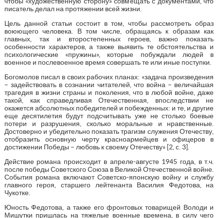
чтобы «художественную сторону» совмещать с документами, что
писатель делал на протяжении всей жизни.
Цель данной статьи состоит в том, чтобы рассмотреть образ
воюющего человека. В том числе, обращаясь к образам как
главных, так и второстепенных героев, важно показать
особенности характеров, а также выявить те обстоятельства и
психологические «пружины», которые побуждали людей в
военное и послевоенное время совершать те или иные поступки.
Богомолов писал в своих рабочих планах: «задача произведения
– задействовать в сознании читателей, что война – величайшая
трагедия в жизни страны и поколения, что в любой войне, даже
такой, как справедливая Отечественная, впоследствии не
окажется абсолютных победителей и побежденных: и те, и другие
еще десятилетия будут подсчитывать уже не столько боевые
потери и разрушения, сколько моральные и нравственные.
Достоверно и убедительно показать трагизм служения Отечеству,
отобразить основную черту красноармейцев и офицеров в
достижении Победы – любовь к своему Отечеству» [2, c. 3].
Действие романа происходит в апреле-августе 1945 года, в т.ч.
после победы Советского Союза в Великой Отечественной войне.
События романа включают Советско-японскую войну и службу
главного героя, старшего лейтенанта Василия Федотова, на
Чукотке.
Юность Федотова, а также его фронтовых товарищей Володи и
Мишутки пришлась на тяжелые военные времена, в силу чего