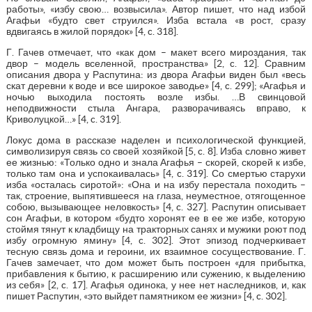
работы», «избу свою… возвысила». Автор пишет, что над избой
Агафьи «будто свет струился». Изба встала «в рост, сразу
вдвигаясь в жилой порядок» [4, c. 318].
Г. Гачев отмечает, что «как дом – макет всего мироздания, так
двор – модель вселенной, пространства» [2, c. 12]. Сравним
описания двора у Распутина: из двора Агафьи виден был «весь
скат деревни к воде и все широкое заводье» [4, c. 299]; «Агафья и
ночью выходила постоять возле избы. …В свинцовой
неподвижности стыла Ангара, разворачиваясь вправо, к
Криволуцкой…» [4, c. 319].
Локус дома в рассказе наделен и психологической функцией,
символизируя связь со своей хозяйкой [5, c. 8]. Изба словно живет
ее жизнью: «Только одно и знала Агафья – скорей, скорей к избе,
только там она и успокаивалась» [4, c. 319]. Со смертью старухи
изба «осталась сиротой»: «Она и на избу перестала походить –
так, строение, выпятившееся на глаза, неуместное, отягощенное
собою, вызывающее неловкость» [4, c. 327]. Распутин описывает
сон Агафьи, в котором «будто хоронят ее в ее же избе, которую
стоймя тянут к кладбищу на тракторных санях и мужики роют под
избу огромную ямину» [4, c. 302]. Этот эпизод подчеркивает
тесную связь дома и героини, их взаимное сосуществование. Г.
Гачев замечает, что дом может быть построен «для прибытка,
прибавления к бытию, к расширению или сужению, к выделению
из себя» [2, c. 17]. Агафья одинока, у нее нет наследников, и, как
пишет Распутин, «это выйдет памятником ее жизни» [4, c. 302].