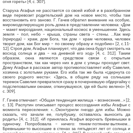
огня гореть» [4, c. 307].
Старуха Агафья не расстается со своей избой и в разобранном
виде перевозит родительский дом на новое место, чтобы там
восстановить его заново. Г. Гачев обратил внимание на особую,
миромоделирующую роль дома в представлении человека: «Дом
– макет мироздания, национальный космос в уменьшении. Здесь
земля – пол, небо – крыша, страны света – стены. …Как мир
(природа) – храм, дом Бога, так дом – храм человека, человек
творит дом, как Бог мир – по своему образу и подобию» [2, c.11-
12]. Строя дом, Агафья планирует, что два окна будут смотреть на
восход солнца и два – на дневной его ход» [4, c. 312]. Таким
образом, окна являются средством связи с открытым
пространством, так как через них в дом с улицы проходит свет.
Дому Агафьи в рассказе автор противопоставляет избу Савелия,
хозяина с золотыми руками. Его изба так же была «сдернута со
своего родного места»: «Здесь, в общем ряду на солнышке
теремок Савелия превратился сразу в почерневшую обдергайку с
подслеповатыми окнами, откинувшуюся, где ей было велено» [4,
c. 309].
Г. Гачев отмечает: «Общая тенденция жилища – вознесение…» [2,
c. 13]. Распутин описывает процесс воссоздания избы Агафьи с
момента переселения: «…Оконтурили гнездо для избы. Можно
сказать, что зачали ее, голубушку, оставалось выносить да
родить» [4, c. 312]. «И принялась Агафья ворочать бревнышки в
одиночку. Попробовала – ничего: тянем-потянем-вытянем…
Бревнышки-то высохшие в стенах за пятьдесят лет от солнца и