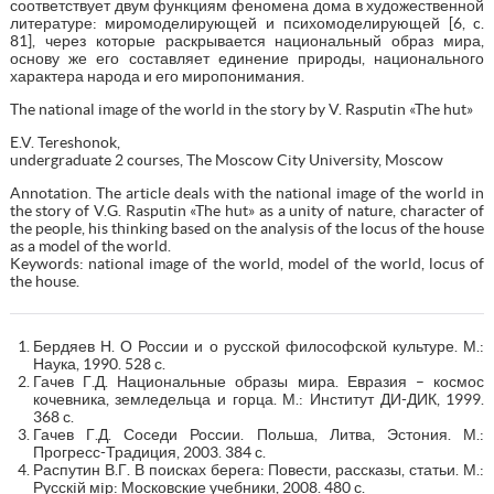
соответствует двум функциям феномена дома в художественной
литературе: миромоделирующей и психомоделирующей [6, c.
81], через которые раскрывается национальный образ мира,
основу же его составляет единение природы, национального
характера народа и его миропонимания.
The national image of the world in the story by V. Rasputin «The hut»
E.V. Tereshonok,
undergraduate 2 courses, The Moscow City University, Moscow
Annotation. The article deals with the national image of the world in
the story of V.G. Rasputin «The hut» as a unity of nature, character of
the people, his thinking based on the analysis of the locus of the house
as a model of the world.
Keywords: national image of the world, model of the world, locus of
the house.
Бердяев Н. О России и о русской философской культуре. М.:
Наука, 1990. 528 с.
Гачев Г.Д. Национальные образы мира. Евразия – космос
кочевника, земледельца и горца. М.: Институт ДИ-ДИК, 1999.
368 с.
Гачев Г.Д. Соседи России. Польша, Литва, Эстония. М.:
Прогресс-Традиция, 2003. 384 с.
Распутин В.Г. В поисках берега: Повести, рассказы, статьи. М.:
Русскiй мiр: Московские учебники, 2008. 480 с.