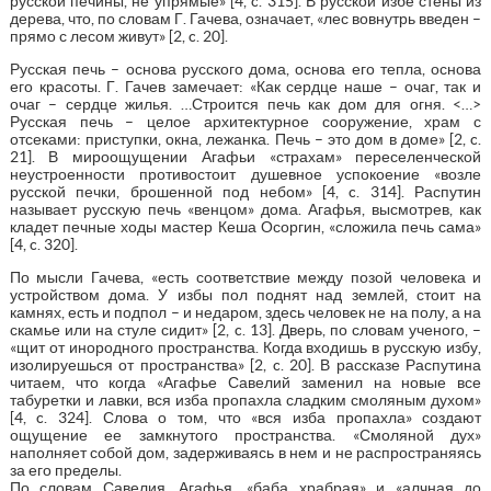
русской печины, не упрямые» [4, c. 315]. В русской избе стены из
дерева, что, по словам Г. Гачева, означает, «лес вовнутрь введен –
прямо с лесом живут» [2, c. 20].
Русская печь – основа русского дома, основа его тепла, основа
его красоты. Г. Гачев замечает: «Как сердце наше – очаг, так и
очаг – сердце жилья. …Строится печь как дом для огня. <…>
Русская печь – целое архитектурное сооружение, храм с
отсеками: приступки, окна, лежанка. Печь – это дом в доме» [2, c.
21]. В мироощущении Агафьи «страхам» переселенческой
неустроенности противостоит душевное успокоение «возле
русской печки, брошенной под небом» [4, c. 314]. Распутин
называет русскую печь «венцом» дома. Агафья, высмотрев, как
кладет печные ходы мастер Кеша Осоргин, «сложила печь сама»
[4, c. 320].
По мысли Гачева, «есть соответствие между позой человека и
устройством дома. У избы пол поднят над землей, стоит на
камнях, есть и подпол – и недаром, здесь человек не на полу, а на
скамье или на стуле сидит» [2, c. 13]. Дверь, по словам ученого, –
«щит от инородного пространства. Когда входишь в русскую избу,
изолируешься от пространства» [2, c. 20]. В рассказе Распутина
читаем, что когда «Агафье Савелий заменил на новые все
табуретки и лавки, вся изба пропахла сладким смоляным духом»
[4, c. 324]. Слова о том, что «вся изба пропахла» создают
ощущение ее замкнутого пространства. «Смоляной дух»
наполняет собой дом, задерживаясь в нем и не распространяясь
за его пределы.
По словам Савелия, Агафья, «баба храбрая» и «алчная до