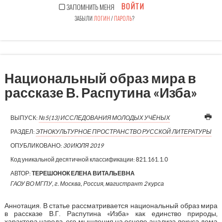
ВОЙТИ
ЗАПОМНИТЬ МЕНЯ
ЗАБЫЛИ
ЛОГИН
/
ПАРОЛЬ
?
Национальный образ мира в
рассказе В. Распутина «Изба»
ВЫПУСК:
№5(13) ИССЛЕДОВАНИЯ МОЛОДЫХ УЧЁНЫХ
РАЗДЕЛ:
ЭТНОКУЛЬТУРНОЕ ПРОСТРАНСТВО РУССКОЙ ЛИТЕРАТУРЫ
ОПУБЛИКОВАНО:
30 ИЮЛЯ 2019
Код уникальной десятичной классификации:
821.161.1.0
АВТОР:
ТЕРЕШОНОК ЕЛЕНА ВИТАЛЬЕВНА
ГАОУ ВО МГПУ, г. Москва, Россия, магистрант 2 курса
Аннотация. В статье рассматривается национальный образ мира
в рассказе В.Г. Распутина «Изба» как единство природы,
характера народа, его мышления на основе анализа локуса дома