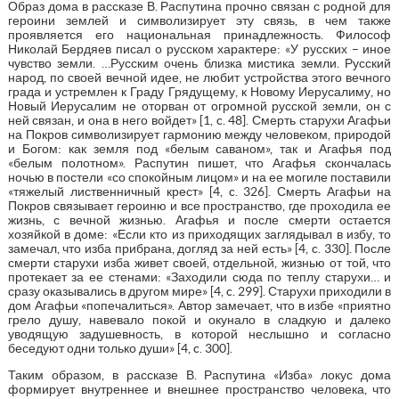
Образ дома в рассказе В. Распутина прочно связан с родной для
героини землей и символизирует эту связь, в чем также
проявляется его национальная принадлежность. Философ
Николай Бердяев писал о русском характере: «У русских – иное
чувство земли. …Русским очень близка мистика земли. Русский
народ, по своей вечной идее, не любит устройства этого вечного
града и устремлен к Граду Грядущему, к Новому Иерусалиму, но
Новый Иерусалим не оторван от огромной русской земли, он с
ней связан, и она в него войдет» [1, c. 48]. Смерть старухи Агафьи
на Покров символизирует гармонию между человеком, природой
и Богом: как земля под «белым саваном», так и Агафья под
«белым полотном». Распутин пишет, что Агафья скончалась
ночью в постели «со спокойным лицом» и на ее могиле поставили
«тяжелый лиственничный крест» [4, c. 326]. Смерть Агафьи на
Покров связывает героиню и все пространство, где проходила ее
жизнь, с вечной жизнью. Агафья и после смерти остается
хозяйкой в доме: «Если кто из приходящих заглядывал в избу, то
замечал, что изба прибрана, догляд за ней есть» [4, c. 330]. После
смерти старухи изба живет своей, отдельной, жизнью от той, что
протекает за ее стенами: «Заходили сюда по теплу старухи… и
сразу оказывались в другом мире» [4, c. 299]. Старухи приходили в
дом Агафьи «попечалиться». Автор замечает, что в избе «приятно
грело душу, навевало покой и окунало в сладкую и далеко
уводящую задушевность, в которой неслышно и согласно
беседуют одни только души» [4, c. 300].
Таким образом, в рассказе В. Распутина «Изба» локус дома
формирует внутреннее и внешнее пространство человека, что