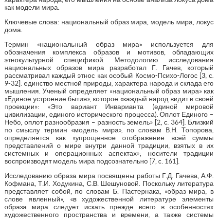
как модели мира.
Ключевые слова: национальный образ мира, модель мира, локус
дома.
Термин «национальный образ мира» используется для
обозначения комплекса образов и мотивов, обладающих
этнокультурной спецификой. Методологию исследования
национальных образов мира разработал Г. Гачев, который
рассматривал каждый этнос как особый Космо-Психо-Логос [3, с.
9-32]: единство местной природы, характера народа и склада его
мышления. Ученый определяет «национальный образ мира» как
«Единое устроение бытия», которое «каждый народ видит в своей
проекции»: «Это вариант Инварианта (единой мировой
цивилизации, единого исторического процесса). Оплот Единого –
Небо, оплот разнообразия – разность земель» [2, с. 364]. Близкий
по смыслу термин «модель мира», по словам В.Н. Топорова,
определяется как «упрощенное отображение всей суммы
представлений о мире внутри данной традиции, взятых в их
системных и операционных аспектах»; носители традиции
воспроизводят модель мира подсознательно [7, c. 161].
Исследованию образа мира посвящены работы Г.Д. Гачева, А.Ф.
Кофмана, Т.И. Ходукина, С.В. Шешуновой. Поскольку литература
представляет собой, по словам Б. Пастернака, «образ мира, в
слове явленный», «в художественной литературе элементы
образа мира следует искать прежде всего в особенностях
художественного пространства и времени, а также системы