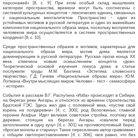
персонажей» [8, c. 9]. При этом особый склад мышления,
категории пространства, времени могут быть соотнесены с
системой культурных концептов – лексических единиц, связанных
с национальным менталитетом. Пространство – один из
устойчивых мотивов в русской литературе и один из важнейших
компонентов национального образа мира, поскольку восприятие
человеком мира осуществляется в системе пространственных
координат [8, c. 10].
Среди пространственных образов и мотивов, характерных для
национального образа мира, мотив дома является
доминирующим в русской литературе. Русская проза конца ХХ
века отмечена новым осмыслением концепта «дом».
Теоретической основой изучения локуса дома в статье
послужили труды М.М. Бахтина «Эстетика словесного
творчества», Г.Д. Гачева «Национальные образы мира», Ю.М.
Лотмана «Внутри мыслящих миров. Человек – тест – семиосфера
– история».
События в рассказе В.Г. Распутина «Изба» происходят в Сибири,
на берегах реки Ангары, и относятся ко времени строительства
Братской ГЭС. Здесь жил два с половиной века, «пустив свой
корень на полдеревни» [4, c. 300], род Вологжиных, главной
героини Агафьи. Идет великая советская стройка, поэтому все
деревни, стоящие на берегах Ангары, «свалили перед
затоплением в одну кучу» [4, c. 301] на противоположный берег,
«бросая могилы и старину». Такое переселение автор сравнивает
с «общим светопреставлением» [4, c. 306], «все равно, что без