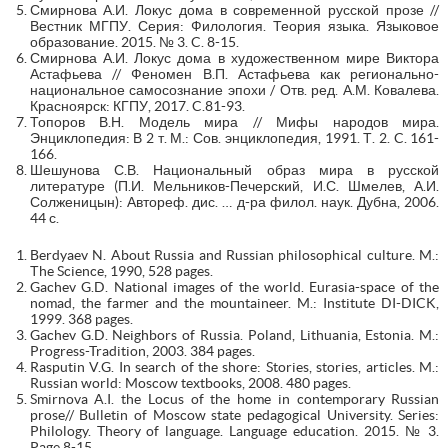
Смирнова А.И. Локус дома в современной русской прозе //
Вестник МГПУ. Серия: Филология. Теория языка. Языковое
образование. 2015. № 3. C. 8-15.
Смирнова А.И. Локус дома в художественном мире Виктора
Астафьева // Феномен В.П. Астафьева как регионально-
национальное самосознание эпохи / Отв. ред. А.М. Ковалева.
Красноярск: КГПУ, 2017. C.81-93.
Топоров В.Н. Модель мира // Мифы народов мира.
Энциклопедия: В 2 т. М.: Сов. энциклопедия, 1991. Т. 2. C. 161-
166.
Шешунова С.В. Национальный образ мира в русской
литературе (П.И. Мельников-Печерский, И.С. Шмелев, А.И.
Солженицын): Автореф. дис. … д-ра филол. наук. Дубна, 2006.
44 с.
Berdyaev N. About Russia and Russian philosophical culture. M.:
Тhe Science, 1990, 528 pages.
Gachev G.D. National images of the world. Eurasia-space of the
nomad, the farmer and the mountaineer. M.: Institute DI-DICK,
1999. 368 pages.
Gachev G.D. Neighbors of Russia. Poland, Lithuania, Estonia. M.:
Progress-Tradition, 2003. 384 pages.
Rasputin V.G. In search of the shore: Stories, stories, articles. M.:
Russian world: Moscow textbooks, 2008. 480 pages.
Smirnova A.I. the Locus of the home in contemporary Russian
prose// Bulletin of Moscow state pedagogical University. Series:
Philology. Theory of language. Language education. 2015. № 3.
Page 8-15.