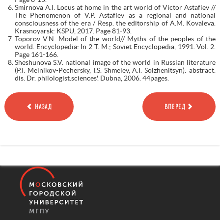
Smirnova A.I. Locus at home in the art world of Victor Astafiev //
The Phenomenon of V.P. Astafiev as a regional and national
consciousness of the era / Resp. the editorship of A.M. Kovaleva.
Krasnoyarsk: KSPU, 2017. Page 81-93.
Toporov V.N. Model of the world// Myths of the peoples of the
world. Encyclopedia: In 2 T. M.; Soviet Encyclopedia, 1991. Vol. 2.
Page 161-166.
Sheshunova S.V. national image of the world in Russian literature
(P.I. Melnikov-Pechersky, I.S. Shmelev, A.I. Solzhenitsyn): abstract.
dis. Dr. philologist.sciences'. Dubna, 2006. 44pages.
НАЗАД
ВПЕРЕД