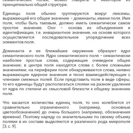
принципиально общей структуре.
Единицы поля обычно группируются вокруг лексемы,
выражающей его общее значение – доминанты, имени поля. Имя
поля, чтобы быть таковым, должно иметь семантически самое
простое значение. Оно – основа их объединения и
идентификации, т.е. инвариантное значение, на основе которого
осуществляется последовательное упорядочение всех
элементов поля.
Доминанта и ее ближайшее окружение образуют ядро
семантического поля. Ядро семантического поля – семантически
наиболее простые слова, содержащие очевидное общее
значение; в центре поля находятся слова с более сложными
значениями; на периферии поля обнаруживаются слова, неявно
выражающие ядерное значение и тесно взаимодействующие с
членами смежных полей. Если представить поле в виде сферы,
то его единицы будут располагаться слоями на разном удалении
от ядра по степени их смысловой близости к общему значению
поля.
Что касается количества единиц поля, то оно колеблется от
сравнительно ограниченного (например, основные
цветообозначения) до очень большого (например, обозначения
времени). Поэтому наряду со значительными по своему объему
полями в их составе выделяются и различного рода микрополя
[3, с. 9].