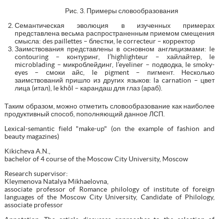
Рис. 3. Примеры словообразования
Семантическая эволюция в изученных примерах
представлена весьма распространенным приемом смещения
смысла: des paillettes – блестки, le correcteur – корректор
Заимствования представлены в основном англицизмами: le
contouring – контуринг, l’highlighteur – хайлайтер, le
microblading – микроблейдинг, l’eyeliner – подводка, le smoky-
eyes – смоки айс, le pigment – пигмент. Несколько
заимствований пришло из других языков: la carnation – цвет
лица (итал), le khôl – карандаш для глаз (араб).
Таким образом, можно отметить словообразование как наиболее
продуктивный способ, пополняющий данное ЛСП.
Lexical-semantic field "make-up" (on the example of fashion and
beauty magazines)
Kikicheva A.N.,
bachelor of 4 course of the Moscow City University, Moscow
Research supervisor:
Kleymenova Natalya Mikhaelovna,
associate professor of Romance philology of institute of foreign
languages of the Moscow City University, Candidate of Philology,
associate professor