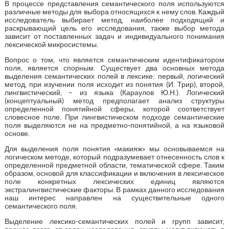
В процессе представления семантического поля используются
различные методы для выбора относящихся к нему слов. Каждый
исследователь выбирает метод, наиболее подходящий и
раскрывающий цель его исследования, также выбор метода
зависит от поставленных задач и индивидуального понимания
лексической микросистемы.
Вопрос о том, что является семантическим идентификатором
поля, является спорным. Существует два основных метода
выделения семантических полей в лексике: первый, логический
метод, при изучении поля исходит из понятия (И. Трир), второй,
лингвистический, – из языка (Караулов Ю.Н.). Логический
(концептуальный) метод предполагает анализ структуры
определенной понятийной сферы, которой соответствует
словесное поле. При лингвистическом подходе семантические
поля выделяются не на предметно-понятийной, а на языковой
основе.
Для выделения поля понятия «макияж» мы основываемся на
логическом методе, который подразумевает отнесенность слов к
определенной предметной области, тематической сфере. Таким
образом, основой для классификации и включения в лексическое
поле конкретных лексических единиц являются
экстралингвистические факторы. В рамках данного исследования
наш интерес направлен на существительные одного
семантического поля.
Выделение лексико-семантических полей и групп зависит,