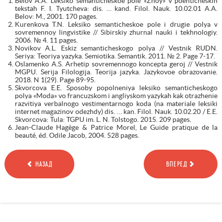
Belov A.A. Leksiko semanticheskoe pole «Znoy» v poehticheskih
tekstah F. I. Tyutcheva: dis. … kand. Filol. Nauk. 10.02.01 A.A.
Belov: M., 2001. 170 pages.
Kurenkova T.N. Leksiko semanticheskoe pole i drugie polya v
sovremennoy lingvistike // Sibirskiy zhurnal nauki i tekhnologiy.
2006. № 4. 11 pages.
Novikov A.L. Eskiz semanticheskogo polya // Vestnik RUDN.
Seriya: Teoriya yazyka. Semiotika. Semantik. 2011. № 2. Page 7-17.
Oslamenko A.S. Arhetip sovremennogo koncepta geroj // Vestnik
MGPU. Serija Filologija. Teorija jazyka. Jazykovoe obrazovanie.
2018. N 1(29). Page 89-95.
Skvorcova E.E. Sposoby popolneniya leksiko semanticheskogo
polya «Moda» vo francuzskom i angliyskom yazykah kak otrazhenie
razvitiya verbalnogo vestimentarnogo koda (na materiale leksiki
internet magazinov odezhdy) dis. … kan. Filol. Nauk. 10.02.20 / E.E.
Skvorcova: Tula: TGPU im. L. N. Tolstogo. 2015. 209 pages.
Jean-Claude Hagège & ‎Patrice Morel, Le Guide pratique de la
beauté, éd. Odile Jacob, 2004. 528 pages.
НАЗАД
ВПЕРЕД