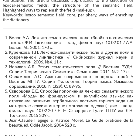
Annotation. The article discusses approaches to the selection of
lexical-semantic fields, the structure of the semantic field.
Highlighted ways to replenish the field «makeup».
Keywords: lexico-semantic field, core, periphery, ways of enriching
the dictionary.
Белов А.А. Лексико-семантическое поле «Зной» в поэтических
текстах Ф.И. Тютчева: дис. ... канд. филол. наук. 10.02.01 / А.А.
Белов: М.: 2001. 170 с.
Куренкова Т.Н. Лексико-семантическое поле и другие поля в
современной лингвистике // Сибирский журнал науки и
технологий. 2006. №4. 11 с.
Новиков А.Л. Эскиз семантического поля // Вестник РУДН.
Серия: Теория языка. Семиотика. Семантика. 2011. №2. 17 с.
Осламенко А.С. Архетип современного концепта герой //
Вестник МГПУ. Серия Филология. Теория языка. Языковое
образование. 2018. N 1(29). С. 89-95.
Скворцова Е.Е. Способы пополнения лексико-семантического
поля «Мода» во французском и английском языках как
отражение развития вербального вестиментарного кода (на
материале лексики интернет-магазинов одежды): дис. … канд.
филол. наук. 10.02.20 / Е. Е. Скворцова: Тула: ТГПУ им. Л.Н.
Толстого. 2015 209 с.
Jean-Claude Hagège & ‎Patrice Morel, Le Guide pratique de la
beauté, éd. Odile Jacob, 2004 528 с.