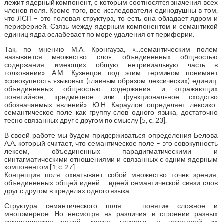
лежит ядерный компонент, с которым соотносятся значения всех
членов поля. Кроме того, все исследователи единодушны в том,
что ЛСП – это полевая структура, то есть она обладает ядром и
периферией. Связь между ядерным компонентом и семантикой
единиц ядра ослабевает по море удаления от периферии.
Так, по мнению М.А. Кронгауза, «…семантическим полем
называется множество слов, объединенных общностью
содержания, имеющих общую нетривиальную часть в
толковании». А.М. Кузнецов под этим термином понимает
«совокупность языковых (главным образом лексических) единиц,
объединенных общностью содержания и отражающих
понятийное, предметное или функциональное сходство
обозначаемых явлений». Ю.Н. Караулов определяет лексико-
семантическое поле как группу слов одного языка, достаточно
тесно связанных друг с другом по смыслу [5, с. 23].
В своей работе мы будем придерживаться определения Белова
А.А. который считает, что семантическое поле – это совокупность
лексем, объединенных парадигматическими и
синтагматическими отношениями и связанных с одним ядерным
компонентом [1, с. 27].
Концепция поля охватывает собой множество точек зрения,
объединенных общей идеей – идеей семантической связи слов
друг с другом в пределах одного языка.
Структура семантического поля – понятие сложное и
многомерное. Но несмотря на различия в строении разных
семантических полей, можно говорить о некоторой их