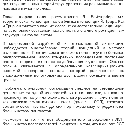
для создания новых теорий структурирования различных пластов
лексики и изучению слова.
Также теорию поля рассматривал Л. Вейсгербер, чья
теоретическая концепция полей близка к концепции Й. Трира. Как
и Трир, он считает значение слова не самостоятельной единицей,
не автономной составной частью поля, а его чисто реляционным
структурным компонентом.
В современной зарубежной и отечественной лингвистике
наблюдается многообразие теорий, концепций и методов
изучения поля. Понятие семантического поля получило большое
распространение, число конкретных исследований постоянно
растет, в теорию поля вносятся добавления и уточнения. Она все
больше связывается с определенной классификационной
системой словарного состава, который расчленяется на
упорядоченные по отношению друг к другу большие и малые
группы.
Проблема структурной организации лексики на сегодняшний
день является одной из сложнейших в лингвистике, так как по-
прежнему не получила окончательного решения. Такие понятия
как «лексико-семантическое поле» (далее – ЛСП), «лексико-
семантическая группа» до сих пор по-разному определяются
большинством лингвистов.
Несмотря на то, что нет общепринятого определения ЛСП,
большинство исследователей сходятся на том, что в основе ЛСП