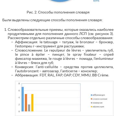
Рис. 2. Способы пополнения словаря
Были выделены следующие способы пополнения словаря:
Словообразовательные приемы, которые оказались наиболее
продуктивными для пополнения данного ЛСП (см. рисунок 3).
Рассмотрим отдельно различные способы словообразования:
Аффиксация: le tatouage – татуаж, le bronzeur – бронзер,
l’estompeu r–инструмент для растушевки;
Словосложение: Le repulpeur de lèvres – увеличитель губ,
le pince à épiler – пинцет, le spray fixateur – спрей
фиксатор макияжа, le rouge à lèvres – помада, l’enlumineur
à lèvres – блеск для губ;
Конверсия: l’anti-cellulite – средства против целлюлита,
l’autobronzant – автозагар, l’anticerne – консилер;
Аббревиация: FDT, RAL, FAP, OAP, CDY, MMU, BB Crème.