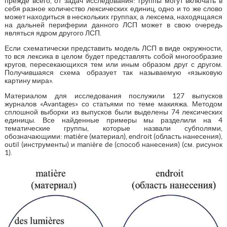
прежде всего, от задач исследования: группы могут включать в
себя разное количество лексических единиц, одно и то же слово
может находиться в нескольких группах, а лексема, находящаяся
на дальней периферии данного ЛСП может в свою очередь
являться ядром другого ЛСП.
Если схематически представить модель ЛСП в виде окружности,
то вся лексика в целом будет представлять собой многообразие
кругов, пересекающихся тем или иным образом друг с другом.
Получившаяся схема образует так называемую «языковую
картину мира».
Материалом для исследования послужили 127 выпусков
журналов «Avantages» со статьями по теме макияжа. Методом
сплошной выборки из выпусков были выделены 74 лексических
единицы. Все найденные примеры мы разделили на 4
тематические группы, которые назвали субполями,
обозначающими: matière (материал), endroit (область нанесения),
outil (инструменты) и manière de (способ нанесения) (см. рисунок
1).