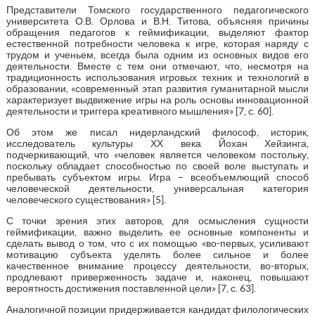
Представители Томского государственного педагогического
университета О.В. Орлова и В.Н. Титова, объясняя причины
обращения педагогов к геймификации, выделяют фактор
естественной потребности человека к игре, которая наряду с
трудом и ученьем, всегда была одним из основных видов его
деятельности. Вместе с тем они отмечают, что, несмотря на
традиционность использования игровых техник и технологий в
образовании, «современный этап развития гуманитарной мысли
характеризует выдвижение игры на роль основы инновационной
деятельности и триггера креативного мышления» [7, с. 60].
Об этом же писал нидерландский философ, историк,
исследователь культуры ХХ века Йохан Хейзинга,
подчеркивающий, что «человек является человеком постольку,
поскольку обладает способностью по своей воле выступать и
пребывать субъектом игры. Игра – всеобъемлющий способ
человеческой деятельности, универсальная категория
человеческого существования» [5].
С точки зрения этих авторов, для осмысления сущности
геймификации, важно выделить ее основные компоненты и
сделать вывод о том, что с их помощью «во-первых, усиливают
мотивацию субъекта уделять более сильное и более
качественное внимание процессу деятельности, во-вторых,
продлевают приверженность задаче и, наконец, повышают
вероятность достижения поставленной цели» [7, с. 63].
Аналогичной позиции придерживается кандидат филологических