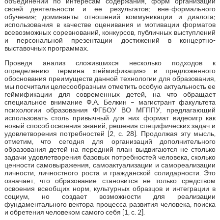
объединений по интересам содержания, форм организации
своей деятельности и ее результатов; вне-формального
обучения; доминанты отношений коммуникации и диалога;
использования в качестве оценивания и мотивации форматов
всевозможных соревнований, конкурсов, публичных выступлений
и персональной презентации достижений в концертно-
выставочных программах.
Проведя анализ сложившихся несколько подходов к
определению термина «геймификация» и предложенного
обоснования преимуществ данной технологии для образования,
мы посчитали целесообразным отметить особую актуальность ее
геймификации для современных детей, на что обращает
специальное внимание Ф.А. Белкин – магистрант факультета
психологии образования ФГБОУ ВО МГППУ, предлагающий
использовать столь привычный для них формат видеоигр как
новый способ освоения знаний, решения специфических задач и
удовлетворения потребностей [2, с. 28]. Продолжая эту мысль,
отметим, что сегодня для организаций дополнительного
образования детей на передний план выдвигаются не столько
задачи удовлетворения базовых потребностей человека, сколько
ценности самовыражения, самоактуализации и самореализации
личности, личностного роста и гражданской солидарности. Это
означает, что образование становится не только средством
освоения всеобщих норм, культурных образцов и интеграции в
социум, но создает возможности для реализации
фундаментального вектора процесса развития человека, поиска
и обретения человеком самого себя [1, с. 2].