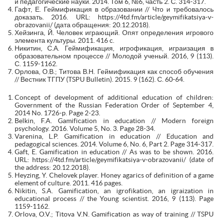
и педагогические науки. 2014. Том 6, №6, часть 2. С. 314-317.
Гафт, Е. Геймификация в образовании // Что и требовалось
доказать. 2016. URL: https://4td.fm/article/geymifikatsiya-v-
obrazovanii/ (дата обращения: 20.12.2018).
Хейзинга, Й. Человек играющий. Опят определения игрового
элемента культуры. 2011. 416 c.
Никитин, С.А. Геймификация, игрофикация, играизация в
образовательном процессе // Молодой ученый. 2016, 9 (113).
С. 1159-1162.
Орлова, О.В.; Титова В.Н. Геймификация как способ обучения
// Вестник ТГПУ (TSPU Bulletin). 2015. 9 (162). С. 60-64.
Concept of development of additional education of children:
Government of the Russian Federation Order of September 4,
2014 No. 1726-p. Page 2-23.
Belkin, F.A. Gamification in education // Modern foreign
psychology. 2016. Volume 5, No. 3. Page 28-34.
Varenina, L.P. Gamification in education // Education and
pedagogical sciences. 2014. Volume 6, No. 6, Part 2. Page 314-317.
Gaft, E. Gamification in education // As was to be shown. 2016.
URL: https://4td.fm/article/geymifikatsiya-v-obrazovanii/ (date of
the address: 20.12.2018).
Heyzing, Y. Chelovek player. Honey agarics of definition of a game
element of culture. 2011. 416 pages.
Nikitin, S.A. Gamification, an igrofikation, an igraization in
educational process // the Young scientist. 2016, 9 (113). Page
1159-1162.
Orlova, O.V.; Titova V.N. Gamification as way of training // TSPU