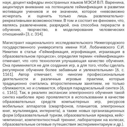
наук, доцент кафедры иностранных языков МЭСИ В.П. Варенина,
акцентируя внимание на потенциале геймификация в развитии
мотивации учеников и ее значении, которое «невозможно
исчерпать и оценить только лишь развлекательно-
рекреативными возможностями. В том и состоит ее феномен, что,
являясь развлечением, разрядкой, она способна перерасти в
обучение, творчество, в моделирование человеческих
отношений» [3, с. 314].
Магистрант национального исследовательского Нижегородского
государственного университета имени Н.И. Лобачевского С.И.
Никитин в статье «Геймификация, игрофикация, играизация в
образовательном процессе», определяя термин «геймификация»
отмечает, что «это технология улучшающая качество обучения.
Она применяется не для создания игр, а для того, чтобы сделать
регулярное обучение более забавным и увлекательным» [6, с.
1161]. Автор отмечает, что «многие профессиональные
деятельности и различные игровые практики, которые
традиционно считались второстепенным занятием, не только
сближаются, но и сливаются, образуя парадоксальный синтез» [6,
с. 1161]. Так, в реалиях экспансии электронного обучения такой
синтез наиболее ярко проявляется в использовании в качестве
образовательных средств компьютерных игр, ресурсов
мобильных аппаратов (смартфонов, планшетов, электронных
книг, мультимедиа, интернета), а также новых организационных
форм (образовательный туризм, образовательная ярмарка, кейс-
чемпионат, компетентностный тренинг, лаборатории на колесах,
образовательные сетевые путешествия экспериментариум и др.).