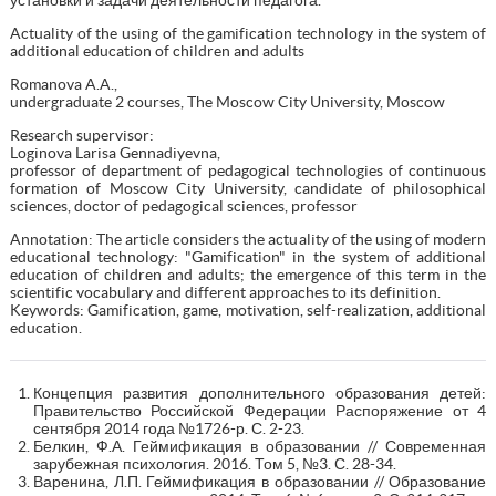
Actuality of the using of the gamification technology in the system of
additional education of children and adults
Romanova A.A.,
undergraduate 2 courses, The Moscow City University, Moscow
Research supervisor:
Loginova Larisa Gennadiyevna,
professor of department of pedagogical technologies of continuous
formation of Moscow City University, candidate of philosophical
sciences, doctor of pedagogical sciences, professor
Annotation: The article considers the actuality of the using of modern
educational technology: "Gamification" in the system of additional
education of children and adults; the emergence of this term in the
scientific vocabulary and different approaches to its definition.
Keywords: Gamification, game, motivation, self-realization, additional
education.
Концепция развития дополнительного образования детей:
Правительство Российской Федерации Распоряжение от 4
сентября 2014 года №1726-р. С. 2-23.
Белкин, Ф.А. Геймификация в образовании // Современная
зарубежная психология. 2016. Том 5, №3. С. 28-34.
Варенина, Л.П. Геймификация в образовании // Образование