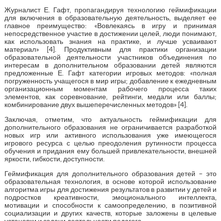
Журналист Е. Гафт, пропагандируя технологию геймификации
для включения в образовательную деятельность, выделяет ее
главное преимущество: «Вовлекаясь в игру и принимая
непосредственное участие в достижении целей, люди понимают,
как использовать знания на практике, и лучше усваивают
материал» [4]. Продуктивным для практики организации
образовательной деятельности участников объединения по
интересам в дополнительном образовании детей являются
предложенные Е. Гафт категории игровых методов: «полная
погруженность учащегося в мир игры; добавление к ежедневным
организационным моментам рабочего процесса таких
элементов, как соревнование, рейтинги, медали или баллы;
комбинирование двух вышеперечисленных методов» [4].
Заключая, отметим, что актуальность геймификации для
дополнительного образования не ограничивается разработкой
новых игр или активного использования уже имеющегося
игрового ресурса с целью преодоления рутинности процесса
обучения и придания ему большей привлекательности, внешней
яркости, гибкости, доступности.
Геймификация для дополнительного образования детей – это
образовательная технология, в основе которой использование
алгоритма игры для достижения результатов в развитии у детей и
подростков креативности, эмоционального интеллекта,
мотивации и способности к самоопределению, в позитивной
социализации и других качеств, которые заложены в целевые
установки и задачи деятельности педагога.