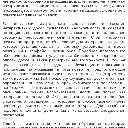
наглядности, особенно в младшем возрасте, позволяет ученикам
воспринимать, запоминать и использовать полученную
информацию, а возможность интеракции надежно закрепит ее в
памяти младших школьников.
Для повышения актуальности использования и развития
интерактивных досок существует необходимость в создании
потенциально нового контента, не зависящего от использования
сторонних ресурсов или сети Интернет. Стоит упомянуть
различное программное обеспечение для интерактивных досок,
которое устанавливается в систему устройства и имеет
различный интерфейс и функционал. Подобное программное
обеспечение призвано улучшать стабильность и корректность
работы доски, а также расширить его возможности. С той же
целью разрабатываются отдельные обучающие интерактивные
программы, загружаемые в компьютер и предполагающие
использование исключительно в рамках смарт-доски (о примерах
таких программ см. [2]). Поскольку функционал доски ограничен
определенными рамками, а урок лимитирован по времени,
необходима оптимизация использования программ и
расширение границ использования доски не только как
интерактивно-наглядной ИКТ, но и как электронного пособия
справочного характера, к которому в любое время может
прибегнуть учитель, не отнимая время от урока. Для разработки
подобного контента должна быть использована специальная
платформа.
Одной из таких платформ является обучающая платформа
iSpring. Компания iSpring появилась в 2001 году в качестве