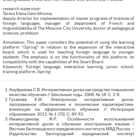
research supervisor:
Tareva Elena Genrikhovna,
deputy director for implementation of master programs of Institute of
foreign languages, manager of department of French and
lingvodidaktika of The Moscow City University, doctor of pedagogical
sciences, professor
Annotation. This paper considers the potential of using the learning
platform "iSpring" in relation to the expansion of the interactive
board, which is used for teaching foreign language to younger
students. The emphasis is on the functionality of the platform, its
compatibility with the capabilities of the Smart Board.
Keywords: Foreign language, interactive learning, junior school,
training platform, iSpring
Ануфриева С.В. Интерактивная доска как средство повышения
качества обучения // Школьные годы. 2008. № 18. С. 2-8.
Гусакова Е.М. Электронная интерактивная доска:
программное обеспечение и технические характеристики,
влияющие на эффективность обучения // Интеграция
образования. 2013. № 1 (70). С. 89-93.
Имамутдинова Ф.Р. Особенности использования
интерактивной доски в обучении иностранным языкам /
Вестник Белгородского юридического института МВД России. –
Издательство: Белгородский юридический институт