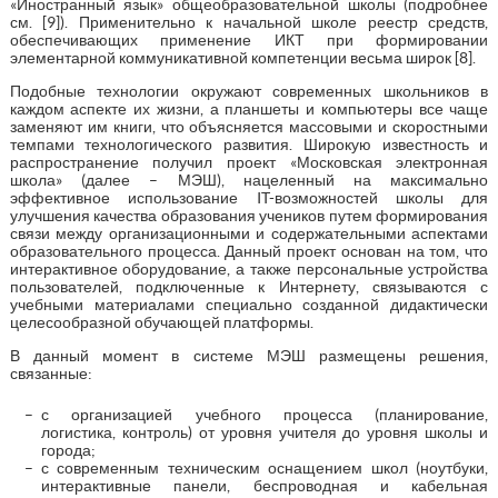
«Иностранный язык» общеобразовательной школы (подробнее
см. [9]). Применительно к начальной школе реестр средств,
обеспечивающих применение ИКТ при формировании
элементарной коммуникативной компетенции весьма широк [8].
Подобные технологии окружают современных школьников в
каждом аспекте их жизни, а планшеты и компьютеры все чаще
заменяют им книги, что объясняется массовыми и скоростными
темпами технологического развития. Широкую известность и
распространение получил проект «Московская электронная
школа» (далее – МЭШ), нацеленный на максимально
эффективное использование IT-возможностей школы для
улучшения качества образования учеников путем формирования
связи между организационными и содержательными аспектами
образовательного процесса. Данный проект основан на том, что
интерактивное оборудование, а также персональные устройства
пользователей, подключенные к Интернету, связываются с
учебными материалами специально созданной дидактически
целесообразной обучающей платформы.
В данный момент в системе МЭШ размещены решения,
связанные:
с организацией учебного процесса (планирование,
логистика, контроль) от уровня учителя до уровня школы и
города;
с современным техническим оснащением школ (ноутбуки,
интерактивные панели, беспроводная и кабельная