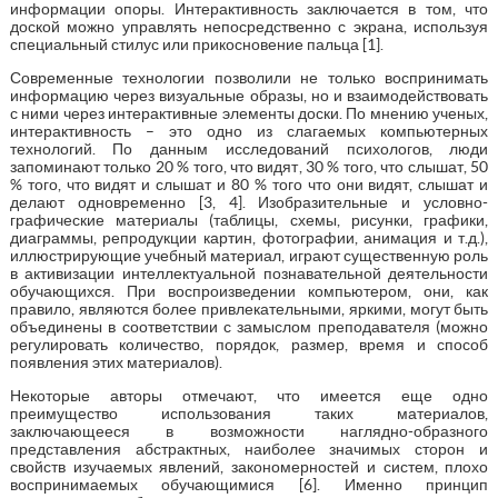
информации опоры. Интерактивность заключается в том, что
доской можно управлять непосредственно с экрана, используя
специальный стилус или прикосновение пальца [1].
Современные технологии позволили не только воспринимать
информацию через визуальные образы, но и взаимодействовать
с ними через интерактивные элементы доски. По мнению ученых,
интерактивность – это одно из слагаемых компьютерных
технологий. По данным исследований психологов, люди
запоминают только 20 % того, что видят, 30 % того, что слышат, 50
% того, что видят и слышат и 80 % того что они видят, слышат и
делают одновременно [3, 4]. Изобразительные и условно-
графические материалы (таблицы, схемы, рисунки, графики,
диаграммы, репродукции картин, фотографии, анимация и т.д.),
иллюстрирующие учебный материал, играют существенную роль
в активизации интеллектуальной познавательной деятельности
обучающихся. При воспроизведении компьютером, они, как
правило, являются более привлекательными, яркими, могут быть
объединены в соответствии с замыслом преподавателя (можно
регулировать количество, порядок, размер, время и способ
появления этих материалов).
Некоторые авторы отмечают, что имеется еще одно
преимущество использования таких материалов,
заключающееся в возможности наглядно-образного
представления абстрактных, наиболее значимых сторон и
свойств изучаемых явлений, закономерностей и систем, плохо
воспринимаемых обучающимися [6]. Именно принцип