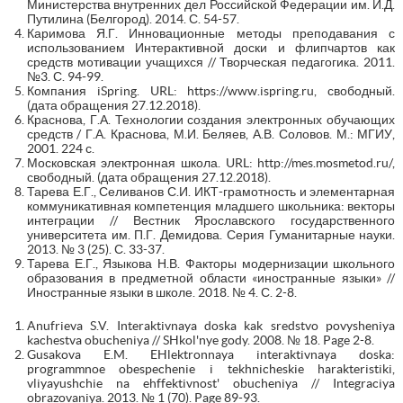
Министерства внутренних дел Российской Федерации им. И.Д.
Путилина (Белгород). 2014. С. 54-57.
Каримова Я.Г. Инновационные методы преподавания с
использованием Интерактивной доски и флипчартов как
средств мотивации учащихся // Творческая педагогика. 2011.
№3. С. 94-99.
Компания iSpring. URL: https://www.ispring.ru, свободный.
(дата обращения 27.12.2018).
Краснова, Г.А. Технологии создания электронных обучающих
средств / Г.А. Краснова, М.И. Беляев, А.В. Соловов. М.: МГИУ,
2001. 224 с.
Московская электронная школа. URL: http://mes.mosmetod.ru/,
свободный. (дата обращения 27.12.2018).
Тарева Е.Г., Селиванов С.И. ИКТ-грамотность и элементарная
коммуникативная компетенция младшего школьника: векторы
интеграции // Вестник Ярославского государственного
университета им. П.Г. Демидова. Серия Гуманитарные науки.
2013. № 3 (25). С. 33-37.
Тарева Е.Г., Языкова Н.В. Факторы модернизации школьного
образования в предметной области «иностранные языки» //
Иностранные языки в школе. 2018. № 4. С. 2-8.
Anufrieva S.V. Interaktivnaya doska kak sredstvo povysheniya
kachestva obucheniya // SHkol'nye gody. 2008. № 18. Page 2-8.
Gusakova E.M. EHlektronnaya interaktivnaya doska:
programmnoe obespechenie i tekhnicheskie harakteristiki,
vliyayushchie na ehffektivnost' obucheniya // Integraciya
obrazovaniya. 2013. № 1 (70). Page 89-93.