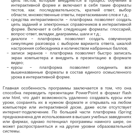
цепь тестов, которые внедряются в процесс обучения в
интерактивной форме и включают в себя такие форматы
тестов, как: последовательность, краткий ответ, выбор
области, множественные ответы, перетаскивание слов и т.д.;
средства интерактивности – платформа позволяет создать
цепь заданий и электронных справочников в интерактивной
форме. Включает в себя следующие форматы: глоссарий,
вопрос-ответ, вкладки, диаграммы, шаги и т.д.;
диалоги – платформа позволяет создать озвученную
симуляцию разговора с выбором варианта ответа, шкалой
настроения собеседника и количеством набранных баллов;
записи экранов – платформа позволяет быстро записать
экран компьютера и внедрить в презентацию в формате
видео;
курсы – платформа позволяет соединить все
вышеназванные форматы в состав единого осмысленного
урока в интерактивной форме.
Главная особенность программы заключается в том, что она
способна переводить презентации PowerPoint в формат flash
или html, что даёт возможность удаленно создавать курсы или
уроки, сохранять их в нужном формате и открывать на любом
компьютере или интерактивной доске, даже если отсутствует
интернет-подключение. По большей части платформа iSpring
предназначена для использования в высших учебных заведениях
или фирмах, однако потенциал программы намного шире, он
может распространяться и на другие уровни образовательной
системы.