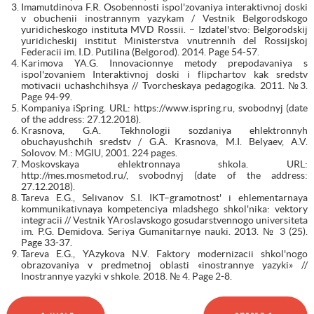
Imamutdinova F.R. Osobennosti ispol'zovaniya interaktivnoj doski
v obuchenii inostrannym yazykam / Vestnik Belgorodskogo
yuridicheskogo instituta MVD Rossii. – Izdatel'stvo: Belgorodskij
yuridicheskij institut Ministerstva vnutrennih del Rossijskoj
Federacii im. I.D. Putilina (Belgorod). 2014. Page 54-57.
Karimova YA.G. Innovacionnye metody prepodavaniya s
ispol'zovaniem Interaktivnoj doski i flipchartov kak sredstv
motivacii uchashchihsya // Tvorcheskaya pedagogika. 2011. №3.
Page 94-99.
Kompaniya iSpring. URL: https://www.ispring.ru, svobodnyj (date
of the address: 27.12.2018).
Krasnova, G.A. Tekhnologii sozdaniya ehlektronnyh
obuchayushchih sredstv / G.A. Krasnova, M.I. Belyaev, A.V.
Solovov. M.: MGIU, 2001. 224 pages.
Moskovskaya ehlektronnaya shkola. URL:
http://mes.mosmetod.ru/, svobodnyj (date of the address:
27.12.2018).
Tareva E.G., Selivanov S.I. IKT–gramotnost' i ehlementarnaya
kommunikativnaya kompetenciya mladshego shkol'nika: vektory
integracii // Vestnik YAroslavskogo gosudarstvennogo universiteta
im. P.G. Demidova. Seriya Gumanitarnye nauki. 2013. № 3 (25).
Page 33-37.
Tareva E.G., YAzykova N.V. Faktory modernizacii shkol'nogo
obrazovaniya v predmetnoj oblasti «inostrannye yazyki» //
Inostrannye yazyki v shkole. 2018. № 4. Page 2-8.