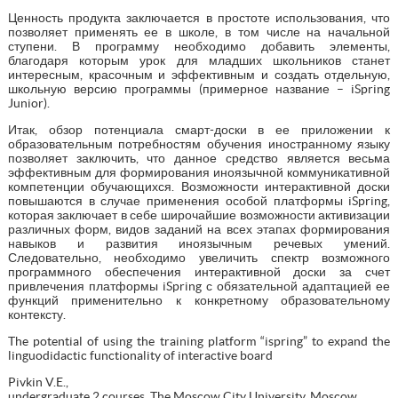
Ценность продукта заключается в простоте использования, что
позволяет применять ее в школе, в том числе на начальной
ступени. В программу необходимо добавить элементы,
благодаря которым урок для младших школьников станет
интересным, красочным и эффективным и создать отдельную,
школьную версию программы (примерное название – iSpring
Junior).
Итак, обзор потенциала смарт-доски в ее приложении к
образовательным потребностям обучения иностранному языку
позволяет заключить, что данное средство является весьма
эффективным для формирования иноязычной коммуникативной
компетенции обучающихся. Возможности интерактивной доски
повышаются в случае применения особой платформы iSpring,
которая заключает в себе широчайшие возможности активизации
различных форм, видов заданий на всех этапах формирования
навыков и развития иноязычным речевых умений.
Следовательно, необходимо увеличить спектр возможного
программного обеспечения интерактивной доски за счет
привлечения платформы iSpring с обязательной адаптацией ее
функций применительно к конкретному образовательному
контексту.
The potential of using the training platform “ispring” to expand the
linguodidactic functionality of interactive board
Pivkin V.E.,
undergraduate 2 courses, The Moscow City University, Moscow