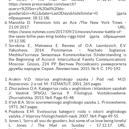
https://www.pressreader.com/search?
query=%20Sorry%20all%20do-
gooders&in=ALL&date=Last3Days&hideSimilar=0 (дата
обращения: 18.12.18).
Manohla D. Feminism hits an Ace /The New York Times -
21.09.2017. URL:
https://www.nytimes.com/2017/09/21/movies/review-battle-of-
the-sexes-billie-jean-king-bobby-riggs.html (дата обращения:
19.12.18).
Sorokina E., Matveeva E. Review of O.A. Leontovich, E.V.
Yakusheva. 2014. Ponimaniye – Nachalo Soglasiya:
Mezhkul’turnaya Semeynaya Kommunikaciya (Understanding is
the Beginning of Accord: Intercultural Family Communication).
Moscow: Gnosis, 224 PP. Вестник Российского университета
дружбы народов. Серия: Лингвистика. 2015. № 4. С. 191-192.
Arakin V.D. Istoriya angliiskogo yazyka / Pod red. M.D.
Rezvecovoi. 2-e izd. M.: FIZMATLIT, 2001. 265 pages.
Zhuravleva O.A. Kategoriya roda v angliiskom i kitaiskom yazykah
// Vestnik SPbGU. Seriya 9. Filologiya. Vostokovedenie.
Zhurnalistika. 2013. №4. Page 45-48.
Il'ish B.A. Stroi sovremennogo angliiskogo yazyka. L: Prosveshenie,
1971. 367 pages.
Popkova E.M. Evolyuciya kategorii roda v istorii angliiskogo
yazyka. // Voprosy filologicheskih nauk. 2007. №4. Page 49-55.
Jones L. Sorry all you do-gooders, but some of us love being lonely/
L. Jones / The Mail on Sunday – 17.12.17. URL: