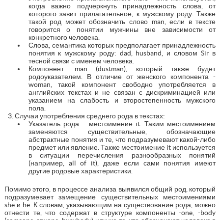
когда важно подчеркнуть принадлежность слова, от
которого завит прилагательное, к мужскому роду. Также
такой род может обозначить слово man, если в тексте
говорится о понятии мужчины вне зависимости от
конкретного человека.
Слова, семантика которых предполагает принадлежность
понятия к мужскому роду: dad, husband, и словом Sir в
тесной связи с именем человека.
Компонент -man (dustman), который также будет
родоуказателем. В отличие от женского компонента -
woman, такой компонент свободно употребляется в
английских текстах и не связан с дискриминацией или
указанием на слабость и второстепенность мужского
пола.
Случаи употребления среднего рода в текстах:
Указатель рода – местоимение it. Таким местоимением
заменяются существительные, обозначающие
абстрактные понятия и те, что подразумевают какой-либо
предмет или явление. Также местоимение it используется
в ситуации перечисления разнообразных понятий
(например, all of it), даже если сами понятия имеют
другие родовые характеристики.
Помимо этого, в процессе анализа выявился общий род, который
подразумевает замещение существительных местоимениями
she и he. К словам, указывающим на существование рода, можно
отнести те, что содержат в структуре компоненты -one, -body