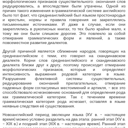
морфологических признаков существительного: окончания слов
редуцировались, а впоследствии были утрачены. Одной из
причин такого изменения в грамматической системе английского
было тот факт, что среднеанглийский был языком простонародья
и крестьян, нормы и правила говорения не закреплялись
письменными источниками. И даже в случае, если они
закреплялись в рукописных книгах, то тех было крайне мало, к
тому же они были слишком дорогие. Это повлекло за собой
отмирание грамматических форм и явлений, а также
повсеместное развитие диалектов.
Другой причиной является сближение народов, говорящих на
среднеанглийском с теми, кто говорил на скандинавском
диалекте. Корни слов среднеанглийского и скандинавского
диалекта близки друг к другу, поэтому происходит отмирание
морфологических признаков, которые и определяют
интенсивность выражения родовой категории в языке.
Разрушение флективной системы существительных,
редуцирование окончаний прилагательных, отмирание
падежных форм согласуемых местоимений и артикля, – все это
способствовало исчезновению оснований для определения рода
как грамматической категории. Так с течением времени
грамматическая категория рода исчезает, оставляя в языке
неявные следствия её существования.
Новоанглийский период эволюции языка (XV в. – настоящее
время) можно условно разделить на два этапа: ранний этап (XV в.
– XIX в.) и поздний этап (XIX в. – настоящее время). Ранний этап