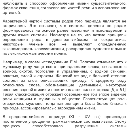
наблюдать в способах оформления имени существительного,
формах склонения, согласовании частей речи и в использовании
артиклей.
Характерной чертой системы родов того периода является ее
вторичность. Это означает, что система деления по родам
формировалась на основе ранее известной и используемой в
другом языке системы. Несмотря на то, что четкие принципы
определения рода в древнеанглийском не сохранились,
некоторые ученые все же выделяют определенную
закономерность классификации, распределяя существительные
по лексико-семантическим полям.
Например, в своем исследовании Е.М. Попкова отмечает, что к
мужскому роду чаще всего принадлежали слова, связанные с
войной, охотой, торговлей и управлением, с водной стихией,
властью, силой и страхом. Женский же род в большей степени
состоял из слов, описывающих природу. К среднему роду
относились слова, обозначающие детёнышей, некоторые
явления водной стихии и понятия власти, силы и страха [5, с. 51].
Такая классификация отражает современное той эпохе видение
роли женщины и мужчины в обществе. Главенствующая роль
отводилась мужчине, тогда как женщина была более близка к
природе, ассоциировалась с зарождением жизни.
В среднеанглийском периоде (XI – XV вв.) происходит
постепенное упрощение грамматической системы языка. Этому
процессу способствовало разрушение системы