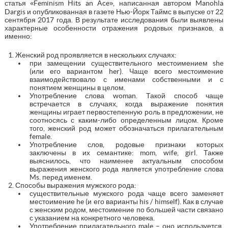
«
»
статья
Feminism Hits an Ace
, написанная автором Manohla
Dargis и опубликованная в газете Нью-Йорк Таймс в выпуске от 22
сентября 2017 года. В результате исследования были выявлены
характерные особенности отражения родовых признаков, а
именно:
Женский род проявляется в нескольких случаях:
при замещении существительного местоимением she
(или его вариантом her). Чаще всего местоимение
взаимодействовало с именами собственными и с
понятием женщины в целом.
Употребление слова woman. Такой способ чаще
встречается в случаях, когда выражение понятия
женщины играет первостепенную роль в предложении, не
соотносясь с каким-либо определенным лицом. Кроме
того, женский род может обозначаться прилагательным
female.
Употребление слов, родовые признаки которых
заключены в их семантике: mom, wife, girl. Также
выяснилось, что наименее актуальным способом
выражения женского рода является употребление слова
Ms. перед именем.
Способы выражения мужского рода:
существительные мужского рода чаще всего заменяет
местоимение he (и его варианты his / himself). Как в случае
с женским родом, местоимение по большей части связано
с указанием на конкретного человека.
Употребление прилагательного male – оно используется,