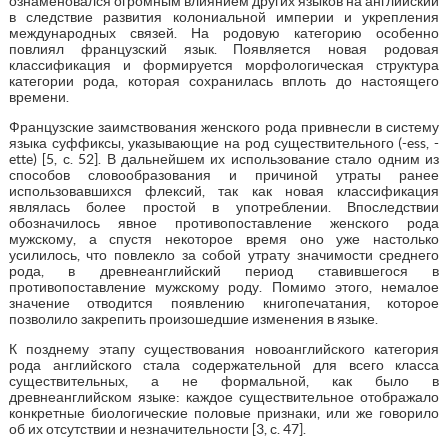
ознаменовался огромным влиянием других языков на английский
в следствие развития колониальной империи и укрепления
международных связей. На родовую категорию особенно
повлиял французский язык. Появляется новая родовая
классификация и формируется морфологическая структура
категории рода, которая сохранилась вплоть до настоящего
времени.
Французские заимствования женского рода привнесли в систему
языка суффиксы, указывающие на род существительного (-ess, -
ette) [5, с. 52]. В дальнейшем их использование стало одним из
способов словообразования и причиной утраты ранее
использовавшихся флексий, так как новая классификация
являлась более простой в употреблении. Впоследствии
обозначилось явное противопоставление женского рода
мужскому, а спустя некоторое время оно уже настолько
усилилось, что повлекло за собой утрату значимости среднего
рода, в древнеанглийский период ставившегося в
противопоставление мужскому роду. Помимо этого, немалое
значение отводится появлению книгопечатания, которое
позволило закрепить произошедшие изменения в языке.
К позднему этапу существования новоанглийского категория
рода английского стала содержательной для всего класса
существительных, а не формальной, как было в
древнеанглийском языке: каждое существительное отображало
конкретные биологические половые признаки, или же говорило
об их отсутствии и незначительности [3, с. 47].