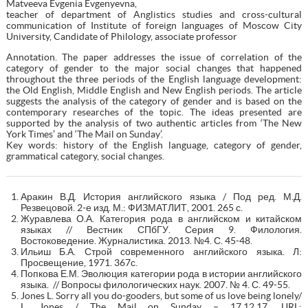
Matveeva Evgenia Evgenyevna,
teacher of department of Anglistics studies and cross-cultural
communication of Institute of foreign languages of Moscow City
University, Candidate of Philology, associate professor
Annotation. The paper addresses the issue of correlation of the
category of gender to the major social changes that happened
throughout the three periods of the English language development:
the Old English, Middle English and New English periods. The article
suggests the analysis of the category of gender and is based on the
contemporary researches of the topic. The ideas presented are
supported by the analysis of two authentic articles from ‘The New
York Times’ and ‘The Mail on Sunday’.
Key words: history of the English language, category of gender,
grammatical category, social changes.
Аракин В.Д. История английского языка / Под ред. М.Д.
Резвецовой. 2-е изд. М.: ФИЗМАТЛИТ, 2001. 265 с.
Журавлева О.А. Категория рода в английском и китайском
языках // Вестник СПбГУ. Серия 9. Филология.
Востоковедение. Журналистика. 2013. №4. С. 45-48.
Ильиш Б.А. Строй современного английского языка. Л:
Просвещение, 1971. 367с.
Попкова Е.М. Эволюция категории рода в истории английского
языка. // Вопросы филологических наук. 2007. № 4. С. 49-55.
Jones L. Sorry all you do-gooders, but some of us love being lonely/
L. Jones / The Mail on Sunday – 17.12.17. URL: