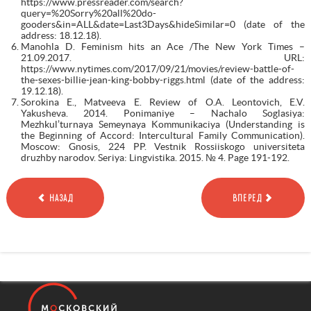
https://www.pressreader.com/search?
query=%20Sorry%20all%20do-
gooders&in=ALL&date=Last3Days&hideSimilar=0 (date of the
address: 18.12.18).
Manohla D. Feminism hits an Ace /The New York Times –
21.09.2017. URL:
https://www.nytimes.com/2017/09/21/movies/review-battle-of-
the-sexes-billie-jean-king-bobby-riggs.html (date of the address:
19.12.18).
Sorokina E., Matveeva E. Review of O.A. Leontovich, E.V.
Yakusheva. 2014. Ponimaniye – Nachalo Soglasiya:
Mezhkul’turnaya Semeynaya Kommunikaciya (Understanding is
the Beginning of Accord: Intercultural Family Communication).
Moscow: Gnosis, 224 PP. Vestnik Rossiiskogo universiteta
druzhby narodov. Seriya: Lingvistika. 2015. № 4. Page 191-192.
НАЗАД
ВПЕРЕД