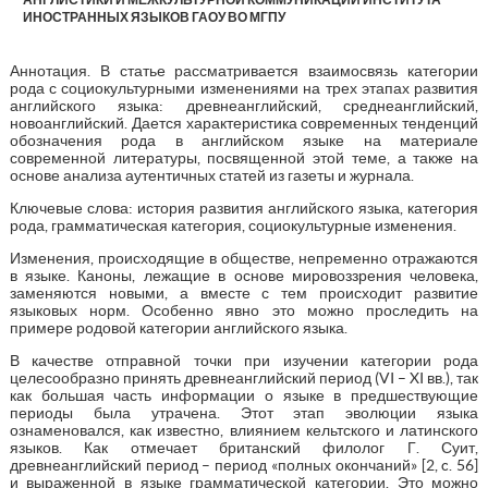
ИНОСТРАННЫХ ЯЗЫКОВ ГАОУ ВО МГПУ
Аннотация. В статье рассматривается взаимосвязь категории
рода с социокультурными изменениями на трех этапах развития
английского языка: древнеанглийский, среднеанглийский,
новоанглийский. Дается характеристика современных тенденций
обозначения рода в английском языке на материале
современной литературы, посвященной этой теме, а также на
основе анализа аутентичных статей из газеты и журнала.
Ключевые слова: история развития английского языка, категория
рода, грамматическая категория, социокультурные изменения.
Изменения, происходящие в обществе, непременно отражаются
в языке. Каноны, лежащие в основе мировоззрения человека,
заменяются новыми, а вместе с тем происходит развитие
языковых норм. Особенно явно это можно проследить на
примере родовой категории английского языка.
В качестве отправной точки при изучении категории рода
целесообразно принять древнеанглийский период (VI – XI вв.), так
как большая часть информации о языке в предшествующие
периоды была утрачена. Этот этап эволюции языка
ознаменовался, как известно, влиянием кельтского и латинского
языков. Как отмечает британский филолог Г. Суит,
древнеанглийский период – период «полных окончаний» [2, c. 56]
и выраженной в языке грамматической категории. Это можно