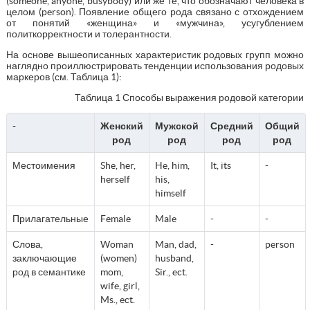
(someone, anyone, busybody) или же те, что обозначают человека в
целом (person). Появление общего рода связано с отхождением
от понятий «женщина» и «мужчина», усугублением
политкорректности и толерантности.
На основе вышеописанных характеристик родовых групп можно
наглядно проиллюстрировать тенденции использования родовых
маркеров (см. Таблица 1):
Таблица 1 Способы выражения родовой категории
-
Женский
Мужской
Средний
Общий
род
род
род
род
Местоимения
She, her,
He, him,
It, its
-
herself
his,
himself
Прилагательные
Female
Male
-
-
Слова,
Woman
Man, dad,
-
person
заключающие
(women)
husband,
род в семантике
mom,
Sir., ect.
wife, girl,
Ms., ect.