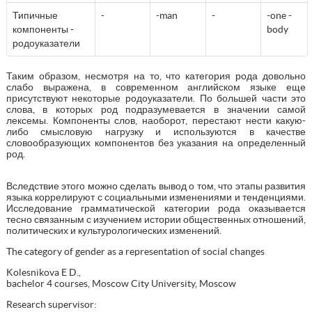
Типичные
-
-
man
-
-one -
компоненты -
body
родоуказатели
Таким образом, несмотря на то, что категория рода довольно
слабо выражена, в современном английском языке еще
присутствуют некоторые родоуказатели. По большей части это
слова, в которых род подразумевается в значении самой
лексемы. Компоненты слов, наоборот, перестают нести какую-
либо смысловую нагрузку и используются в качестве
словообразующих компонентов без указания на определенный
род.
Вследствие этого можно сделать вывод о том, что этапы развития
языка коррелируют с социальными изменениями и тенденциями.
Исследование грамматической категории рода оказывается
тесно связанным с изучением истории общественных отношений,
политических и культурологических изменений.
The category of gender as a representation of social changes
Kolesnikova E D.,
bachelor 4 courses, Moscow City University, Moscow
Research supervisor: