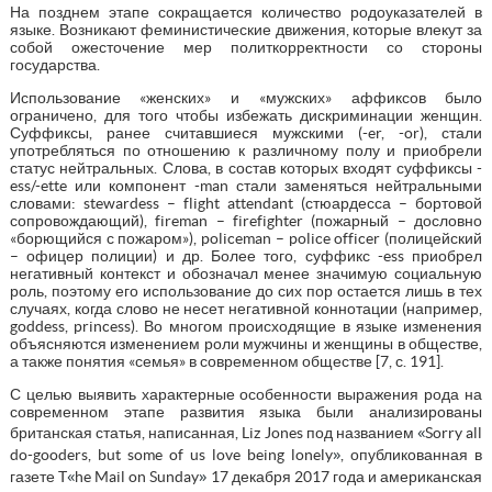
На позднем этапе сокращается количество родоуказателей в
языке. Возникают феминистические движения, которые влекут за
собой ожесточение мер политкорректности со стороны
государства.
Использование «женских» и «мужских» аффиксов было
ограничено, для того чтобы избежать дискриминации женщин.
Суффиксы, ранее считавшиеся мужскими (-er, -or), стали
употребляться по отношению к различному полу и приобрели
статус нейтральных. Слова, в состав которых входят суффиксы -
ess/-ette или компонент -man стали заменяться нейтральными
словами: stewardess – flight attendant (стюардесса – бортовой
сопровождающий), fireman – firefighter (пожарный – дословно
«борющийся с пожаром»), policeman – police officer (полицейский
– офицер полиции) и др. Более того, суффикс -ess приобрел
негативный контекст и обозначал менее значимую социальную
роль, поэтому его использование до сих пор остается лишь в тех
случаях, когда слово не несет негативной коннотации (например,
goddess, princess). Во многом происходящие в языке изменения
объясняются изменением роли мужчины и женщины в обществе,
а также понятия «семья» в современном обществе [7, с. 191].
С целью выявить характерные особенности выражения рода на
современном этапе развития языка были анализированы
«
британская статья, написанная, Liz Jones под названием
Sorry all
»
do-gooders, but some of us love being lonely
, опубликованная в
«
»
газете T
he Mail on Sunday
17 декабря 2017 года и американская