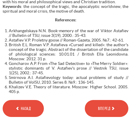
with his moral and philosophical views and Christian tradition.
Keywords
: the concept of the tragic, the apocalyptic worldview, the
spiritual and moral crisis, the motive of death.
References
:
Arkhangelskaya N.N. Book-memory of the war of Viktor Astafiev
// Bulletin of TSU, issue 3(19), 2000.: 35-43.
Astafiev V.P. Proletny goose // Roman-Gazeta, 2005. №7.: 42-61.
British E.L. Roman V.P. Astafieva «Cursed and killed»: the author's
concept of the tragic. Abstract of the dissertation of the candidate
of philological sciences: 10.01.01 / British Ella Leonidovna.
Moscow: 2012. 31 p.
Goncharov A.P. From «The Sad Detective» to «The Merry Soldier»:
stylistic dominants of V. Astafiev's prose // Vestnik TSU, issue
1(25), 2002.: 37-45.
Smirnova A.I. Astafievology today: actual problems of study //
Bulletin of VolSU, 2010. Series 8. №9.: 136-145.
Khalizev V.E. Theory of literature. Moscow: Higher School. 2005.
405 p.
НАЗАД
ВПЕРЕД