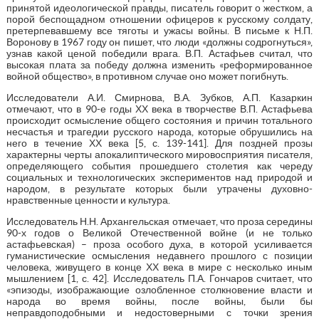
принятой идеологической правды, писатель говорит о жестком, а
порой беспощадном отношении офицеров к русскому солдату,
претерпевавшему все тяготы и ужасы войны. В письме к Н.П.
Воронову в 1967 году он пишет, что люди «должны содрогнуться»,
узнав какой ценой победили врага. В.П. Астафьев считал, что
высокая плата за победу должна изменить «реформированное
войной общество», в противном случае оно может погибнуть.
Исследователи А.И. Смирнова, В.А. Зубков, А.П. Казаркин
отмечают, что в 90-е годы ХХ века в творчестве В.П. Астафьева
происходит осмысление общего состояния и причин тотального
несчастья и трагедии русского народа, которые обрушились на
него в течение ХХ века [5, с. 139-141]. Для поздней прозы
характерны черты апокалиптического мировосприятия писателя,
определяющего события прошедшего столетия как череду
социальных и технологических экспериментов над природой и
народом, в результате которых были утрачены духовно-
нравственные ценности и культура.
Исследователь Н.Н. Архангельская отмечает, что проза середины
90-х годов о Великой Отечественной войне (и не только
астафьевская) – проза особого духа, в которой усиливается
гуманистические осмысления недавнего прошлого с позиции
человека, живущего в конце ХХ века в мире с несколько иным
мышлением [1, с. 42]. Исследователь П.А. Гончаров считает, что
«эпизоды, изображающие озлобленное столкновение власти и
народа во время войны, после войны, были бы
неправдоподобными и недостоверными с точки зрения