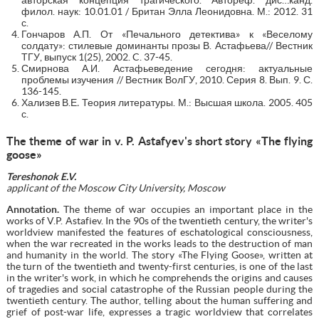
филол. наук: 10.01.01 / Британ Элла Леонидовна. М.: 2012. 31
с.
Гончаров А.П. От «Печального детектива» к «Веселому
солдату»: стилевые доминанты прозы В. Астафьева// Вестник
ТГУ, выпуск 1(25), 2002. C. 37-45.
Смирнова А.И. Астафьеведение сегодня: актуальные
проблемы изучения // Вестник ВолГУ, 2010. Серия 8. Вып. 9. С.
136-145.
Хализев В.Е
.
Теория литературы. М.: Высшая школа. 2005. 405
с.
The theme of war in v. P. Astafyev's short story «
Т
he flying
goose»
Tereshonok E.V.
applicant of the Moscow City University, Moscow
Annotation.
The theme of war occupies an important place in the
works of V.P. Astafiev. In the 90s of the twentieth century, the writer's
worldview manifested the features of eschatological consciousness,
when the war recreated in the works leads to the destruction of man
and humanity in the world. The story «The Flying Goose», written at
the turn of the twentieth and twenty-first centuries, is one of the last
in the writer's work, in which he comprehends the origins and causes
of tragedies and social catastrophe of the Russian people during the
twentieth century. The author, telling about the human suffering and
grief of post-war life, expresses a tragic worldview that correlates