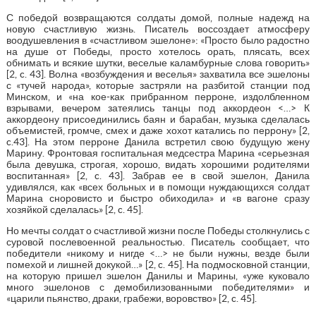
С победой возвращаются солдаты домой, полные надежд на
новую счастливую жизнь. Писатель воссоздает атмосферу
воодушевления в «счастливом эшелоне»: «Просто было радостно
на душе от Победы, просто хотелось орать, плясать, всех
обнимать и всякие шутки, веселые каламбурные слова говорить»
[2, c. 43]. Волна «возбуждения и веселья» захватила все эшелоны
с «тучей народа», которые застряли на разбитой станции под
Минском, и «на кое-как прибранном перроне, издолбленном
взрывами, вечером затеялись танцы под аккордеон <…> К
аккордеону присоединились баян и барабан, музыка сделалась
объемистей, громче, смех и даже хохот катались по перрону» [2,
c.43]. На этом перроне Данила встретил свою будущую жену
Марину. Фронтовая госпитальная медсестра Марина «серьезная
была девушка, строгая, хорошо, видать хорошими родителями
воспитанная» [2, c. 43]. Забрав ее в свой эшелон, Данила
удивлялся, как «всех больных и в помощи нуждающихся солдат
Марина сноровисто и быстро обиходила» и «в вагоне сразу
хозяйкой сделалась» [2, c. 45].
Но мечты солдат о счастливой жизни после Победы столкнулись с
суровой послевоенной реальностью. Писатель сообщает, что
победители «никому и нигде <…> не были нужны, везде были
помехой и лишней докукой…» [2, c. 45]. На подмосковной станции,
на которую пришел эшелон Данилы и Марины, «уже куковало
много эшелонов с демобилизованными победителями» и
«царили пьянство, драки, грабежи, воровство» [2, c. 45].