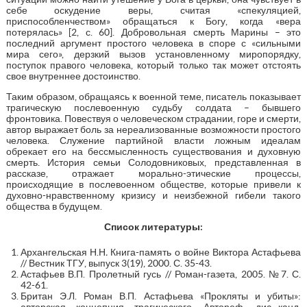
себе оскудение веры, считая «спекуляцией,
приспособленчеством» обращаться к Богу, когда «вера
потерялась» [2, с. 60]. Добровольная смерть Марины – это
последний аргумент простого человека в споре с «сильными
мира сего», дерзкий вызов установленному миропорядку,
поступок правого человека, который только так может отстоять
свое внутреннее достоинство.
Таким образом, обращаясь к военной теме, писатель показывает
трагическую послевоенную судьбу солдата – бывшего
фронтовика. Повествуя о человеческом страдании, горе и смерти,
автор выражает боль за нереализованные возможности простого
человека. Служение партийной власти ложным идеалам
обрекает его на бессмысленность существования и духовную
смерть. История семьи Солодовниковых, представленная в
рассказе, отражает морально-этические процессы,
происходящие в послевоенном обществе, которые привели к
духовно-нравственному кризису и неизбежной гибели такого
общества в будущем.
Список литературы:
Архангельская Н.Н
.
Книга-память о войне Виктора Астафьева
// Вестник ТГУ, выпуск 3(19), 2000. С. 35-43.
Астафьев В.П. Пролетный гусь // Роман-газета, 2005. №7. С.
42-61.
Британ Э.Л. Роман В.П. Астафьева «Прокляты и убиты»:
авторская концепция трагического. Автореф. дис…канд.