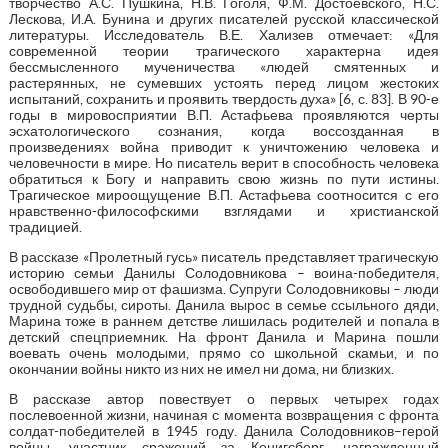
творчество А.С. Пушкина, Н.В. Гоголя, Ф.М. Достоевского, Н.С.
Лескова, И.А. Бунина и других писателей русской классической
литературы. Исследователь В.Е. Хализев отмечает: «Для
современной теории трагического характерна идея
бессмысленного мученичества «людей смятенных и
растерянных, не сумевших устоять перед лицом жестоких
испытаний, сохранить и проявить твердость духа» [6, с. 83]. В 90-е
годы в мировосприятии В.П. Астафьева проявляются черты
эсхатологического сознания, когда воссозданная в
произведениях война приводит к уничтожению человека и
человечности в мире. Но писатель верит в способность человека
обратиться к Богу и направить свою жизнь по пути истины.
Трагическое мироощущение В.П. Астафьева соотносится с его
нравственно-философскими взглядами и христианской
традицией.
В рассказе «Пролетный гусь» писатель представляет трагическую
историю семьи Данилы Солодовникова – воина-победителя,
освободившего мир от фашизма. Супруги Солодовниковы – люди
трудной судьбы, сироты. Данила вырос в семье ссыльного дяди,
Марина тоже в раннем детстве лишилась родителей и попала в
детский спецприемник. На фронт Данила и Марина пошли
воевать очень молодыми, прямо со школьной скамьи, и по
окончании войны никто из них не имел ни дома, ни близких.
В рассказе автор повествует о первых четырех годах
послевоенной жизни, начиная с момента возвращения с фронта
солдат-победителей в 1945 году. Данила Солодовников–герой
войны, участник сражений за Кенигсберг, награжденный