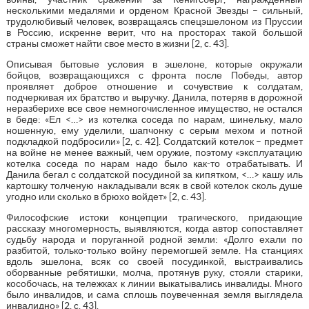
несколькими медалями и орденом Красной Звезды – сильный,
трудолюбивый человек, возвращаясь спецэшелоном из Пруссии
в Россию, искренне верит, что на просторах такой большой
страны сможет найти свое место в жизни [2, c. 43].
Описывая бытовые условия в эшелоне, которые окружали
бойцов, возвращающихся с фронта после Победы, автор
проявляет доброе отношение и сочувствие к солдатам,
подчеркивая их братство и выручку. Данила, потеряв в дорожной
неразберихе все свое немногочисленное имущество, не остался
в беде: «Ел <…> из котелка соседа по нарам, шинельку, мало
ношенную, ему уделили, шапчонку с серым мехом и потной
подкладкой подбросили» [2, c. 42]. Солдатский котелок – предмет
на войне не менее важный, чем оружие, поэтому «эксплуатацию
котелка соседа по нарам надо было как-то отрабатывать. И
Данила бегал с солдатской посудиной за кипятком, <…> кашу иль
картошку толченую накладывали всяк в свой котелок сколь душе
угодно или сколько в брюхо войдет» [2, c. 43].
Философские истоки концепции трагического, придающие
рассказу многомерность, выявляются, когда автор сопоставляет
судьбу народа и поруганной родной земли: «Долго ехали по
разбитой, только-только войну перемогшей земле. На станциях
вдоль эшелона, всяк со своей посудинкой, выстраивались
оборванные ребятишки, молча, протянув руку, стояли старики,
кособочась, на тележках к линии выкатывались инвалиды. Много
было инвалидов, и сама сплошь поувеченная земля выглядела
инвалидно» [2, c. 43].