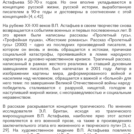
Астафьева 50-70-х годов. Но они вполне укладываются в
концепцию русской жизни, русской истории, выработанную
писателем в 90-е годы и достоверны в соотнесении с этой
концепцией» [4, с.42].
На рубеже ХХ-ХХI веков В.П. Астафьев в своем творчестве снова
возвращается к событиям военных и первых послевоенных лет. В
это время были написаны рассказы «Пролетный гусь»,
«Трофейная пушка», «Жестокие романсы». Рассказ «Пролетный
гусь» (2000) – одно из последних произведений писателя, в
котором он вновь и вновь обращается к истокам, причинам
социальной катастрофы, проявившейся в ломке народного
характера и духовно-нравственном кризисе. Трагичный рассказ,
написанный в рамках жесткого реализма и ставший духовным
завещанием писателя, был напечатан в 2001 году. Автор в
изображении картины мира, деформированного войной и
насилием над человеком, обращается к важной и «больной» для
него теме: по завершении Великой Отечественной войны народ-
победитель сталкивается с разрухой, нищетой, голодом в
наступившей мирной жизни, с несправедливостью и социальным
неравенством.
В рассказе раскрывается концепция трагического. По мнению
исследователя Э.Л. Британ, исходя из трагического
мироощущения В.П. Астафьева, наиболее ярко этот аспект
проявляется в его военной прозе, «а также в произведениях
заключительного этапа его жизненного и творческого пути» [3, с.
29]. На художественное видение В.П. Астафьева повлияло