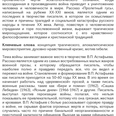
воссозданная в произведениях война приводит к уничтожению
человека и человечности в мире. Рассказ «Пролетный гусь»,
написанный на рубеже ХХ-ХХI веков, является одним из
последних в творчестве писателя, в котором он осмысливает
истоки и причины трагедий и социальной катастрофы русского
народы в течение ХХ века. Автор, повествуя о человеческом
страдании и горе послевоенной жизни, выражает трагическое
мироощущение, которое соотносится с его нравственно-
философскими взглядами и христианской традицией.
Ключевые слова
. концепция трагического, апокалипсическое
мировосприятие, духовно-нравственный кризис, мотив гибели.
Тема войны занимает важное место в творчестве В.П. Астафьева.
Рассказ является одним из самых востребованных малых жанров
военной прозы, к которому обращается писатель, чтобы
наиболее полно и правдиво передать все, что он видел и
пережил на войне. Становление и формирование В.П. Астафьева
как писателя приходится на 50-60 годы ХХ века. В это время он
начинает работать над «деревенской» прозой, а также писать
военные рассказы, такие как «Бери и помни» (1962), «Сашка
Лебедев» (1963), «Ясным днем» (1966-1967) и другие. Писатель
выступал против героизации войны, полагая, что нельзя
показывать ее привлекательной, потому что она грязная, жесткая
и кровавая. В.П. Астафьев с болью рассказывает суровую правду
о войне, не скрывая фактов огромных жертв и потерь, которые
случались часто по причине банальной неорганизованности и
преступной халатности офицеров. Выходя за рамки официально