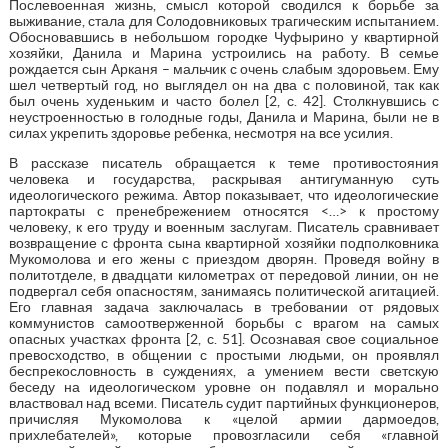
Послевоенная жизнь, смысл которой сводился к борьбе за
выживание, стала для Солодовниковых трагическим испытанием.
Обосновавшись в небольшом городке Чуфырино у квартирной
хозяйки, Данила и Марина устроились на работу. В семье
рождается сын Арканя – мальчик с очень слабым здоровьем. Ему
шел четвертый год, но выглядел он на два с половиной, так как
был очень худеньким и часто болел [2, с. 42]. Столкнувшись с
неустроенностью в голодные годы, Данила и Марина, были не в
силах укрепить здоровье ребенка, несмотря на все усилия.
В рассказе писатель обращается к теме противостояния
человека и государства, раскрывая антигуманную суть
идеологического режима. Автор показывает, что идеологические
партократы с пренебрежением относятся <…> к простому
человеку, к его труду и военным заслугам. Писатель сравнивает
возвращение с фронта сына квартирной хозяйки подполковника
Мукомолова и его жены с приездом дворян. Проведя войну в
политотделе, в двадцати километрах от передовой линии, он не
подвергал себя опасностям, занимаясь политической агитацией.
Его главная задача заключалась в требовании от рядовых
коммунистов самоотверженной борьбы с врагом на самых
опасных участках фронта [2, с. 51]. Осознавая свое социальное
превосходство, в общении с простыми людьми, он проявлял
беспрекословность в суждениях, а умением вести светскую
беседу на идеологическом уровне он подавлял и морально
властвовал над всеми. Писатель судит партийных функционеров,
причисляя Мукомолова к «целой армии дармоедов,
прихлебателей», которые провозгласили себя «главной