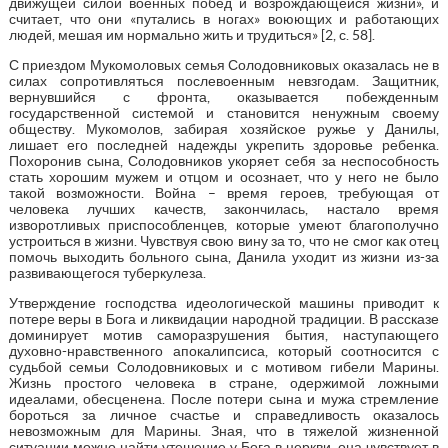
движущей силой военных побед и возрождающейся жизни», и
считает, что они «путались в ногах» воюющих и работающих
людей, мешая им нормально жить и трудиться» [2, с. 58].
С приездом Мукомоловых семья Солодовниковых оказалась не в
силах сопротивляться послевоенным невзгодам. Защитник,
вернувшийся с фронта, оказывается побежденным
государственной системой и становится ненужным своему
обществу. Мукомолов, забирая хозяйское ружье у Данилы,
лишает его последней надежды укрепить здоровье ребенка.
Похоронив сына, Солодовников укоряет себя за неспособность
стать хорошим мужем и отцом и осознает, что у него не было
такой возможности. Война – время героев, требующая от
человека лучших качеств, закончилась, настало время
изворотливых приспособленцев, которые умеют благополучно
устроиться в жизни. Чувствуя свою вину за то, что не смог как отец
помочь выходить больного сына, Данила уходит из жизни из-за
развивающегося туберкулеза.
Утверждение господства идеологической машины приводит к
потере веры в Бога и ликвидации народной традиции. В рассказе
доминирует мотив саморазрушения бытия, наступающего
духовно-нравственного апокалипсиса, который соотносится с
судьбой семьи Солодовниковых и с мотивом гибели Марины.
Жизнь простого человека в стране, одержимой ложными
идеалами, обесценена. После потери сына и мужа стремление
бороться за личное счастье и справедливость оказалось
невозможным для Марины. Зная, что в тяжелой жизненной
ситуации можно найти утешение у Бога в церкви, она чувствует в