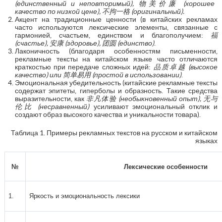
(единственный и неповторимый),
物美价廉
(хорошее
качество по низкой цене),
不拘一格
(оригинальный).
Акцент на традиционные ценности (в китайских рекламах
часто используются лексические элементы, связанные с
гармонией, счастьем, единством и благополучием:
福
(счастье),
安康
(здоровье),
团圆
(единство)
.
Лаконичность (благодаря особенностям письменности,
рекламные тексты на китайском языке часто отличаются
краткостью при передаче сложных идей:
品质卓越
(высокое
качество) или
简单易用
(простой в использовании)
.
Эмоциональная убедительность (китайские рекламные тексты
содержат эпитеты, гиперболы и образность. Такие средства
выразительности, как
非凡体验
(необыкновенный опыт),
无与
伦比
(несравненный)
усиливают эмоциональный отклик и
создают образ высокого качества и уникальности товара).
Таблица 1. Примеры рекламных текстов на русском и китайском
языках
№
Лексические особенности
1.
Яркость и эмоциональность лексики