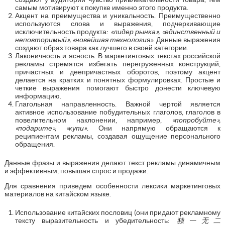
самым мотивируют к покупке именно этого продукта.
Акцент на преимущества и уникальность. Преимущественно
используются слова и выражения, подчеркивающие
исключительность продукта:
«лидер рынка», «единственный и
неповторимый», «новейшая технология»
. Данные выражения
создают образ товара как лучшего в своей категории.
Лаконичность и ясность. В маркетинговых текстах российской
рекламы стремятся избегать перегруженных конструкций,
причастных и деепричастных оборотов, поэтому акцент
делается на кратких и понятных формулировках. Простые и
четкие выражения помогают быстро донести ключевую
информацию.
Глагольная направленность. Важной чертой является
активное использование побудительных глаголов, глаголов в
повелительном наклонении, например,
«попробуйте»,
«подарите», «купи»
. Они напрямую обращаются к
реципиентам рекламы, создавая ощущение персонального
обращения.
Данные фразы и выражения делают текст рекламы динамичным
и эффективным, повышая спрос и продажи.
Для сравнения приведем особенности лексики маркетинговых
материалов на китайском языке.
Использование китайских пословиц (они придают рекламному
тексту выразительность и убедительность:
独一无二