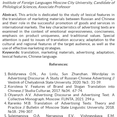
Institute of Foreign Languages
Moscow City University,
Candidate of
Philological Sciences, Associate Professor
Abstract
.
This article is dedicated to the study of lexical features in
the translation of marketing materials between Russian and Chinese
and their role in the successful promotion of goods and services in
international markets. The key characteristics of advertising texts are
examined in the context of emotional expressiveness, conciseness,
emphasis on product uniqueness, and traditional values. Special
attention is paid to issues of translation accuracy, adaptation to the
cultural and regional features of the target audience, as well as the
use of effective marketing strategies.
Keywords:
translation, marketing materials, advertising, adaptation,
lexical features, Chinese language.
References:
Boldyreeva O.N., Ao Linlu, Sun Zhanzhan. Wordplay in
Advertising Discourse: A Study of Russian-Chinese Advertising //
Vestnik of Chelyabinsk State University, 2020. №3.: 31-39.
Koroleva V. Features of Brand and Slogan Translation into
Chinese // Studia Culturae, 2017. №34.: 67-74.
Olyanych A.V. Advertising Discourse and Advertising Text: A
Collective Monograph. Moscow: FLINTA, 2021. 294 p.
Rarenko M.B. Translation of Advertising Texts: Theory and
Practice // Bulletin of Moscow State Linguistic University, 2018.
№18.: 296-307.
Suleimanova O.A, Nersesova E.V., Vishnevskaya E.M.