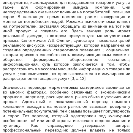
инструменты, используемые для продвижения товаров и услуг, а
также для формирования имиджа компании. Они
непосредственно оказывают влияние на потребителей, повышая
спрос. В настоящее время постоянно растет конкуренция и
меняются потребности людей. Реклама психологически влияет
на потребителей, заставляя обращать их внимание на тот или
иной продукт и покупать его. Здесь важную роль играет
рекламный дискурс, в котором присутствуют манипулятивные
приемы. Как отмечает А.В. Олянич, существует несколько целей
рекламного дискурса: «воздействующая, которая направлена на
создание определенных стереотипов поведения...; социальная,
которая призвана способствовать коммуникационным связям в
обществе, формировать общественное сознание...;
информационная, суть которой заключается в том, чтобы
распространять в массовом масштабе информацию о товаре или
услуге...; экономическая, которая заключается в стимулировании
распространения товаров и услуг» [3, с. 12].
Значимость перевода маркетинговых материалов заключается
во многих факторах, особенно связанных с экономическим
прорывом, например, расширением рынка сбыта и увеличением
продаж. Адекватный и локализованный перевод помогает
компаниям выходить на новые рынки, он вызывает доверие у
потенциальных покупателей, тем самым повышает популярность
и спрос. Тот перевод, который адаптирован под культурные
особенности той или иной страны, исключает недопонимание и
путаницу. Как справедливо утверждают авторы,
профессиональный переводчик должен владеть не только