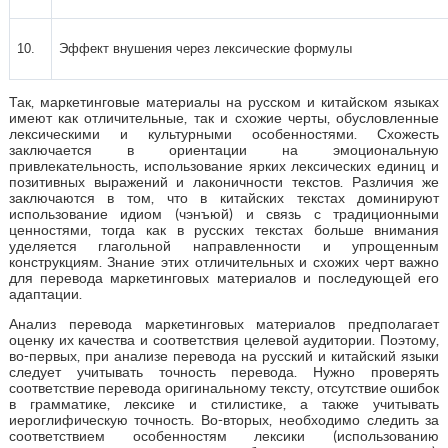
10.
Эффект внушения через лексические формулы
Так, маркетинговые материалы на русском и китайском языках
имеют как отличительные, так и схожие черты, обусловленные
лексическими и культурными особенностями. Схожесть
заключается в ориентации на эмоциональную
привлекательность, использование ярких лексических единиц и
позитивных выражений и лаконичности текстов. Различия же
заключаются в том, что в китайских текстах доминируют
использование идиом (чэнъюй) и связь с традиционными
ценностями, тогда как в русских текстах больше внимания
уделяется глагольной направленности и упрощенным
конструкциям. Знание этих отличительных и схожих черт важно
для перевода маркетинговых материалов и последующей его
адаптации.
Анализ перевода маркетинговых материалов предполагает
оценку их качества и соответствия целевой аудитории. Поэтому,
во-первых, при анализе перевода на русский и китайский языки
следует учитывать точность перевода. Нужно проверять
соответствие перевода оригинальному тексту, отсутствие ошибок
в грамматике, лексике и стилистике, а также учитывать
иероглифическую точность. Во-вторых, необходимо следить за
соответствием особенностям лексики (использованию