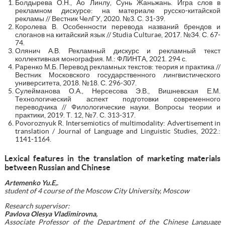
Болдырева О.Н., Ао Линлу, Сунь Жаньжань. Игра слов в
рекламном дискурсе: на материале русско-китайской
рекламы // Вестник ЧелГУ, 2020. №3. С. 31-39.
Королева В. Особенности перевода названий брендов и
слоганов на китайский язык // Studia Culturae, 2017. №34. С. 67-
74.
Олянич А.В. Рекламный дискурс и рекламный текст
коллективная монография. М.: ФЛИНТА, 2021. 294 с.
Раренко М.Б. Перевод рекламных текстов: теория и практика //
Вестник Московского государственного лингвистического
университета, 2018. №18. С. 296-307.
Сулейманова О.А., Нерсесова Э.В., Вишневская Е.М.
Технологический аспект подготовки современного
переводчика // Филологические науки. Вопросы теории и
практики, 2019. Т. 12, №7. С. 313-317.
Povoroznyuk R. Intersemiotics of multimodality: Advertisement in
translation / Journal of Language and Linguistic Studies, 2022.:
1141-1164.
Lexical
f
eatures in the translation of marketing materials
between Russian and Chinese
Artemenko Yu.E,.
student of 4 course of the Moscow City University
, Moscow
Research supervisor:
Pavlova Olesya Vladimirovna,
Associate Professor of the Department of the Chinese Language