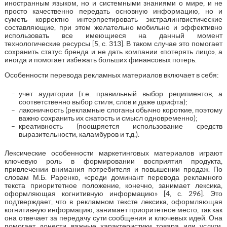
иностранным языком, но и системными знаниями о мире, и не
просто качественно передать основную информацию, но и
суметь корректно интерпретировать экстралингвистические
составляющие, при этом желательно мобильно и эффективно
использовать все имеющиеся на данный момент
технологические ресурсы [5, с. 313]. В таком случае это помогает
сохранить статус бренда и не дать компании «потерять лицо», а
иногда и помогает избежать больших финансовых потерь.
Особенности перевода рекламных материалов включает в себя:
учет аудитории (т.е. правильный выбор реципиентов, а
соответственно выбор стиля, слов и даже шрифта);
лаконичность (рекламные слоганы обычно короткие, поэтому
важно сохранить их сжатость и смысл одновременно);
креативность (поощряется использование средств
выразительности, каламбуров и т.д.).
Лексические особенности маркетинговых материалов играют
ключевую роль в формировании восприятия продукта,
привлечении внимания потребителя и повышении продаж. По
словам М.Б. Раренко, «среди доминант перевода рекламного
текста приоритетное положение, конечно, занимает лексика,
оформляющая когнитивную информацию» [4, с. 296]. Это
подтверждает, что в рекламном тексте лексика, оформляющая
когнитивную информацию, занимает приоритетное место, так как
она отвечает за передачу сути сообщения и ключевых идей. Она
помогает донести важные характеристики товара или услуги,