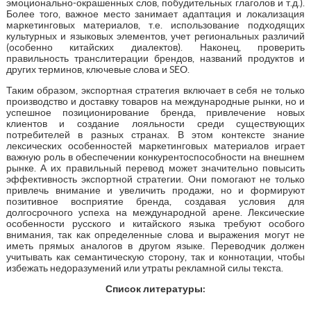
эмоционально-окрашенных слов, побудительных глаголов и т.д.).
Более того, важное место занимает адаптация и локализация
маркетинговых материалов, т.е. использование подходящих
культурных и языковых элементов, учет региональных различий
(особенно китайских диалектов). Наконец, проверить
правильность транслитерации брендов, названий продуктов и
других терминов, ключевые слова и SEO.
Таким образом, экспортная стратегия включает в себя не только
производство и доставку товаров на международные рынки, но и
успешное позиционирование бренда, привлечение новых
клиентов и создание лояльности среди существующих
потребителей в разных странах. В этом контексте знание
лексических особенностей маркетинговых материалов играет
важную роль в обеспечении конкурентоспособности на внешнем
рынке. А их правильный перевод может значительно повысить
эффективность экспортной стратегии. Они помогают не только
привлечь внимание и увеличить продажи, но и формируют
позитивное восприятие бренда, создавая условия для
долгосрочного успеха на международной арене. Лексические
особенности русского и китайского языка требуют особого
внимания, так как определенные слова и выражения могут не
иметь прямых аналогов в другом языке. Переводчик должен
учитывать как семантическую сторону, так и коннотации, чтобы
избежать недоразумений или утраты рекламной силы текста.
Список литературы: