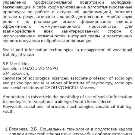
управлении профессиональной подготовкой молодежи,
заключающие в себе формализованные алгоритмизированные
процедуры по работе с актуальной информацией, позволят
повысить результативность данной деятельности. Наибольшую
роль в их реализации играет формирование единого
эффективного коммуникационного пространства для
взаимодействия всех заинтересованных сторон с
использованием возможностей интернет-среды и электронных
средств получения и обработки информации.
Social and information technologies in management of vocational
training of youth
S.P. Merzlikina,
bachelor of GAOU VO MGPU
S.M. Sakovich,
candidate of sociological sciences, associate professor of sociology
and psikhologo-social relations of Institute of psychology, sociology
and social relations of GAOU VO MGPU, Moscow
Annotation. In this article the possibility of use of social information
technologies for vocational training of youth is considered.
Keywords: social and information technologies, vocational training,
youth.
Бокарева, В.Б. Социальные технологии в подготовке кадров
для коммерческой сферы в высших учебных образовательных