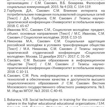
организациях / С.М. Сакович, В.Б. Бокарева. Философия
социальных коммуникаций. 2015. № 4 (33). С. 114-119.
Горбунов, Д.А., Сакович С.М. Влияние интернета на
потребительские поведения пользователей социальных сетей
[Текст] / Д.А. Горбунов, С.М. Сакович // Тезисы научно-
практической конференции «Университет в глобальном мире».
2018. С. 65-67
Иванова М.С., Сакович С.М., Социология молодёжи: предмет,
объект, основные направления [Текст] / М.С. Иванова, С.М.
Сакович // Социология молодёжи. 2018. С.13-15
Никонова М.А., Сакович С.М. Социальная адаптация
российской молодёжи в условиях трансформации общества
[Текст] / М.А. Никанова, С.М. Сакович // Тезисы научно-
практической студенческой конференции «Социология
молодёжи». Москва, 12 декабря 2017 г. 2017. С. 31-34.
Сакович, С.М. Высшее образование в информационном
обществе [Текст] / С.М. Сакович // Тезисы научно-
практической конференции «Университет в глобальном мире».
2018. С.10-11.
Сакович, С.М. Роль информационных и коммуникационных
технологий в обеспечении качества и доступности высшего
социологического образования // С.М. Сакович Вестник
Московского государственного областного университета. №3.
М.: Изд-во МГОУ. №3. 2010. С.40-45.
Bokareva, V.B. Social technologies in training for the commercial
sphere in the higher educational educational organizations / S.M.