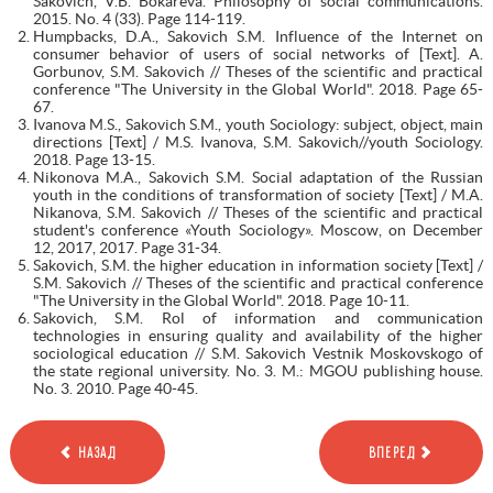
Sakovich, V.B. Bokareva. Philosophy of social communications.
2015. No. 4 (33). Page 114-119.
Humpbacks, D.A., Sakovich S.M. Influence of the Internet on
consumer behavior of users of social networks of [Text]. A.
Gorbunov, S.M. Sakovich // Theses of the scientific and practical
conference "The University in the Global World". 2018. Page 65-
67.
Ivanova M.S., Sakovich S.M., youth Sociology: subject, object, main
directions [Text] / M.S. Ivanova, S.M. Sakovich//youth Sociology.
2018. Page 13-15.
Nikonova M.A., Sakovich S.M. Social adaptation of the Russian
youth in the conditions of transformation of society [Text] / M.A.
Nikanova, S.M. Sakovich // Theses of the scientific and practical
student's conference «Youth Sociology». Moscow, on December
12, 2017, 2017. Page 31-34.
Sakovich, S.M. the higher education in information society [Text] /
S.M. Sakovich // Theses of the scientific and practical conference
"The University in the Global World". 2018. Page 10-11.
Sakovich, S.M. Rol of information and communication
technologies in ensuring quality and availability of the higher
sociological education // S.M. Sakovich Vestnik Moskovskogo of
the state regional university. No. 3. M.: MGOU publishing house.
No. 3. 2010. Page 40-45.
НАЗАД
ВПЕРЕД