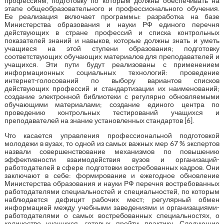
профессиям, подготовку по которым должны обеспечивать на
этапе общеобразовательного и профессионального обучения.
Ее реализация включает программы: разработка на базе
Министерства образования и науки РФ единого перечня
действующих в стране профессий и списка контрольных
показателей знаний и навыков, которые должны знать и уметь
учащиеся на этой ступени образования; подготовку
соответствующих обучающих материалов для преподавателей и
учащихся. Эти пути будут реализованы с применением
информационных социальных технологий: проведение
интернет-голосований по выбору вариантов списков
действующих профессий и стандартизации их наименований;
создание электронной библиотеки с регулярно обновляемыми
обучающими материалами; создание единого центра по
проведению контрольных тестирований учащихся и
преподавателей на знание установленных стандартов [6].
Что касается управления профессиональной подготовкой
молодежи в вузах, то одной из самых важных мер 67 % экспертов
назвали совершенствование механизмов по повышению
эффективности взаимодействия вузов и организаций-
работодателей в сфере подготовки востребованных кадров. Они
заключают в себе: формирование и ежегодное обновление
Министерства образования и науки РФ перечня востребованных
работодателями специальностей и специальностей, по которым
наблюдается дефицит рабочих мест; регулярный обмен
информацией между учебными заведениями и организациями-
работодателями о самых востребованных специальностях, о
количестве учащихся, готовых пройти практику. Следующие