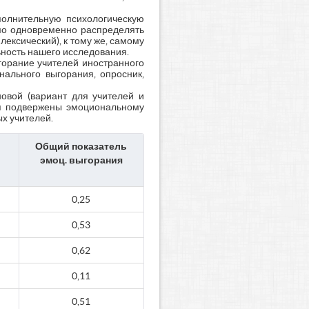
полнительную психологическую
имо одновременно распределять
ексический), к тому же, самому
ьность нашего исследования.
горание учителей иностранного
ального выгорания, опросник,
новой (вариант для учителей и
еля подвержены эмоциональному
х учителей.
Общий показатель
эмоц. выгорания
0,25
0,53
0,62
0,11
0,51