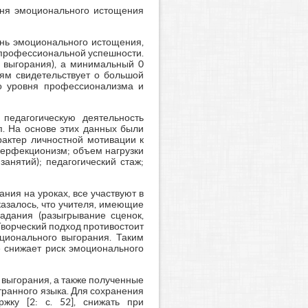
вня эмоционального истощения
ень эмоционального истощения,
ь профессиональной успешности.
 выгорания), а минимальный 0
иям свидетельствует о большой
го уровня профессионализма и
педагогическую деятельность
п. На основе этих данных были
актер личностной мотивации к
 перфекционизм; объем нагрузки
анятий); педагогический стаж;
ния на уроках, все участвуют в
казалось, что учителя, имеющие
адания (разыгрывание сценок,
Творческий подход противостоит
оционального выгорания. Таким
е снижает риск эмоционального
выгорания, а также полученные
ранного языка. Для сохранения
жку [2: с. 52], снижать при