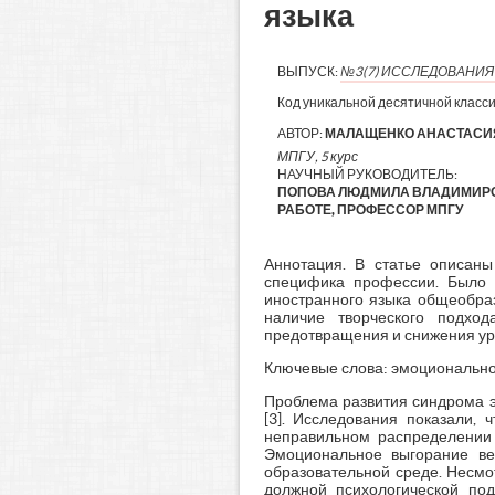
языка
ВЫПУСК:
№3(7) ИССЛЕДОВАНИ
Код уникальной десятичной класс
АВТОР:
МАЛАЩЕНКО АНАСТАСИ
МПГУ, 5 курс
НАУЧНЫЙ РУКОВОДИТЕЛЬ:
ПОПОВА ЛЮДМИЛА ВЛАДИМИРО
РАБОТЕ, ПРОФЕССОР МПГУ
Аннотация. В статье описан
специфика профессии. Было 
иностранного языка общеобраз
наличие творческого подхо
предотвращения и снижения ур
Ключевые слова: эмоциональное
Проблема развития синдрома э
[3]. Исследования показали,
неправильном распределении 
Эмоциональное выгорание ве
образовательной среде. Несм
должной психологической под