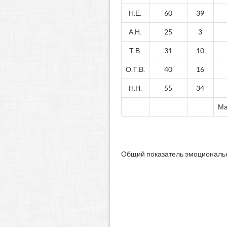
Н.Е.
60
39
А.Н.
25
3
Т.В.
31
10
О.Т.В.
40
16
Н.Н.
55
34
Ма
Общий показатель эмоциональн