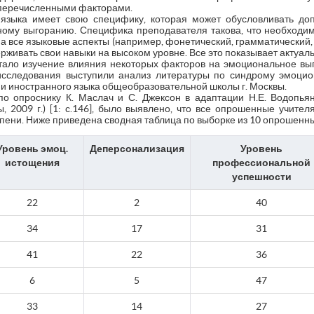
 перечисленными факторами.
 языка имеет свою специфику, которая может обусловливать до
ьному выгоранию. Специфика преподавателя такова, что необход
а все языковые аспекты (например, фонетический, грамматический, л
живать свои навыки на высоком уровне. Все это показывает актуал
ало изучение влияния некоторых факторов на эмоциональное вы
сследования выступили анализ литературы по синдрому эмоцион
и иностранного языка общеобразовательной школы г. Москвы.
о опроснику К. Маслач и С. Джексон в адаптации Н.Е. Водопья
 2009 г.) [1: с.146], было выявлено, что все опрошенные учит
епени. Ниже приведена сводная таблица по выборке из 10 опрошенны
Уровень эмоц.
Деперсонализация
Уровень
истощения
профессиональной
успешности
22
2
40
34
17
31
41
22
36
6
5
47
33
14
27