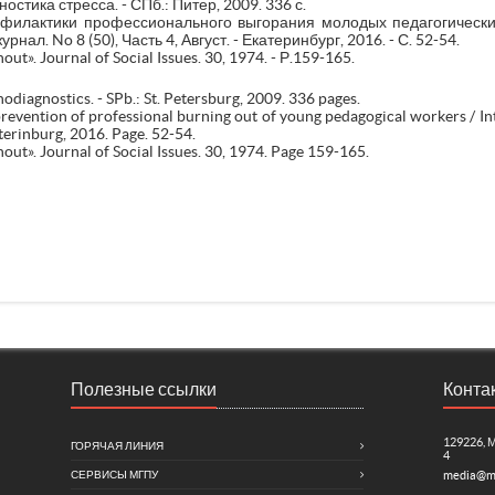
стика стресса. - СПб.: Питер, 2009. 336 с.
офилактики профессионального выгорания молодых педагогическ
ал. No 8 (50), Часть 4, Август. - Екатеринбург, 2016. - С. 52-54.
out». Journal of Social Issues. 30, 1974. - Р.159-165.
diagnostics. - SPb.: St. Petersburg, 2009. 336 pages.
revention of professional burning out of young pedagogical workers / In
aterinburg, 2016. Page. 52-54.
nout». Journal of Social Issues. 30, 1974. Page 159-165.
Полезные ссылки
Конта
129226, 
ГОРЯЧАЯ ЛИНИЯ
4
СЕРВИСЫ МГПУ
media@m