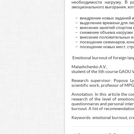
необходимости нагрузку. В 
эмоционального выгорания, ко
внедрение новых заданий и
выделение времени для люб
внесение занятий спортом
снижение объема нагрузки 
внесение положительных из
посещение семинаров, кон
посещение новых мест, стр
Emotional burnout of foreign lan
Malashchenko A.V.,
student of the 5th course GAO
Research supervisor: Popova Ly
scientific work, professor of MP
Annotation. In this article the c
research of the level of emotion
questionnaires and personal interv
burnout. A list of recommendatio
Keywords: emotional burnout, crea