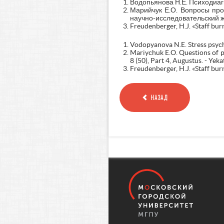
Водопьянова Н.Е. Психодиагно
Марийчук Е.О. Вопросы пр
научно-исследовательский журн
Freudenberger, H.J. «Staff burn
Vodopyanova N.E. Stress psycho
Mariychuk E.O. Questions of p
8 (50), Part 4, Augustus. - Yek
Freudenberger, H.J. «Staff bur
НАЗАД