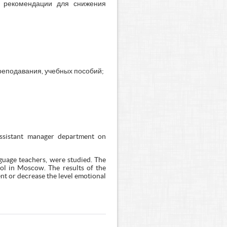
е рекомендации для снижения
реподавания, учебных пособий;
assistant manager department on
nguage teachers, were studied. The
ool in Moscow. The results of the
ent or decrease the level emotional