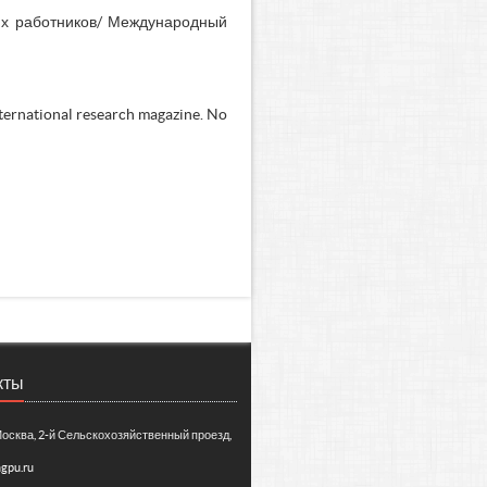
их работников/ Международный
ternational research magazine. No
кты
Москва, 2-й Сельскохозяйственный проезд,
gpu.ru