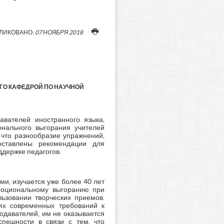
ЛИКОВАНО:
07 НОЯБРЯ 2018
ГО КАФЕДРОЙ ПО НАУЧНОЙ
вателей иностранного языка,
нального выгорания учителей
 что разнообразие упражнений,
оставлены рекомендации для
держке педагогов.
и, изучается уже более 40 лет
эмоциональному выгоранию при
ьзовании творческих приемов.
ях современных требований к
давателей, им не оказывается
спешности в связи с тем, что