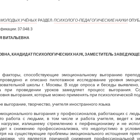
Я МОЛОДЫХ УЧЁНЫХ
РАЗДЕЛ:
ПСИХОЛОГО-ПЕДАГОГИЧЕСКИЕ НАУКИ
ОПУБ
ификации:
37.048.3
Я ВИТАЛЬЕВНА
ВНА, КАНДИДАТ ПСИХОЛОГИЧЕСКИХ НАУК, ЗАМЕСТИТЕЛЬ ЗАВЕДУЮЩЕ
ы факторы, способствующие эмоциональному выгоранию препода
проведено и описано пилотажное исследование уровня эмоцио
овательной школы г. Москвы. В ходе опроса и беседы выявлено,
да при проведении уроков замедляет процесс выгорания. С
овня выгорания, которые можно применять при психологической под
 выгорание, творчество, учителя иностранного языка
моционального выгорания у профессионалов, работающих с людьм
 что работа с людьми, в том числе и работа учителя, ведет к 
нагрузки, излишнему стремлению к перфекционизму и не испол
дет к снижению профессионализма, что недопустимо в услови
отря на существующие проблемы эмоционального истощения препо
держки, что является причиной снижения профессиональной у