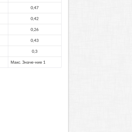
0,47
0,42
0,26
0,43
0,3
Макс. Значе-ние 1