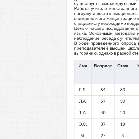
существует связь между всеми
Работа учителя иностранного
нагрузку и вести к эмоционал
внимание и его концентрацию н
специалисту необходимо поддер
Целью нашего исследования ст
языка. Основными методами и
наблюдение, беседа с учителям
В ходе проведенного опроса п
преподавателей высшей школы,
выгоранию, однако в разной ст
Имя
Возраст
Стаж
Г.Л.
54
33
Л.А.
57
30
Т.А.
40
20
О.С.
37
18
М.
27
3