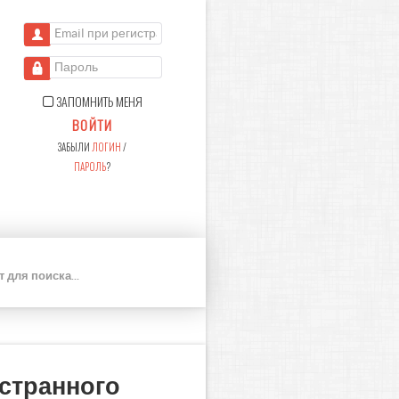
Email при регистрации
Пароль
ЗАПОМНИТЬ МЕНЯ
ВОЙТИ
ЗАБЫЛИ
ЛОГИН
/
ПАРОЛЬ
?
П
О
И
С
К
странного