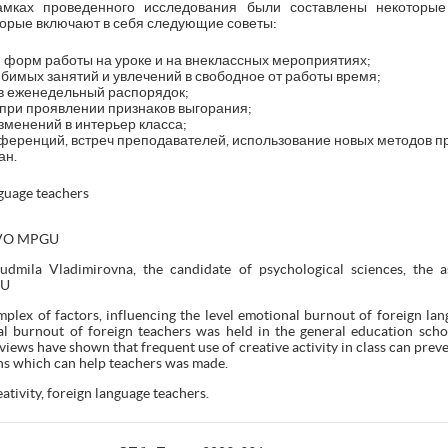
рамках проведенного исследования были составлены некоторы
торые включают в себя следующие советы:
 форм работы на уроке и на внеклассных мероприятиях;
имых занятий и увлечений в свободное от работы время;
 в еженедельный распорядок;
при проявлении признаков выгорания;
менений в интерьер класса;
ференций, встреч преподавателей, использование новых методов п
ан.
guage teachers
U VO MPGU
udmila Vladimirovna, the candidate of psychological sciences, the 
GU
omplex of factors, influencing the level emotional burnout of foreign la
al burnout of foreign teachers was held in the general education sch
iews have shown that frequent use of creative activity in class can prev
ns which can help teachers was made.
tivity, foreign language teachers.