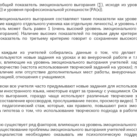
общий показатель эмоционального выгорания (∑), исходя из уро
x)) и уровеня профессиональной успешности (PA(x)).
эмоционального выгорания составляют такие показатели как уров
е каждого отдельного ученика как отдельную личность), и уровен
ль может быть равен 1 (очень высокий уровень эмоционального
ыгорания). Наличие высоких показателей по первым двум критер
показатель по третьему критерию говорит о сохранении высоко
каждым из учителей собирались данные о том, что делает 
спользуются новые задания на уроках и во внеурочной работе и т.
 влияющие на уровень эмоционального выгорания учителей: хар
творчество (частота использования творческий заданий на уроках);
наличие или отсутствие дополнительных мест работы, внеурочных з
рацией, отношения с учащимися.
ски все учителя часто придумывают новые задания для использова
и иностранного языка, некоторые ездят за границу с учащимися. О
го выгорания, гораздо чаще используют различные творческие з
 составление кроссвордов, прослушивание песен, просмотр видео). 
 педагогический стаж, которые, как правило, повышают риск эм
 гипотеза о том, что использование творческого подхода в работ
ю существует ряд факторов, влияющих на уровень эмоционального 
уществование проблемы эмоционального выгорания учителей иност
ециалистов необходимо оказывать им психологическую поддер