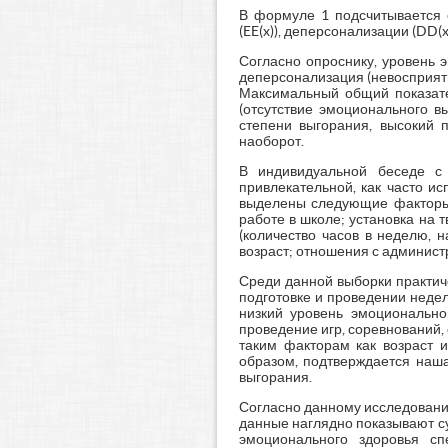
В формуле 1 подсчитывается 
(EE(x)), деперсонализации (DD(
Согласно опроснику, уровень 
деперсонализация (невосприяти
Максимальный общий показате
(отсутствие эмоционального в
степени выгорания, высокий 
наоборот.
В индивидуальной беседе с 
привлекательной, как часто и
выделены следующие факторы,
работе в школе; установка на 
(количество часов в неделю, 
возраст; отношения с админист
Среди данной выборки практиче
подготовке и проведении недел
низкий уровень эмоционально
проведение игр, соревнований,
таким факторам как возраст и
образом, подтверждается наша
выгорания.
Согласно данному исследовани
данные наглядно показывают с
эмоционального здоровья сп