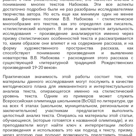
пониманию многих текстов Набокова. Эти все аспекты
достаточно подробно были не раз разобраны исследователями
творчества автора. Но есть еще как минимум один не менее
важный феномен поэтики В.В. Набокова – стилистическое
многообразие его текстов, как это определял сам писатель,
«стилистический колорит». В этом и заключается актуальность
исследования – произведение анализируется именно через
призму стилистических особенностей текста и рассматривается
то, каким образом они влияют и на содержание рассказа, и на
форму художественного пространства рассказа, как
способствуют пониманию произведения и выявлению
новаторства В.В. Набокова – расхождения этого рассказа с
существующей «литературной традицией Рождественских
произведений 19-20 веков».
Практическая значимость этой работы состоит том, что
материалы данного исследования могут послужить в качестве
методического плана для имманентного и интертекстуального
анализа текста, опирающегося именно на стилистический
уровень текста. Одним из примеров может служить
Всероссийская олимпиада школьников (ВсОШ) по литературе, где
на всех 4 этапах (школьном, муниципальном, региональном и
заключительном) участникам предлагается выполнить
целостный анализ текста. Опираясь на материалы этой статьи,
обучающиеся, (которые готовятся к названной олимпиаде), и их
преподаватели могут найти ключ к интерпретации любого
произведения и использовать это как подход к тексту, призму,
через которую они получат возможность представить точный,