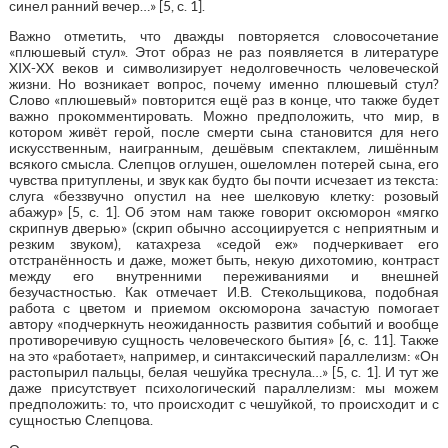
синел ранний вечер…» [5, с. 1].
Важно отметить, что дважды повторяется словосочетание
«плюшевый стул». Этот образ не раз появляется в литературе
XIX-XX веков и символизирует недолговечность человеческой
жизни. Но возникает вопрос, почему именно плюшевый стул?
Слово «плюшевый» повторится ещё раз в конце, что также будет
важно прокомментировать. Можно предположить, что мир, в
котором живёт герой, после смерти сына становится для него
искусственным, наигранным, дешёвым спектаклем, лишённым
всякого смысла. Слепцов оглушен, ошеломлен потерей сына, его
чувства притуплены, и звук как будто бы почти исчезает из текста:
слуга «беззвучно опустил на нее шелковую клетку: розовый
абажур» [5, с. 1]. Об этом нам также говорит оксюморон «мягко
скрипнув дверью» (скрип обычно ассоциируется с неприятным и
резким звуком), катахреза «седой еж» подчеркивает его
отстранённость и даже, может быть, некую дихотомию, контраст
между его внутренними переживаниями и внешней
безучастностью. Как отмечает И.В. Стекольщикова, подобная
работа с цветом и приемом оксюморона зачастую помогает
автору «подчеркнуть неожиданность развития событий и вообще
противоречивую сущность человеческого бытия» [6, с. 11]. Также
на это «работает», например, и синтаксический параллелизм: «Он
растопырил пальцы, белая чешуйка треснула…» [5, с. 1]. И тут же
даже присутствует психологический параллелизм: мы можем
предположить: то, что происходит с чешуйкой, то происходит и с
сущностью Слепцова.