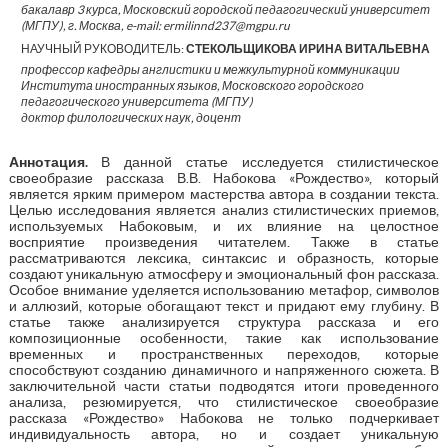
бакалавр 3 курса, Московский городской педагогический университет
(МГПУ), г. Москва, e-mail: ermilinnd237@mgpu.ru
НАУЧНЫЙ РУКОВОДИТЕЛЬ:
СТЕКОЛЬЩИКОВА ИРИНА ВИТАЛЬЕВНА
профессор кафедры англистики и межкультурной коммуникации
Института иностранных языков, Московского городского
педагогического университета (МГПУ)
доктор филологических наук, доцент
Аннотация
.
В данной статье исследуется стилистическое
своеобразие рассказа В.В. Набокова «Рождество», который
является ярким примером мастерства автора в создании текста.
Целью исследования является анализ стилистических приемов,
используемых Набоковым, и их влияние на целостное
восприятие произведения читателем. Также в статье
рассматриваются лексика, синтаксис и образность, которые
создают уникальную атмосферу и эмоциональный фон рассказа.
Особое внимание уделяется использованию метафор, символов
и аллюзий, которые обогащают текст и придают ему глубину. В
статье также анализируется структура рассказа и его
композиционные особенности, такие как использование
временных и пространственных переходов, которые
способствуют созданию динамичного и напряженного сюжета. В
заключительной части статьи подводятся итоги проведенного
анализа, резюмируется, что стилистическое своеобразие
рассказа «Рождество» Набокова не только подчеркивает
индивидуальность автора, но и создает уникальную