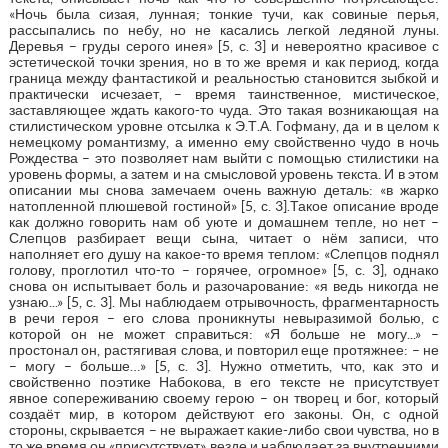
«Ночь была сизая, лунная; тонкие тучи, как совиные перья,
рассыпались по небу, но не касались легкой ледяной луны.
Деревья – груды серого инея» [5, с. 3] и невероятно красивое с
эстетической точки зрения, но в то же время и как период, когда
граница между фантастикой и реальностью становится зыбкой и
практически исчезает, – время таинственное, мистическое,
заставляющее ждать какого-то чуда. Это такая возникающая на
стилистическом уровне отсылка к Э.Т.А. Гофману, да и в целом к
немецкому романтизму, а именно ему свойственно чудо в ночь
Рождества – это позволяет нам выйти с помощью стилистики на
уровень формы, а затем и на смысловой уровень текста. И в этом
описании мы снова замечаем очень важную деталь: «в жарко
натопленной плюшевой гостиной» [5, с. 3].Такое описание вроде
как должно говорить нам об уюте и домашнем тепле, но нет –
Слепцов разбирает вещи сына, читает о нём записи, что
наполняет его душу на какое-то время теплом: «Слепцов поднял
голову, проглотил что-то – горячее, огромное» [5, с. 3], однако
снова он испытывает боль и разочарование: «я ведь никогда не
узнаю...» [5, с. 3]. Мы наблюдаем отрывочность, фрагментарность
в речи героя – его слова проникнуты невыразимой болью, с
которой он не может справиться: «Я больше не могу...» –
простонал он, растягивая слова, и повторил еще протяжнее: – не
– могу – больше…» [5, с. 3]. Нужно отметить, что, как это и
свойственно поэтике Набокова, в его тексте не присутствует
явное сопереживанию своему герою – он творец и бог, который
создаёт мир, в котором действуют его законы. Он, с одной
стороны, скрывается – не выражает какие-либо свои чувства, но в
то же время он «присутствует» везде и наблюдает за внутренними