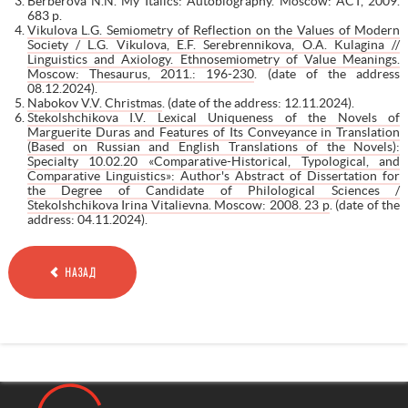
Berberova N.N. My Italics: Autobiography. Moscow: ACT, 2009.
683 p.
Vikulova L.G. Semiometry of Reflection on the Values of Modern
Society / L.G. Vikulova, E.F. Serebrennikova, O.A. Kulagina //
Linguistics and Axiology. Ethnosemiometry of Value Meanings.
Moscow: Thesaurus, 2011.: 196-230
. (date of the address
08.12.2024).
Nabokov V.V. Christmas
. (date of the address: 12.11.2024).
Stekolshchikova I.V. Lexical Uniqueness of the Novels of
Marguerite Duras and Features of Its Conveyance in Translation
(Based on Russian and English Translations of the Novels):
Specialty 10.02.20 «Comparative-Historical, Typological, and
Comparative Linguistics»: Author's Abstract of Dissertation for
the Degree of Candidate of Philological Sciences /
Stekolshchikova Irina Vitalievna. Moscow: 2008. 23 p
. (date of the
address: 04.11.2024).
НАЗАД