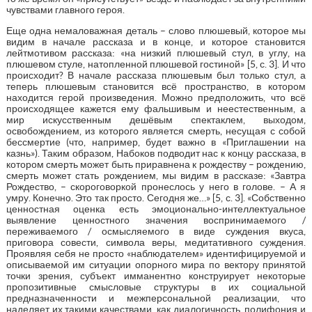
чувствами главного героя.
Еще одна немаловажная деталь – слово плюшевый, которое мы
видим в начале рассказа и в конце, и которое становится
лейтмотивом рассказа: «на низкий плюшевый стул, в углу, на
плюшевом стуле, натопленной плюшевой гостиной» [5, с. 3]. И что
происходит? В начале рассказа плюшевым был только стул, а
теперь плюшевым становится всё пространство, в котором
находится герой произведения. Можно предположить, что всё
происходящее кажется ему фальшивым и неестественным, а
мир искусственным дешёвым спектаклем, выходом,
освобождением, из которого является смерть, несущая с собой
бессмертие (что, например, будет важно в «Приглашении на
казнь»). Таким образом, Набоков подводит нас к концу рассказа, в
котором смерть может быть приравнена к рождеству – рождению,
смерть может стать рождением, мы видим в рассказе: «Завтра
Рождество, – скороговоркой пронеслось у него в голове. – А я
умру. Конечно. Это так просто. Сегодня же…» [5, с. 3]. «Собственно
ценностная оценка есть эмоционально-интеллектуальное
выявление ценностного значения воспринимаемого /
переживаемого / осмысляемого в виде суждения вкуса,
приговора совести, символа веры, медитативного суждения.
Проявляя себя не просто «наблюдателем» идентифицируемой и
описываемой им ситуации опорного мира по вектору принятой
точки зрения, субъект имманентно конструирует некоторые
пропозитивные смысловые структуры в их социальной
предназначенности и межперсональной реализации, что
наделяет их такими качествами, как диалогичность, полифония и