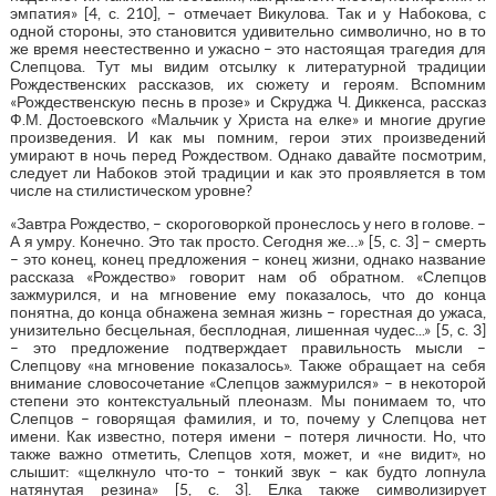
эмпатия» [4, с. 210], – отмечает Викулова. Так и у Набокова, с
одной стороны, это становится удивительно символично, но в то
же время неестественно и ужасно – это настоящая трагедия для
Слепцова. Тут мы видим отсылку к литературной традиции
Рождественских рассказов, их сюжету и героям. Вспомним
«Рождественскую песнь в прозе» и Скруджа Ч. Диккенса, рассказ
Ф.М. Достоевского «Мальчик у Христа на елке» и многие другие
произведения. И как мы помним, герои этих произведений
умирают в ночь перед Рождеством. Однако давайте посмотрим,
следует ли Набоков этой традиции и как это проявляется в том
числе на стилистическом уровне?
«Завтра Рождество, – скороговоркой пронеслось у него в голове. –
А я умру. Конечно. Это так просто. Сегодня же…» [5, с. 3] – cмерть
– это конец, конец предложения – конец жизни, однако название
рассказа «Рождество» говорит нам об обратном. «Слепцов
зажмурился, и на мгновение ему показалось, что до конца
понятна, до конца обнажена земная жизнь – горестная до ужаса,
унизительно бесцельная, бесплодная, лишенная чудес...» [5, с. 3]
– это предложение подтверждает правильность мысли –
Слепцову «на мгновение показалось». Также обращает на себя
внимание словосочетание «Слепцов зажмурился» – в некоторой
степени это контекстуальный плеоназм. Мы понимаем то, что
Слепцов – говорящая фамилия, и то, почему у Слепцова нет
имени. Как известно, потеря имени – потеря личности. Но, что
также важно отметить, Слепцов хотя, может, и «не видит», но
слышит: «щелкнуло что-то – тонкий звук – как будто лопнула
натянутая резина» [5, с. 3]. Елка также символизирует