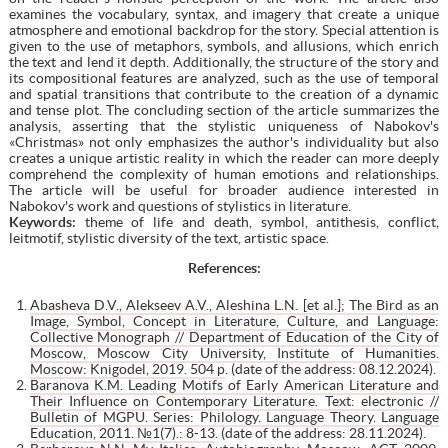
examines the vocabulary, syntax, and imagery that create a unique
atmosphere and emotional backdrop for the story. Special attention is
given to the use of metaphors, symbols, and allusions, which enrich
the text and lend it depth. Additionally, the structure of the story and
its compositional features are analyzed, such as the use of temporal
and spatial transitions that contribute to the creation of a dynamic
and tense plot. The concluding section of the article summarizes the
analysis, asserting that the stylistic uniqueness of Nabokov's
«Christmas» not only emphasizes the author's individuality but also
creates a unique artistic reality in which the reader can more deeply
comprehend the complexity of human emotions and relationships.
The article will be useful for broader audience interested in
Nabokov's work and questions of stylistics in literature.
Keywords:
theme of life and death, symbol, antithesis, conflict,
leitmotif, stylistic diversity of the text, artistic space.
References:
Abasheva D.V., Alekseev A.V., Aleshina L.N. [et al.]; The Bird as an
Image, Symbol, Concept in Literature, Culture, and Language:
Collective Monograph // Department of Education of the City of
Moscow, Moscow City University, Institute of Humanities.
Moscow: Knigodel, 2019. 504 p
. (date of the address: 08.12.2024).
Baranova K.M. Leading Motifs of Early American Literature and
Their Influence on Contemporary Literature. Text: electronic //
Bulletin of MGPU. Series: Philology. Language Theory. Language
Education, 2011. №1(7).: 8-13
. (date of the address: 28.11.2024).