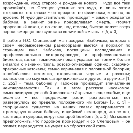
возрождение, уход старого и рождение нового – чудо всё-таки
произойдёт, но Слепцов услышит это чудо, и лишь затем
«откроются его глаза» – он прозреет, не физически, конечно, но
духовно. И чудо действительно происходит – зимой рождается
бабочка, а значит жизнь преодолевает смерть: «торчит
прорванный кокон, а по стене, над столом, быстро ползет вверх
черное сморщенное существо величиной с мышь…» [5, с. 3].
В работе Н.С. Степановой мы находим: «Бабочкам, которые в
своем необыкновенном разнообразии вьются и порхают по
страницам книг Набокова, посвящены исследования и
профессиональных литературоведов, и профессиональных
биологов», «аглая; темно-коричневая, украшенная тонким, белым
зигзагом с изнанки, тэкла; розово-оливковый сфинкс; сказочно-
прекрасные катокалы; темно-коричневая с лиловизной болория;
гонобоблевая желтянка, отороченная черным и розовым;
великолепные смуглые сатириды-энеисы и другие, и другие…» [1,
с. 252] – тема бабочек у Набокова производит впечатление
неисчерпаемости». Так и в этом рассказе насекомое,
символизирующее собой человека: «И крылья – еще слабые, еще
влажные – все продолжали расти, расправляться, вот
развернулись до предела, положенного им Богом» [5, с. 3] –
сморщенное существо на наших глазах превращается в
«громадную ночную бабочку, индийский шелкопряд, что летает,
как птица, в сумраке, вокруг фонарей Бомбея» [5, с. 3]. Мы можем
предположить, что подобное произойдёт и со Слепцовым – он
оживёт, переродится, не умрёт, но сбросит свой кокон.