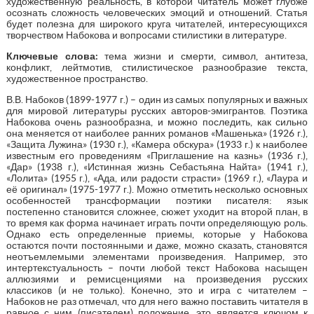
художественную реальность, в которой читатель может глубже
осознать сложность человеческих эмоций и отношений. Статья
будет полезна для широкого круга читателей, интересующихся
творчеством Набокова и вопросами стилистики в литературе.
Ключевые слова:
тема жизни и смерти, символ, антитеза,
конфликт, лейтмотив, стилистическое разнообразие текста,
художественное пространство.
В.В. Набоков (1899-1977 г.) – один из самых популярных и важных
для мировой литературы русских авторов-эмигрантов. Поэтика
Набокова очень разнообразна, и можно последить, как сильно
она меняется от наиболее ранних романов «Машенька» (1926 г.),
«Защита Лужина» (1930 г.), «Камера обскура» (1933 г.) к наиболее
известным его проведениям «Приглашение на казнь» (1936 г.),
«Дар» (1938 г.), «Истинная жизнь Себастьяна Найта» (1941 г.),
«Лолита» (1955 г.), «Ада, или радости страсти» (1969 г.), «Лаура и
её оригинал» (1975-1977 г.). Можно отметить несколько основных
особенностей трансформации поэтики писателя: язык
постепенно становится сложнее, сюжет уходит на второй план, в
то время как форма начинает играть почти определяющую роль.
Однако есть определенные приемы, которые у Набокова
остаются почти постоянными и даже, можно сказать, становятся
неотъемлемыми элементами произведения. Например, это
интертекстуальность – почти любой текст Набокова насыщен
аллюзиями и ремисценциями на произведения русских
классиков (и не только). Конечно, это и игра с читателем –
Набоков не раз отмечал, что для него важно поставить читателя в
равное с ним (писателем) положение, это является ключом к