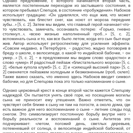
Однако предложение, с которого начинается вторая часть,
является постепенным переходом из застывшего состояния, в
котором пребывал Слепцов, в состояние «пробуждения». Набоков
использует градацию: «Он удивлялся, что еще жив, что может
чувствовать, как блестит снег, как ноют от мороза передние
зубы…» [5, с. 2]. Затем мы видим, что главный герой начинает что-
то чувствовать, замечать, осознавать потерю: «Горько, гневно
столкнул…», «всею жизнью наполненный гроб…» [5, с. 2],
вспоминать сына и то, как все было летом, когда его сын был еще
жив. Автор использует ретроспективу для усиления эффекта:
«Совсем недавно, в Петербурге, – радостно, жадно поговорив в
бреду о школе, о велосипеде, о какой-то индийской бабочке, – он
умер…» [5, с. 2], – в предложении мы видим слово «радостно» и
слово «умер». И радостный пейзаж «блистательного мороза» [5, с.
2], «белые купола клумб» [5, с. 2] и «сияющий высокий парк» [5, с.
2] сменяется пейзажем холодным и безжизненным (гроб, склеп).
Также важно сказать, что именно здесь Набоков вводит символ
бабочки, но для Слепцова пока это только напоминание о сыне.
Однако церковный крест в конце второй части кажется Слепцову
надеждой. Он пытается унять своё горе, но посещение могилы
сына не приносит ему утешения. Важно отметить, что он
чувствует себя ближе к сыну не там на погосте, а около дома, где
есть важное для него воспоминание о сыне – летние следы под
снегом. Это символизирует постоянную борьбу внутри него –
борьбу реальности и воспоминаний о сыне. Антитеза это
подчеркивает: «летом, погожий день, светлых деревьев,
потемневшей от солнца, о велосипеде индийской бабочкой, от
кисеи еще пахло летом, травяным зноем … «противопоставлено»: