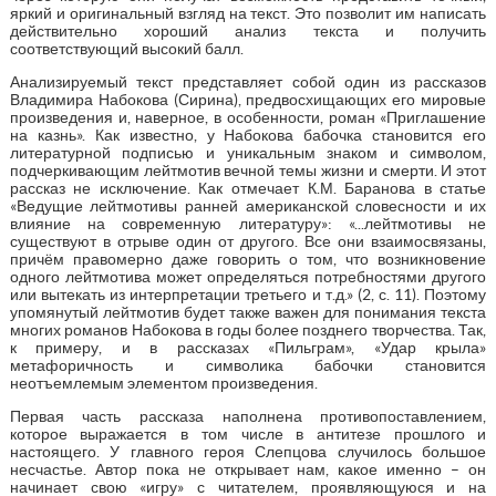
яркий и оригинальный взгляд на текст. Это позволит им написать
действительно хороший анализ текста и получить
соответствующий высокий балл.
Анализируемый текст представляет собой один из рассказов
Владимира Набокова (Сирина), предвосхищающих его мировые
произведения и, наверное, в особенности, роман «Приглашение
на казнь». Как известно, у Набокова бабочка становится его
литературной подписью и уникальным знаком и символом,
подчеркивающим лейтмотив вечной темы жизни и смерти. И этот
рассказ не исключение. Как отмечает К.М. Баранова в статье
«Ведущие лейтмотивы ранней американской словесности и их
влияние на современную литературу»: «...лейтмотивы не
существуют в отрыве один от другого. Все они взаимосвязаны,
причём правомерно даже говорить о том, что возникновение
одного лейтмотива может определяться потребностями другого
или вытекать из интерпретации третьего и т.д.» (2, с. 11). Поэтому
упомянутый лейтмотив будет также важен для понимания текста
многих романов Набокова в годы более позднего творчества. Так,
к примеру, и в рассказах «Пильграм», «Удар крыла»
метафоричность и символика бабочки становится
неотъемлемым элементом произведения.
Первая часть рассказа наполнена противопоставлением,
которое выражается в том числе в антитезе прошлого и
настоящего. У главного героя Слепцова случилось большое
несчастье. Автор пока не открывает нам, какое именно – он
начинает свою «игру» с читателем, проявляющуюся и на