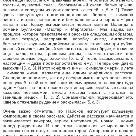
толстый, пушистый снег…, белокаменный склеп, белые крыши,
незримым холодком из гулких железных сеней…» [5, с. 1]. Также
здесь присутствует противопоставление белого – символа
чистоты, истины, невинности и божественности и черного – цвет
мглы и зла, (сразу вспоминается черная мантия Воланда в
романе Булгакова «Мастер и Маргарита»). Мы видим, как
прошлое, которое представлено в рассказе следующим образом:
«нашел тетради, расправили, коробку из-под английских
бисквитов с крупным индийским коконом, стоившим три рубля,
рванный сачок – кисейный мешок на складном обруче, и от кисеи
еще пахло летом, травяным зноем, шелком отливали под
стеклом ровные ряды бабочек» [5, с. 2] тесно взаимосвязано с
настоящим и даже противопоставлено ему: «Теперь они давно
высохли» [5, с. 3]. И этот конфликт зимы – символа смерти, и лета
– символа жизни, является еще одним конфликтом рассказа.
Слепцов не понимает, как ему воспринимать новую реальность,
он не узнаёт свой дом, всё кажется ему чужим, когда входит туда
один – без сына: автор использует инверсию: «мебель в саванах
казалась незнакомой; вместо люстры висел с потолка не
звенящий мешок…» [5, с. 2]. Орнаментализм подчёркивает это:
«дверь с тяжелым рыданием раскрылась» [5, с. 3].
Очень важно отметить, что Набоков использует кольцевую
композицию в своём рассказе. Действие рассказа начинается и
заканчивается вечером, вернее наступающей ночью – ночью
перед рождеством. И при этом каждая из четырех частей
рассказа соответствует состоянию героя. Автор, как и в начале
текста, описывает ночь как что-то совершенно потрясающее: