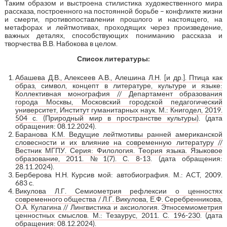
Таким образом и выстроена стилистика художественного мира
рассказа, построенного на постоянной борьбе – конфликте жизни
и смерти, противопоставлении прошлого и настоящего, на
метафорах и лейтмотивах, проходящих через произведение,
важных деталях, способствующих пониманию рассказа и
творчества В.В. Набокова в целом.
Список литературы:
Абашева Д.В., Алексеев А.В., Алешина Л.Н. [и др.]. Птица как
образ, символ, концепт в литературе, культуре и языке:
Коллективная монография // Департамент образования
города Москвы, Московский городской педагогический
университет, Институт гуманитарных наук. М.: Книгодел, 2019.
504 с. (Природный мир в пространстве культуры)
. (дата
обращения: 08.12.2024).
Баранова К.М. Ведущие лейтмотивы ранней американской
словесности и их влияние на современную литературу //
Вестник МГПУ. Серия: Филология. Теория языка. Языковое
образование, 2011. №1(7). С. 8-13
. (дата обращения:
28.11.2024).
Берберова Н.Н. Курсив мой: автобиография. М.: ACT, 2009.
683 с.
Викулова Л.Г. Семиометрия рефлексии о ценностях
современного общества / Л.Г. Викулова, Е.Ф. Серебренникова,
О.А. Кулагина // Лингвистика и аксиология. Этносемиометрия
ценностных смыслов. М.: Тезаурус, 2011. С. 196-230
. (дата
обращения: 08.12.2024).