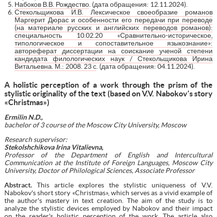
Набоков В.В. Рождество
. (дата обращения: 12.11.2024).
Стекольщикова И.В. Лексическое своеобразие романов
Маргерит Дюрас и особенности его передачи при переводе
(на материале русских и английских переводов романов):
специальность 10.02.20 «Сравнительно-историческое,
типологическое и сопоставительное языкознание»:
автореферат диссертации на соискание ученой степени
кандидата филологических наук / Стекольщикова Ирина
Витальевна. М.: 2008. 23 с
. (дата обращения: 04.11.2024).
A holistic perception of a work through the prism of the
stylistic originality of the text (based on V.V. Nabokov's story
«Christmas»)
Ermilin N.D.,
bachelor
of 3 course of the Moscow City University, Moscow
Research supervisor:
Stekolshchikova Irina Vitalievna,
Professor of the Department of English and Intercultural
Communication at the Institute of Foreign Languages, Moscow City
University, Doctor of Philological Sciences, Associate Professor
Abstract.
This article explores the stylistic uniqueness of V.V.
Nabokov's short story «Christmas», which serves as a vivid example of
the author's mastery in text creation. The aim of the study is to
analyze the stylistic devices employed by Nabokov and their impact
on the reader's holistic perception of the work. The article also