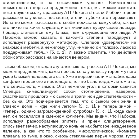
стилистическом, и на лексическом уровнях. Внимательно
посмотрев на первые предложения текста, мы можем заметить
некоторую отсылку к рассказу А.П. Чехова «Тоска». У обоих героев
рассказов случилось несчастье, и они глубоко это переживают.
Иона не может рассказать о своём несчастье кому-либо, так как
его никто не хочет слушать, и он «изливает душу» своей лошади.
Лошадь становится ему ближе, чем окружающие его люди. А
Набоков, можно сказать, в какой-то степени пародирует и
использует развернутую метафору: Слепцов «доверяется» не
знакомой мебели, а нежилому углу: «именно он толково, ласково
поддерживает тебя…» [5, с. 1]. И важно отметить, что действия
обоих этих рассказов начинаются вечером.
Таким образом, отгадав эту аллюзию на рассказ А.П. Чехова, мы
можем предположить, какое несчастье случилось у героя – у него
умер близкий человек, его сын. Уже в первой части мы наблюдаем
конфликт прошлого и настоящего, то, что было тогда, – летом и то,
что сейчас есть, – зимой. Этот нежилой угол, в который садится
Слепцов, символизирует собой столкновение, наверное,
счастливого прошлого – с сыном и трагичной действительности –
без сына. Это подчеркивается тем, что с сыном они жили в
главном доме – «где жили летом» [5, с. 1], и теперь зимой –
«теперь, однако загроможденной сугробом» [5, с. 1], когда сына
нет, он поселился в смежном флигеле. Мы видим, что Набоков,
используя разнообразные эпитеты и прием олицетворения,
описывает вечер, наступающую ночь не как бытовое, ежедневное
явление, а как что-то особенное, мифологическое: «Комната
плавала во тьме, в окно, сквозь стеклянные перья мороза, густо