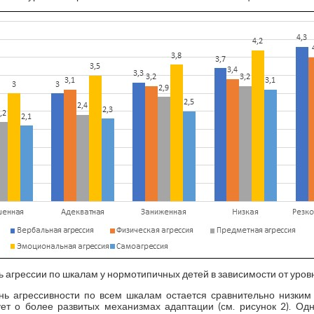
нь агрессии по шкалам у нормотипичных детей в зависимости от уро
нь агрессивности по всем шкалам остается сравнительно низким
ует о более развитых механизмах адаптации (см. рисунок 2). О