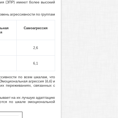
тия (ЗПР) имеют более высокий
овень агрессивности по группам
льная
Самоагрессия
ия
2,6
6,1
ссивности по всем шкалам, что
Эмоциональная агрессия (6,6) и
них переживаниях, связанных с
зывает на их лучшую адаптацию
аются по шкале эмоциональной