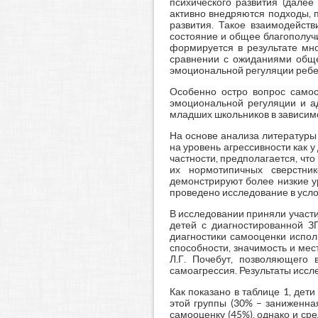
психического развития (далее
активно внедряются подходы, 
развития. Такое взаимодейств
состояние и общее благополуч
формируется в результате мно
сравнении с ожиданиями обще
эмоциональной регуляции ребе
Особенно остро вопрос самоо
эмоциональной регуляции и ад
младших школьников в зависимо
На основе анализа литературы 
на уровень агрессивности как у
частности, предполагается, чт
их нормотипичных сверстни
демонстрируют более низкие у
проведено исследование в усл
В исследовании приняли участи
детей с диагностированной ЗП
диагностики самооценки исполь
способности, значимость и мес
Л.Г. Почебут, позволяющего 
самоагрессия. Результаты иссл
Как показано в таблице 1, де
этой группы (30% – заниженна
самооценку (45%), однако и ср