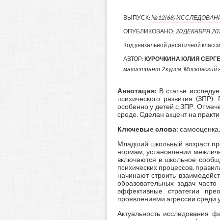
ВЫПУСК:
№12(68) ИССЛЕДОВАН
ОПУБЛИКОВАНО:
20 ДЕКАБРЯ 20
Код уникальной десятичной класс
АВТОР:
КУРОЧКИНА ЮЛИЯ СЕРГ
магистрант 2 курса, Московский г
Аннотация:
В статье исследу
психического развития (ЗПР).
особенно у детей с ЗПР. Отмеч
среде. Сделан акцент на практ
Ключевые слова:
самооценка,
Младший школьный возраст пре
нормам, установлении межличн
включаются в школьное сообщ
психических процессов, правил
начинают строить взаимодейст
образовательных задач часто
эффективные стратегии прео
проявлениями агрессии среди уч
Актуальность исследования ф