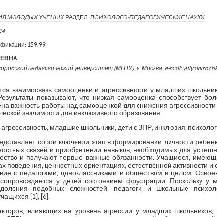
ИЯ МОЛОДЫХ УЧЕНЫХ
РАЗДЕЛ:
ПСИХОЛОГО-ПЕДАГОГИЧЕСКИЕ НАУКИ
24
ификации:
159.99
ЕЕВНА
ородской педагогический университет (МГПУ), г. Москва, e-mail: yulyakuroch
ется взаимосвязь самооценки и агрессивности у младших школьник
 Результаты показывают, что низкая самооценка способствует бо
ена важность работы над самооценкой для снижения агрессивности
ической значимости для инклюзивного образования.
 агрессивность, младшие школьники, дети с ЗПР, инклюзия, психолог
дставляет собой ключевой этап в формировании личности ребенк
остных связей и приобретении навыков, необходимых для успешно
ество и получают первые важные обязанности. Учащиеся, имеющи
ах поведения, ценностных ориентациях, естественной активности 
вие с педагогами, одноклассниками и обществом в целом. Осво
 сопровождается у детей состоянием фрустрации. Поскольку у м
доления подобных сложностей, педагоги и школьные психол
ащихся [1], [6].
акторов, влияющих на уровень агрессии у младших школьников, 