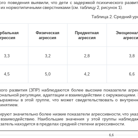
ого поведения выявили, что дети с задержкой психического разви
 их нормотипичными сверстниками (см. таблицу 2, рисунок 1).
Таблица 2. Средний ур
рбальная
Физическая
Предметная
Эмоциона
агрессия
агрессия
агрессия
агресс
3,3
3,2
2,8
3,8
4,5
5,0
4,2
6,6
кого развития (ЗПР) наблюдаются более высокие показатели агре
ональной регуляции, адаптации и взаимодействии с окружающими. 
выражены в этой группе, что может свидетельствовать о внутрен
ринятием.
руют значительно более низкие показатели агрессивности, что ука
 взаимодействию. Наибольшие значения у этой группы наблюд
оказатель находится в пределах средней степени агрессивности.