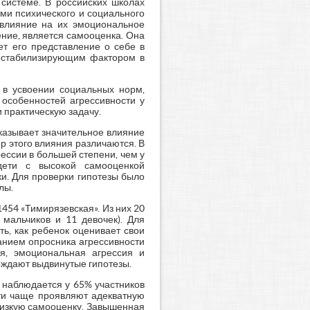
 системе. В российских школах
ми психического и социального
е влияние на их эмоциональное
ние, является самооценка. Она
ет его представление о себе в
дестабилизирующим фактором в
 в усвоении социальных норм,
 особенностей агрессивности у
 практическую задачу.
оказывает значительное влияние
ер этого влияния различаются. В
ессии в большей степени, чем у
дети с высокой самооценкой
и. Для проверки гипотезы было
лы.
454 «Тимирязевская». Из них 20
 мальчиков и 11 девочек). Для
ть, как ребенок оценивает свои
ванием опросника агрессивности
ая, эмоциональная агрессия и
рждают выдвинутые гипотезы.
 наблюдается у 65% участников
ети чаще проявляют адекватную
 низкую самооценку. Завышенная