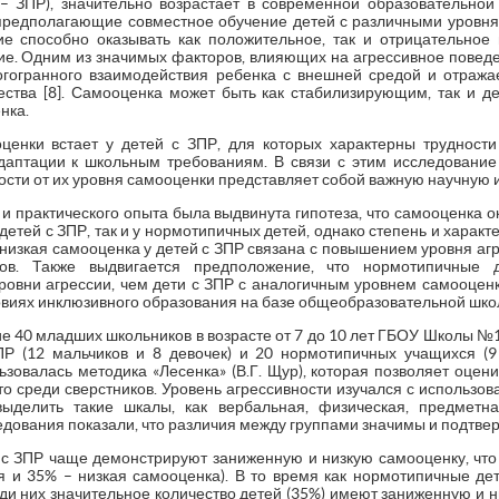
 – ЗПР), значительно возрастает в современной образовательной
предполагающие совместное обучение детей с различными уровня
ие способно оказывать как положительное, так и отрицательно
ие. Одним из значимых факторов, влияющих на агрессивное поведе
гогранного взаимодействия ребенка с внешней средой и отража
ства [8]. Самооценка может быть как стабилизирующим, так и 
нка.
ценки встает у детей с ЗПР, для которых характерны трудности
аптации к школьным требованиям. В связи с этим исследование
сти от их уровня самооценки представляет собой важную научную и
и практического опыта была выдвинута гипотеза, что самооценка 
 детей с ЗПР, так и у нормотипичных детей, однако степень и характ
о низкая самооценка у детей с ЗПР связана с повышением уровня агр
ков. Также выдвигается предположение, что нормотипичные 
ровни агрессии, чем дети с ЗПР с аналогичным уровнем самооценк
овиях инклюзивного образования на базе общеобразовательной шко
е 40 младших школьников в возрасте от 7 до 10 лет ГБОУ Школы №1
Р (12 мальчиков и 8 девочек) и 20 нормотипичных учащихся (9
зовалась методика «Лесенка» (В.Г. Щур), которая позволяет оцени
то среди сверстников. Уровень агрессивности изучался с использо
выделить такие шкалы, как вербальная, физическая, предметн
едования показали, что различия между группами значимы и подтве
ти с ЗПР чаще демонстрируют заниженную и низкую самооценку, что
я и 35% – низкая самооценка). В то время как нормотипичные д
еди них значительное количество детей (35%) имеют заниженную и