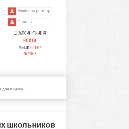
Email при регистрации
Пароль
ЗАПОМНИТЬ МЕНЯ
ВОЙТИ
ЗАБЫЛИ
ЛОГИН
/
ПАРОЛЬ
?
П
О
И
С
К
их школьников