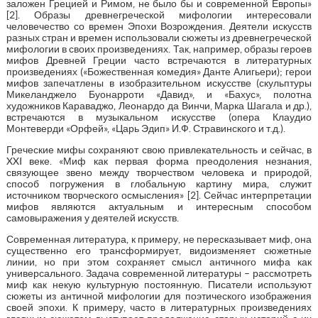
заложен Грецией и Римом, не было бы и современной Европы»
[2]. Образы древнегреческой мифологии интересовали
человечество со времен Эпохи Возрождения. Деятели искусств
разных стран и времен использовали сюжеты из древнегреческой
мифологии в своих произведениях. Так, например, образы героев
мифов Древней Греции часто встречаются в литературных
произведениях («Божественная комедия» Данте Алигьери); герои
мифов запечатлены в изобразительном искусстве (скульптуры
Микеланджело Буонарроти «Давид», и «Бахус», полотна
художников Караваджо, Леонардо да Винчи, Марка Шагала и др.),
встречаются в музыкальном искусстве (опера Клаудио
Монтеверди «Орфей», «Царь Эдип» И.Ф. Стравинского и т.д.).
Греческие мифы сохраняют свою привлекательность и сейчас, в
XXI веке. «Миф как первая форма преодоления незнания,
связующее звено между творчеством человека и природой,
способ погружения в глобальную картину мира, служит
источником творческого осмысления» [2]. Сейчас интерпретации
мифов являются актуальным и интересным способом
самовыражения у деятелей искусств.
Современная литература, к примеру, не пересказывает миф, она
существенно его трансформирует, видоизменяет сюжетные
линии, но при этом сохраняет смысл античного мифа как
универсального. Задача современной литературы – рассмотреть
миф как некую культурную постоянную. Писатели используют
сюжеты из античной мифологии для поэтического изображения
своей эпохи. К примеру, часто в литературных произведениях