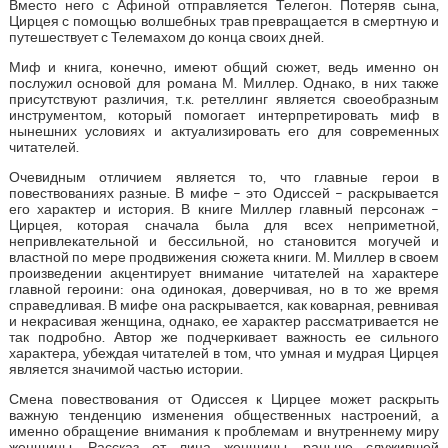
Вместо него с Афиной отправляется Телегон. Потеряв сына,
Цирцея с помощью волшебных трав превращается в смертную и
путешествует с Телемахом до конца своих дней.
Миф и книга, конечно, имеют общий сюжет, ведь именно он
послужил основой для романа М. Миллер. Однако, в них также
присутствуют различия, т.к. ретеллинг является своеобразным
инструментом, который помогает интерпретировать миф в
нынешних условиях и актуализировать его для современных
читателей.
Очевидным отличием является то, что главные герои в
повествованиях разные. В мифе – это Одиссей – раскрывается
его характер и история. В книге Миллер главный персонаж –
Цирцея, которая сначала была для всех неприметной,
непривлекательной и бессильной, но становится могучей и
властной по мере продвижения сюжета книги. М. Миллер в своем
произведении акцентирует внимание читателей на характере
главной героини: она одинокая, доверчивая, но в то же время
справедливая. В мифе она раскрывается, как коварная, ревнивая
и некрасивая женщина, однако, ее характер рассматривается не
так подробно. Автор же подчеркивает важность ее сильного
характера, убеждая читателей в том, что умная и мудрая Цирцея
является значимой частью истории.
Смена повествования от Одиссея к Цирцее может раскрыть
важную тенденцию изменения общественных настроений, а
именно обращение внимания к проблемам и внутреннему миру
женщины. Рассказ от лица женщины, раньше служившей