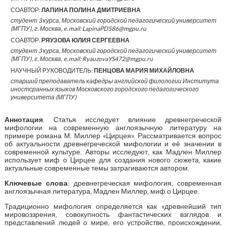
СОАВТОР:
ЛАПИНА ПОЛИНА ДМИТРИЕВНА
студент 3 курса, Московский городской педагогический университет
(МГПУ), г. Москва, e₋mail: LapinaPD586@mgpu.ru
СОАВТОР:
РЯУЗОВА ЮЛИЯ СЕРГЕЕВНА
студент 3 курса, Московский городской педагогический университет
(МГПУ), г. Москва, e₋mail: RyauzovaYS472@mgpu.ru
НАУЧНЫЙ РУКОВОДИТЕЛЬ:
ПЕНЦОВА МАРИЯ МИХАЙЛОВНА
старший преподаватель кафедры английской филологии Института
иностсранных языков Московского городского педагогического
университета (МГПУ)
Аннотация
. Статья исследует влияние древнегреческой
мифологии на современную англоязычную литературу на
примере романа М. Миллер «Цирцея». Рассматривается вопрос
об актуальности древнегреческой мифологии и её значении в
современной культуре. Авторы исследуют, как Мадлен Миллер
использует миф о Цирцее для создания нового сюжета, какие
актуальные современные темы затрагиваются автором.
Ключевые слова
: древнегреческая мифология, современная
англоязычная литература, Мадлен Миллер, миф о Цирцее.
Традиционно мифология определяется как «древнейший тип
мировоззрения, совокупность фантастических взглядов и
представлений людей о мире, его устройстве, происхождении,