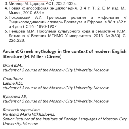
Миллер М. Цирцея. АСТ, 2022. 432 с.
Новая философская энциклопедия. В 4 т. Т. 2. Е–М изд. М.:
Мысль, 2010. 634 с.
Покровский А.И. Греческая религия и мифология //
Энциклопедический словарь Брокгауза и Ефрона: в 86 т. (82 т.
и 4 доп.). СПб.: 1890-1907.
Пенцова М.М. Проблема культурного кода в семиотике Ю.М.
Лотмана // Вестник МГИМО Университета. 2013. №3(30). С.
226₋228.
Ancient Greek mythology in the context of modern English
literature (M. Miller «Circe»)
Grant E.M.,
student of 3 course of the Moscow City University, Moscow
Coauthors:
Lapina P.D
.,
student of 3 course of the Moscow City University, Moscow
Ryau
zova J.S.,
student of 3 course of the Moscow City University, Moscow
Research supervisor:
Pentsova Maria Mikhailovna
,
Senior lecturer
of
the Institute of Foreign Languages of Moscow City
University, Moscow