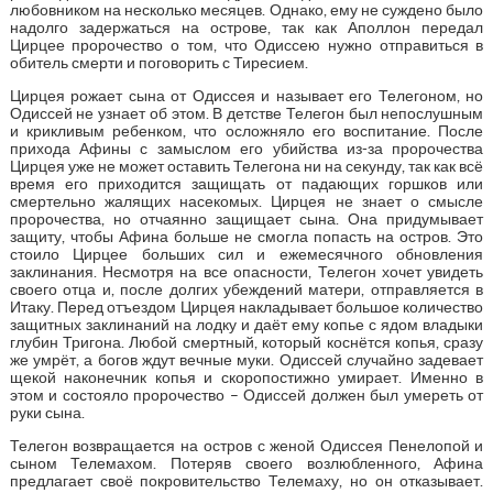
любовником на несколько месяцев. Однако, ему не суждено было
надолго задержаться на острове, так как Аполлон передал
Цирцее пророчество о том, что Одиссею нужно отправиться в
обитель смерти и поговорить с Тиресием.
Цирцея рожает сына от Одиссея и называет его Телегоном, но
Одиссей не узнает об этом. В детстве Телегон был непослушным
и крикливым ребенком, что осложняло его воспитание. После
прихода Афины с замыслом его убийства из-за пророчества
Цирцея уже не может оставить Телегона ни на секунду, так как всё
время его приходится защищать от падающих горшков или
смертельно жалящих насекомых. Цирцея не знает о смысле
пророчества, но отчаянно защищает сына. Она придумывает
защиту, чтобы Афина больше не смогла попасть на остров. Это
стоило Цирцее больших сил и ежемесячного обновления
заклинания. Несмотря на все опасности, Телегон хочет увидеть
своего отца и, после долгих убеждений матери, отправляется в
Итаку. Перед отъездом Цирцея накладывает большое количество
защитных заклинаний на лодку и даёт ему копье с ядом владыки
глубин Тригона. Любой смертный, который коснётся копья, сразу
же умрёт, а богов ждут вечные муки. Одиссей случайно задевает
щекой наконечник копья и скоропостижно умирает. Именно в
этом и состояло пророчество – Одиссей должен был умереть от
руки сына.
Телегон возвращается на остров с женой Одиссея Пенелопой и
сыном Телемахом. Потеряв своего возлюбленного, Афина
предлагает своё покровительство Телемаху, но он отказывает.