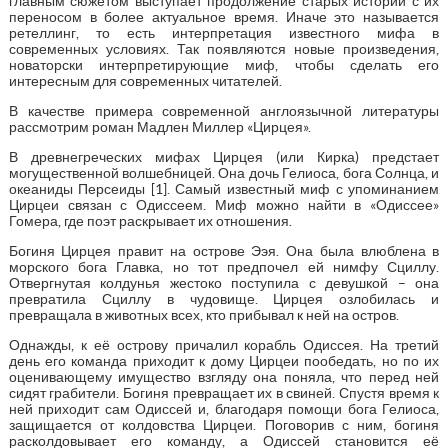
главным сюжетом выступает продолжение старых историй с их
переносом в более актуальное время. Иначе это называется
ретеллинг, то есть интерпретация известного мифа в
современных условиях. Так появляются новые произведения,
новаторски интерпретирующие миф, чтобы сделать его
интересным для современных читателей.
В качестве примера современной англоязычной литературы
рассмотрим роман Мадлен Миллер «Цирцея».
В древнегреческих мифах Цирцея (или Кирка) предстает
могущественной волшебницей. Она дочь Гелиоса, бога Солнца, и
океаниды Персеиды [1]. Самый известный миф с упоминанием
Цирцеи связан с Одиссеем. Миф можно найти в «Одиссее»
Гомера, где поэт раскрывает их отношения.
Богиня Цирцея правит на острове Ээя. Она была влюблена в
морского бога Главка, но тот предпочел ей нимфу Сциллу.
Отвергнутая колдунья жестоко поступила с девушкой – она
превратила Сциллу в чудовище. Цирцея озлобилась и
превращала в животных всех, кто прибывал к ней на остров.
Однажды, к её острову причалил корабль Одиссея. На третий
день его команда приходит к дому Цирцеи пообедать, но по их
оценивающему имущество взгляду она поняла, что перед ней
сидят грабители. Богиня превращает их в свиней. Спустя время к
ней приходит сам Одиссей и, благодаря помощи бога Гелиоса,
защищается от колдовства Цирцеи. Поговорив с ним, богиня
расколдовывает его команду, а Одиссей становится её