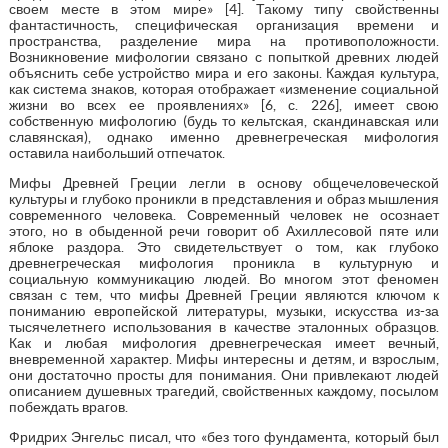
своем месте в этом мире» [4]. Такому типу свойственны
фантастичность, специфическая организация времени и
пространства, разделение мира на противоположности.
Возникновение мифологии связано с попыткой древних людей
объяснить себе устройство мира и его законы. Каждая культура,
как система знаков, которая отображает «изменение социальной
жизни во всех ее проявлениях» [6, с. 226], имеет свою
собственную мифологию (будь то кельтская, скандинавская или
славянская), однако именно древнегреческая мифология
оставила наибольший отпечаток.
Мифы Древней Греции легли в основу общечеловеческой
культуры и глубоко проникли в представления и образ мышления
современного человека. Современный человек не осознает
этого, но в обыденной речи говорит об Ахиллесовой пяте или
яблоке раздора. Это свидетельствует о том, как глубоко
древнегреческая мифология проникла в культурную и
социальную коммуникацию людей. Во многом этот феномен
связан с тем, что мифы Древней Греции являются ключом к
пониманию европейской литературы, музыки, искусства из-за
тысячелетнего использования в качестве эталонных образцов.
Как и любая мифология древнегреческая имеет вечный,
вневременной характер. Мифы интересны и детям, и взрослым,
они достаточно просты для понимания. Они привлекают людей
описанием душевных трагедий, свойственных каждому, посылом
побеждать врагов.
Фридрих Энгельс писал, что «без того фундамента, который был