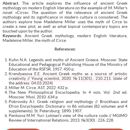
Abstract
. The article explores the influence of ancient Greek
mythology on modern English literature on the example of M. Miller's
novel «Circe». The question of the relevance of ancient Greek
mythology and its significance in modern culture is considered. The
authors explore how Madeleine Miller uses the myth of Circe to
create a new plot, as well as what topical contemporary topics are
touched upon by the author.
Keywords
: Ancient Greek mythology, modern English literature,
Madeleine Miller, the myth of Circe.
References:
Kuhn N.A. Legends and myths of Ancient Greece. Moscow: State
Educational and Pedagogical Publishing House of the Ministry of
Education of the RSFSR, 1957. 450 p.
Krendyasova E.E. Ancient Greek myths as a source of artistic
creativity // Young scientist, 2020. №11(301).: 210₋211
. (date of
the address: 04.03.2024).
Miller M. Circe. AST, 2022. 432 p.
The New Philosophical Encyclopedia. In 4 vols. Vol. 2nd ed.
Moscow: Mysl, 2010. 634 p
Pokrovsky A.I. Greek religion and mythology // Brockhaus and
Efron Encyclopedic Dictionary: in 86 volumes (82 volumes and 4
supplements). St. Petersburg: 1890₋1907.
Pentsova M.M. Yuri Lotman’s view of the culture code // MGIMO
Review of International Relations, 2013. №3(30).: 226₋228.