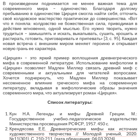
В произведении поднимается не менее важная тема для
современного мира – одиночество. Благодаря долгому
пребыванию в одиночестве Цирцея смогла найти себя, отточить
своё колдовское мастерство практически до совершенства. «Вот
что я поняла: колдовство не божественная сила, приводимая в
действие мгновенно, одной мыслью. Его нужно творить, нужно
трудиться – замышлять и искать, выкапывать, сушить, крошить и
растирать, готовить, приговаривать и припевать» [3, с. 95]. Каждая
новая встреча с внешним миром меняет героиню и открывает
новую грань ее характера.
«Цирцея» – это яркий пример воплощения древнегреческого
мифа в современной литературе. Использование мифологии в
«Цирцее» позволяет Мадлен Миллер связать древний миф с
современными и актуальными для читателей вопросами.
Хочется подчеркнуть, что Мадлен Миллер показывает
несомненное влияние греческого мифа на современную
литературу, вкладывая в мифологические образы значения
современного мира, что актуализирует роман «Цирцея».
Список литературы:
Кун Н.А. Легенды и мифы Древней Греции. М.:
Государственное учебно₋педагогическое издательство
Министерства просвещения РСФСР, 1957. 450 с.
Крендясова Е.Е. Древнегреческие мифы как источник
художественного творчества // Молодой ученый, 2020.
№11(301). С. 210-211
. (дата обращения: 04.03.2024).