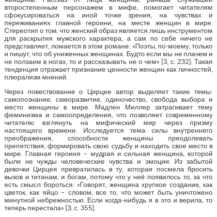
второстепенным персонажем в мифе, помогает читателям
сфокусироваться на иной точке зрения, на чувствах и
переживаниях главной героини, на месте женщин в мире.
Стереотип о том, что женский образ является лишь инструментом
для раскрытия мужского характера, а сам по себе ничего не
представляет, ломается в этом романе: «Поэты, по-моему, только
и пишут, что об униженных женщинах. Будто если мы не плачем и
не ползаем в ногах, то и рассказывать не о чем» [3, с. 232]. Такая
тенденция отражает признание ценности женщин как личностей,
плюрализм мнений.
Через повествование о Цирцее автор выделяет такие темы:
самопознание, саморазвитие, одиночество, свобода выбора и
место женщины в мире. Мадлен Миллер затрагивает тему
феминизма и самоопределения, что позволяет современному
читателю взглянуть на мифический мир через призму
настоящего времени. Исследуется тема силы внутреннего
преображения, способности женщины преодолевать
препятствия, формировать свою судьбу и находить свое место в
мире. Главная героиня – мудрая и сильная женщина, которой
были не чужды человеческие чувства и эмоции. Из забытой
девочки Цирцея превратилась в ту, которая посмела бросить
вызов и титанам, и богам, потому что у неё появилось то, за что
есть смысл бороться: «Говорят, женщина хрупкое создание, как
цветок, как яйцо – словом, все то, что может быть уничтожено
минутной небрежностью. Если когда-нибудь я в это и верила, то
теперь перестала» [3, с. 355].