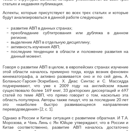
статьях и недавняя публикация.
Аспекты, которые присутствуют во всех трех статьях и которые
будут анализироваться в данной работе следующие:
развитие АВП в данных странах;
преобладание субтитрования или дубляжа в данном
регионе;
выделение АВП в отдельную дисциплину;
активность изучения АВП;
последние тенденции в области и положение развития на
данный момент.
Говоря о развитии АВП в целом, в европейских странах изучение
этой области началось примерно тогда, когда возник феномен
кинематографа, а активно развивается оно и по сей день. А.
Боланьос-Гарсия-Эскрибано, Х. Диас Синтас и С. Массидда
подчеркивают, что уже к 2009 году на английском языке
существовало более 169 книг, 33 докторских диссертаций и 697
статей по теме АВП, что прямо говорит о том, насколько эта
область популярна. Авторы также пишут, что за последние 20 лет
это «наиболее быстро развивающееся направление
переводоведения» [2, с. 1].
Однако в России и Китае ситуация с развитием обратная. И Т.А.
Морозова, и Чэнь Линь с Ян Юйцзе утверждают, что в России и
Китае соответственно, развитие АВП началось достаточно