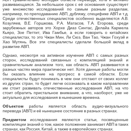
развивающаяся. За небольшое срок с её основания существует
уже множество исследований по самым разным разделам,
например, по преподаванию АВП, дубляжу, специфике АВП и т.д.
Среди отечественных специалистов особенно выделяются А.В.
Козуляев, В.Е. Горшкова, Р.А. Матасов, Т.А. Егорова, среди
зарубежных авторов это Хорхе Диаз Синтас, Делайа Кармела
Кьяро, Зое Петтит, Ива Гамбье, а если говорить о китайских
специалистах, то это Чжан Мин, Ли Сюэ, Ван Тао, Чжан Гохуэй и
Хао Мутянь. Все эти специалисты сделали большой вклад в
развитие АВП.
Однако, несмотря на активное изучение АВП с самых разных
сторон, исследований связанных с компиляцией знаний и
сравнительным анализом того, как область АВП развивается в
разных частях мира практически нет. Хотя данные работы могли
бы оказать влияние на прогресс в самой области. Если
специалисты будут понимать в чем они отстают от своих коллег
из других стран, то будет легче осознавать в каком направлении
им стоит развивать отечественные исследования АВП, на что
стоит обратить пристальное внимание, а что, наоборот, уже не
актуально для исследования в нынешние времена.
Объектом
работы является область аудио-визуального
перевода (АВП) и её нынешнее состояние в разных странах.
Предметом
исследования являются статьи, посвященные
компиляции знаний о том, какое положение занимает АВП в таких
странах, как Россия, Китай, а также в европейских странах.