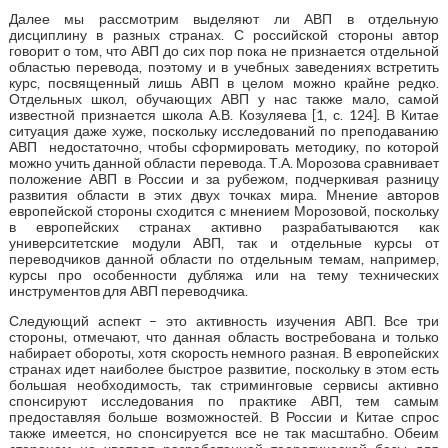
Далее мы рассмотрим выделяют ли АВП в отдельную
дисциплину в разных странах. С российской стороны автор
говорит о том, что АВП до сих пор пока не признается отдельной
областью перевода, поэтому и в учебных заведениях встретить
курс, посвященный лишь АВП в целом можно крайне редко.
Отдельных школ, обучающих АВП у нас также мало, самой
известной признается школа А.В. Козуляева [1, с. 124]. В Китае
ситуация даже хуже, поскольку исследований по преподаванию
АВП недостаточно, чтобы сформировать методику, по которой
можно учить данной области перевода. Т.А. Морозова сравнивает
положение АВП в России и за рубежом, подчеркивая разницу
развития области в этих двух точках мира. Мнение авторов
европейской стороны сходится с мнением Морозовой, поскольку
в европейских странах активно разрабатываются как
университетские модули АВП, так и отдельные курсы от
переводчиков данной области по отдельным темам, например,
курсы про особенности дубляжа или на тему технических
инструментов для АВП переводчика.
Следующий аспект – это активность изучения АВП. Все три
стороны, отмечают, что данная область востребована и только
набирает обороты, хотя скорость немного разная. В европейских
странах идет наиболее быстрое развитие, поскольку в этом есть
большая необходимость, так стриминговые сервисы активно
спонсируют исследования по практике АВП, тем самым
предоставляя больше возможностей. В России и Китае спрос
также имеется, но спонсируется все не так масштабно. Обеим