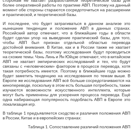
сторонам не хватает разработанной теоретической базы для
более оперативной работы по практике АВП. Поэтому на данный
момент обе стороны стараются сосредоточиться на расширении
и практической, и теоретической базы.
И последнее, что будет затрагиваться в данном анализе это
нынешние тенденции и положение АВП в данных странах.
Российский автор отмечает, что в ближайшие годы в области
будет сделан упор на выведение практический базы, для того,
чтобы АВП был признан отдельной областью перевода
достойной внимания. В Китае, как и в России также не хватает
теоретической базы, поэтому исследования будут проводиться
на схожие темы. Чэнь Линь и Ян Юйцзе отмечают, что в китайском
АВП не хватает эмпирических исследований и тех, что будут
связаны с «человеческим» фактором в процессе перевода, хотя
такая потребность имеется. Поэтому в ближайшие года можно
будет заметить тенденцию на исследования по темам выше. В
Европе же исследования АВП всё больше сосредотачиваются на
кинопереводе, поскольку в этом есть большая потребность, также
изучаются возможности искусственного интеллекта, которые
могут быть применены для ускорения процесса перевода. Ещё
одна набирающая популярность подобласть АВП в Европе это
локализация игр.
В таблице 1 предъявляется сходство и различия положения АВП
в России, Китае и в европейских странах:
Таблица 1. Сопоставление различий положения АВП