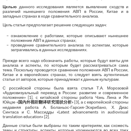
Целью
данного исследования является выявление сходств и
различий нынешнего положения АВП в России, Китае и в
западных странах в ходе сравнительного анализа.
Цель статьи предполагает решение следующих задач:
ознакомление с работами, которые описывают нынешнее
положение АВП в данных странах;
проведение сравнительного анализа по аспектам, которые
затрагивались в данных исследованиях.
Прежде всего надо обозначить работы, которые будут взяты для
анализа и аспекты, по которым будет рассматриваться сама
тема. Поскольку проводится сравнение положения АВП в России,
Китае и в европейских странах, то следует взять аутентичные
статьи от авторов, которые принадлежат к данным культурам.
С российской стороны была взята статья Т.А. Морозовой
«Аудиовизуальный перевод в России: развитие и современное
положение» [1], с китайской стороны работа Чэнь Лина и Ян
Юйцзе «
国内外视听翻译研究现状分析
» [3], а с европейской стороны
недавняя работа А. Боланьос-Гарсия-Эскрибано, Х. Диас
Синтаса и С. Массидды «Latest advancements in audiovisual
translation education» [2].
Данные статьи были выбраны по таким критериям, как схожесть
темы и структуры, аспекты, которые упоминаются во всех трех