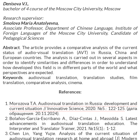
Denisova V.I.,
bachelor of 4 course of the Moscow City University, Moscow
Research supervisor:
Smolova Maria Anatolyevna,
Associate Professor, Department of Chinese Language, Institute of
Foreign Languages of the Moscow City University, Candidate of
Pedagogical Sciences
Abstract
. The article provides a comparative analysis of the current
status of audio-visual translation (AVT) in Russia, China and
European countries. The analysis is carried out in several aspects in
order to identify similarities and differences in order to understand
how developed this field is in different parts of the world and what
perspectives are expected.
Keywords
. audiovisual translation, translation studies, film
translation, comparative analysis, cinema.
References:
Morozova T.A. Audiovisual translation in Russia: development and
current situation // Innovative Science, 2020. №5.: 122-125
. (дата
обращения: 20.11.2024).
Bolaños-García-Escribano A., Díaz-Cintas J., Massidda S. Latest
advancements in audiovisual translation education. The
Interpreter and Translator Trainer, 2021. №15(1).: 1-12.
Chen Lin, Yang Yujie. Analysis of the current situation of
audiovisual translation research at home and abroad [J]. Modern