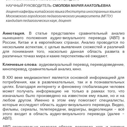
НАУЧНЫЙ РУКОВОДИТЕЛЬ:
СМОЛОВА МАРИЯ АНАТОЛЬЕВНА
доцент кафедры китайского языка Института иностранных языков
Московского городского педагогического университета (МГПУ)
кандидат педагогических наук, доцент
Аннотация.
В статье представлен сравнительный анализ
нынешнего положения аудио-визуального перевода (АВП) в
России, Китае и в европейских странах. Анализ проводится по
нескольким аспектам, с целью выявления схожестей и различий
для понимания того, насколько данная область развита в
различных точках мира и какие перспективы её ожидают.
Ключевые слова
: аудиовизуальный перевод, переводоведение,
киноперевод, сравнительный анализ, кино.
В XXI веке медиаконтент является основной информацией для
потребления, как в развлекательных, так и в познавательных
целях. Благодаря интернету и феномену глобализации человек
может получать информацию не только в рамках того, что
изначально было произведено на известном ему языке, но и на
любом другом. Именно в этом ему помогают специалисты,
которые исследуют область аудио-визуального перевода. Видео,
фильмы, сериалы, телепередачи, видоигры, видеолекции – всё
этого входит в область аудио-визуального перевода (далее –
АВП).
АВП сравнительно молодая область перевода, хоть и активно