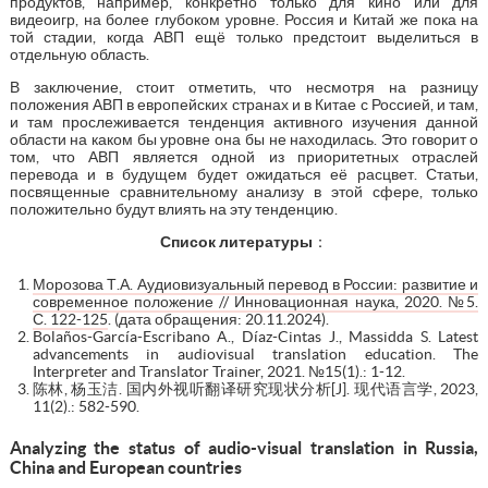
продуктов, например, конкретно только для кино или для
видеоигр, на более глубоком уровне. Россия и Китай же пока на
той стадии, когда АВП ещё только предстоит выделиться в
отдельную область.
В заключение, стоит отметить, что несмотря на разницу
положения АВП в европейских странах и в Китае с Россией, и там,
и там прослеживается тенденция активного изучения данной
области на каком бы уровне она бы не находилась. Это говорит о
том, что АВП является одной из приоритетных отраслей
перевода и в будущем будет ожидаться её расцвет. Статьи,
посвященные сравнительному анализу в этой сфере, только
положительно будут влиять на эту тенденцию.
Список литературы
：
Морозова Т.А. Аудиовизуальный перевод в России: развитие и
современное положение // Инновационная наука, 2020. №5.
С. 122-125
. (дата обращения: 20.11.2024).
Bolaños-García-Escribano A., Díaz-Cintas J., Massidda S. Latest
advancements in audiovisual translation education. The
Interpreter and Translator Trainer, 2021. №15(1).: 1-12.
陈林, 杨玉洁. 国内外视听翻译研究现状分析[J]. 现代语言学, 2023,
11(2).: 582-590.
A
nalyzing the status of audio-visual translation in Russia,
China and European countries