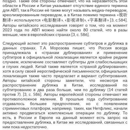
поздно. Также обе стороны отмечают, что на неразвитость этой
области в России и Китае указывает отсутствие единого термина
для АВП, так в России её также могут называть медиа-переводом,
креолизированным переводом, а в Китае помимо термина «视听
翻译» используются «电影翻译», «影视译制», «字幕翻译» [3, с.584].
Авторы китайского исследования говорят о том, что на момент
2023 года по АВП можно найти около 80 статей, что в разы
меньше, чем в европейских странах [3, с. 586].
Следующий аспект это распространение субтитров и дубляжа в
данных странах. Т.А. Морозова пишет, что Россия всегда
принадлежала к «странам дублирования» и применение
субтитров в официальной локализации является крайне редким
случаем, исключение составляют субтитры для слабослышащих
и глухих людей. Китай также является «страной дублирования»,
хотя в силу своей иероглифической письменности, официальная
локализация также часто предлагает и вариант субтитрования.
Авторы китайской стороны заметили, что несмотря на
распространение дубляжа в Китае, исследований по
субтитрованию в два раза больше, чем по дубляжу (14 статей
против 7). [3, с. 586]. Авторы европейской стороны отмечают же
противоположное явление. В прошлые года субтитрованию
отдавалось большее предпочтение, но с появлением
стриминговых платформ, например, таких, как Нетфликс, начали
активно продвигаться комплексные операции по дубляжу. То
есть, в России и Европе на данный момент есть запрос на
предоставление дубляжа, в Китае же исследований, связанных с
ним пока недостаточно.