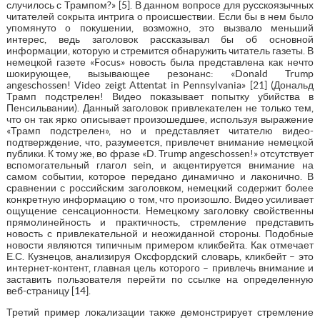
случилось с Трампом?» [5]. В данном вопросе для русскоязычных
читателей сокрыта интрига о происшествии. Если бы в нем было
упомянуто о покушении, возможно, это вызвало меньший
интерес, ведь заголовок рассказывал бы об основной
информации, которую и стремится обнаружить читатель газеты. В
немецкой газете «Focus» новость была представлена как нечто
шокирующее, вызывающее резонанс: «Donald Trump
angeschossen! Video zeigt Attentat in Pennsylvania» [21] (Дональд
Трамп подстрелен! Видео показывает попытку убийства в
Пенсильвании). Данный заголовок привлекателен не только тем,
что он так ярко описывает произошедшее, используя выражение
«Трамп подстрелен», но и представляет читателю видео-
подтверждение, что, разумеется, привлечет внимание немецкой
публики. К тому же, во фразе «D. Trump angeschossen!» отсутствует
вспомогательный глагол sein, и акцентируется внимание на
самом событии, которое передано динамично и лаконично. В
сравнении с российским заголовком, немецкий содержит более
конкретную информацию о том, что произошло. Видео усиливает
ощущение сенсационности. Немецкому заголовку свойственны
прямолинейность и практичность, стремление представить
новость с привлекательной и неожиданной стороны. Подобные
новости являются типичным примером кликбейта. Как отмечает
Е.С. Кузнецов, анализируя Оксфордский словарь, кликбейт – это
интернет-контент, главная цель которого – привлечь внимание и
заставить пользователя перейти по ссылке на определенную
веб-страницу [14].
Третий пример локализации также демонстрирует стремление