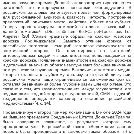
именно вручение премии. Данный заголовок ориентирован на тех
читателей, что интересуются новостями киноиндустрии. В
российском заголовке используется привычная формулировка
для русскоязычной аудитории: краткость, четкость; построение
предложений, описывая место, действие, объект или субъект.
Теперь проанализируем немецкий заголовок, связанный с
данной тематикой: «Die schönsten Red-Carpet-Looks aus Los
Angeles» [20] (Самые красивые образы на красной ковровой
дорожке Лос-Анджелеса). Заметно отличие фокуса от
российского заголовка: немецкий заголовок фокусируется на
эстетической стороне. Он ориентирован на читателей,
интересующихся модой и знаменитостями, появляющимися на
красной дорожке. Появление знаменитостей на красной дорожке
и детальный анализ их образов заслуживают большее внимание
немцев, нежели вручение премии. В отличие от немецких медиа,
которые склонны к глубокому анализу и открытой дискуссии,
российские медиа чаще ограничиваются изложением фактов,
оставляя без внимания более глубокие размышления о теме. Это
связано с тем, что «взаимоотношения между государством, его
ведомствами, с одной стороны, и журналистикой, СМИ – с другой,
традиционно определяли характер и состояние российской
медиасистемы» [4, с. 14].
Проанализируем второй пример локализации. В июле 2024 года
на бывшего президента Соединенных Штатов, Дональда Трампа,
было совершено покушение, в результате которого ему
прострелили ухо. В российской газете «Ведомости» данная
новость была преподнесена в заголовке таким образом: «Что