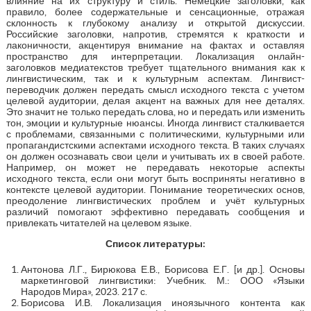
влияние на их структуру и стиль. Немецкие заголовки, как
правило, более содержательные и сенсационные, отражая
склонность к глубокому анализу и открытой дискуссии.
Российские заголовки, напротив, стремятся к краткости и
лаконичности, акцентируя внимание на фактах и оставляя
пространство для интерпретации. Локализация онлайн-
заголовков медиатекстов требует тщательного внимания как к
лингвистическим, так и к культурным аспектам. Лингвист-
переводчик должен передать смысл исходного текста с учетом
целевой аудитории, делая акцент на важных для нее деталях.
Это значит не только передать слова, но и передать или изменить
тон, эмоции и культурные нюансы. Иногда лингвист сталкивается
с проблемами, связанными с политическими, культурными или
пропагандистскими аспектами исходного текста. В таких случаях
он должен осознавать свои цели и учитывать их в своей работе.
Например, он может не передавать некоторые аспекты
исходного текста, если они могут быть восприняты негативно в
контексте целевой аудитории. Понимание теоретических основ,
преодоление лингвистических проблем и учёт культурных
различий помогают эффективно передавать сообщения и
привлекать читателей на целевом языке.
Список литературы:
Антонова Л.Г., Бирюкова Е.В., Борисова Е.Г. [и др.]. Основы
маркетинговой лингвистики: Учебник. М.: ООО «Языки
Народов Мира», 2023. 217 с.
Борисова И.В. Локализация иноязычного контента как