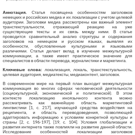
Аннотация.
Статья посвящена особенностям заголовков
немецких и российских медиа и их локализации с учетом целевой
аудитории. Заголовки медиа рассмотрены как важный элемент
транстекстуальности, отражающий реакцию на уже
существующие тексты и их связь между ними. В статье
проводится сравнительный анализ структуры и содержания
заголовков на немецком и русском языках, выявляя их
особенности, обусловленные культурными и языковыми
различиями. Статья делает вклад в изучение межкультурной
коммуникации, а также имеет практическое значение для
специалистов в области перевода, журналистики и маркетинга.
Ключевые слова:
локализация, локаль, транстекстуальность,
целевая аудитория, медиатексты, медиаконтент, заголовок.
В современном мире на первый план выходит межкультурная
коммуникация во многих сферах человеческой деятельности
(социокультурной, экономической и политической). В этом
контексте локализацию иноязычного контента можно
рассматривать как важнейшую область маркетинговой
лингвистики [1, с. 217], изучающей средства воздействия на
реципиента, и область переводоведения, позволяющей
адаптировать информацию к условиям конкретной культуры и
страны [2, с. 196-197], [19, с. 104]. Условия глобализации и
развития интернета также повлияли на развитие данной области.
Исследование особенностей локализации заголовков