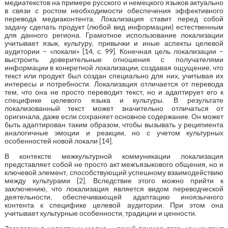
медиатекстов на примере русского и немецкого языков актуально
в связи с ростом необходимости обеспечения эффективного
перевода медиаконтента. Локализация ставит перед собой
задачу сделать продукт (любой вид информации) естественным
для данного региона. Грамотное использование локализации
учитывает язык, культуру, привычки и иные аспекты целевой
аудитории – «локали» [14, с. 99]. Конечная цель локализации –
выстроить доверительные отношения с получателями
информации в конкретной локализации, создавая ощущение, что
текст или продукт был создан специально для них, учитывая их
интересы и потребности. Локализация отличается от перевода
тем, что она не просто переводит текст, но и адаптирует его к
специфике целевого языка и культуры. В результате
локализованный текст может значительно отличаться от
оригинала, даже если сохраняет основное содержание. Он может
быть адаптирован таким образом, чтобы вызывать у реципиента
аналогичные эмоции и реакции, но с учетом культурных
особенностей новой локали [14].
В контексте межкультурной коммуникации локализация
представляет собой не просто акт межъязыкового общения, но и
ключевой элемент, способствующий успешному взаимодействию
между культурами [2]. Вследствие этого можно прийти к
заключению, что локализация является видом переводческой
деятельности, обеспечивающей адаптацию иноязычного
контента к специфике целевой аудитории. При этом она
учитывает культурные особенности, традиции и ценности.