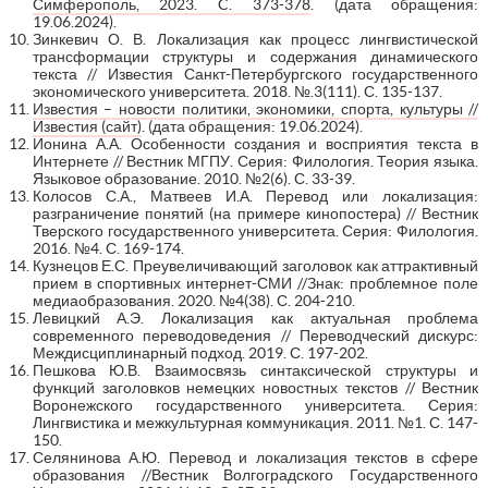
Симферополь, 2023. C. 373-378
. (дата обращения:
19.06.2024).
Зинкевич О. В. Локализация как процесс лингвистической
трансформации структуры и содержания динамического
текста // Известия Санкт-Петербургского государственного
экономического университета. 2018. №.3(111). С. 135-137.
Известия – новости политики, экономики, спорта, культуры //
Известия (сайт)
. (дата обращения: 19.06.2024).
Ионина А.А. Особенности создания и восприятия текста в
Интернете // Вестник МГПУ. Серия: Филология. Теория языка.
Языковое образование. 2010. №2(6). С. 33-39.
Колосов С.А., Матвеев И.А. Перевод или локализация:
разграничение понятий (на примере кинопостера) // Вестник
Тверского государственного университета. Серия: Филология.
2016. №4. С. 169-174.
Кузнецов Е.С. Преувеличивающий заголовок как аттрактивный
прием в спортивных интернет-СМИ //Знак: проблемное поле
медиаобразования. 2020. №4(38). С. 204-210.
Левицкий А.Э. Локализация как актуальная проблема
современного переводоведения // Переводческий дискурс:
Междисциплинарный подход. 2019. С. 197-202.
Пешкова Ю.В. Взаимосвязь синтаксической структуры и
функций заголовков немецких новостных текстов // Вестник
Воронежского государственного университета. Серия:
Лингвистика и межкультурная коммуникация. 2011. №1. С. 147-
150.
Селянинова А.Ю. Перевод и локализация текстов в сфере
образования //Вестник Волгоградского Государственного