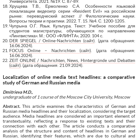
Университета. 2021. №19. С. 87-89.
Хрущева Т.В., Ермоленко С.А. Особенности языковой
локализации видеоигр серии «Resident Evil» на российском
рынке: переводческий аспект // Филологические науки.
Вопросы теории и практики. 2022. Т. 15. №4. С. 1200-1205.
Чупрына О.Г. Язык. Культура. Текст: Учебное пособие для
студентов магистратуры, обучающихся по направлению
«Лингвистика». М.: ООО «ФЛИНТА», 2020. 104 с.
DER SPIEGEL / Online-Nachrichten (сайт)
. (дата обращения:
16.06.2024).
FOCUS Online – Nachrichten (сайт)
. (дата обращения:
16.06.2024).
ZEIT ONLINE / Nachrichten, News, Hintergründe und Debatten
(сайт)
. (дата обращения: 21.09.2024).
Localization of online media text headlines: a comparative
study of German and Russian media
Dmitrieva M.D.,
undergraduate of 1 course of the Moscow City University, Moscow
Abstract.
This article examines the characteristics of German and
Russian media headlines and their localization, considering the target
audience. Media headlines are considered an important element of
transtextuality, reflecting a response to existing texts and their
connection with each other. The article conducts a comparative
analysis of the structure and content of headlines in German and
Russian, identifying their features, which are due to cultural and