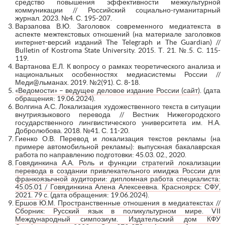
средство повышения эффективности межкультурной
коммуникации // Российский социально-гуманитарный
журнал. 2023. №4. С. 195-207.
Варзапова В.Ю. Заголовок современного медиатекста в
аспекте межтекстовых отношений (на материале заголовков
интернет-версий изданий The Telegraph и The Guardian) //
Bulletin of Kostroma State University. 2015. Т. 21. №.5. С. 115-
119.
Вартанова Е.Л. К вопросу о рамках теоретического анализа и
национальных особенностях медиасистемы России //
Меди@льманах. 2019. №2(91). С. 8-18.
«Ведомости» – ведущее деловое издание России (сайт)
. (дата
обращения: 19.06.2024).
Волгина А.С. Локализация художественного текста в ситуации
внутриязыкового перевода // Вестник Нижегородского
государственного лингвистического университета им. Н.А.
Добролюбова. 2018. №41. С. 11-20.
Гиенко О.В. Перевод и локализация текстов рекламы (на
примере автомобильной рекламы): выпускная бакалаврская
работа по направлению подготовки: 45.03. 02., 2020.
Говядинкина А.А. Роль и функции стратегий локализации
перевода в создании привлекательного имиджа России для
франкоязычной аудитории: дипломная работа специалиста:
45.05.01 / Говядинкина Алена Алексеевна. Красноярск: СФУ,
2021. 79 с
. (дата обращения: 19.06.2024).
Ершов Ю.М. Пространственные отношения в медиатекстах //
Сборник: Русский язык в поликультурном мире. VII
Международный симпозиум. Издательский дом КФУ