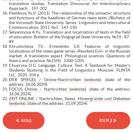
translation studies. Translation Discourse: An Interdisciplinary
Approach, : 197-202.
Peshkova Yu.V. (2011). The relationship of the syntactic structure
and functions of the headlines of German news texts //Bulletin of
the Voronezh State University. Series: Linguistics and Intercultural
Communication, 2011. №1.: 147-150.
Selyaninova A.Yu. Translation and localization of texts in the field
of education. Bulletin of the Volgograd State University, №19.: 87-
89.
Khrushcheva T.V., Ermolenko S.A. Features of linguistic
localization of the video game series «Resident Evil» in the Russian
market: A translation aspect. Philological sciences. Questions of
theory and practice, №15(4).: 1200-1205.
Chupryna O.G. Language. Culture. Text: A Textbook for Master's
Students Studying in the Field of Linguistics. Moscow: FLINTA
LLC, 2020. 104 p.
DER SPIEGEL / Online-Nachrichten (website)
. (date of the
address: 16.06.2024).
FOCUS Online – Nachrichten (website)
. (date of the address:
16.06.2024).
ZEIT ONLINE / Nachrichten, News, Hintergründe und Debatten
(website)
. (date of the address: 21.09.2024).
НАЗАД
ВПЕРЕД