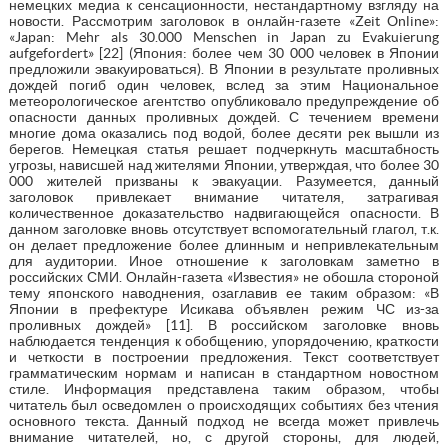
немецких медиа к сенсационности, нестандартному взгляду на
новости. Рассмотрим заголовок в онлайн-газете «Zeit Online»:
«Japan: Mehr als 30.000 Menschen in Japan zu Evakuierung
aufgefordert» [22] (Япония: более чем 30 000 человек в Японии
предложили эвакуироваться). В Японии в результате проливных
дождей погиб один человек, вслед за этим Национальное
метеорологическое агентство опубликовало предупреждение об
опасности данных проливных дождей. С течением времени
многие дома оказались под водой, более десяти рек вышли из
берегов. Немецкая статья решает подчеркнуть масштабность
угрозы, нависшей над жителями Японии, утверждая, что более 30
000 жителей призваны к эвакуации. Разумеется, данный
заголовок привлекает внимание читателя, затрагивая
количественное доказательство надвигающейся опасности. В
данном заголовке вновь отсутствует вспомогательный глагол, т.к.
он делает предложение более длинным и непривлекательным
для аудитории. Иное отношение к заголовкам заметно в
российских СМИ. Онлайн-газета «Известия» не обошла стороной
тему японского наводнения, озаглавив ее таким образом: «В
Японии в префектуре Исикава объявлен режим ЧС из-за
проливных дождей» [11]. В российском заголовке вновь
наблюдается тенденция к обобщению, упорядочению, краткости
и четкости в построении предложения. Текст соответствует
грамматическим нормам и написан в стандартном новостном
стиле. Информация представлена таким образом, чтобы
читатель был осведомлен о происходящих событиях без чтения
основного текста. Данный подход не всегда может привлечь
внимание читателей, но, с другой стороны, для людей,