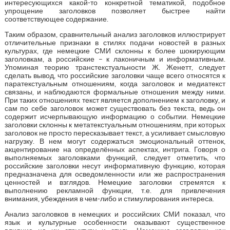
интересующихся какой-то конкретной тематикой, подобное
упрощение заголовков позволяет быстрее найти
соответствующее содержание.
Таким образом, сравнительный анализ заголовков иллюстрирует
отличительные признаки в стилях подачи новостей в разных
культурах, где немецкие СМИ склонны к более шокирующим
заголовкам, а российские – к лаконичным и информативным.
Упоминая теорию транстекстуальности Ж. Женетт, следует
сделать вывод, что российские заголовки чаще всего относятся к
паратекстуальным отношениям, когда заголовок и медиатекст
связаны, и наблюдаются формальные отношения между ними.
При таких отношениях текст является дополнением к заголовку, и
сам по себе заголовок может существовать без текста, ведь он
содержит исчерпывающую информацию о событии. Немецкие
заголовки склонны к метатекстуальным отношениям, при которых
заголовок не просто пересказывает текст, а усиливает смысловую
нагрузку. В нем могут содержаться эмоциональный оттенок,
акцентирование на определённых аспектах, интрига. Говоря о
выполняемых заголовками функций, следует отметить, что
российские заголовки несут информативную функцию, которая
предназначена для осведомленности или же распространения
ценностей и взглядов. Немецкие заголовки стремятся к
выполнению рекламной функции, т.е. для привлечения
внимания, убеждения в чем-либо и стимулирования интереса.
Анализ заголовков в немецких и российских СМИ показал, что
язык и культурные особенности оказывают существенное