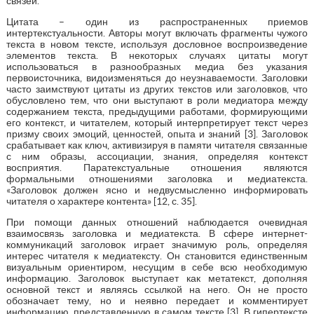
связей.
Цитата – один из распространенных приемов
интертекстуальности. Авторы могут включать фрагменты чужого
текста в новом тексте, используя дословное воспроизведение
элементов текста. В некоторых случаях цитаты могут
использоваться в разнообразных медиа без указания
первоисточника, видоизменяться до неузнаваемости. Заголовки
часто заимствуют цитаты из других текстов или заголовков, что
обусловлено тем, что они выступают в роли медиатора между
содержанием текста, предыдущими работами, формирующими
его контекст, и читателем, который интерпретирует текст через
призму своих эмоций, ценностей, опыта и знаний [3]. Заголовок
срабатывает как ключ, активизируя в памяти читателя связанные
с ним образы, ассоциации, знания, определяя контекст
восприятия. Паратекстуальные отношения являются
формальными отношениями заголовка и медиатекста.
«Заголовок должен ясно и недвусмысленно информировать
читателя о характере контента» [12, с. 35].
При помощи данных отношений наблюдается очевидная
взаимосвязь заголовка и медиатекста. В сфере интернет-
коммуникаций заголовок играет значимую роль, определяя
интерес читателя к медиатексту. Он становится единственным
визуальным ориентиром, несущим в себе всю необходимую
информацию. Заголовок выступает как метатекст, дополняя
основной текст и являясь ссылкой на него. Он не просто
обозначает тему, но и неявно передает и комментирует
информацию, представленную в самом тексте [3]. В гипертексте