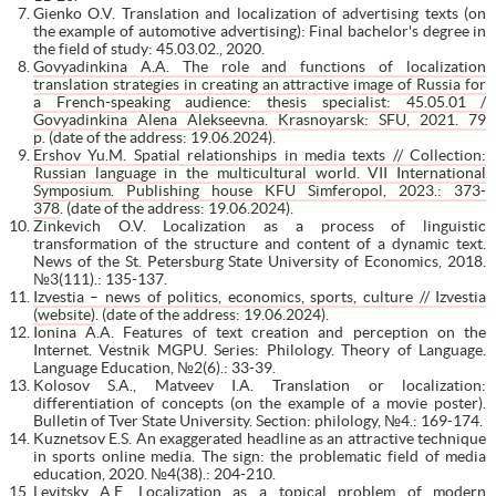
Gienko O.V. Translation and localization of advertising texts (on
the example of automotive advertising): Final bachelor's degree in
the field of study: 45.03.02., 2020.
Govyadinkina A.A. The role and functions of localization
translation strategies in creating an attractive image of Russia for
a French-speaking audience: thesis specialist: 45.05.01 /
Govyadinkina Alena Alekseevna. Krasnoyarsk: SFU, 2021. 79
p
. (date of the address: 19.06.2024).
Ershov Yu.M. Spatial relationships in media texts // Collection:
Russian language in the multicultural world. VII International
Symposium. Publishing house KFU Simferopol, 2023.: 373-
378
. (date of the address: 19.06.2024).
Zinkevich O.V. Localization as a process of linguistic
transformation of the structure and content of a dynamic text.
News of the St. Petersburg State University of Economics, 2018.
№3(111).: 135-137.
Izvestia – news of politics, economics, sports, culture // Izvestia
(website)
. (date of the address: 19.06.2024).
Ionina A.A. Features of text creation and perception on the
Internet. Vestnik MGPU. Series: Philology. Theory of Language.
Language Education, №2(6).: 33-39.
Kolosov S.A., Matveev I.A. Translation or localization:
differentiation of concepts (on the example of a movie poster).
Bulletin of Tver State University. Section: philology, №4.: 169-174.
Kuznetsov E.S. An exaggerated headline as an attractive technique
in sports online media. The sign: the problematic field of media
education, 2020. №4(38).: 204-210.
Levitsky A.E. Localization as a topical problem of modern