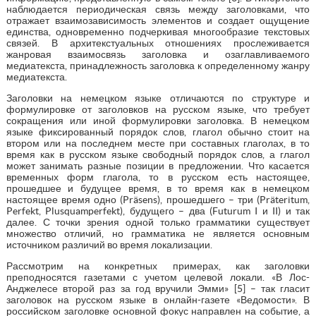
наблюдается периодическая связь между заголовками, что
отражает взаимозависимость элементов и создает ощущение
единства, одновременно подчеркивая многообразие текстовых
связей. В архитекстуальных отношениях прослеживается
жанровая взаимосвязь заголовка и озаглавливаемого
медиатекста, принадлежность заголовка к определенному жанру
медиатекста.
Заголовки на немецком языке отличаются по структуре и
формулировке от заголовков на русском языке, что требует
сокращения или иной формулировки заголовка. В немецком
языке фиксированный порядок слов, глагол обычно стоит на
втором или на последнем месте при составных глаголах, в то
время как в русском языке свободный порядок слов, а глагол
может занимать разные позиции в предложении. Что касается
временных форм глагола, то в русском есть настоящее,
прошедшее и будущее время, в то время как в немецком
настоящее время одно (Präsens), прошедшего – три (Präteritum,
Perfekt, Plusquamperfekt), будущего – два (Futurum I и II) и так
далее. С точки зрения одной только грамматики существует
множество отличий, но грамматика не является основным
источником различий во время локализации.
Рассмотрим на конкретных примерах, как заголовки
преподносятся газетами с учетом целевой локали. «В Лос-
Анджелесе второй раз за год вручили Эмми» [5] – так гласит
заголовок на русском языке в онлайн-газете «Ведомости». В
российском заголовке основной фокус направлен на событие, а