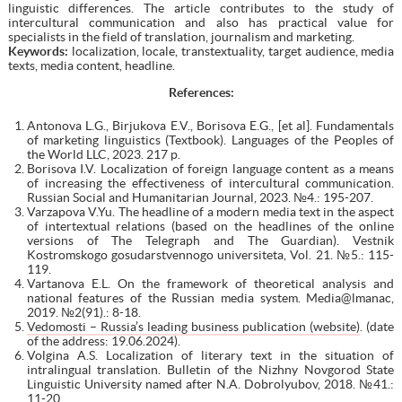
linguistic differences. The article contributes to the study of
intercultural communication and also has practical value for
specialists in the field of translation, journalism and marketing.
Keywords:
localization, locale, transtextuality, target audience, media
texts, media content, headline.
References
:
Antonova L.G., Birjukova E.V., Borisova E.G., [et al]. Fundamentals
of marketing linguistics (Textbook). Languages of the Peoples of
the World LLC, 2023. 217 p.
Borisova I.V. Localization of foreign language content as a means
of increasing the effectiveness of intercultural communication.
Russian Social and Humanitarian Journal, 2023. №4.: 195-207.
Varzapova V.Yu. The headline of a modern media text in the aspect
of intertextual relations (based on the headlines of the online
versions of The Telegraph and The Guardian). Vestnik
Kostromskogo gosudarstvennogo universiteta, Vol. 21. №5.: 115-
119.
Vartanova E.L. On the framework of theoretical analysis and
national features of the Russian media system. Media@lmanac,
2019. №2(91).: 8-18.
Vedomosti – Russia’s leading business publication (website)
. (date
of the address: 19.06.2024).
Volgina A.S. Localization of literary text in the situation of
intralingual translation. Bulletin of the Nizhny Novgorod State
Linguistic University named after N.A. Dobrolyubov, 2018. №41.:
11-20.