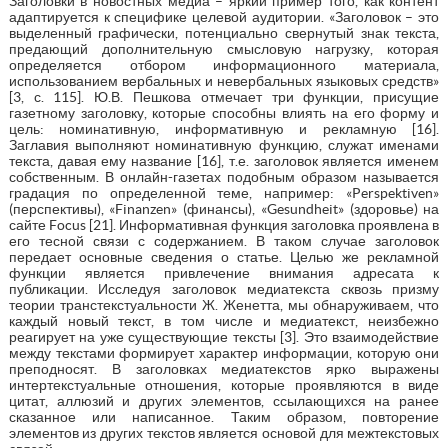
Заголовки в новостных медиа – яркий пример того, как контент
адаптируется к специфике целевой аудитории. «Заголовок – это
выделенный графически, потенциально свернутый знак текста,
предающий дополнительную смысловую нагрузку, которая
определяется отбором информационного материала,
использованием вербальных и невербальных языковых средств»
[3, с. 115]. Ю.В. Пешкова отмечает три функции, присущие
газетному заголовку, которые способны влиять на его форму и
цель: номинативную, информативную и рекламную [16].
Заглавия выполняют номинативную функцию, служат именами
текста, давая ему название [16], т.е. заголовок является именем
собственным. В онлайн-газетах подобным образом называется
градация по определенной теме, например: «Perspektiven»
(перспективы), «Finanzen» (финансы), «Gesundheit» (здоровье) на
сайте Focus [21]. Информативная функция заголовка проявлена в
его тесной связи с содержанием. В таком случае заголовок
передает основные сведения о статье. Целью же рекламной
функции является привлечение внимания адресата к
публикации. Исследуя заголовок медиатекста сквозь призму
теории транстекстуальности Ж. Женетта, мы обнаруживаем, что
каждый новый текст, в том числе и медиатекст, неизбежно
реагирует на уже существующие тексты [3]. Это взаимодействие
между текстами формирует характер информации, которую они
преподносят. В заголовках медиатекстов ярко выражены
интертекстуальные отношения, которые проявляются в виде
цитат, аллюзий и других элементов, ссылающихся на ранее
сказанное или написанное. Таким образом, повторение
элементов из других текстов является основой для межтекстовых