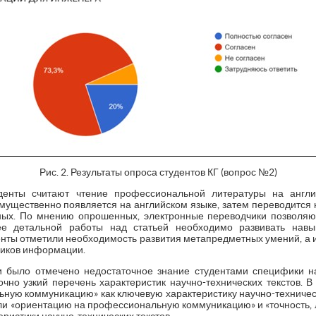
Рис. 2. Результаты опроса студентов КГ (вопрос №2)
уденты считают чтение профессиональной литературы на англи
мущественно появляется на английском языке, затем переводится н
ных. По мнению опрошенных, электронные переводчики позволяю
ее детальной работы над статьей необходимо развивать навык
денты отметили необходимость развития метапредметных умений, а
ников информации.
было отмечено недостаточное знание студентами специфики нау
чно узкий перечень характеристик научно-технических текстов.
ную коммуникацию» как ключевую характеристику научно-техническ
ли «ориентацию на профессиональную коммуникацию» и «точность, 