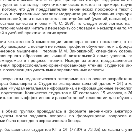
 студентов к анализу научно-технических текстов на примере науч
 потому, что для представителей технических профессий текст 
льку в современных реалиях модернизации образования «приор
са знаний, но и опыта деятельности-действий (умений, навыков),
стные качества и опыт» [4, С. 289)], то следуя этой логике, на
аточно умения читать и переводить со словарем, несмотря на то, чт
й в учебной практике многих вузов.
ии читательской компетенции инженера нового поколения, в пе
обучающихся с позиций не только профиля обучения, но и с фокус
енерное мышление – термин М.М. Зиновкиной); специфику совре
женерного образования; личный читательский опыт; уровень в
ормируемые в процессе чтения. Исходя из этого, представляетс
чения профессионально-ориентированному чтению студентов ин
, позволяющего учесть вышеперечисленные аспекты.
 результаты педагогического эксперимента на основе разработанн
рса бакалавриата. Студенты экспериментальной (далее – ЭГ) и ко
амме «Фундаментальная информатика и информационные технологи
одготовки. Количество студентов в КГ составило 15 человек, в Э
лить степень эффективности разработанной технологии для обучен
 в обеих группах проводилась в формате анонимного анкетир
туденты могли задавать вопросы по формулировке вопросов а
ми была проведена эвристическая беседа.
, большинство студентов КГ и ЭГ (77,8% и 73,3%) согласны с утв