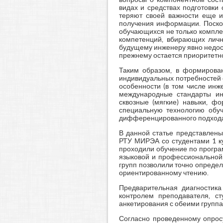
видах и средствах подготовки
теряют своей важности еще и
получения информации. Поско
обучающихся не только комплек
компетенций, вбирающих лично
будущему инженеру явно недост
прежнему остается приоритетно
Таким образом, в формирован
индивидуальных потребностей 
особенности (в том числе инж
международные стандарты ин
сквозные (мягкие) навыки, ф
специальную технологию обу
дифференцированного подхода
В данной статье представлены
РТУ МИРЭА со студентами 1 ку
проходили обучение по прогр
языковой и профессиональной п
групп позволили точно опреде
ориентированному чтению.
Предварительная диагностика
контролем преподавателя, с
анкетирования с обеими группа
Согласно проведенному опросу