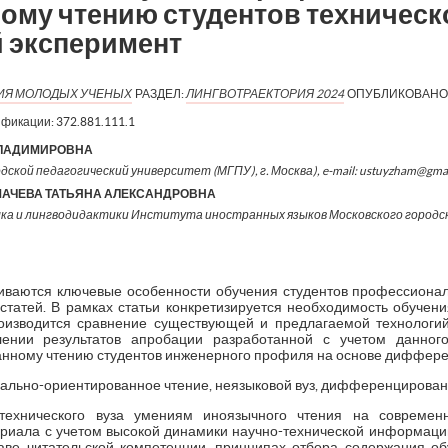
му чтению студентов техническо
й эксперимент
ИЯ МОЛОДЫХ УЧЕНЫХ
РАЗДЕЛ:
ЛИНГВОТРАЕКТОРИЯ 2024
ОПУБЛИКОВАНО
ификации:
372.881.111.1
ЛАДИМИРОВНА
дской педагогический университет (МГПУ), г. Москва), e-mail: ustuyzham@gma
АЧЕВА ТАТЬЯНА АЛЕКСАНДРОВНА
ка и лингводидактики Института иностранных языков Московского городс
триваются ключевые особенности обучения студентов профессион
 статей. В рамках статьи конкретизируется необходимость обучен
изводится сравнение существующей и предлагаемой технологий.
лении результатов апробации разработанной с учетом данног
нному чтению студентов инженерного профиля на основе диффере
ально-ориентированное чтение, неязыковой вуз, дифференцирован
технического вуза умениям иноязычного чтения на современ
ериала с учетом высокой динамики научно-технической информац
аве читательской компетенции, принципах отбора содержания об