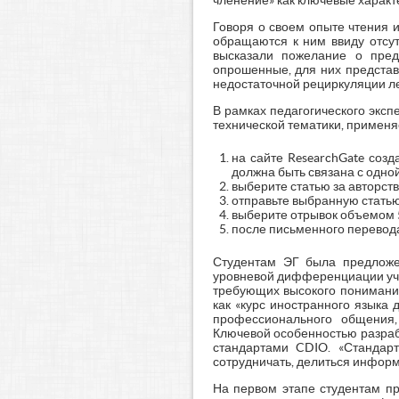
членение» как ключевые характе
Говоря о своем опыте чтения 
обращаются к ним ввиду отсут
высказали пожелание о пред
опрошенные, для них представ
недостаточной рециркуляции ле
В рамках педагогического эксп
технической тематики, примен
на сайте ResearchGate созд
должна быть связана с одной
выберите статью за авторст
отправьте выбранную стать
выберите отрывок объемом 5
после письменного перевода
Студентам ЭГ была предложен
уровневой дифференциации уче
требующих высокого понимания
как «курс иностранного языка
профессионального общения, 
Ключевой особенностью разраб
стандартами CDIO. «Стандар
сотрудничать, делиться информа
На первом этапе студентам пр