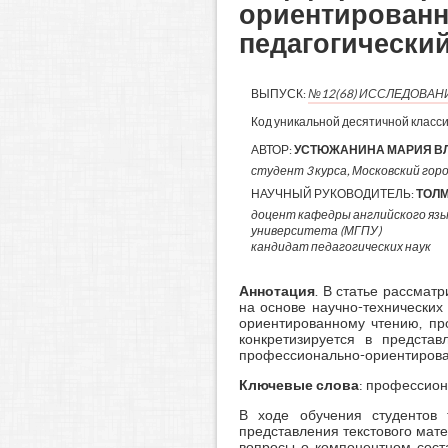
ориентированно
педагогически
ВЫПУСК:
№12(68) ИССЛЕДОВАН
Код уникальной десятичной класс
АВТОР:
УСТЮЖАНИНА МАРИЯ В
студент 3 курса, Московский горо
НАУЧНЫЙ РУКОВОДИТЕЛЬ:
ТОЛМ
доцент кафедры английского язы
университета (МГПУ)
кандидат педагогических наук
Аннотация
. В статье рассма
на основе научно-технических
ориентированному чтению, про
конкретизируется в представ
профессионально-ориентирова
Ключевые слова
: профессион
В ходе обучения студентов 
представления текстового мат
вопросы о компонентном сост