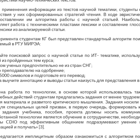
ристики научно-технических текстов.
и применения информации из текстов научной тематики, студенты о
ствия у них сформированных стратегий чтения. В ходе эвристич
оставлении им алгоритма работы с научной статьей. Наиболь
ляет работа с техническими пластами лексики и составление глос
ксики из анализируемой статьи.
еримента студентам КГ был представлен стандартный алгоритм пои
яемый в РТУ МИРЭА:
айте поисковой запрос о научной статье по ИТ- тематике, использ
 из пройденных тем курса;
вом ученых предпочтительно не из стран СНГ;
ю преподавателю на одобрение;
000 символов и подготовьте его перевод;
 выучите аннотацию и выводы статьи наизусть для представления в 
а работа по технологии, в основе которой использовалась та
бных действий студентам предлагались задания от менее трудоемк
 материала и развитого критического мышления. Задания носили 
 для специальных целей призван, в первую очередь, формировать
задания учебника, пособия, проекта должны носить коммуник
отанной технологии является обучение в сотрудничестве, необходи
ты CDIO под эффективным общением подразумевают умение в
цией и получать» [3].
едлагается имплицитным образом ознакомиться с алгоритмом по