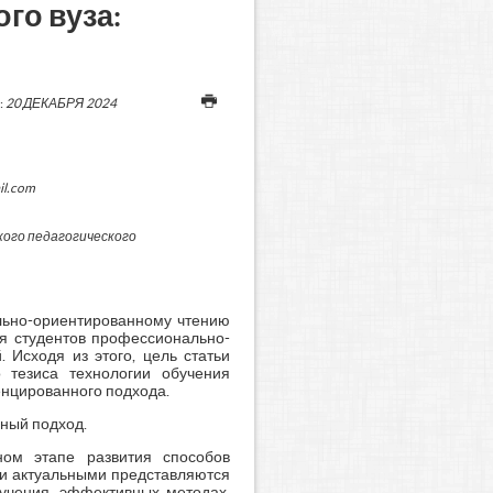
го вуза:
:
20 ДЕКАБРЯ 2024
il.com
кого педагогического
ально-ориентированному чтению
ия студентов профессионально-
 Исходя из этого, цель статьи
о тезиса технологии обучения
нцированного подхода.
ный подход.
ном этапе развития способов
ии актуальными представляются
учения, эффективных методах,