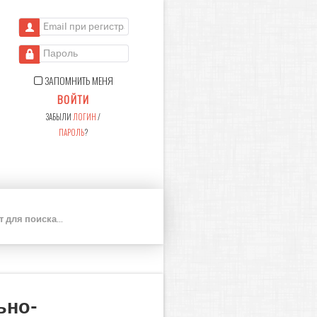
Email при регистрации
Пароль
ЗАПОМНИТЬ МЕНЯ
ВОЙТИ
ЗАБЫЛИ
ЛОГИН
/
ПАРОЛЬ
?
П
О
И
С
К
ьно-