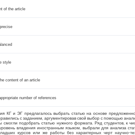
 of the article
 precise
alanced
e style
he content of an article
 appropriate number of references
ния КГ и ЭГ предлагалось выбрать статью на основе предложен
правились с заданием, аргументировав свой выбор с помощью анал
ты смогли подобрать статью нужного формата. Ряд студентов, к ч
ровень владения иностранным языком, выбрали для анализа стат
младших курсов или же работы без характерных черт научно-те