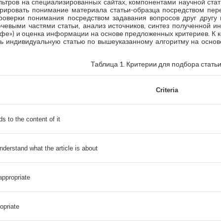
льтров на специализированных сайтах, компонентами научной стат
ировать понимание материала статьи-образца посредством пере
роверки понимания посредством задавания вопросов друг другу 
ючевыми частями статьи, анализ источников, синтез полученной и
афе») и оценка информации на основе предложенных критериев. К 
 индивидуальную статью по вышеуказанному алгоритму на основе
Таблица 1. Критерии для подбора стать
Criteria
ds to the content of it
understand what the article is about
appropriate
opriate