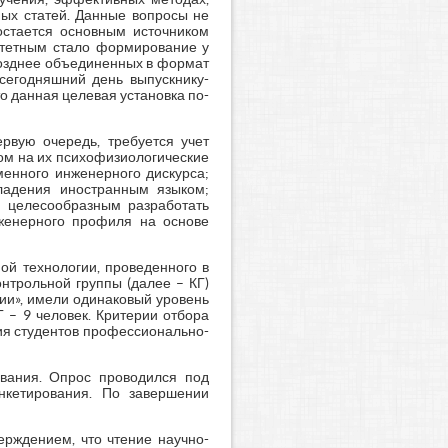
ных статей. Данные вопросы не
остается основным источником
итетным стало формирование у
 позднее объединенных в формат
 сегодняшний день выпускнику-
о данная целевая установка по-
рвую очередь, требуется учет
ом на их психофизиологические
менного инженерного дискурса;
ладения иностранным языком;
я целесообразным разработать
женерного профиля на основе
ой технологии, проведенного в
нтрольной группы (далее – КГ)
и», имели одинаковый уровень
Г – 9 человек. Критерии отбора
ия студентов профессионально-
ования. Опрос проводился под
нкетирования. По завершении
ерждением, что чтение научно-