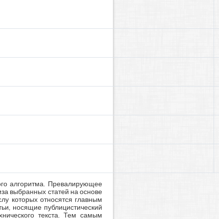
ного алгоритма. Превалирующее
иза выбранных статей на основе
ислу которых относятся главным
ьи, носящие публицистический
хнического текста. Тем самым